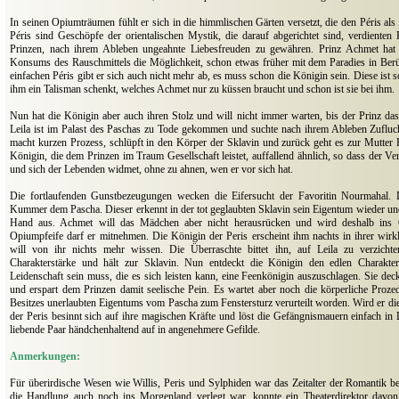
In seinen Opiumträumen fühlt er sich in die himmlischen Gärten versetzt, die den Péris als
Péris sind Geschöpfe der orientalischen Mystik, die darauf abgerichtet sind, verdiente
Prinzen, nach ihrem Ableben ungeahnte Liebesfreuden zu gewähren. Prinz Achmet hat 
Konsums des Rauschmittels die Möglichkeit, schon etwas früher mit dem Paradies in Be
einfachen Péris gibt er sich auch nicht mehr ab, es muss schon die Königin sein. Diese ist s
ihm ein Talisman schenkt, welches Achmet nur zu küssen braucht und schon ist sie bei ihm.
Nun hat die Königin aber auch ihren Stolz und will nicht immer warten, bis der Prinz das
Leila ist im Palast des Paschas zu Tode gekommen und suchte nach ihrem Ableben Zufluc
macht kurzen Prozess, schlüpft in den Körper der Sklavin und zurück geht es zur Mutter Er
Königin, die dem Prinzen im Traum Gesellschaft leistet, auffallend ähnlich, so dass der Ver
und sich der Lebenden widmet, ohne zu ahnen, wen er vor sich hat.
Die fortlaufenden Gunstbezeugungen wecken die Eifersucht der Favoritin Nourmahal. D
Kummer dem Pascha. Dieser erkennt in der tot geglaubten Sklavin sein Eigentum wieder und 
Hand aus. Achmet will das Mädchen aber nicht herausrücken und wird deshalb ins 
Opiumpfeife darf er mitnehmen. Die Königin der Peris erscheint ihm nachts in ihrer wirk
will von ihr nichts mehr wissen. Die Überraschte bittet ihn, auf Leila zu verzicht
Charakterstärke und hält zur Sklavin. Nun entdeckt die Königin den edlen Charakte
Leidenschaft sein muss, die es sich leisten kann, eine Feenkönigin auszuschlagen. Sie deckt
und erspart dem Prinzen damit seelische Pein. Es wartet aber noch die körperliche Proz
Besitzes unerlaubten Eigentums vom Pascha zum Fenstersturz verurteilt worden. Wird er di
der Peris besinnt sich auf ihre magischen Kräfte und löst die Gefängnismauern einfach in L
liebende Paar händchenhaltend auf in angenehmere Gefilde.
Anmerkungen:
Für überirdische Wesen wie Willis, Peris und Sylphiden war das Zeitalter der Romantik 
die Handlung auch noch ins Morgenland verlegt war, konnte ein Theaterdirektor davon