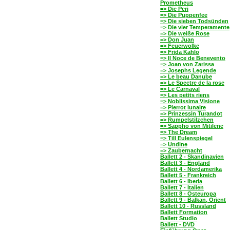
Prometheus
=> Die Peri
=> Die Puppenfee
=> Die sieben Todsünden
=> Die vier Temperamente
=> Die weiße Rose
=> Don Juan
=> Feuerwolke
=> Frida Kahlo
=> Il Noce de Benevento
=> Joan von Zarissa
=> Josephs Legende
=> Le beau Danube
=> Le Spectre de la rose
=> Le Carnaval
=> Les petits riens
=> Noblissima Visione
=> Pierrot lunaire
=> Prinzessin Turandot
=> Rumpelstilzchen
=> Sappho von Mitilene
=> The Dream
=> Till Eulenspiegel
=> Undine
=> Zaubernacht
Ballett 2 - Skandinavien
Ballett 3 - England
Ballett 4 - Nordamerika
Ballett 5 - Frankreich
Ballett 6 - Iberia
Ballett 7 - Italien
Ballett 8 - Osteuropa
Ballett 9 - Balkan, Orient
Ballett 10 - Russland
Ballett Formation
Ballett Studio
Ballett - DVD