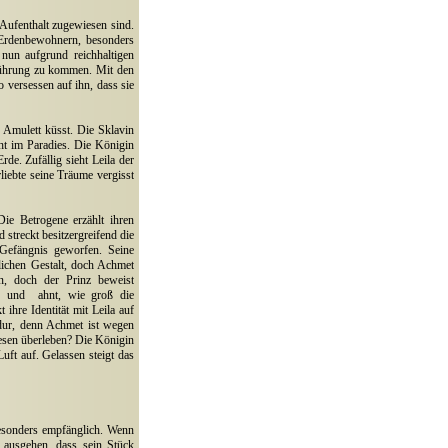
 Aufenthalt zugewiesen sind.
n Erdenbewohnern, besonders
nun aufgrund reichhaltigen
rührung zu kommen. Mit den
o versessen auf ihn, dass sie
 Amulett küsst. Die Sklavin
ht im Paradies. Die Königin
de. Zufällig sieht Leila der
liebte seine Träume vergisst
ie Betrogene erzählt ihren
streckt besitzergreifend die
Gefängnis geworfen. Seine
lichen Gestalt, doch Achmet
en, doch der Prinz beweist
r und
ahnt, wie groß die
 ihre Identität mit Leila auf
edur, denn Achmet ist wegen
esen überleben? Die Königin
uft auf. Gelassen steigt das
besonders empfänglich. Wenn
 ausgehen, dass sein Stück