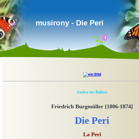
musirony - Die Peri
Zauber des Balletts
Friedrich Burgmüller [1806-1874]
Die Peri
La Peri