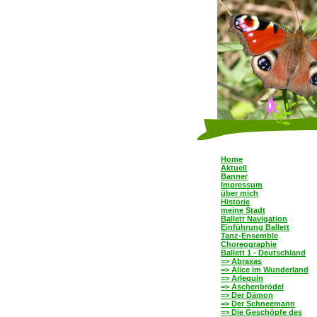
Home
Aktuell
Banner
Impressum
über mich
Historie
meine Stadt
Ballett Navigation
Einführung Ballett
Tanz-Ensemble
Choreographie
Ballett 1 - Deutschland
=> Abraxas
=> Alice im Wunderland
=> Arlequin
=> Aschenbrödel
=> Der Dämon
=> Der Schneemann
=> Die Geschöpfe des