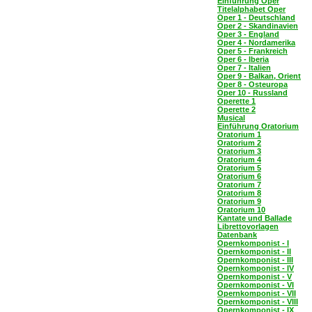
Einführung Oper
Titelalphabet Oper
Oper 1 - Deutschland
Oper 2 - Skandinavien
Oper 3 - England
Oper 4 - Nordamerika
Oper 5 - Frankreich
Oper 6 - Iberia
Oper 7 - Italien
Oper 9 - Balkan, Orient
Oper 8 - Osteuropa
Oper 10 - Russland
Operette 1
Operette 2
Musical
Einführung Oratorium
Oratorium 1
Oratorium 2
Oratorium 3
Oratorium 4
Oratorium 5
Oratorium 6
Oratorium 7
Oratorium 8
Oratorium 9
Oratorium 10
Kantate und Ballade
Librettovorlagen
Datenbank
Opernkomponist - I
Opernkomponist - II
Opernkomponist - III
Opernkomponist - IV
Opernkomponist - V
Opernkomponist - VI
Opernkomponist - VII
Opernkomponist - VIII
Opernkomponist - IX