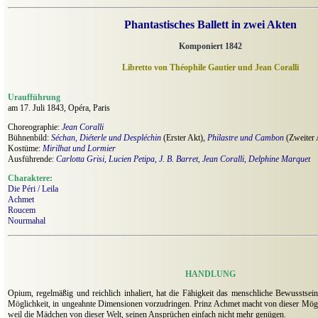
Phantastisches Ballett in zwei Akten
Komponiert 1842
Libretto von Théophile Gautier und Jean Coralli
Uraufführung
am 17. Juli 1843, Opéra, Paris
Choreographie:
Jean Coralli
Bühnenbild:
Séchan, Diéterle und Despléchin
(Erster Akt),
Philastre und Cambon
(Zweiter 
Kostüme:
Mirilhat und Lormier
Ausführende:
Carlotta Grisi, Lucien Petipa, J. B. Barret, Jean Coralli, Delphine Marquet
Charaktere:
Die Péri / Leila
Achmet
Roucem
Nourmahal
HANDLUNG
Opium, regelmäßig und reichlich inhaliert, hat die Fähigkeit das menschliche Bewusstsein
Möglichkeit, in ungeahnte Dimensionen vorzudringen. Prinz Achmet macht von dieser Mögl
weil die Mädchen von dieser Welt, seinen Ansprüchen einfach nicht mehr genügen.