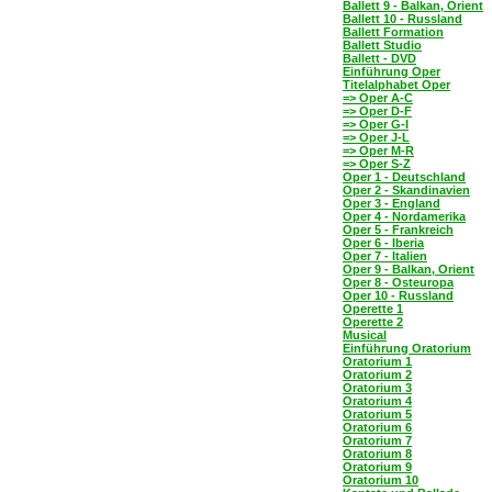
Ballett 9 - Balkan, Orient
Ballett 10 - Russland
Ballett Formation
Ballett Studio
Ballett - DVD
Einführung Oper
Titelalphabet Oper
=> Oper A-C
=> Oper D-F
=> Oper G-I
=> Oper J-L
=> Oper M-R
=> Oper S-Z
Oper 1 - Deutschland
Oper 2 - Skandinavien
Oper 3 - England
Oper 4 - Nordamerika
Oper 5 - Frankreich
Oper 6 - Iberia
Oper 7 - Italien
Oper 9 - Balkan, Orient
Oper 8 - Osteuropa
Oper 10 - Russland
Operette 1
Operette 2
Musical
Einführung Oratorium
Oratorium 1
Oratorium 2
Oratorium 3
Oratorium 4
Oratorium 5
Oratorium 6
Oratorium 7
Oratorium 8
Oratorium 9
Oratorium 10