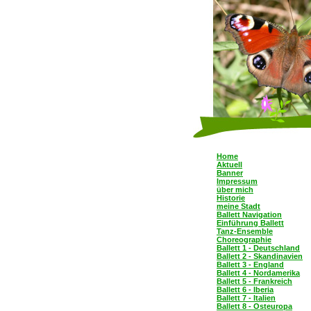
Home
Aktuell
Banner
Impressum
über mich
Historie
meine Stadt
Ballett Navigation
Einführung Ballett
Tanz-Ensemble
Choreographie
Ballett 1 - Deutschland
Ballett 2 - Skandinavien
Ballett 3 - England
Ballett 4 - Nordamerika
Ballett 5 - Frankreich
Ballett 6 - Iberia
Ballett 7 - Italien
Ballett 8 - Osteuropa