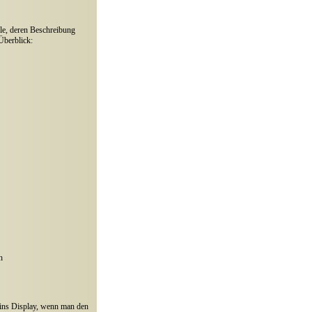
lle, deren Beschreibung
 Überblick:
n
st ins Display, wenn man den