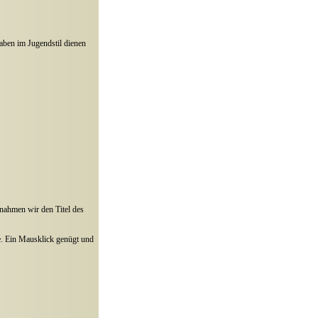
aben im Jugendstil dienen
 nahmen wir den Titel des
te. Ein Mausklick genügt und