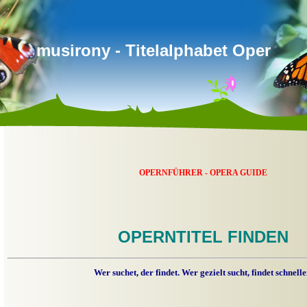
musirony - Titelalphabet Oper
OPERNFÜHRER - OPERA GUIDE
OPERNTITEL FINDEN
Wer suchet, der findet. Wer gezielt sucht, findet schnelle