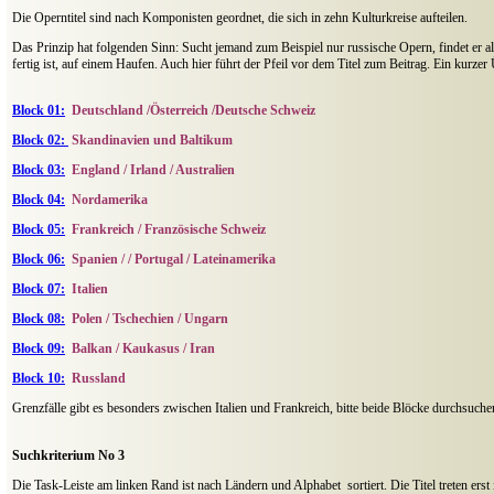
Die Operntitel sind nach Komponisten geordnet, die sich in zehn Kulturkreise aufteilen.
Das Prinzip hat folgenden Sinn: Sucht jemand zum Beispiel nur russische Opern, findet er a
fertig ist, auf einem Haufen. Auch hier führt der Pfeil vor dem Titel zum Beitrag. Ein kurzer
Block 01:
Deutschland /Österreich /Deutsche Schweiz
Block 02:
Skandinavien und Baltikum
Block 03:
England / Irland / Australien
Block 04
:
Nordamerika
Block 05:
Frankreich / Französische Schweiz
Block 06
:
Spanien / / Portugal / Lateinamerika
Block 07
:
Italien
Block 08
:
Polen / Tschechien / Ungarn
Block 09:
Balkan / Kaukasus / Iran
Block 10:
Russland
Grenzfälle gibt es besonders zwischen Italien und Frankreich, bitte beide Blöcke durchsuche
Suchkriterium No 3
Die Task-Leiste am linken Rand ist nach Ländern und Alphabet
sortiert. Die Titel treten er