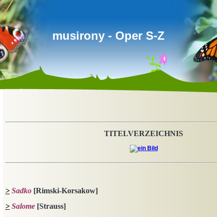
musirony - Oper S-Z
TITELVERZEICHNIS
>
Sadko
[Rimski-Korsakow]
>
Salome
[Strauss]