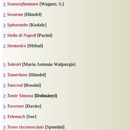
>
Sonnenflammen
[Wagner, S.]
>
Sosarme
[Händel]
>
Spinnstube
[Kodaly]
>
Stella di Napoli
[Pacini]
>
Stratonice
[Méhul]
>
Talestri
[Maria Antonia Walpurgis]
>
Tamerlano
[Händel]
>
Tancred
[Rossini]
>
Tante Simona
[Dohnányi]
>
Taverner
[Davies]
>
Telemach
[Sor]
>
Teseo risconosciuto
[Spontini]