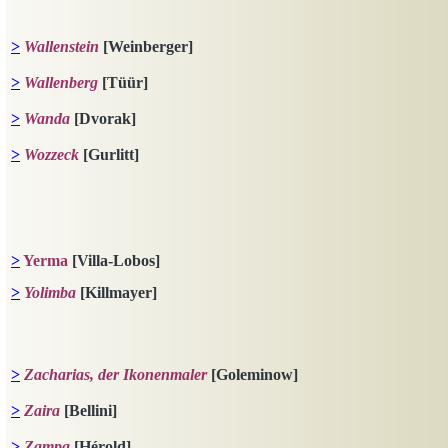
>
Wallenstein
[Weinberger]
>
Wallenberg
[Tüür]
>
Wanda
[Dvorak]
>
Wozzeck
[Gurlitt]
>
Yerma
[Villa-Lobos]
>
Yolimba
[Killmayer]
>
Zacharias, der Ikonenmaler
[Goleminow]
>
Zaira
[Bellini]
>
Zampa
[Hérold]