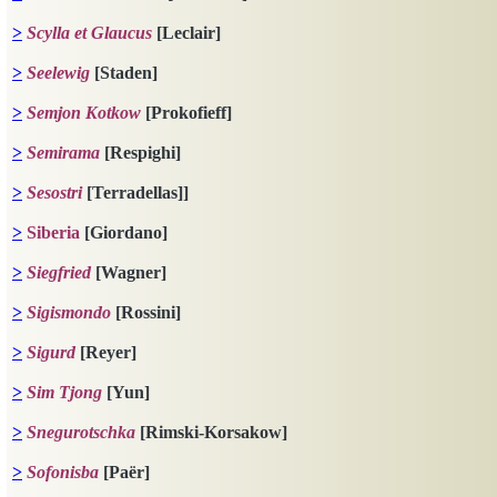
>
Scylla et Glaucus
[Leclair]
>
Seelewig
[Staden]
>
Semjon Kotkow
[Prokofieff]
>
Semirama
[Respighi]
>
Sesostri
[Terradellas]]
>
Siberia
[Giordano]
>
Siegfried
[Wagner]
>
Sigismondo
[Rossini]
>
Sigurd
[Reyer]
>
S
im Tjong
[Yun]
>
Snegurotschka
[Rimski-Korsakow]
>
Sofonisba
[Paër]