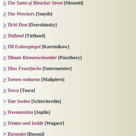
>
The Saint of Bleecker Street
[Menotti]
>
The Wreckers
[Smyth]
>
Tichi Don
[Dsershinsky]
>
Tiefland
[Tiefland]
>
Till Eulenspiegel
[Karetnikow]
>
Tilman Riemenschneider
[Pászthory]
>
Titus Feuerfuchs
[Sutermeister]
>
Torneo
n
otturno
[Malipiero]
>
Tosca
[Tosca]
>
Tote Seelen
[Schtschredin]
>
Treemonisha
[Joplin]
>
Tristan und Isolde
[Wagner]
>
T
urandot
[Busoni]