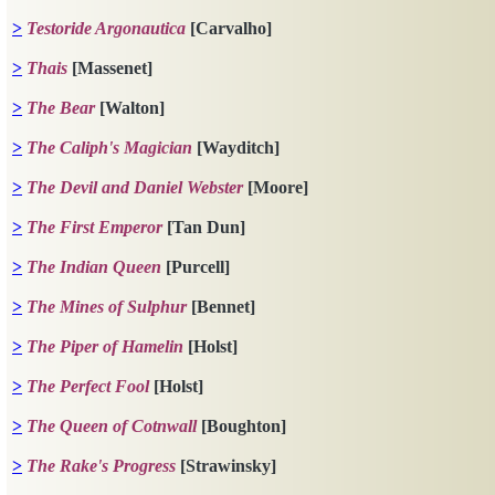
>
Testoride Argonautica
[Carvalho]
>
Thais
[Massenet]
>
The Bear
[Walton]
>
The Caliph's Magician
[Wayditch]
>
The Devil and Daniel Webster
[Moore]
>
The First Emperor
[Tan Dun]
>
The Indian Queen
[Purcell]
>
The Mines of Sulphur
[Bennet]
>
The Piper of Hamelin
[Holst]
>
The Perfect Fool
[Holst]
>
The Queen of Cotnwa
ll
[Boughton]
>
The
Rake's Progress
[Strawinsky]