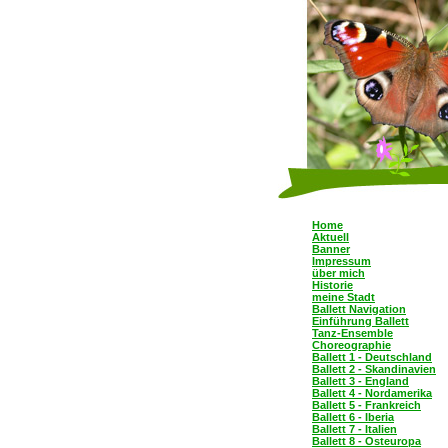
Home
Aktuell
Banner
Impressum
über mich
Historie
meine Stadt
Ballett Navigation
Einführung Ballett
Tanz-Ensemble
Choreographie
Ballett 1 - Deutschland
Ballett 2 - Skandinavien
Ballett 3 - England
Ballett 4 - Nordamerika
Ballett 5 - Frankreich
Ballett 6 - Iberia
Ballett 7 - Italien
Ballett 8 - Osteuropa