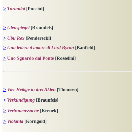
>
Turandot
[Puccini]
>
Ulenspiegel
[Braunfels]
>
Ubu Rex
[Penderecki]
>
Una lettera d'amore di Lord Byron
[Banfield]
>
Uno Sguardo dal Ponte
[Rosselini]
>
Vier Heilige in drei Akten
[Thomsen]
>
Verkündigung
[Braunfels]
>
Vertrauenssache
[Krenek]
>
Violanta
[Korngold]