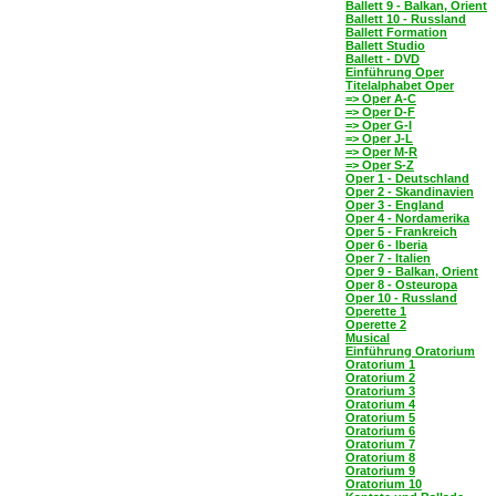
Ballett 9 - Balkan, Orient
Ballett 10 - Russland
Ballett Formation
Ballett Studio
Ballett - DVD
Einführung Oper
Titelalphabet Oper
=> Oper A-C
=> Oper D-F
=> Oper G-I
=> Oper J-L
=> Oper M-R
=> Oper S-Z
Oper 1 - Deutschland
Oper 2 - Skandinavien
Oper 3 - England
Oper 4 - Nordamerika
Oper 5 - Frankreich
Oper 6 - Iberia
Oper 7 - Italien
Oper 9 - Balkan, Orient
Oper 8 - Osteuropa
Oper 10 - Russland
Operette 1
Operette 2
Musical
Einführung Oratorium
Oratorium 1
Oratorium 2
Oratorium 3
Oratorium 4
Oratorium 5
Oratorium 6
Oratorium 7
Oratorium 8
Oratorium 9
Oratorium 10