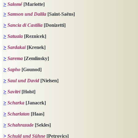
>
Sa
lomé
[Mariotte]
>
Samson und Dalila
[Saint-Saëns]
>
Sancia di Castilia
[Donizetti]
>
Satuala
[Reznicek]
>
Sardakai
[Krenek]
>
Sarema
[Zemlinsky]
>
Sapho
[Gounod]
>
Saul und David
[Nielsen]
>
Savitri
[Holst]
>
Scharka
[Janacek]
>
Scharlatan
[Haas]
>
Schahrazade
[Sekles]
>
Schuld und Sühne
[Petrovics]