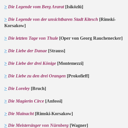
>
Die Legende vom Berg Ararat
[Isiközlü]
>
Die Legende von der unsichtbaren Stadt Kitesch
[Rimski-
Korsakow]
>
Die letzten Tage von Thule
[Oper von Georg
R
auchenecker]
>
Die Liebe der Danae
[Strauss]
>
Die Liebe der drei Könige
[Montemezzi]
>
Die Liebe zu den drei Orangen
[Prokofieff]
>
Die Loreley
[Bruch]
>
Die Magierin Circe
[Anfossi]
>
Die Mainacht
[Rimski-Korsakow]
>
Die Meistersinger von Nürnberg
[Wagner]