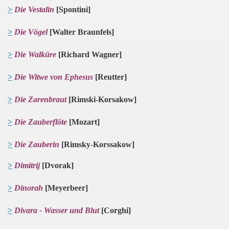
>
Die Vestalin
[Spontini]
>
Die Vögel
[Walter Braunfels]
>
Die Walküre
[Richard Wagner]
>
Die Witwe von Ephesus
[
R
eutter]
>
Die Zarenbraut
[Rimski-Korsakow]
>
Die Zauberflöte
[Mozart]
>
Die Zauberin
[Rimsky-Korssakow]
>
Dimitrij
[Dvorak]
>
Dinorah
[Meyerbeer]
>
Divara - Wasser und Blut
[Corghi]