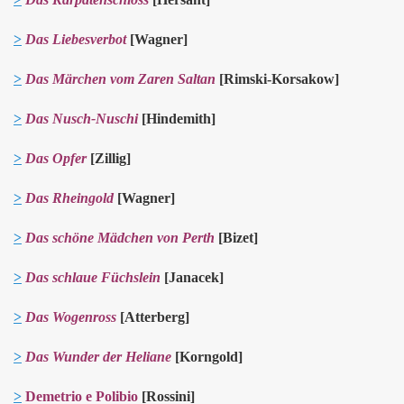
>
Das Liebesverbot
[Wagner]
>
Das Märchen vom Zaren Saltan
[Rimski-Korsakow]
>
Das Nusch-Nuschi
[Hindemith]
>
Das Opfer
[Zillig]
>
Das Rheingold
[Wagner]
>
Das schöne Mädchen von Perth
[Bizet]
>
Das schlaue Füchslein
[Janacek]
>
Das Wogenross
[Atterberg]
>
Das Wunder der Heliane
[Korngold]
>
Demetrio e Polibio
[Rossini]