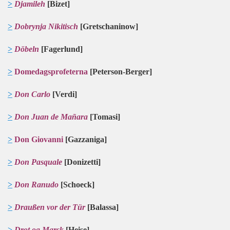
>
Djamileh
[Bizet]
>
Dobrynja Nikitisch
[Gretschaninow]
>
Döbeln
[Fagerlund]
>
Domedagsprofeterna
[Peterson-Berger]
>
Don Carlo
[Verdi]
>
Don Juan de Mañara
[Tomasi]
>
Don Giovanni
[Gazzaniga]
>
Don Pasquale
[Donizetti]
>
Don
R
anudo
[Sch
oeck]
>
Draußen vor der Tür
[Balassa]
>
Drot og Marsk
[Heise]