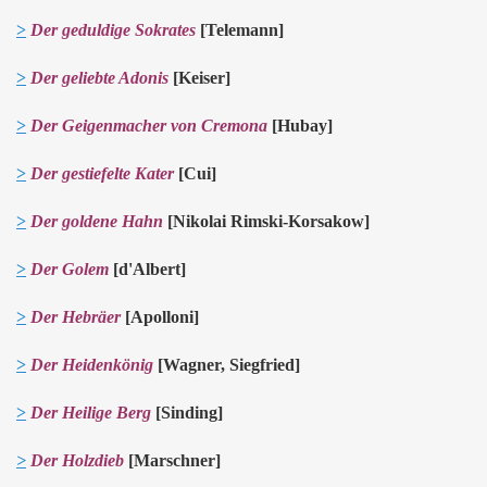
>
Der geduldige Sokrates
[Telemann]
>
Der geliebte Adonis
[Keiser]
>
Der Geigenmacher von Cremona
[Hubay]
>
D
e
r gestiefelte K
a
t
er
[Cui]
>
Der goldene Hahn
[Nikolai Rimski-Korsakow]
>
Der Golem
[d'Albert]
>
Der Hebräer
[Apolloni]
>
Der Heidenkönig
[Wagner
,
Siegfried]
>
Der Heilige Berg
[Sinding]
>
Der Holzdieb
[Marschner]