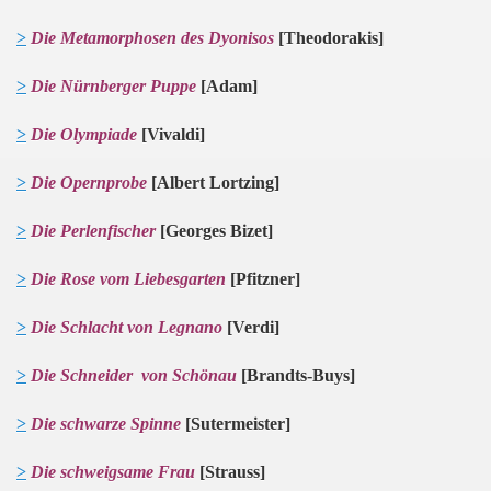
>
Die Metamorphosen des Dyonisos
[Theodorakis]
>
Die Nürnberger Puppe
[Adam]
>
Die Olympiade
[Vivaldi]
>
Die Opernprobe
[Albert Lortzing]
>
Die Perlenfischer
[Georges Bizet]
>
Die Rose vom Liebesgarten
[Pfitzner]
>
Die Schlacht von Legnano
[Verdi]
>
Die Schneider von Schönau
[B
randts-Buys]
>
Die schwarze Spinne
[Sutermeister]
>
Die schweigsame Frau
[Strauss]