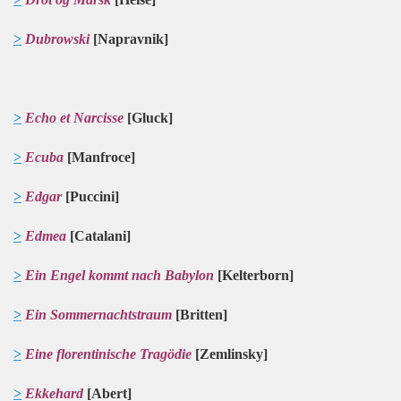
>
Dubrowski
[Napravnik]
>
Echo et Narcisse
[Gluck]
>
Ecuba
[Manfroce]
>
Edgar
[Puccini]
>
Edmea
[Catalani]
>
Ein Engel
k
ommt nach Babylon
[Kelterborn]
>
Ein Sommernachtstraum
[Britten]
>
Eine florentinische Tragödie
[Zemlinsky]
>
Ekkehard
[Abert]