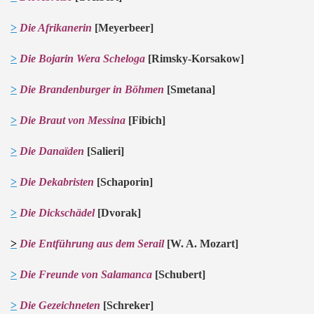
>
Die Afrikanerin
[Meyerbeer]
>
Die Bo
jar
in Wera Scheloga
[Rimsky
-Ko
r
sakow]
>
Die Brandenburger in Böhmen
[Smetana]
>
Die Braut von Messina
[Fibich]
>
Die Danaïden
[Salieri]
>
Die Dekabristen
[Schaporin]
>
Die
D
ickschäde
l
[Dvorak]
>
Die Entführung aus dem Serail
[W. A. Mozart]
>
Die Freunde von Salamanca
[Schubert]
>
Die Gezeichneten
[Schreker]