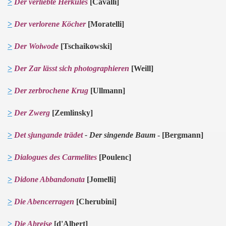
>
Der verliebte Herkules
[Cavalli]
>
Der verlorene Köcher
[Moratelli]
>
Der Woiwode
[Tschaikowski]
>
Der Zar lässt sich photographieren
[Weill]
>
Der zerbrochene Krug
[Ullmann]
>
Der Zwerg
[Zemlinsky]
>
Det sjungande trädet
- Der singende Baum
- [Bergmann]
>
Dialogues des Carmelites
[Poulenc]
>
Didone Abbandonata
[Jomelli]
>
Die Abencerragen
[Cherubini]
>
Die Abreise
[d'Albert]