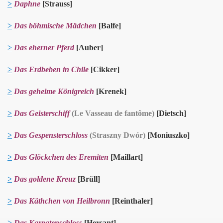
>
Daphne
[Strauss]
>
Das böhmische Mädchen
[Balfe]
>
Das eherner Pferd
[Auber]
>
Das
Erdbeben in Chile
[Cikker]
>
Das geheime Königreich
[Krenek]
>
Das Geisterschiff
(Le Vasseau de fantôme)
[Dietsch]
>
Das Gespensterschloss
(Straszny Dwór)
[Moniuszko]
>
Das Glöckchen des Eremiten
[Maillart]
>
Das goldene Kreuz
[Brüll]
>
Das Käthchen von Heilbronn
[Reinthaler]
>
Das Karpatenschloss
[Hersant]