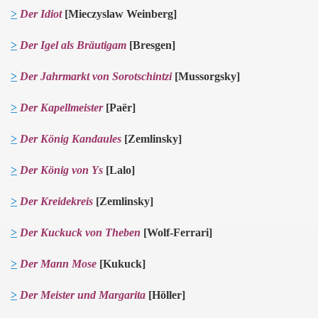
>
Der Idiot
[Mieczyslaw Weinberg]
>
Der Igel als Bräutigam
[Bresgen]
>
Der Jahrmarkt von Sorotschintzi
[Mussorgsky]
>
Der Kapellmeister
[Paër]
>
Der König Kandaules
[Zemlinsky]
>
Der König von Ys
[Lalo]
>
Der Kreidekreis
[Zemlinsky]
>
Der Kuckuck von Theben
[Wolf-
F
errari]
>
Der Mann Mose
[Kukuck]
>
Der Meister und M
ar
garita
[Höller]