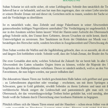
HANDLUNG
Sultan Schariar ist sich nicht sicher, ob seine Lieblingsfrau Sobeide ihm tatsächlich die T
liebevoll hat er sie behandelt, und nun hat man ihm zugetragen, dass sie seiner Liebe unwür
er seinem Bruder Zeman mit und dieser rät, Gerüchten nicht zu trauen, sondern der Sache s
und die Verdächtigte zu überführen
Ist es tatsächlich wahr, dass Zobeide und einige Palastfrauen in seiner Abwesenhei
gutaussehenden kräftigen Negersklaven unterhalten? Die Verdächtigung ist ungeheuerlich. 
nur in den Ansätzen solches bieten lassen! Wird der Harem unter Aufsicht des Obereunuch
gelingt Sobeide nicht, den Unmut ihres Gebieters, dessen Ursachen sie nicht kennt, durch
Unterwürfigkeit zu zerstreuen. Ihre Tanzkünste im Kreis der Odalisken zur Musik vo
besänftigen den Herrscher nicht, sondern bewirken in Ausgelassenheit und Überschwang ehe
Dem Sultan werden die Waffen und die Jagdkleidung gebracht, dass es so aussieht, als ob e
und längere Zeit fortbleiben würde. Sobeide weiß, dass der Schah-Zeman, der Bruder des Sult
Die erste Gemahlin ahnt nicht, welches Schicksal die Zukunft für sie bereit hält. In aller 
Abwesenheit des Gatten schamlos Orgien feiern zu können, welche die Majestät des 
Empfinden des Ballettpublikums verhöhnen. Dieses ist nämlich neidisch, weil es an den V
Favoritinnen, die nun folgen werden, nur passiv teilhaben darf.
Die dekorativen blauen Türen zur festlich geschmückten Halle haben sich geöffnet und gut
- zu Liebesdiensten abgerichtet oder veranlagt - erscheinen, um mit ihren Sprüngen 
Schwarzen, ganz in Gold gekleidet, erwählt Sobeides zu ihrem Liebsten und tanzt mit 
verführerische Musik steigert die Leidenschaft und pantomimisch gibt man sich ve
Obereunuch, der das verurteilungswürdige Treiben bisher geduldet hat, wird unruhig, aber
Strafe weiß die Sultanin durch Überreichung einer kostbaren Halskette zu begegnen.
Plötzlich öffnen sich die blauen Türen erneut und der Hausherr – schon etwas früher von 