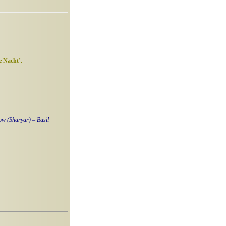
 Nacht’.
ow (Sharyar) – Basil