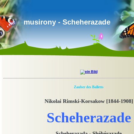
musirony - Scheherazade
Zauber des Balletts
Nikolai Rimski-Korsakow [1844-1908]
Scheherazade
Scheherazada - Shéhérazade