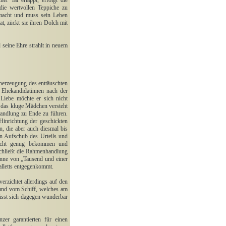
er Tat ertappt, erfolgt die
ie wertvollen Teppiche zu
ermacht und muss sein Leben
t, zückt sie ihren Dolch mit
 seine Ehre strahlt in neuem
erzeugung des enttäuschten
e Ehekandidatinnen nach der
Liebe möchte er sich nicht
 das kluge Mädchen versteht
 Handlung zu Ende zu führen.
Hinrichtung der geschickten
n, die aber auch diesmal bis
en Aufschub des Urteils und
icht genug bekommen und
schließt die Rahmenhandlung
inne von „Tausend und einer
alletts entgegenkommt.
rzichtet allerdings auf den
 und vom Schiff, welches am
lässt sich dagegen wunderbar
zer garantierten für einen