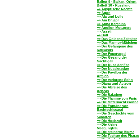
Ballett 9 - Balkan, Orient
Ballett 10 - Russland
=> Ägyptische Nächte
=> Agon
=> Ala und Lolly
=> Am Dnjepr
=> Anna Karenina
=> Apollon Musagete
=> Asselj
=> Bolt
=> Das Goldene Zeitalter
=> Das Marmor-Mädchen
=> Der Gefangene des
Kaukasus
=> Der Feuervogel
=> Der Gesang der
Nachtigall
=> Der Kuss der Fee
=> Der Nussknacker
=> Der Pavillon der
Armida
=> Der verlorene Sohn
=> Diana und Acteon
=> Die Abreise des
Aeneas
=> Die Bajadere
=> Die Flamme von Paris
=> Die Mitternachtssonne
=> Die Fontäne von
Bachtschissarai
=> Die Geschichte vom
Soldaten
=> Die Hochzeit
=> Die kleine
Meerjungfrau
=> Die steinerne Blume
=> Die Tochter des Phara