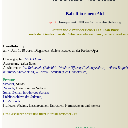
Ballett in einem Akt
op. 35,
komponiert 1888 als Sinfonische Dichtung
Libretto von
Alexander Benois und Léon Bakst
nach den Geschichten der Scheherazade aus dem ‚Tausend und eine
Uraufführung
am 4. Juni 1910 durch Diaghilews Balletts Russes an der Pariser Oper
Choreographie:
Michel Fokine
Ausstattung:
Léon Bakst
Ausführende:
Ida Rubinstein (Zobeide) - Waslaw Nijinsky (Lieblingssklave) – Alexis Bulgak
Kissilew (Shah-Zeman) – Enrico Cecchetti (Der Großeunuch)
Personen:
Schariar,
Sultan,
Zobeide,
Erste Frau des Sultans
Schah Zeman, Bruder des Sultans
Lieblingssklave der Sultanin,
Großeunuch
Hofleute, Wachen, Haremsdamen, Eunuchen, Negersklaven und weitere
Das Geschehen spielt im Orient in frühislamischer Zeit
o