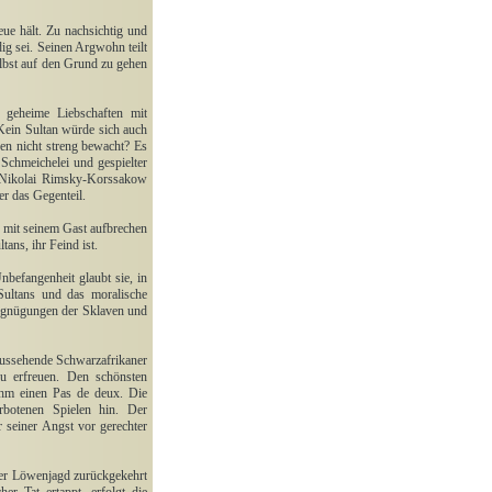
reue hält. Zu nachsichtig und
dig sei. Seinen Argwohn teilt
elbst auf den Grund zu gehen
t geheime Liebschaften mit
Kein Sultan würde sich auch
en nicht streng bewacht? Es
 Schmeichelei und gespielter
n Nikolai Rimsky-Korssakow
r das Gegenteil.
r mit seinem Gast aufbrechen
ans, ihr Feind ist.
Unbefangenheit glaubt sie, in
Sultans und das moralische
ergnügungen der Sklaven und
aussehende Schwarzafrikaner
zu erfreuen. Den schönsten
ihm einen Pas de deux. Die
rbotenen Spielen hin. Der
 seiner Angst vor gerechter
der Löwenjagd zurückgekehrt