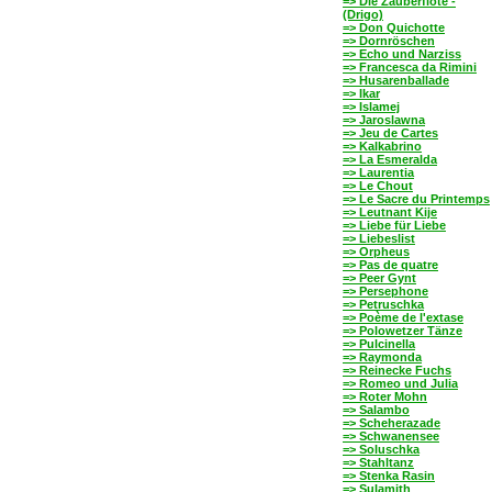
=> Die Zauberflöte -
(Drigo)
=> Don Quichotte
=> Dornröschen
=> Echo und Narziss
=> Francesca da Rimini
=> Husarenballade
=> Ikar
=> Islamej
=> Jaroslawna
=> Jeu de Cartes
=> Kalkabrino
=> La Esmeralda
=> Laurentia
=> Le Chout
=> Le Sacre du Printemps
=> Leutnant Kije
=> Liebe für Liebe
=> Liebeslist
=> Orpheus
=> Pas de quatre
=> Peer Gynt
=> Persephone
=> Petruschka
=> Poème de l'extase
=> Polowetzer Tänze
=> Pulcinella
=> Raymonda
=> Reinecke Fuchs
=> Romeo und Julia
=> Roter Mohn
=> Salambo
=> Scheherazade
=> Schwanensee
=> Soluschka
=> Stahltanz
=> Stenka Rasin
=> Sulamith