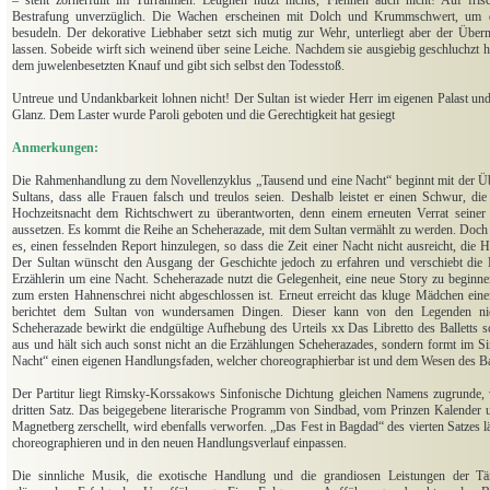
– steht zornerfüllt im Türrahmen. Leugnen nützt nichts, Flennen auch nicht! Auf frisch
Bestrafung unverzüglich. Die Wachen erscheinen mit Dolch und Krummschwert, um d
besudeln. Der dekorative Liebhaber setzt sich mutig zur Wehr, unterliegt aber der Üb
lassen. Sobeide wirft sich weinend über seine Leiche. Nachdem sie ausgiebig geschluchzt ha
dem juwelenbesetzten Knauf und gibt sich selbst den Todesstoß.
Untreue und Undankbarkeit lohnen nicht! Der Sultan ist wieder Herr im eigenen Palast und
Glanz. Dem Laster wurde Paroli geboten und die Gerechtigkeit hat gesiegt
Anmerkungen:
Die Rahmenhandlung zu dem Novellenzyklus „Tausend und eine Nacht“ beginnt mit der Üb
Sultans, dass alle Frauen falsch und treulos seien. Deshalb leistet er einen Schwur, di
Hochzeitsnacht dem Richtschwert zu überantworten, denn einem erneuten Verrat seiner 
aussetzen. Es kommt die Reihe an Scheherazade, mit dem Sultan vermählt zu werden. Doch
es, einen fesselnden Report hinzulegen, so dass die Zeit einer Nacht nicht ausreicht, die
Der Sultan wünscht den Ausgang der Geschichte jedoch zu erfahren und verschiebt die 
Erzählerin um eine Nacht. Scheherazade nutzt die Gelegenheit, eine neue Story zu beginne
zum ersten Hahnenschrei nicht abgeschlossen ist. Erneut erreicht das kluge Mädchen ein
berichtet dem Sultan von wundersamen Dingen. Dieser kann von den Legenden n
Scheherazade bewirkt die endgültige Aufhebung des Urteils xx Das Libretto des Balletts 
aus und hält sich auch sonst nicht an die Erzählungen Scheherazades, sondern formt im S
Nacht“ einen eigenen Handlungsfaden, welcher choreographierbar ist und dem Wesen des B
Der Partitur liegt Rimsky-Korssakows Sinfonische Dichtung gleichen Namens zugrunde, ve
dritten Satz. Das beigegebene literarische Programm von Sindbad, vom Prinzen Kalender
Magnetberg zerschellt, wird ebenfalls verworfen. „Das Fest in Bagdad“ des vierten Satzes 
choreographieren und in den neuen Handlungsverlauf einpassen.
Die sinnliche Musik, die exotische Handlung und die grandiosen Leistungen der Tän