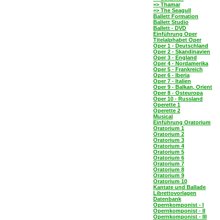
=> Thamar
=> The Seagull
Ballett Formation
Ballett Studio
Ballett - DVD
Einführung Oper
Titelalphabet Oper
Oper 1 - Deutschland
Oper 2 - Skandinavien
Oper 3 - England
Oper 4 - Nordamerika
Oper 5 - Frankreich
Oper 6 - Iberia
Oper 7 - Italien
Oper 9 - Balkan, Orient
Oper 8 - Osteuropa
Oper 10 - Russland
Operette 1
Operette 2
Musical
Einführung Oratorium
Oratorium 1
Oratorium 2
Oratorium 3
Oratorium 4
Oratorium 5
Oratorium 6
Oratorium 7
Oratorium 8
Oratorium 9
Oratorium 10
Kantate und Ballade
Librettovorlagen
Datenbank
Opernkomponist - I
Opernkomponist - II
Opernkomponist - III