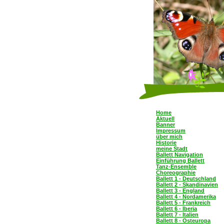
Home
Aktuell
Banner
Impressum
über mich
Historie
meine Stadt
Ballett Navigation
Einführung Ballett
Tanz-Ensemble
Choreographie
Ballett 1 - Deutschland
Ballett 2 - Skandinavien
Ballett 3 - England
Ballett 4 - Nordamerika
Ballett 5 - Frankreich
Ballett 6 - Iberia
Ballett 7 - Italien
Ballett 8 - Osteuropa