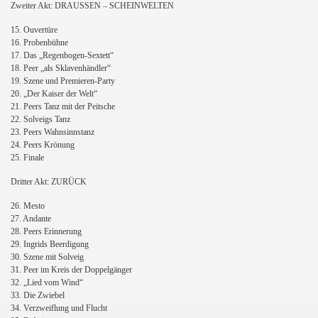
Zweiter Akt: DRAUSSEN – SCHEINWELTEN
15. Ouvertüre
16. Probenbühne
17. Das „Regenbogen-Sextett“
18. Peer „als Sklavenhändler“
19. Szene und Premieren-Party
20. „Der Kaiser der Welt“
21. Peers Tanz mit der Peitsche
22. Solveigs Tanz
23. Peers Wahnsinnstanz
24. Peers Krönung
25. Finale
Dritter Akt: ZURÜCK
26. Mesto
27. Andante
28. Peers Erinnerung
29. Ingrids Beerdigung
30. Szene mit Solveig
31. Peer im Kreis der Doppelgänger
32. „Lied vom Wind“
33. Die Zwiebel
34. Verzweiflung und Flucht