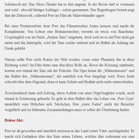
Scheinwelt auf. Das Show-Theater hat es ihm angetan. In der Revue darf er vortanzen
und wird
- obwohl blutiger Anfänger – sofort genommen. Das Regenbogen-Sextett zeigt
ihm die Zirkuswelt, während Peer im Film als Sklavenhändler agiert.
Bei einer Premierenfeier lernt Peer das Filmsternchen Anitra kennen und macht ihr
Komplimente. Von Geburt eine Beduinentochter, versteht sie etwas von Bauchtanz.
Ursprünglich war im Stück „Anitras Tanz“ eingebaut, doch weil sie es mit Peer nicht gut
meint und ihn hintergeht, wird der Tanz wieder entfernt und im Ballett als Anhang ans
Finale geklebt.
Warum sollte Peer nicht Kaiser der Welt werden, wenn seine Phantasie ihn in diese
Richtung weist? Im Film bietet man ihm diese Rolle an. Bevor die Krönung stattfindet,
kommt erst einmal der Tanz mit der Peitsche. Die Oper kennt die „Wahnsinnsarie“ und
das Ballett den „Wahnsinnstanz“, der natürlich von Peer hingelegt wird. Peers Seele
schwebt über dem Abgrund, denn er kann Schein und Realität nicht mehr unterscheiden.
Zwischendurch hatte sich Solveig, deren Auftritt von einer Orgel begleitet wurde, noch
einmal in Erinnerung gebracht. Es geht in dem Ballett über das Leben von ‚Peer Gynt’
tatsächlich vom Hölzchen aufs Stöckchen. Den „roten Faden“ sucht der Besucher
vergeblich und zu fehlenden Zusammenhängen muss er selbst die Überleitung finden.
Dritter Akt:
Peer ist alt geworden und innerlich zerrissen in das Land seiner Väter zurückgekehrt. Er
macht sich Gedanken über den Sinn seines Lebens, welches ihm vorkommt wie eine