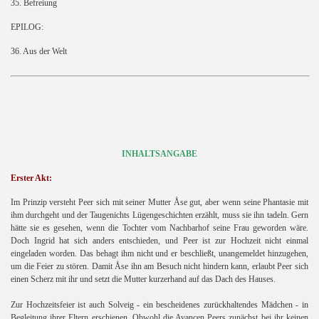
35. Befreiung
EPILOG:
36. Aus der Welt
rai
INHALTSANGABE
Erster Akt:
Im Prinzip versteht Peer sich mit seiner Mutter Åse gut, aber wenn seine Phantasie mit
ihm durchgeht und der Taugenichts Lügengeschichten erzählt, muss sie ihn tadeln. Gern
hätte sie es gesehen, wenn die Tochter vom Nachbarhof seine Frau geworden wäre.
Doch Ingrid hat sich anders entschieden, und Peer ist zur Hochzeit nicht einmal
eingeladen worden. Das behagt ihm nicht und er beschließt, unangemeldet hinzugehen,
um die Feier zu stören. Damit Åse ihn am Besuch nicht hindern kann, erlaubt Peer sich
einen Scherz mit ihr und setzt die Mutter kurzerhand auf das Dach des Hauses.
Zur Hochzeitsfeier ist auch Solveig - ein bescheidenes zurückhaltendes Mädchen - in
Begleitung ihrer Eltern erschienen. Obwohl die Avancen Peers zunächst bei ihr keinen