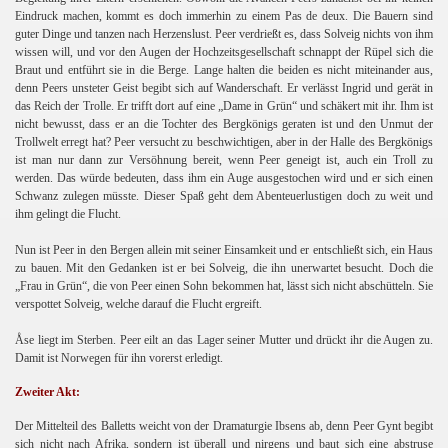
Eindruck machen, kommt es doch immerhin zu einem Pas de deux. Die Bauern sind
guter Dinge und tanzen nach Herzenslust. Peer verdrießt es, dass Solveig nichts von ihm
wissen will, und vor den Augen der Hochzeitsgesellschaft schnappt der Rüpel sich die
Braut und entführt sie in die Berge. Lange halten die beiden es nicht miteinander aus,
denn Peers unsteter Geist begibt sich auf Wanderschaft. Er verlässt Ingrid und gerät in
das Reich der Trolle. Er trifft dort auf eine „Dame in Grün“ und schäkert mit ihr. Ihm ist
nicht bewusst, dass er an die Tochter des Bergkönigs geraten ist und den Unmut der
Trollwelt erregt hat? Peer versucht zu beschwichtigen, aber in der Halle des Bergkönigs
ist man nur dann zur Versöhnung bereit, wenn Peer geneigt ist, auch ein Troll zu
werden. Das würde bedeuten, dass ihm ein Auge ausgestochen wird und er sich einen
Schwanz zulegen müsste. Dieser Spaß geht dem Abenteuerlustigen doch zu weit und
ihm gelingt die Flucht.
Nun ist Peer in den Bergen allein mit seiner Einsamkeit und er entschließt sich, ein Haus
zu bauen. Mit den Gedanken ist er bei Solveig, die ihn unerwartet besucht. Doch die
„Frau in Grün“, die von Peer einen Sohn bekommen hat, lässt sich nicht abschütteln. Sie
verspottet Solveig, welche darauf die Flucht ergreift.
Åse liegt im Sterben. Peer eilt an das Lager seiner Mutter und drückt ihr die Augen zu.
Damit ist Norwegen für ihn vorerst erledigt.
Zweiter Akt:
Der Mittelteil des Balletts weicht von der Dramaturgie Ibsens ab, denn Peer Gynt begibt
sich nicht nach Afrika, sondern ist überall und nirgens und baut sich eine abstruse