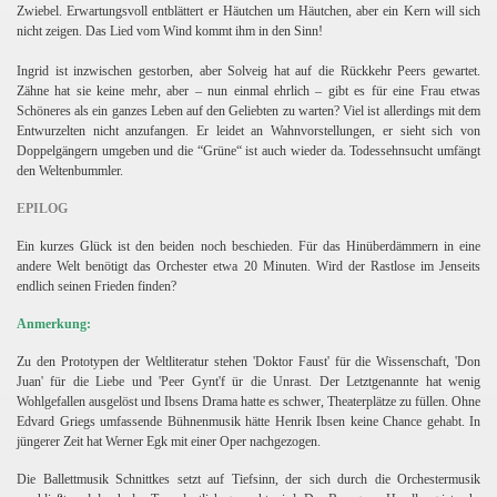
Zwiebel. Erwartungsvoll entblättert er Häutchen um Häutchen, aber ein Kern will sich
nicht zeigen. Das Lied vom Wind kommt ihm in den Sinn!
Ingrid ist inzwischen gestorben, aber Solveig hat auf die Rückkehr Peers gewartet.
Zähne hat sie keine mehr, aber – nun einmal ehrlich – gibt es für eine Frau etwas
Schöneres als ein ganzes Leben auf den Geliebten zu warten? Viel ist allerdings mit dem
Entwurzelten nicht anzufangen. Er leidet an Wahnvorstellungen, er sieht sich von
Doppelgängern umgeben und die “Grüne“ ist auch wieder da. Todessehnsucht umfängt
den Weltenbummler.
EPILOG
Ein kurzes Glück ist den beiden noch beschieden. Für das Hinüberdämmern in eine
andere Welt benötigt das Orchester etwa 20 Minuten. Wird der Rastlose im Jenseits
endlich seinen Frieden finden?
Anmerkung:
Zu den Prototypen der Weltliteratur stehen 'Doktor Faust' für die Wissenschaft, 'Don
Juan' für die Liebe und 'Peer Gynt'f ür die Unrast. Der Letztgenannte hat wenig
Wohlgefallen ausgelöst und Ibsens Drama hatte es schwer, Theaterplätze zu füllen. Ohne
Edvard Griegs umfassende Bühnenmusik hätte Henrik Ibsen keine Chance gehabt. In
jüngerer Zeit hat Werner Egk mit einer Oper nachgezogen.
Die Ballettmusik Schnittkes setzt auf Tiefsinn, der sich durch die Orchestermusik