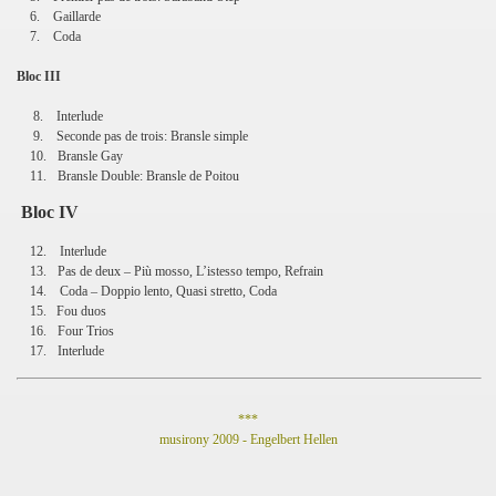
6.
Gaillarde
7.
Coda
Bloc III
8. Interlude
9. Seconde pas de trois: Bransle simple
10.
Bransle Gay
11.
Bransle Double: Bransle de Poitou
Bloc IV
12.
Interlude
13.
Pas de deux – Più mosso, L’istesso tempo, Refrain
14.
Coda – Doppio lento, Quasi stretto, Coda
15.
Fou duos
16.
Four Trios
17.
Interlude
***
musirony 2009 - Engelbert Hellen