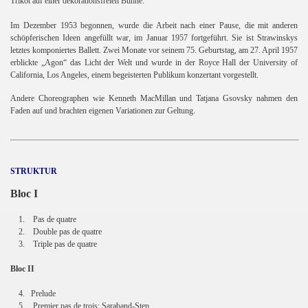
Trikot auf einer dekorationsfreien Bühne.
Im Dezember 1953 begonnen, wurde die Arbeit nach einer Pause, die mit anderen
schöpferischen Ideen angefüllt war, im Januar 1957 fortgeführt. Sie ist Strawinskys
letztes komponiertes Ballett. Zwei Monate vor seinem 75. Geburtstag, am 27. April 1957
erblickte „Agon“ das Licht der Welt und wurde in der Royce Hall der University of
California, Los Angeles, einem begeisterten Publikum konzertant vorgestellt.
Andere Choreographen wie Kenneth MacMillan und Tatjana Gsovsky nahmen den
Faden auf und brachten eigenen Variationen zur Geltung.
STRUKTUR
Bloc I
1.
Pas de quatre
2.
Double pas de quatre
3.
Triple pas de quatre
Bloc II
4. Prelude
5.
Premier pas de trois: Saraband-Step