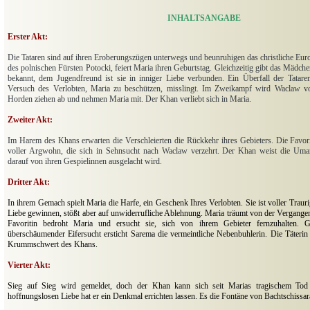
INHALTSANGABE
Erster Akt:
Die Tataren sind auf ihren Eroberungszügen unterwegs und beunruhigen das christliche Euro
des polnischen Fürsten Potocki, feiert Maria ihren Geburtstag. Gleichzeitig gibt das Mädc
bekannt, dem Jugendfreund ist sie in inniger Liebe verbunden. Ein Überfall der Tatare
Versuch des Verlobten, Maria zu beschützen, misslingt. Im Zweikampf wird Waclaw v
Horden ziehen ab und nehmen Maria mit. Der Khan verliebt sich in Maria.
Zweiter Akt:
Im Harem des Khans erwarten die Verschleierten die Rückkehr ihres Gebieters. Die Favori
voller Argwohn, die sich in Sehnsucht nach Waclaw verzehrt. Der Khan weist die Um
darauf von ihren Gespielinnen ausgelacht wird.
Dritter Akt:
In ihrem Gemach spielt Maria die Harfe, ein Geschenk Ihres Verlobten. Sie ist voller Traur
Liebe gewinnen, stößt aber auf unwiderrufliche Ablehnung. Maria träumt von der Vergangenhe
Favoritin bedroht Maria und ersucht sie, sich von ihrem Gebieter fernzuhalten.
überschäumender Eifersucht ersticht Sarema die vermeintliche Nebenbuhlerin. Die Täterin
Krummschwert des Khans.
Vierter Akt
:
Sieg auf Sieg wird gemeldet, doch der Khan kann sich seit Marias tragischem Tod 
hoffnungslosen Liebe hat er ein Denkmal errichten lassen. Es die Fontäne von Bachtschissar