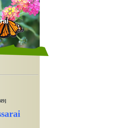
rai
49]
sarai