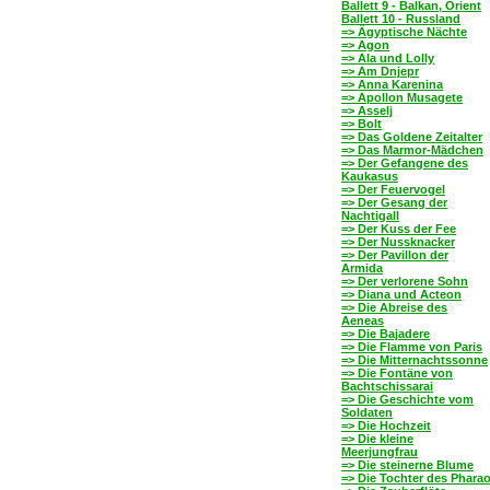
Ballett 9 - Balkan, Orient
Ballett 10 - Russland
=> Ägyptische Nächte
=> Agon
=> Ala und Lolly
=> Am Dnjepr
=> Anna Karenina
=> Apollon Musagete
=> Asselj
=> Bolt
=> Das Goldene Zeitalter
=> Das Marmor-Mädchen
=> Der Gefangene des
Kaukasus
=> Der Feuervogel
=> Der Gesang der
Nachtigall
=> Der Kuss der Fee
=> Der Nussknacker
=> Der Pavillon der
Armida
=> Der verlorene Sohn
=> Diana und Acteon
=> Die Abreise des
Aeneas
=> Die Bajadere
=> Die Flamme von Paris
=> Die Mitternachtssonne
=> Die Fontäne von
Bachtschissarai
=> Die Geschichte vom
Soldaten
=> Die Hochzeit
=> Die kleine
Meerjungfrau
=> Die steinerne Blume
=> Die Tochter des Phara