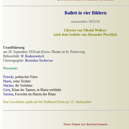
Ballett in vier Bildern
entstanden 1933/34
Libretto von Nikolai Wolkow
nach dem Gedicht von Alexander Puschkin
Uraufführung
am 28. September 1934 am Kirow-Theater in St. Petersvurg
Bühnenbild:
W. Kodasewitsch
Choreographie:
Rostislaw Sochorow
Personen:
Potocki,
polnischer Fürst
Maria,
seine Tochter
Waclaw,
ihr Verlobter
Girej,
Khan der Tataren, in Maria verbliebt
Sarema,
Favoritin im Harem des Khan
Das Geschehen spielt auf der Halbinsel Krim im 13. Jahrhundert
Khan Palast von Bachtschissarai
o