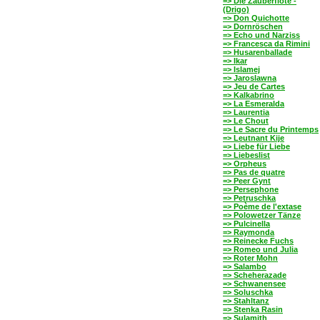
=> Die Zauberflöte -
(Drigo)
=> Don Quichotte
=> Dornröschen
=> Echo und Narziss
=> Francesca da Rimini
=> Husarenballade
=> Ikar
=> Islamej
=> Jaroslawna
=> Jeu de Cartes
=> Kalkabrino
=> La Esmeralda
=> Laurentia
=> Le Chout
=> Le Sacre du Printemps
=> Leutnant Kije
=> Liebe für Liebe
=> Liebeslist
=> Orpheus
=> Pas de quatre
=> Peer Gynt
=> Persephone
=> Petruschka
=> Poème de l'extase
=> Polowetzer Tänze
=> Pulcinella
=> Raymonda
=> Reinecke Fuchs
=> Romeo und Julia
=> Roter Mohn
=> Salambo
=> Scheherazade
=> Schwanensee
=> Soluschka
=> Stahltanz
=> Stenka Rasin
=> Sulamith