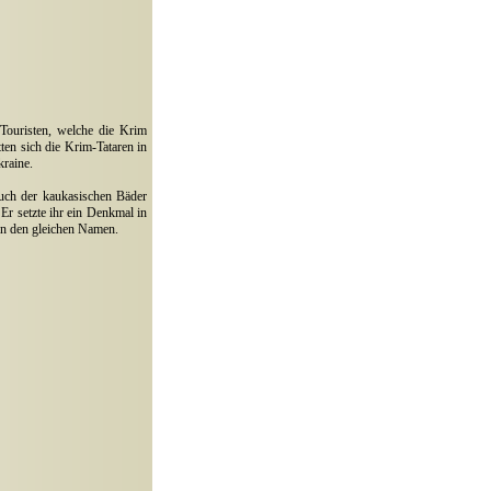
 Touristen, welche die Krim
ten sich die Krim-Tataren in
kraine.
uch der kaukasischen Bäder
Er setzte ihr ein Denkmal in
in den gleichen Namen.