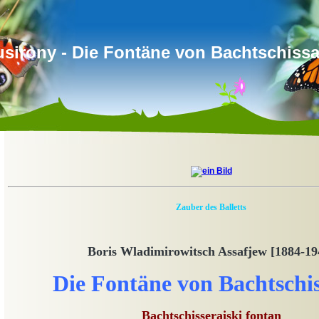
sirony - Die Fontäne von Bachtschissa
Zauber des Balletts
Boris Wladimirowitsch Assafjew [1884-19
Die Fontäne von Bachtschis
Bachtschisseraiski fontan