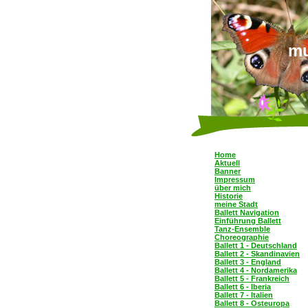
mu
Home
Aktuell
Banner
Impressum
über mich
Historie
meine Stadt
Ballett Navigation
Einführung Ballett
Tanz-Ensemble
Choreographie
Ballett 1 - Deutschland
Ballett 2 - Skandinavien
Ballett 3 - England
Ballett 4 - Nordamerika
Ballett 5 - Frankreich
Ballett 6 - Iberia
Ballett 7 - Italien
Ballett 8 - Osteuropa