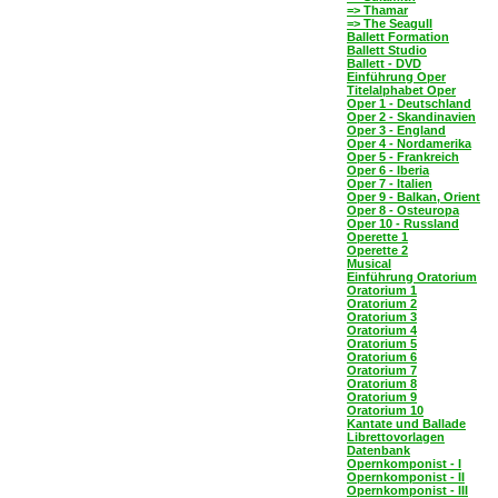
=> Thamar
=> The Seagull
Ballett Formation
Ballett Studio
Ballett - DVD
Einführung Oper
Titelalphabet Oper
Oper 1 - Deutschland
Oper 2 - Skandinavien
Oper 3 - England
Oper 4 - Nordamerika
Oper 5 - Frankreich
Oper 6 - Iberia
Oper 7 - Italien
Oper 9 - Balkan, Orient
Oper 8 - Osteuropa
Oper 10 - Russland
Operette 1
Operette 2
Musical
Einführung Oratorium
Oratorium 1
Oratorium 2
Oratorium 3
Oratorium 4
Oratorium 5
Oratorium 6
Oratorium 7
Oratorium 8
Oratorium 9
Oratorium 10
Kantate und Ballade
Librettovorlagen
Datenbank
Opernkomponist - I
Opernkomponist - II
Opernkomponist - III