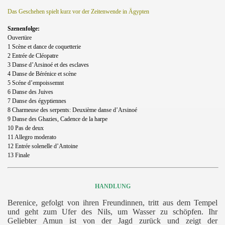
Das Geschehen spielt kurz vor der Zeitenwende in Ägypten
Szenenfolge:
Ouvertüre
1 Scène et dance de coquetterie
2 Entrée de Cléopatre
3 Danse d’Arsinoé et des esclaves
4 Danse de Bérénice et scène
5 Scéne d’empoissemnt
6 Danse des Juives
7 Danse des égyptiennes
8 Charmeuse des serpents: Deuxième danse d’Arsinoé
9 Danse des Ghazies, Cadence de la harpe
10 Pas de deux
11 Allegro moderato
12 Entrée solenelle d’Antoine
13 Finale
HANDLUNG
Berenice, gefolgt von ihren Freundinnen, tritt aus dem Tempel
und geht zum Ufer des Nils, um Wasser zu schöpfen. Ihr
Geliebter Amun ist von der Jagd zurück und zeigt der