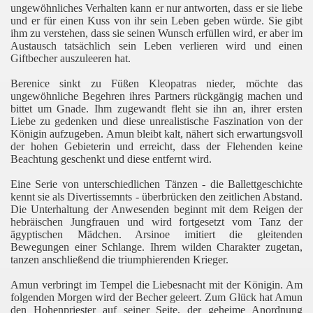
ungewöhnliches Verhalten kann er nur antworten, dass er sie liebe
und er für einen Kuss von ihr sein Leben geben würde. Sie gibt
ihm zu verstehen, dass sie seinen Wunsch erfüllen wird, er aber im
Austausch tatsächlich sein Leben verlieren wird und einen
Giftbecher auszuleeren hat.
rai
Berenice sinkt zu Füßen Kleopatras nieder, möchte das
ungewöhnliche Begehren ihres Partners rückgängig machen und
bittet um Gnade. Ihm zugewandt fleht sie ihn an, ihrer ersten
Liebe zu gedenken und diese unrealistische Faszination von der
Königin aufzugeben. Amun bleibt kalt, nähert sich erwartungsvoll
der hohen Gebieterin und erreicht, dass der Flehenden keine
Beachtung geschenkt und diese entfernt wird.
Eine Serie von unterschiedlichen Tänzen - die Ballettgeschichte
kennt sie als Divertissemnts - überbrücken den zeitlichen Abstand.
Die Unterhaltung der Anwesenden beginnt mit dem Reigen der
hebräischen Jungfrauen und wird fortgesetzt vom Tanz der
ägyptischen Mädchen. Arsinoe imitiert die gleitenden
Bewegungen einer Schlange. Ihrem wilden Charakter zugetan,
tanzen anschließend die triumphierenden Krieger.
Amun verbringt im Tempel die Liebesnacht mit der Königin. Am
folgenden Morgen wird der Becher geleert. Zum Glück hat Amun
den Hohenpriester auf seiner Seite, der geheime Anordnung