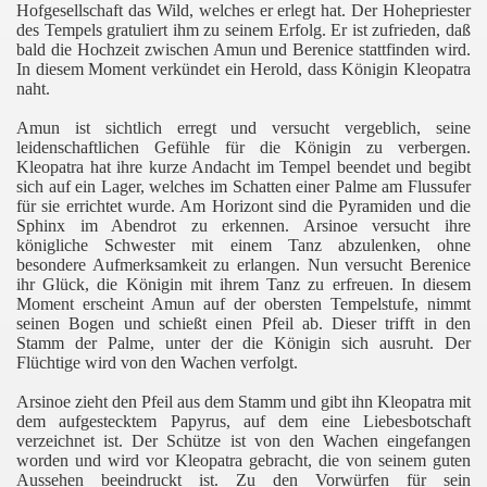
Hofgesellschaft das Wild, welches er erlegt hat. Der Hohepriester
des Tempels gratuliert ihm zu seinem Erfolg. Er ist zufrieden, daß
bald die Hochzeit zwischen Amun und Berenice stattfinden wird.
In diesem Moment verkündet ein Herold, dass Königin Kleopatra
naht.
Amun ist sichtlich erregt und versucht vergeblich, seine
leidenschaftlichen Gefühle für die Königin zu verbergen.
Kleopatra hat ihre kurze Andacht im Tempel beendet und begibt
sich auf ein Lager, welches im Schatten einer Palme am Flussufer
für sie errichtet wurde. Am Horizont sind die Pyramiden und die
Sphinx im Abendrot zu erkennen. Arsinoe versucht ihre
königliche Schwester mit einem Tanz abzulenken, ohne
besondere Aufmerksamkeit zu erlangen. Nun versucht Berenice
ihr Glück, die Königin mit ihrem Tanz zu erfreuen. In diesem
Moment erscheint Amun auf der obersten Tempelstufe, nimmt
seinen Bogen und schießt einen Pfeil ab. Dieser trifft in den
Stamm der Palme, unter der die Königin sich ausruht. Der
Flüchtige wird von den Wachen verfolgt.
Arsinoe zieht den Pfeil aus dem Stamm und gibt ihn Kleopatra mit
dem aufgestecktem Papyrus, auf dem eine Liebesbotschaft
verzeichnet ist. Der Schütze ist von den Wachen eingefangen
worden und wird vor Kleopatra gebracht, die von seinem guten
Aussehen beeindruckt ist. Zu den Vorwürfen für sein