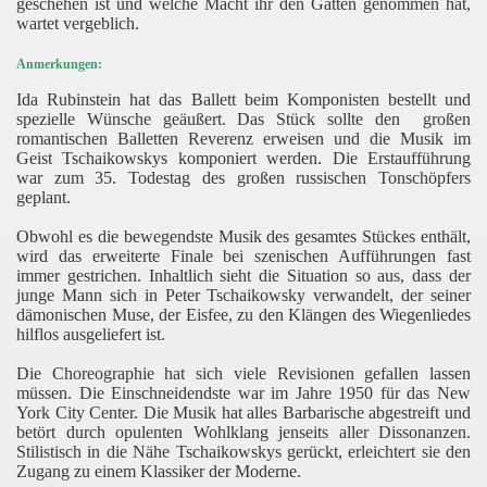
geschehen ist und welche Macht ihr den Gatten genommen hat,
wartet vergeblich.
Anmerkungen:
Ida Rubinstein hat das Ballett beim Komponisten bestellt und
rai
spezielle Wünsche geäußert. Das Stück sollte den
großen
romantischen Balletten Reverenz erweisen und die Musik im
Geist Tschaikowskys komponiert werden. Die Erstaufführung
war zum 35. Todestag des großen russischen Tonschöpfers
geplant.
Obwohl es die bewegendste Musik des gesamtes Stückes enthält,
wird das erweiterte Finale bei szenischen Aufführungen fast
immer gestrichen. Inhaltlich sieht die Situation so aus, dass der
junge Mann sich in Peter Tschaikowsky verwandelt, der seiner
dämonischen Muse, der Eisfee, zu den Klängen des Wiegenliedes
hilflos ausgeliefert ist.
Die Choreographie hat sich viele Revisionen gefallen lassen
müssen. Die Einschneidendste war im Jahre 1950 für das New
York City Center. Die Musik hat alles Barbarische abgestreift und
betört durch opulenten Wohlklang jenseits aller Dissonanzen.
Stilistisch in die Nähe Tschaikowskys gerückt, erleichtert sie den
Zugang zu einem Klassiker der Moderne.