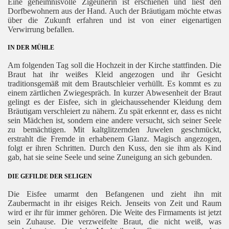
Eine geheimnisvolle Zigeunerin ist erschienen und liest den
Dorfbewohnern aus der Hand. Auch der Bräutigam möchte etwas
über die Zukunft erfahren und ist von einer eigenartigen
Verwirrung befallen.
IN DER MÜHLE
Am folgenden Tag soll die Hochzeit in der Kirche stattfinden. Die
Braut hat ihr weißes Kleid angezogen und ihr Gesicht
traditionsgemäß mit dem Brautschleier verhüllt. Es kommt es zu
einem zärtlichen Zwiegespräch. In kurzer Abwesenheit der Braut
gelingt es der Eisfee, sich in gleichaussehender Kleidung dem
Bräutigam verschleiert zu nähern. Zu spät erkennt er, dass es nicht
sein Mädchen ist, sondern eine andere versucht, sich seiner Seele
zu bemächtigen. Mit kaltglitzernden Juwelen geschmückt,
erstrahlt die Fremde in erhabenem Glanz. Magisch angezogen,
folgt er ihren Schritten. Durch den Kuss, den sie ihm als Kind
gab, hat sie seine Seele und seine Zuneigung an sich gebunden.
DIE GEFILDE DER SELIGEN
Die Eisfee umarmt den Befangenen und zieht ihn mit
Zaubermacht in ihr eisiges Reich. Jenseits von Zeit und Raum
wird er ihr für immer gehören. Die Weite des Firmaments ist jetzt
sein Zuhause. Die verzweifelte Braut, die nicht weiß, was