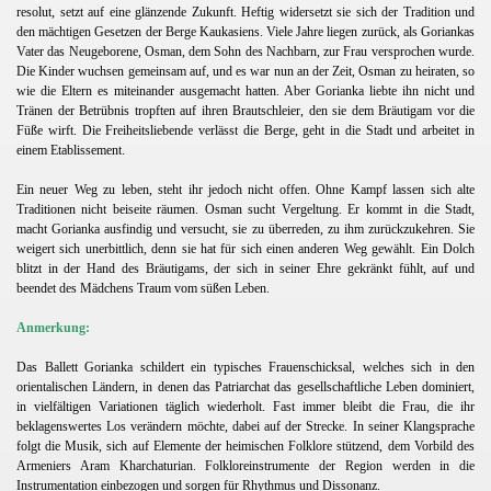
resolut, setzt auf eine glänzende Zukunft. Heftig widersetzt sie sich der Tradition und
den mächtigen Gesetzen der Berge Kaukasiens. Viele Jahre liegen zurück, als Goriankas
Vater das Neugeborene, Osman, dem Sohn des Nachbarn, zur Frau versprochen wurde.
Die Kinder wuchsen gemeinsam auf, und es war nun an der Zeit, Osman zu heiraten, so
wie die Eltern es miteinander ausgemacht hatten. Aber Gorianka liebte ihn nicht und
Tränen der Betrübnis tropften auf ihren Brautschleier, den sie dem Bräutigam vor die
Füße wirft. Die Freiheitsliebende verlässt die Berge, geht in die Stadt und arbeitet in
einem Etablissement.
Ein neuer Weg zu leben, steht ihr jedoch nicht offen. Ohne Kampf lassen sich alte
Traditionen nicht beiseite räumen. Osman sucht Vergeltung. Er kommt in die Stadt,
macht Gorianka ausfindig und versucht, sie zu überreden, zu ihm zurückzukehren. Sie
weigert sich unerbittlich, denn sie hat für sich einen anderen Weg gewählt. Ein Dolch
blitzt in der Hand des Bräutigams, der sich in seiner Ehre gekränkt fühlt, auf und
beendet des Mädchens Traum vom süßen Leben.
A
nmerkung:
Das Ballett Gorianka schildert ein typisches Frauenschicksal, welches sich in den
orientalischen Ländern, in denen das Patriarchat das gesellschaftliche Leben dominiert,
in vielfältigen Variationen täglich wiederholt. Fast immer bleibt die Frau, die ihr
beklagenswertes Los verändern möchte, dabei auf der Strecke. In seiner Klangsprache
folgt die Musik, sich auf Elemente der heimischen Folklore stützend, dem Vorbild des
Armeniers Aram Kharchaturian. Folkloreinstrumente der Region werden in die
Instrumentation einbezogen und sorgen für Rhythmus und Dissonanz.