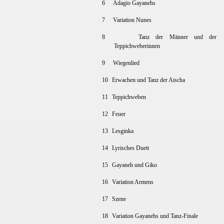
6
Adagio Gayanehs
7
Variation Nunes
8
Tanz der Männer und der
Teppichweberinnen
9
Wiegenlied
10
Erwachen und Tanz der Aischa
11
Teppichweben
12
Feuer
13
Lesginka
14
Lyrisches Duett
15
Gayaneh und Giko
16
Variation Armens
17
Szene
18
Variation Gayanehs und Tanz-Finale