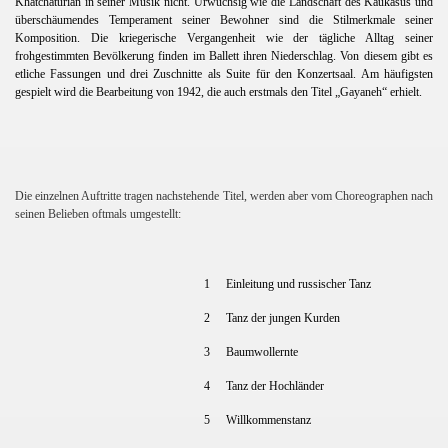
Khatchaturian in seiner Musik nicht. Urwüchsig wie die Landschaft des Kaukasus und
überschäumendes Temperament seiner Bewohner sind die Stilmerkmale seiner
Komposition. Die kriegerische Vergangenheit wie der tägliche Alltag seiner
frohgestimmten Bevölkerung finden im Ballett ihren Niederschlag. Von diesem gibt es
etliche Fassungen und drei Zuschnitte als Suite für den Konzertsaal. Am häufigsten
gespielt wird die Bearbeitung von 1942, die auch erstmals den Titel „Gayaneh“ erhielt.
Die einzelnen Auftritte tragen nachstehende Titel, werden aber vom Choreographen nach
seinen Belieben oftmals umgestellt:
1
Einleitung und russischer Tanz
2
Tanz der jungen Kurden
3
Baumwollernte
4
Tanz der Hochländer
5
Willkommenstanz