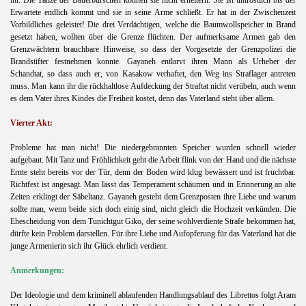
ihr. Die Tänze der Bauerburschen können sie nicht erheitern. Sie ist untröstlich bis der
Erwartete endlich kommt und sie in seine Arme schließt. Er hat in der Zwischenzeit
Vorbildliches geleistet! Die drei Verdächtigen, welche die Baumwollspeicher in Brand
gesetzt haben, wollten über die Grenze flüchten. Der aufmerksame Armen gab den
Grenzwächtern brauchbare Hinweise, so dass der Vorgesetzte der Grenzpolizei die
Brandstifter festnehmen konnte. Gayaneh entlarvt ihren Mann als Urheber der
Schandtat, so dass auch er, von Kasakow verhaftet, den Weg ins Straflager antreten
muss. Man kann ihr die rückhaltlose Aufdeckung der Straftat nicht verübeln, auch wenn
es dem Vater ihres Kindes die Freiheit kostet, denn das Vaterland steht über allem.
Vierter Akt:
Probleme hat man nicht! Die niedergebrannten Speicher wurden schnell wieder
aufgebaut. Mit Tanz und Fröhlichkeit geht die Arbeit flink von der Hand und die nächste
Ernte steht bereits vor der Tür, denn der Boden wird klug bewässert und ist fruchtbar.
Richtfest ist angesagt. Man lässt das Temperament schäumen und in Erinnerung an alte
Zeiten erklingt der Säbeltanz. Gayaneh gesteht dem Grenzposten ihre Liebe und warum
sollte man, wenn beide sich doch einig sind, nicht gleich die Hochzeit verkünden. Die
Ehescheidung von dem Tunichtgut Giko, der seine wohlverdiente Strafe bekommen hat,
dürfte kein Problem darstellen. Für ihre Liebe und Aufopferung für das Vaterland hat die
junge Armenierin sich ihr Glück ehrlich verdient.
Anmerkungen:
Der Ideologie und dem kriminell ablaufenden Handlungsablauf des Librettos folgt Aram