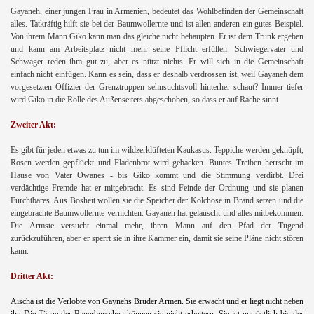
Gayaneh, einer jungen Frau in Armenien, bedeutet das Wohlbefinden der Gemeinschaft
alles. Tatkräftig hilft sie bei der Baumwollernte und ist allen anderen ein gutes Beispiel.
Von ihrem Mann Giko kann man das gleiche nicht behaupten. Er ist dem Trunk ergeben
und kann am Arbeitsplatz nicht mehr seine Pflicht erfüllen. Schwiegervater und
Schwager reden ihm gut zu, aber es nützt nichts. Er will sich in die Gemeinschaft
einfach nicht einfügen. Kann es sein, dass er deshalb verdrossen ist, weil Gayaneh dem
vorgesetzten Offizier der Grenztruppen sehnsuchtsvoll hinterher schaut? Immer tiefer
wird Giko in die Rolle des Außenseiters abgeschoben, so dass er auf Rache sinnt.
Zweiter Akt:
Es gibt für jeden etwas zu tun im wildzerklüfteten Kaukasus. Teppiche werden geknüpft,
Rosen werden gepflückt und Fladenbrot wird gebacken. Buntes Treiben herrscht im
Hause von Vater Owanes - bis Giko kommt und die Stimmung verdirbt. Drei
verdächtige Fremde hat er mitgebracht. Es sind Feinde der Ordnung und sie planen
Furchtbares. Aus Bosheit wollen sie die Speicher der Kolchose in Brand setzen und die
eingebrachte Baumwollernte vernichten. Gayaneh hat gelauscht und alles mitbekommen.
Die Ärmste versucht einmal mehr, ihren Mann auf den Pfad der Tugend
zurückzuführen, aber er sperrt sie in ihre Kammer ein, damit sie seine Pläne nicht stören
kann.
Dritter Akt:
Aischa ist die Verlobte von Gaynehs Bruder Armen. Sie erwacht und er liegt nicht neben