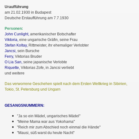
Uraufführung
am 21.02.1930 in Budapest
Deutsche Erstaufführung am 7.7.1930
Personen:
John Cunlight,
amerikanischer Botschafter
Viktoria,
eine ungarische Gräfin, seine Frau
Stefan Koltay,
Rittmeister, ihr ehemaliger Verlobter
Jancsi,
sein Bursche
Ferry,
Viktorias Bruder
O Lia San,
seine japanische Verlobte
Riquette,
Viktorias Zofe, in Jancsi verliebt
und weitere
Das verworrene Geschehen spielt nach dem Ersten Weltkrieg in Sibirien,
Tokio, St. Petersburg und Ungarn
GESANGSNUMMERN:
"Ja so ein Mädel, ungarisches Mädel"
"Meine Mama war aus Yokohama"
"Reich mir zum Abschied noch einmal die Hände"
"Mausi, süß warst du heute Nacht"