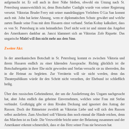
aufgetaucht ist. Er soll auch in ihrer Nähe bleiben, obwohl ein Umzug nach St.
Petersburg unausweichlich ist, denn Botschafter Cunlight wurde von seiner Regierung
versetzt. Viktorias Bruder Ferry mit seiner mandeläugigen Verlobten O Lia San kommt
auch mit. John hat keine Ahnung, wem er diplomatischen Schutz gewährt und welche
zarten Bande seine Frau mit dem Husaren einst verband. Stefan Koltay kalkuliert, dass
es von St. Petersburg in sein heimatliches Dorf nicht weit ist und nimmt das Angebot
des Amerikaners dankbar an. Jancsi klammert sich an Viktorias Zofe Riquette. Das
ungarische
Mädel will ihm nicht mehr aus dem Sinn.
Zweiter Akt:
In der amerikanischen Botschaft in St. Petersburg kommt es zwischen Viktoria und
ihrem Husaren endlich zu einer klärenden Aussprache. Richtig glücklich ist die
Botschaftergattin in ihrer Ehe nicht geworden und Stefan versucht sie zu überreden, ihn
in die Heimat zu begleiten. Zur Verräterin will sie nicht werden, denn das
Theaterpublikum würde ihr den Schritt nicht verzeihen, der Ehebund ist schließlich
heilig.
Über den russischen Geheimdienst, der um die Auslieferung des Ungarn nachgesucht
hat, ahnt John endlich das geheime Einvernehmen, welches seine Frau mit Stefan
verbindet. Großzügig gibt er dem Rivalen Deckung und ignoriert den Antrag der
Russen. Doch der Rittmeister zweifelt an Viktorias Liebe und will sich den Russen
selbst ausliefern. Zum Abschied soll Viktoria ihm noch einmal die Hände reichen, denn
das Märchen ist zu Ende. Die Verzweifelte bricht unter der Belastung zusammen und der
Amerikaner erkennt schmerzlich, dass er das Herz seiner Frau nie besessen hat.