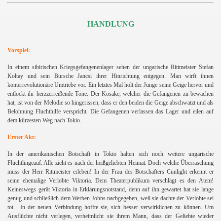
HANDLUNG
Vorspie
l:
In einem sibirischen Kriegsgefangenenlager sehen der ungarische Rittmeister Stefan
Koltay und sein Bursche Jancsi ihrer Hinrichtung entgegen. Man wirft ihnen
konterrevolutionäre Umtriebe vor. Ein letztes Mal holt der Junge seine Geige hervor und
entlockt ihr herzzerreißende Töne. Der Kosake, welcher die Gefangenen zu bewachen
hat, ist von der Melodie so hingerissen, dass er den beiden die Geige abschwatzt und als
Belohnung Fluchthilfe verspricht. Die Gefangenen verlassen das Lager und eilen auf
dem kürzesten Weg nach Tokio.
Erster Akt:
In der amerikanischen Botschaft in Tokio halten sich noch weitere ungarische
Flüchtlingeauf. Alle zieht es nach der heißgeliebten Heimat. Doch welche Überraschung
muss der Herr Rittmeister erleben! In der Frau des Botschafters Cunlight erkennt er
seine ehemalige Verlobte Viktoria. Dem Theaterpublikum verschlägt es den Atem!
Keineswegs gerät Viktoria in Erklärungsnotstand, denn auf ihn gewartet hat sie lange
genug und schließlich dem Werben Johns nachgegeben, weil sie dachte der Verlobte sei
tot. In der neuen Verbindung hoffte sie, sich besser verwirklichen zu können. Um
Ausflüchte nicht verlegen, verheimlicht sie ihrem Mann, dass der Geliebte wieder