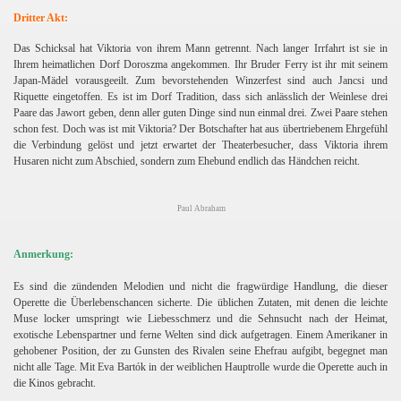
Dritter Akt:
Das Schicksal hat Viktoria von ihrem Mann getrennt. Nach langer Irrfahrt ist sie in
Ihrem heimatlichen Dorf Doroszma angekommen. Ihr Bruder Ferry ist ihr mit seinem
Japan-Mädel vorausgeeilt. Zum bevorstehenden Winzerfest sind auch Jancsi und
Riquette eingetoffen. Es ist im Dorf Tradition, dass sich anlässlich der Weinlese drei
Paare das Jawort geben, denn aller guten Dinge sind nun einmal drei. Zwei Paare stehen
schon fest. Doch was ist mit Viktoria? Der Botschafter hat aus übertriebenem Ehrgefühl
die Verbindung gelöst und jetzt erwartet der Theaterbesucher, dass Viktoria ihrem
Husaren nicht zum Abschied, sondern zum Ehebund endlich das Händchen reicht.
Paul Abraham
Anmerkung:
Es sind die zündenden Melodien und nicht die fragwürdige Handlung, die dieser
Operette die Überlebenschancen sicherte. Die üblichen Zutaten, mit denen die leichte
Muse locker umspringt wie Liebesschmerz und die Sehnsucht nach der Heimat,
exotische Lebenspartner und ferne Welten sind dick aufgetragen. Einem Amerikaner in
gehobener Position, der zu Gunsten des Rivalen seine Ehefrau aufgibt, begegnet man
nicht alle Tage. Mit Eva Bartók in der weiblichen Hauptrolle wurde die Operette auch in
die Kinos gebracht.