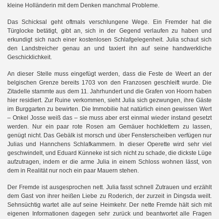
kleine Holländerin mit dem Denken manchmal Probleme.
Das Schicksal geht oftmals verschlungene Wege. Ein Fremder hat die
Türglocke betätigt, gibt an, sich in der Gegend verlaufen zu haben und
erkundigt sich nach einer kostenlosen Schlafgelegenheit. Julia schaut sich
den Landstreicher genau an und taxiert ihn auf seine handwerkliche
Geschicklichkeit.
An dieser Stelle muss eingefügt werden, dass die Feste de Weert an der
belgischen Grenze bereits 1703 von den Franzosen geschleift wurde. Die
Zitadelle stammte aus dem 11. Jahrhundert und die Grafen von Hoorn haben
hier residiert. Zur Ruine verkommen, sieht Julia sich gezwungen, ihre Gäste
im Burggarten zu bewirten. Die Immobilie hat natürlich einen gewissen Wert
– Onkel Josse weiß das – sie muss aber erst einmal wieder instand gesetzt
werden. Nur ein paar rote Rosen am Gemäuer hochklettern zu lassen,
genügt nicht. Das Gebälk ist morsch und über Fensterscheiben verfügen nur
Julias und Hannchens Schlafkammern. In dieser Operette wird sehr viel
geschwindelt, und Eduard Künneke ist sich nicht zu schade, die dickste Lüge
aufzutragen, indem er die arme Julia in einem Schloss wohnen lässt, von
dem in Realität nur noch ein paar Mauern stehen.
Der Fremde ist ausgesprochen nett. Julia fasst schnell Zutrauen und erzählt
dem Gast von ihrer heißen Liebe zu Roderich, der zurzeit in Dingsda weilt.
Sehnsüchtig wartet alle auf seine Heimkehr. Der nette Fremde hält sich mit
eigenen Informationen dagegen sehr zurück und beantwortet alle Fragen