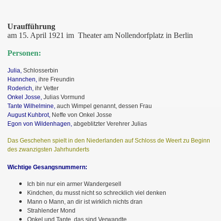
Uraufführung
am 15. April 1921 im Theater am Nollendorfplatz in Berlin
Personen:
Julia,
Schlosserbin
Hannchen,
ihre Freundin
Roderich,
ihr Vetter
Onkel Josse,
Julias Vormund
Tante Wilhelmine,
auch Wimpel genannt, dessen Frau
August Kuhbrot,
Neffe von Onkel Josse
Egon von Wildenhagen,
abgeblitzter Verehrer Julias
Das Geschehen spielt in den Niederlanden auf Schloss de Weert zu Beginn
des zwanzigsten Jahrhunderts
Wichtige Gesangsnummern:
Ich bin nur ein armer Wandergesell
Kindchen, du musst nicht so schrecklich viel denken
Mann o Mann, an dir ist wirklich nichts dran
Strahlender Mond
Onkel und Tante, das sind Verwandte