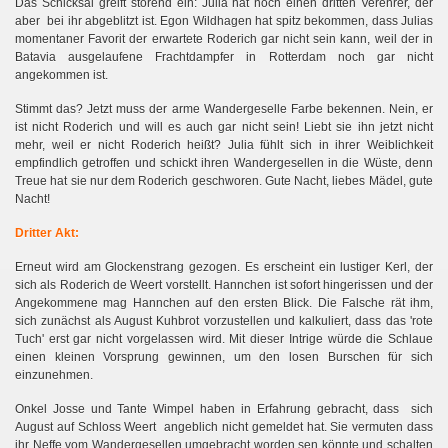
Das Schicksal greift störend ein: Julia hat noch einen dritten Verehrer, der
aber bei ihr abgeblitzt ist. Egon Wildhagen hat spitz bekommen, dass Julias
momentaner Favorit der erwartete Roderich gar nicht sein kann, weil der in
Batavia ausgelaufene Frachtdampfer in Rotterdam noch gar nicht
angekommen ist.
Stimmt das? Jetzt muss der arme Wandergeselle Farbe bekennen. Nein, er
ist nicht Roderich und will es auch gar nicht sein! Liebt sie ihn jetzt nicht
mehr, weil er nicht Roderich heißt? Julia fühlt sich in ihrer Weiblichkeit
empfindlich getroffen und schickt ihren Wandergesellen in die Wüste, denn
Treue hat sie nur dem Roderich geschworen. Gute Nacht, liebes Mädel, gute
Nacht!
Dritter Akt:
Erneut wird am Glockenstrang gezogen. Es erscheint ein lustiger Kerl, der
sich als Roderich de Weert vorstellt. Hannchen ist sofort hingerissen und der
Angekommene mag Hannchen auf den ersten Blick. Die Falsche rät ihm,
sich zunächst als August Kuhbrot vorzustellen und kalkuliert, dass das 'rote
Tuch' erst gar nicht vorgelassen wird. Mit dieser Intrige würde die Schlaue
einen kleinen Vorsprung gewinnen, um den losen Burschen für sich
einzunehmen.
Onkel Josse und Tante Wimpel haben in Erfahrung gebracht, dass sich
August auf Schloss Weert angeblich nicht gemeldet hat. Sie vermuten dass
ihr Neffe vom Wandergesellen umgebracht worden sen könnte und schalten