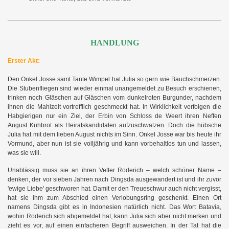
HANDLUNG
Erster Akt:
Den Onkel Josse samt Tante Wimpel hat Julia so gern wie Bauchschmerzen.
Die Stubenfliegen sind wieder einmal unangemeldet zu Besuch erschienen,
trinken noch Gläschen auf Gläschen vom dunkelroten Burgunder, nachdem
ihnen die Mahlzeit vortrefflich geschmeckt hat. In Wirklichkeit verfolgen die
Habgierigen nur ein Ziel, der Erbin von Schloss de Weert ihren Neffen
August Kuhbrot als Heiratskandidaten aufzuschwatzen. Doch die hübsche
Julia hat mit dem lieben August nichts im Sinn. Onkel Josse war bis heute ihr
Vormund, aber nun ist sie volljährig und kann vorbehaltlos tun und lassen,
was sie will.
Unablässig muss sie an ihren Vetter Roderich – welch schöner Name –
denken, der vor sieben Jahren nach Dingsda ausgewandert ist und ihr zuvor
'ewige Liebe' geschworen hat. Damit er den Treueschwur auch nicht vergisst,
hat sie ihm zum Abschied einen Verlobungsring geschenkt. Einen Ort
namens Dingsda gibt es in Indonesien natürlich nicht. Das Wort Batavia,
wohin Roderich sich abgemeldet hat, kann Julia sich aber nicht merken und
zieht es vor, auf einen einfacheren Begriff ausweichen. In der Tat hat die