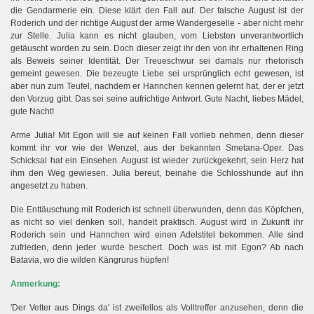
die Gendarmerie ein. Diese klärt den Fall auf. Der falsche August ist der
Roderich und der richtige August der arme Wandergeselle - aber nicht mehr
zur Stelle. Julia kann es nicht glauben, vom Liebsten unverantwortlich
getäuscht worden zu sein. Doch dieser zeigt ihr den von ihr erhaltenen Ring
als Beweis seiner Identität. Der Treueschwur sei damals nur rhetorisch
gemeint gewesen. Die bezeugte Liebe sei ursprünglich echt gewesen, ist
aber nun zum Teufel, nachdem er Hannchen kennen gelernt hat, der er jetzt
den Vorzug gibt. Das sei seine aufrichtige Antwort. Gute Nacht, liebes Mädel,
gute Nacht!
Arme Julia! Mit Egon will sie auf keinen Fall vorlieb nehmen, denn dieser
kommt ihr vor wie der Wenzel, aus der bekannten Smetana-Oper. Das
Schicksal hat ein Einsehen. August ist wieder zurückgekehrt, sein Herz hat
ihm den Weg gewiesen. Julia bereut, beinahe die Schlosshunde auf ihn
angesetzt zu haben.
Die Enttäuschung mit Roderich ist schnell überwunden, denn das Köpfchen,
as nicht so viel denken soll, handelt praktisch. August wird in Zukunft ihr
Roderich sein und Hannchen wird einen Adelstitel bekommen. Alle sind
zufrieden, denn jeder wurde beschert. Doch was ist mit Egon? Ab nach
Batavia, wo die wilden Kängrurus hüpfen!
Anmerkung:
'Der Vetter aus Dings da' ist zweifellos als Volltreffer anzusehen, denn die