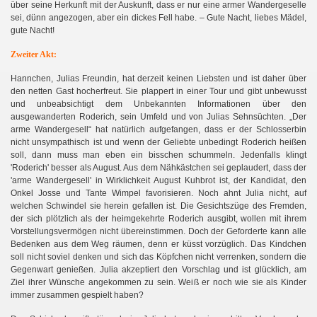
über seine Herkunft mit der Auskunft, dass er nur eine armer Wandergeselle
sei, dünn angezogen, aber ein dickes Fell habe. – Gute Nacht, liebes Mädel,
gute Nacht!
Zweiter Akt:
Hannchen, Julias Freundin, hat derzeit keinen Liebsten und ist daher über
den netten Gast hocherfreut. Sie plappert in einer Tour und gibt unbewusst
und unbeabsichtigt dem Unbekannten Informationen über den
ausgewanderten Roderich, sein Umfeld und von Julias Sehnsüchten. „Der
arme Wandergesell“ hat natürlich aufgefangen, dass er der Schlosserbin
nicht unsympathisch ist und wenn der Geliebte unbedingt Roderich heißen
soll, dann muss man eben ein bisschen schummeln. Jedenfalls klingt
'Roderich' besser als August. Aus dem Nähkästchen sei geplaudert, dass der
'arme Wandergesell' in Wirklichkeit August Kuhbrot ist, der Kandidat, den
Onkel Josse und Tante Wimpel favorisieren. Noch ahnt Julia nicht, auf
welchen Schwindel sie herein gefallen ist. Die Gesichtszüge des Fremden,
der sich plötzlich als der heimgekehrte Roderich ausgibt, wollen mit ihrem
Vorstellungsvermögen nicht übereinstimmen. Doch der Geforderte kann alle
Bedenken aus dem Weg räumen, denn er küsst vorzüglich. Das Kindchen
soll nicht soviel denken und sich das Köpfchen nicht verrenken, sondern die
Gegenwart genießen. Julia akzeptiert den Vorschlag und ist glücklich, am
Ziel ihrer Wünsche angekommen zu sein. Weiß er noch wie sie als Kinder
immer zusammen gespielt haben?