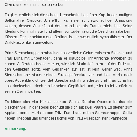
Olymp und kommt nur selten vorbei.
Folglich verliebt sich die schöne Herrscherin Hals über Kopf in den mutigen
Ballonfahrer Steppke. Schließlich kann sie nicht ewig auf den Armstrong
warten, dessen Ankunft auf dem Mond sie als Traum erlebt hat. Seine
Kleidung kommt ihr steif und albern vor, zudem stört die Gesichtsmaske beim
Küssen. Der unbekümmerte Berliner ist ihr wesentlich sympathischer. Der
Dialekt ist einfach umwerfend.
Prinz Sternschnuppe beobachtet das verliebte Getue zwischen Steppke und
Frau Luna mit Unbehagen, denn er glaubt bei ihr Anrechte erworben zu
haben. Außerdem beobachtet er, wie sich Maria tief unten auf der Erde um
den Geliebten sorgt. Vom Gedanken zur Tat ist kein weiter weg. Prinz
Sternschnuppe startet seinen Stratosphärenkreuzer und holt Maria nach
oben. Augenblicklich wendet Steppke sich ihr wieder zu und Frau Luna hat
das Nachsehen. Noch ein bisschen Geplänkel und jeder findet zurück zu
seinen Stammpartner.
Es bilden sich vier Konstellationen. Selbst für eine Operette ist das ein
bisschen viel. In der Regel begnügt sie sich mit zwei Paaren. Es stehen zum
Applaus bereit: Maria neben Fritz, Frau Luna neben Sternschnuppe, Stella
neben Theophil und unter der Fuchtel von Frau Pusebach steht Pannecke.
Anmerkung: