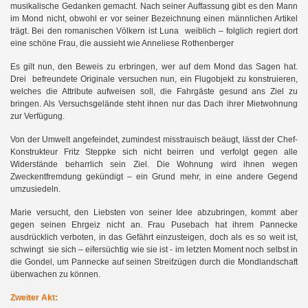
musikalische Gedanken gemacht. Nach seiner Auffassung gibt es den Mann
im Mond nicht, obwohl er vor seiner Bezeichnung einen männlichen Artikel
trägt. Bei den romanischen Völkern ist Luna weiblich – folglich regiert dort
eine schöne Frau, die aussieht wie Anneliese Rothenberger
Es gilt nun, den Beweis zu erbringen, wer auf dem Mond das Sagen hat.
Drei befreundete Originale versuchen nun, ein Flugobjekt zu konstruieren,
welches die Attribute aufweisen soll, die Fahrgäste gesund ans Ziel zu
bringen. Als Versuchsgelände steht ihnen nur das Dach ihrer Mietwohnung
zur Verfügung.
Von der Umwelt angefeindet, zumindest misstrauisch beäugt, lässt der Chef-
Konstrukteur Fritz Steppke sich nicht beirren und verfolgt gegen alle
Widerstände beharrlich sein Ziel. Die Wohnung wird ihnen wegen
Zweckentfremdung gekündigt – ein Grund mehr, in eine andere Gegend
umzusiedeln.
Marie versucht, den Liebsten von seiner Idee abzubringen, kommt aber
gegen seinen Ehrgeiz nicht an. Frau Pusebach hat ihrem Pannecke
ausdrücklich verboten, in das Gefährt einzusteigen, doch als es so weit ist,
schwingt sie sich – eifersüchtig wie sie ist - im letzten Moment noch selbst in
die Gondel, um Pannecke auf seinen Streifzügen durch die Mondlandschaft
überwachen zu können.
Zweiter Akt: