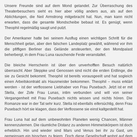
Unsere Freunde sind auf dem Mond gelandet. Zur Überraschung des
Theaterbesuchers sieht es hier aber völlig anders aus, als auf den
Ablichtungen, die Neil Armstrong mitgebracht hat. Nun, man kann nicht
erwarten, dass die gesamte Mondscheibe bebaut ist. Es genügt, wenn
Theophil regelmäßig saugt und putzt.
Der Amerikaner hatte bei seinem Ausflug einen wichtigen Schritt für die
Menschheit getan, aber den falschen Landeplatz gewählt, während vor ihm
die pfiffigen Berliner das Gelände ansteuerten, der den Mondpalast
beherbergt, in dem Frau Luna rauschende Feste veranstaltet.
Die bleiche Herrscherin ist über den unverhofften Besuch natürlich
überrascht. Aber Steppke und Genossen sind nicht die ersten Erdlinge, die
sie zu Gesicht bekommt. Theophil ist bereits vorausgeeilt und hat sogleich
einen Arbeitskontrakt als Hausmeister bekommen. Theophil – muss erklärt
werden - ist der verflossene Liebhaber von Frau Pusebach. Jetzt ist er mit
Stella, der Zofe Frau Lunas, intim verbunden und will von seiner
Vergangenheit mit Frau Pusebach nichts wissen und nichts hören. Die
Romanze war in der Tat sehr kurz. Stella ist ebenfalls eifersüchtig, denn Frau
Pusebach hört sie klagen, dass der Verflossene sie einst kaltgestellt hat.
Frau Luna hat auf dem unbewohnten Planeten wenig Chancen, Männer
kennenzulernen. Die räumliche Distanz zu anderen Himmelskörpern ist doch
erheblich. Hin und wieder sind Mars und Venus bei ihr zu Gast, um
gemeinsam ein bisschen zu feiern. Doch diese Gesellschaft wohnt auf dem