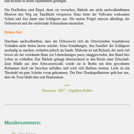
hält Richard in ihrem Spinnennetz gefangen.
.
Die Dorfbuben sind Rüpel, denn sie versuchen, Bärbele aus nicht nachvollziehbaren
Motiven den Weg zur Tanzfläche versperren. Hans bietet der Vollwaise wirksamen
Schutz und löst damit eine Schlägerei aus. Die meiste Prügel müssen allerdings der
Ochsenwirt und der ortsfremde Schmusheim einstecken.
.
Dritter Akt:
Durchaus nachvollziehbar, dass der Ochsenwirt sich als Ortsvorsteher respektlosen
Verhalten nicht bieten lassen möchte. Seine Ermittlungen, den Anstifter der Schlägerei
ausfindig zu machen, verlaufen jedoch im Sande. Malwine ist mit Richard, der auch viel
besser als der verträumte Hans zur Lebenslustigen passt, einiggeworden, den Bund fürs
Leben zu schließen. Das Bärbele gelangt überraschend in den Besitz einer Erbschaft.
Zum Mädle aus dem Schwarzenwald, würde sie in Berlin mit dem gewohnten
Rufnamen doch ein bisschen auffallen und wird sich Barbara nennen. Lorle ist mit
Theobald ein paar Schritte voran gekommen. Der Herr Domkapellmeister geht leer aus,
aber als Trost bleibt ihm sein Harmonium.
.
***
Musirony
2007 – Engelbert Hellen
Musiknummern:
00.
Introduktion