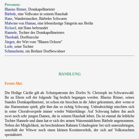
Personen:
Blasius Römer,
Domkapellmeister
Bärbele,
eine Vollwaise in seinem Haushalt
Hans,
Wandermusiker, Bärbeles Schwarm
Malwine von Hainau,
eine lebenslustige Sängerin aus Berlin
Richard,
mit Hans befreundet
Hannele,
Tochter des Domkapellmeisters
Theobald,
Dorfbursche
Jürgen,
der Wirt vom “Blauen Ochsen“
Lorle,
seine Tochter
Schmusheim
,
ein Berliner Dorfbewohner
HANDLUNG
Erster Akt:
Die Heilige Cäcilie gilt als Schutzpatronin des Dorfes St. Christoph im Schwarzwald.
Ihr zu Ehren soll der folgende Tag festlich begangen werden. Blasius Römer, seines
Standes Domkapellmeister, ist schon ein bisschen in die Jahre gekommen, aber wenn er
das Harmonium spielt, gibt ihm das so richtig Schwung. Unbeabsichtigt mischten sich
in seine Choralvorspiele immer wieder Walzerklänge. Auf Schwung halten ihn auch
zwei noch sehr jungen Damen, die in seinem Haushalt leben. Da ist einmal die leibliche
Tochter Hannele und dann hat er sich des armen Waisenmädchens Bärbele angenommen.
Neben der Möglichkeit, im bescheidenen Rahmen Urlaubsgäste bei sich unterzubringen,
unterhält der Witwer noch einen kleinen Kostümverleih, der sich auf Volkstrachten
spezialisiert.