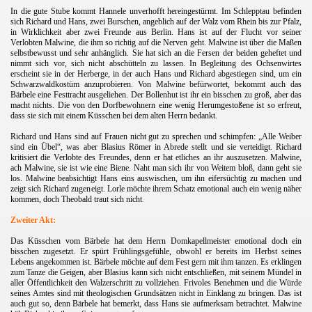
.
In die gute Stube kommt Hannele unverhofft hereingestürmt. Im Schlepptau befinden
sich Richard und Hans, zwei Burschen, angeblich auf der Walz vom Rhein bis zur Pfalz,
in Wirklichkeit aber zwei Freunde aus Berlin. Hans ist auf der Flucht vor seiner
Verlobten Malwine, die ihm so richtig auf die Nerven geht. Malwine ist über die Maßen
selbstbewusst und sehr anhänglich. Sie hat sich an die Fersen der beiden geheftet und
nimmt sich vor, sich nicht abschütteln zu lassen. In Begleitung des Ochsenwirtes
erscheint sie in der Herberge, in der auch Hans und Richard abgestiegen sind, um ein
Schwarzwaldkostüm anzuprobieren. Von Malwine befürwortet, bekommt auch das
Bärbele eine Festtracht ausgeliehen. Der Bollenhut ist ihr ein bisschen zu groß, aber das
macht nichts. Die von den Dorfbewohnern eine wenig Herumgestoßene ist so erfreut,
dass sie sich mit einem Küsschen bei dem alten Herrn bedankt.
.
Richard und Hans sind auf Frauen nicht gut zu sprechen und schimpfen: „Alle Weiber
sind ein Übel“, was aber Blasius Römer in Abrede stellt und sie verteidigt. Richard
kritisiert die Verlobte des Freundes, denn er hat etliches an ihr auszusetzen. Malwine,
ach Malwine, sie ist wie eine Biene. Naht man sich ihr von Weitem bloß, dann geht sie
los. Malwine beabsichtigt Hans eins auswischen, um ihn eifersüchtig zu machen und
zeigt sich Richard zugeneigt. Lorle möchte ihrem Schatz emotional auch ein wenig näher
kommen, doch Theobald traut sich nicht
.
.
Zweiter Akt:
Das Küsschen vom Bärbele hat dem Herrn Domkapellmeister emotional doch ein
bisschen zugesetzt. Er spürt Frühlingsgefühle, obwohl er bereits im Herbst seines
Lebens angekommen ist. Bärbele möchte auf dem Fest gern mit ihm tanzen. Es erklingen
zum Tanze die Geigen, aber Blasius kann sich nicht entschließen, mit seinem Mündel in
aller Öffentlichkeit den Walzerschritt zu vollziehen. Frivoles Benehmen und die Würde
seines Amtes sind mit theologischen Grundsätzen nicht in Einklang zu bringen. Das ist
auch gut so, denn Bärbele hat bemerkt, dass Hans sie aufmerksam betrachtet. Malwine