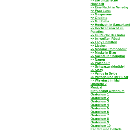
=> Die ungarische
Hochzeit
=> Eine Nacht in Venedig
=> Frau Luna
=> Gasparone
=> Giuditta
=> Gül Baba
=> Hochzeit in Samarkan
=> Hochzeitsnacht im
Paradies
=> Im Reiche des Indra
=> Im weißen Rössl
=> Lady Hamilton
=> Liselott
=> Madame Pompadour
=> Maske in Blau
=> Nächte in Shanghai
=> Nanon
=> Polenblut
=> Schwarzwaldmädel
=> Sissy
=> Venus in Seide
=> Viktoria und ihr Husar
=> Wie einst im Mai
Operette 2
Musical
Einführung Oratorium
Oratorium 1
Oratorium 2
Oratorium 3
Oratorium 4
Oratorium 5
Oratorium 6
Oratorium 7
Oratorium 8
Oratorium 9
Oratorium 10
Kantate und Ballade