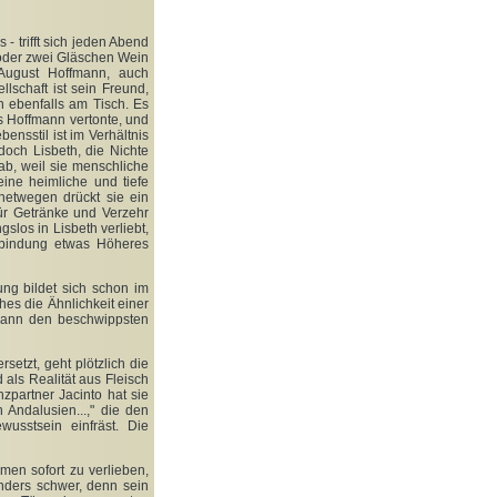
- trifft sich jeden Abend
 oder zwei Gläschen Wein
August Hoffmann, auch
lschaft ist sein Freund,
n ebenfalls am Tisch. Es
s Hoffmann vertonte, und
ensstil ist im Verhältnis
och Lisbeth, die Nichte
 ab, weil sie menschliche
ine heimliche und tiefe
netwegen drückt sie ein
ür Getränke und Verzehr
slos in Lisbeth verliebt,
rbindung etwas Höheres
ng bildet sich schon im
es die Ähnlichkeit einer
fmann den beschwippsten
tzt, geht plötzlich die
 als Realität aus Fleisch
partner Jacinto hat sie
Andalusien...," die den
usstsein einfräst. Die
men sofort zu verlieben,
onders schwer, denn sein