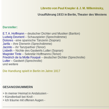
Libretto von Paul Knepler & J. M. Willeminsky,
Uraufführung 1933 in Berlin, Theater des Westens
Darsteller:
E.T. A. Hoffmann
–
deutscher Dichter und Musiker (Bariton)
Ludwig Devrient
– Schauspieler (Sprechstimme)
Dolores
- eine spanische Tänzerin (Sopran)
Jarifa
– ihre Dienerin (Sprechstimme)
Jacinto
– ihr Tanzpartner (Tenor)
Lisbeth
– Nichte des Gastwirts Lutter (Sopran)
Magister Tinte
– Sekretär Hoffmanns (Tenor)
Friedrich de la Motte Fouqué
– deutscher Dichter (Sprechrolle)
Lutter
– Gastwirt (Sprechrolle)
und weitere
Die Handlung spielt in Berlin im Jahre 1817
n
GESANGSNUMMERN
> In meiner Heimat in Andalusien -
> Künstlerball bei Kroll -
> Ich träume mit offenen Augen -