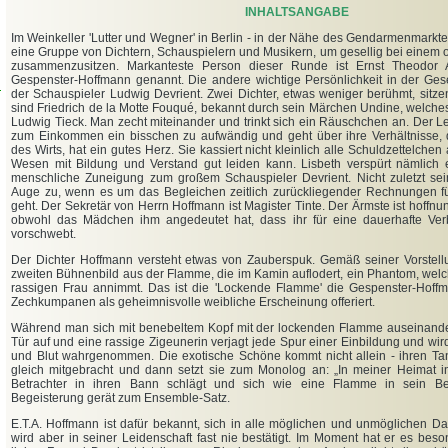
INHALTSANGABE
Im Weinkeller 'Lutter und Wegner' in Berlin - in der Nähe des Gendarmenmarktes 
eine Gruppe von Dichtern, Schauspielern und Musikern, um gesellig bei einem
zusammenzusitzen. Markanteste Person dieser Runde ist Ernst Theodor 
Gespenster-Hoffmann genannt. Die andere wichtige Persönlichkeit in der Gesel
d
der Schauspieler Ludwig Devrient. Zwei Dichter, etwas weniger berühmt, sitze
sind Friedrich de la Motte Fouqué, bekannt durch sein Märchen Undine, welche
Ludwig Tieck. Man zecht miteinander und trinkt sich ein Räuschchen an. Der Leb
zum Einkommen ein bisschen zu aufwändig und geht über ihre Verhältnisse, d
des Wirts, hat ein gutes Herz. Sie kassiert nicht kleinlich alle Schuldzettelchen
Wesen mit Bildung und Verstand gut leiden kann. Lisbeth verspürt nämlich e
menschliche Zuneigung zum großem Schauspieler Devrient. Nicht zuletzt sei
Auge zu, wenn es um das Begleichen zeitlich zurückliegender Rechnungen f
geht. Der Sekretär von Herrn Hoffmann ist Magister Tinte. Der Ärmste ist hoffnung
obwohl das Mädchen ihm angedeutet hat, dass ihr für eine dauerhafte Ve
vorschwebt.
Der Dichter Hoffmann versteht etwas von Zauberspuk. Gemäß seiner Vorstellu
zweiten Bühnenbild aus der Flamme, die im Kamin auflodert, ein Phantom, welch
rassigen Frau annimmt. Das ist die 'Lockende Flamme' die Gespenster-Hof
Zechkumpanen als geheimnisvolle weibliche Erscheinung offeriert.
Während man sich mit benebeltem Kopf mit der lockenden Flamme auseinanderse
Tür auf und eine rassige Zigeunerin verjagt jede Spur einer Einbildung und wird
und Blut wahrgenommen. Die exotische Schöne kommt nicht allein - ihren Tanz
gleich mitgebracht und dann setzt sie zum Monolog an: „In meiner Heimat in 
Betrachter in ihren Bann schlägt und sich wie eine Flamme in sein Bew
Begeisterung gerät zum Ensemble-Satz.
E.T.A. Hoffmann ist dafür bekannt, sich in alle möglichen und unmöglichen Da
wird aber in seiner Leidenschaft fast nie bestätigt. Im Moment hat er es bes