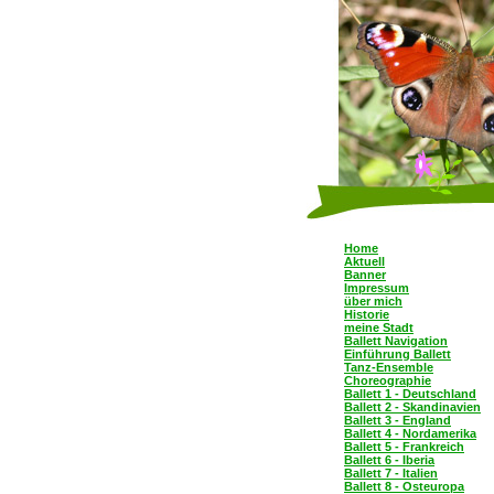
Home
Aktuell
Banner
Impressum
über mich
Historie
meine Stadt
Ballett Navigation
Einführung Ballett
Tanz-Ensemble
Choreographie
Ballett 1 - Deutschland
Ballett 2 - Skandinavien
Ballett 3 - England
Ballett 4 - Nordamerika
Ballett 5 - Frankreich
Ballett 6 - Iberia
Ballett 7 - Italien
Ballett 8 - Osteuropa