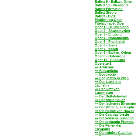
Ballett 9 - Balkan, Orient
Ballett 10 - Russland
Ballett Formation
Ballett Studio
Ballett - DVD
Einführung Oper
Titelalphabet Oper
Oper 1 - Deutschland
Oper 2 - Skandinavien
Oper 3 - England
Oper 4 - Nordamerika
Oper 5 - Frankreich
Oper 6 - Iberia
Oper 7 - Italien
Oper 9 - Balkan, Orient
Oper 8 - Osteuropa
Oper 10 - Russland
Operette 1
=> Adrienne
=> Balkanliebe
=> Boccaccio
=> Cagliostro in Wien
=> Das Land des
Lächelns
=> Der Graf von
Luxemburg
=> Der Bettelstudent
=> Der fidele Bauer
=> Der lachende Eheman
=> Der Vetter aus Dingda
=> Die Blume von Hawaii
=> Die Csardasfürstin
=> Die keusche Susanne
=> Die lockende Flamme
=> Die Perlen der
Cleopatra
=> Die schöne Galathee