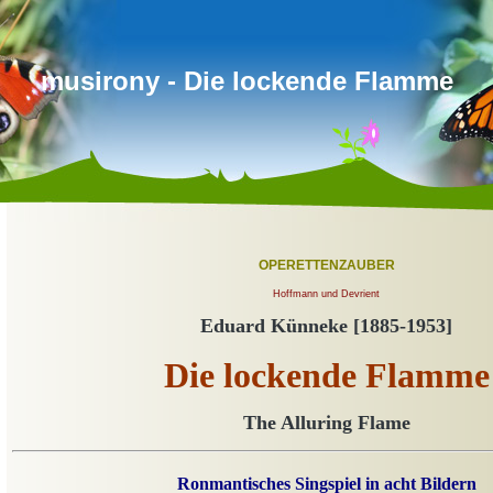
musirony - Die lockende Flamme
OPERETTENZAUBER
Hoffmann und Devrient
Eduard Künneke [1885-1953]
Die lockende Flamme
The Alluring Flame
Ronmantisches Singspiel in acht Bildern