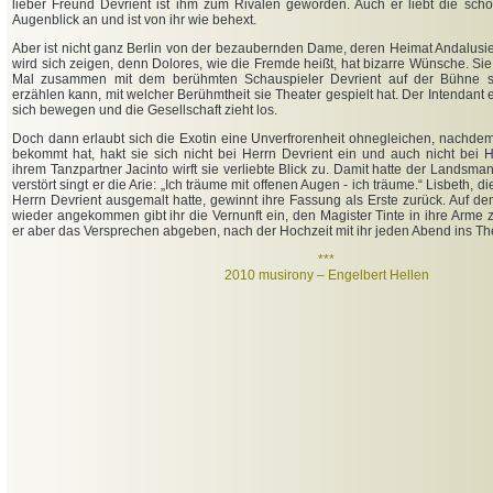
lieber Freund Devrient ist ihm zum Rivalen geworden. Auch er liebt die sch
Augenblick an und ist von ihr wie behext.
Aber ist nicht ganz Berlin von der bezaubernden Dame, deren Heimat Andalusi
wird sich zeigen, denn Dolores, wie die Fremde heißt, hat bizarre Wünsche. Sie
Mal zusammen mit dem berühmten Schauspieler Devrient auf der Bühne st
erzählen kann, mit welcher Berühmtheit sie Theater gespielt hat. Der Intendant 
sich bewegen und die Gesellschaft zieht los.
Doch dann erlaubt sich die Exotin eine Unverfrorenheit ohnegleichen, nachdem 
bekommt hat, hakt sie sich nicht bei Herrn Devrient ein und auch nicht bei 
ihrem Tanzpartner Jacinto wirft sie verliebte Blick zu. Damit hatte der Landsman
verstört singt er die Arie: „Ich träume mit offenen Augen - ich träume.“ Lisbeth, 
Herrn Devrient ausgemalt hatte, gewinnt ihre Fassung als Erste zurück. Auf de
wieder angekommen gibt ihr die Vernunft ein, den Magister Tinte in ihre Arme 
er aber das Versprechen abgeben, nach der Hochzeit mit ihr jeden Abend ins T
***
2010 musirony – Engelbert Hellen