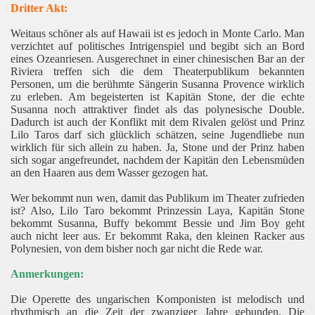
Dritter Akt:
Weitaus schöner als auf Hawaii ist es jedoch in Monte Carlo. Man
verzichtet auf politisches Intrigenspiel und begibt sich an Bord
eines Ozeanriesen.
Ausgerechnet in einer chinesischen Bar an der
Riviera treffen sich die dem Theaterpublikum bekannten
Personen, um die berühmte Sängerin Susanna Provence wirklich
zu erleben. Am begeisterten ist Kapitän Stone, der die echte
Susanna noch attraktiver findet als das polynesische Double.
Dadurch ist auch der Konflikt mit dem Rivalen gelöst und Prinz
Lilo Taros darf sich glücklich schätzen, seine Jugendliebe nun
wirklich für sich allein zu haben. Ja, Stone und der Prinz haben
sich sogar angefreundet, nachdem der Kapitän den Lebensmüden
an den Haaren aus dem Wasser gezogen hat.
Wer bekommt nun wen, damit das Publikum im Theater zufrieden
ist? Also, Lilo Taro bekommt Prinzessin Laya, Kapitän Stone
bekommt Susanna, Buffy bekommt Bessie und Jim Boy geht
auch nicht leer aus. Er bekommt Raka, den kleinen Racker aus
Polynesien, von dem bisher noch gar nicht die Rede war.
Anmerkungen:
Die Operette des ungarischen Komponisten ist melodisch und
rhythmisch an die Zeit der zwanziger Jahre gebunden. Die