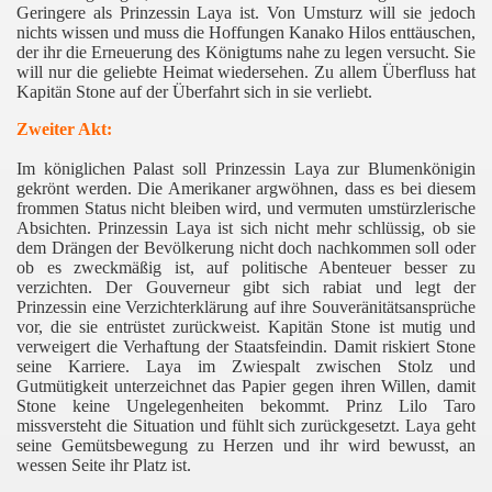
Geringere als Prinzessin Laya ist. Von Umsturz will sie jedoch
nichts wissen und muss die Hoffungen Kanako Hilos enttäuschen,
der ihr die Erneuerung des Königtums nahe zu legen versucht. Sie
will nur die geliebte Heimat wiedersehen. Zu allem Überfluss hat
Kapitän Stone auf der Überfahrt sich in sie verliebt.
Zweiter Akt:
Im königlichen Palast soll Prinzessin Laya zur Blumenkönigin
gekrönt werden. Die Amerikaner argwöhnen, dass es bei diesem
frommen Status nicht bleiben wird, und vermuten umstürzlerische
Absichten. Prinzessin Laya ist sich nicht mehr schlüssig, ob sie
dem Drängen der Bevölkerung nicht doch nachkommen soll oder
ob es zweckmäßig ist, auf politische Abenteuer besser zu
verzichten. Der Gouverneur gibt sich rabiat und legt der
Prinzessin eine Verzichterklärung auf ihre Souveränitätsansprüche
vor, die sie entrüstet zurückweist. Kapitän Stone ist mutig und
verweigert die Verhaftung der Staatsfeindin. Damit riskiert Stone
seine Karriere. Laya im Zwiespalt zwischen Stolz und
Gutmütigkeit unterzeichnet das Papier gegen ihren Willen, damit
Stone keine Ungelegenheiten bekommt. Prinz Lilo Taro
missversteht die Situation und fühlt sich zurückgesetzt. Laya geht
seine Gemütsbewegung zu Herzen und ihr wird bewusst, an
wessen Seite ihr Platz ist.