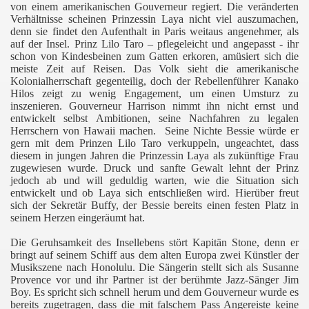
von einem amerikanischen Gouverneur regiert. Die veränderten
Verhältnisse scheinen Prinzessin Laya nicht viel auszumachen,
denn sie findet den Aufenthalt in Paris weitaus angenehmer, als
auf der Insel. Prinz Lilo Taro – pflegeleicht und angepasst - ihr
schon von Kindesbeinen zum Gatten erkoren, amüsiert sich die
meiste Zeit auf Reisen. Das Volk sieht die amerikanische
Kolonialherrschaft gegenteilig, doch der Rebellenführer Kanako
Hilos zeigt zu wenig Engagement, um einen Umsturz zu
inszenieren. Gouverneur Harrison nimmt ihn nicht ernst und
entwickelt selbst Ambitionen, seine Nachfahren zu legalen
Herrschern von Hawaii machen.
Seine Nichte Bessie würde er
gern mit dem Prinzen Lilo Taro verkuppeln, ungeachtet, dass
diesem in jungen Jahren die Prinzessin Laya als zukünftige Frau
zugewiesen wurde. Druck und sanfte Gewalt lehnt der Prinz
jedoch ab und will geduldig warten, wie die Situation sich
entwickelt und ob Laya sich entschließen wird. Hierüber freut
sich der Sekretär Buffy, der Bessie bereits einen festen Platz in
seinem Herzen eingeräumt hat.
Die Geruhsamkeit des Insellebens stört Kapitän Stone, denn er
bringt auf seinem Schiff aus dem alten Europa zwei Künstler der
Musikszene nach Honolulu. Die Sängerin stellt sich als Susanne
Provence vor und ihr Partner ist der berühmte Jazz-Sänger Jim
Boy. Es spricht sich schnell herum und dem Gouverneur wurde es
bereits zugetragen, dass die mit falschem Pass Angereiste keine