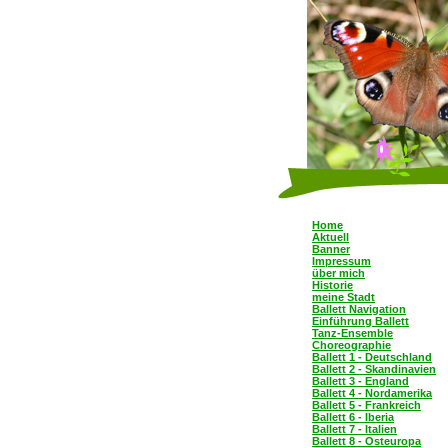
Home
Aktuell
Banner
Impressum
über mich
Historie
meine Stadt
Ballett Navigation
Einführung Ballett
Tanz-Ensemble
Choreographie
Ballett 1 - Deutschland
Ballett 2 - Skandinavien
Ballett 3 - England
Ballett 4 - Nordamerika
Ballett 5 - Frankreich
Ballett 6 - Iberia
Ballett 7 - Italien
Ballett 8 - Osteuropa