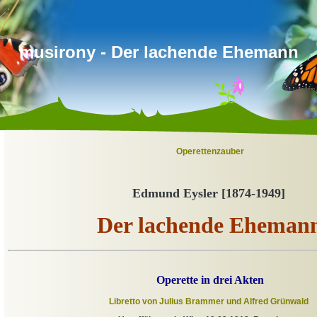
musirony - Der lachende Ehemann
Operettenzauber
Edmund Eysler [1874-1949]
Der lachende Eheman
Operette in drei Akten
Libretto von Julius Brammer und Alfred Grünwald