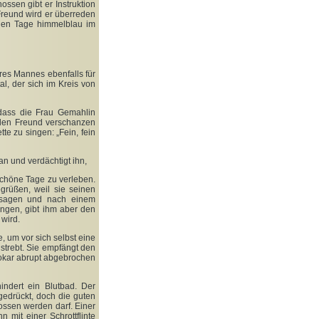
ssen gibt er Instruktion
reund wird er überreden
den Tage himmelblau im
hres Mannes ebenfalls für
tal, der sich im Kreis von
 dass die Frau Gemahlin
eiden Freund verschanzen
te zu singen: „Fein, fein
 an und verdächtigt ihn,
 schöne Tage zu verleben.
egrüßen, weil sie seinen
' sagen und nach einem
ungen, gibt ihm aber den
 wird.
, um vor sich selbst eine
nstrebt. Sie empfängt den
okar abrupt abgebrochen
hindert ein Blutbad. Der
edrückt, doch die guten
ossen werden darf. Einer
mit einer Schrottflinte