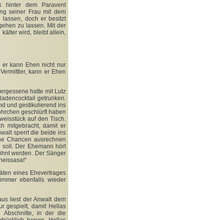
k hinter dem Paravent
ung seiner Frau mit dem
 lassen, doch er besitzt
gehen zu lassen. Mit der
lter wird, bleibt allein,
n er kann Ehen nicht nur
 Vermittler, kann er Ehen
ergessene hatte mit Lutz
adencocktail getrunken.
nd und gestikulierend ins
öhrchen geschlürft haben
weisstück auf den Tisch.
ch mitgebracht, damit er
walt sperrt die beide ins
eine Chancen ausrechnen
n soll. Der Ehemann hört
söhnt werden. Der Sänger
heissasa!“
äten eines Ehevertrages
immer ebenfalls wieder
us liest der Anwalt dem
 gespielt, damit Hellas
Abschnitte, in der die