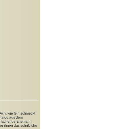
(Ach, wie fein schmeckt
 Dialog aus dem
er lachende Ehemann'
r ihnen das schriftliche