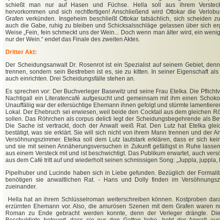
schießt man nur auf Hasen und Füchse. Hella soll aus ihrem Verstec
hervorkommen und sich rechtfertigen! Anschließend wird Ottokar die Verlob
Grafen verkünden. Insgeheim beschließt Ottokar tatsächlich, sich scheiden zu
auch die Gabe, ruhig zu bleiben und Schicksalsschläge gelassen über sich er
Weise „Fein, fein schmeckt uns der Wein... Doch wenn man älter wird, ein wenig kä
nur der Wein.“ endet das Finale des zweiten Aktes.
Dritter Akt:
Der Scheidungsanwalt Dr. Rosenrot ist ein Spezialist auf seinem Gebiet, den
trennen, sondern sein Bestreben ist es, sie zu kitten. In seiner Eigenschaft als
auch einrichten. Drei Scheidungsfälle stehen an.
Es sprechen vor: Der Buchverleger Basewitz und seine Frau Etelka. Die Pflichtv
Nachtigall ein Literatencafé aufgesucht und gemeinsam mit ihm einen Schokol
Unauffäliig war der eifersüchtige Ehemann ihnen gefolgt und stürmte lamentiere
Lokal. Der Ehebruch sei erwiesen, weil beide den Cocktail aus dem gleichen R
sollen. Das Röhrchen als corpus delicti legt der Scheidungsbegehrende als Be
Die Sache ist vertrackt, doch der Anwalt weiß Rat. Den Lutz hat Etelka glei
bestätigt, was sie erklärt. Sie will sich nicht von ihrem Mann trennen und der An
Versöhnungszimmer. Etelka soll dem Lutz lautstark erklären, dass er sich k
und sie mit seinen Annäherungsversuchen in Zukunft gefälligst in Ruhe lasse
aus einem Versteck mit und ist beschwichtigt. Das Publikum erwartet, auch ver
aus dem Café tritt auf und wiederholt seinen schmissigen Song: „Juppla, juppla, 
Pipelhuber und Lucinde haben sich in Liebe gefunden. Bezüglich der Formalit
benötigen sie anwaltlichen Rat. - Hans und Dolly finden im Versöhnungsz
zueinander.
Hella hat an ihrem Schlüsselroman weiterschreiben können. Kostproben dara
erzürnten Ehemann vor. Also, die amurösen Szenen mit dem Grafen waren nur
Roman zu Ende gebracht werden konnte, denn der Verleger drängte. Die 