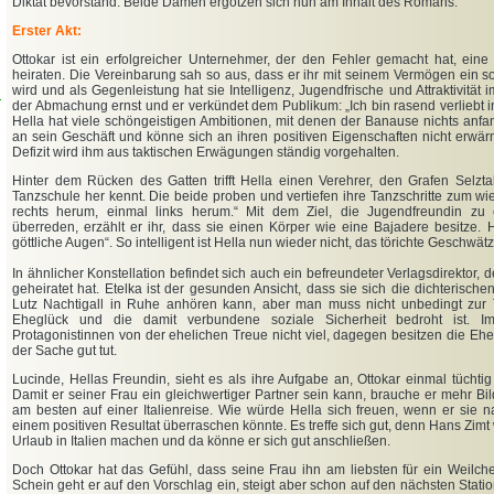
Diktat bevorstand. Beide Damen ergötzen sich nun am Inhalt des Romans.
Erster Akt:
Ottokar ist ein erfolgreicher Unternehmer, der den Fehler gemacht hat, ein
heiraten. Die Vereinbarung sah so aus, dass er ihr mit seinem Vermögen ein s
wird und als Gegenleistung hat sie Intelligenz, Jugendfrische und Attraktivität i
d
der Abmachung ernst und er verkündet dem Publikum: „Ich bin rasend verliebt i
Hella hat viele schöngeistigen Ambitionen, mit denen der Banause nichts anf
an sein Geschäft und könne sich an ihren positiven Eigenschaften nicht erwär
Defizit wird ihm aus taktischen Erwägungen ständig vorgehalten.
Hinter dem Rücken des Gatten trifft Hella einen Verehrer, den Grafen Selzta
Tanzschule her kennt. Die beide proben und vertiefen ihre Tanzschritte zum wi
rechts herum, einmal links herum.“ Mit dem Ziel, die Jugendfreundin zu
überreden, erzählt er ihr, dass sie einen Körper wie eine Bajadere besitze.
göttliche Augen“. So intelligent ist Hella nun wieder nicht, das törichte Geschwät
In ähnlicher Konstellation befindet sich auch ein befreundeter Verlagsdirektor, 
geheiratet hat. Etelka ist der gesunden Ansicht, dass sie sich die dichterisch
Lutz Nachtigall in Ruhe anhören kann, aber man muss nicht unbedingt zur 
Eheglück und die damit verbundene soziale Sicherheit bedroht ist. Im
Protagonistinnen von der ehelichen Treue nicht viel, dagegen besitzen die E
der Sache gut tut.
Lucinde, Hellas Freundin, sieht es als ihre Aufgabe an, Ottokar einmal tüchti
Damit er seiner Frau ein gleichwertiger Partner sein kann, brauche er mehr Bi
am besten auf einer Italienreise. Wie würde Hella sich freuen, wenn er sie 
einem positiven Resultat überraschen könnte. Es treffe sich gut, denn Hans Zimt w
Urlaub in Italien machen und da könne er sich gut anschließen.
Doch Ottokar hat das Gefühl, dass seine Frau ihn am liebsten für ein Weilch
Schein geht er auf den Vorschlag ein, steigt aber schon auf den nächsten Stati