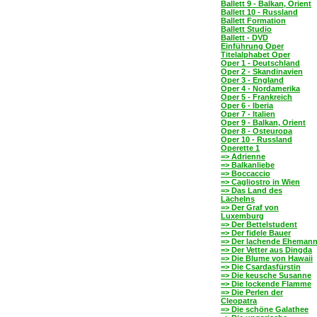
Ballett 9 - Balkan, Orient
Ballett 10 - Russland
Ballett Formation
Ballett Studio
Ballett - DVD
Einführung Oper
Titelalphabet Oper
Oper 1 - Deutschland
Oper 2 - Skandinavien
Oper 3 - England
Oper 4 - Nordamerika
Oper 5 - Frankreich
Oper 6 - Iberia
Oper 7 - Italien
Oper 9 - Balkan, Orient
Oper 8 - Osteuropa
Oper 10 - Russland
Operette 1
=> Adrienne
=> Balkanliebe
=> Boccaccio
=> Cagliostro in Wien
=> Das Land des
Lächelns
=> Der Graf von
Luxemburg
=> Der Bettelstudent
=> Der fidele Bauer
=> Der lachende Eheman
=> Der Vetter aus Dingda
=> Die Blume von Hawaii
=> Die Csardasfürstin
=> Die keusche Susanne
=> Die lockende Flamme
=> Die Perlen der
Cleopatra
=> Die schöne Galathee