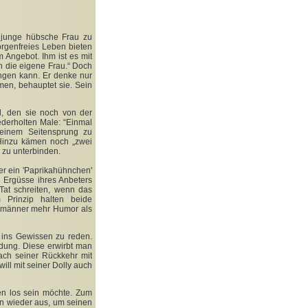
e junge hübsche Frau zu
orgenfreies Leben bieten
m Angebot. Ihm ist es mit
n die eigene Frau.“ Doch
angen kann. Er denke nur
men, behauptet sie. Sein
l, den sie noch von der
ederholten Male: “Einmal
 einem Seitensprung zu
 Hinzu kämen noch „zwei
z zu unterbinden.
der ein 'Paprikahühnchen'
en Ergüsse ihres Anbeters
Tat schreiten, wenn das
 Prinzip halten beide
hemänner mehr Humor als
g ins Gewissen zu reden.
ldung. Diese erwirbt man
nach seiner Rückkehr mit
ill mit seiner Dolly auch
en los sein möchte. Zum
on wieder aus, um seinen