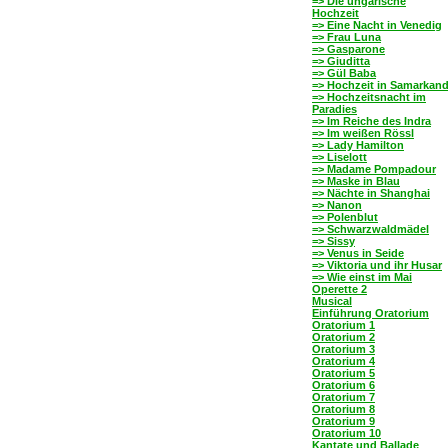
=> Die ungarische
Hochzeit
=> Eine Nacht in Venedig
=> Frau Luna
=> Gasparone
=> Giuditta
=> Gül Baba
=> Hochzeit in Samarkan
=> Hochzeitsnacht im
Paradies
=> Im Reiche des Indra
=> Im weißen Rössl
=> Lady Hamilton
=> Liselott
=> Madame Pompadour
=> Maske in Blau
=> Nächte in Shanghai
=> Nanon
=> Polenblut
=> Schwarzwaldmädel
=> Sissy
=> Venus in Seide
=> Viktoria und ihr Husar
=> Wie einst im Mai
Operette 2
Musical
Einführung Oratorium
Oratorium 1
Oratorium 2
Oratorium 3
Oratorium 4
Oratorium 5
Oratorium 6
Oratorium 7
Oratorium 8
Oratorium 9
Oratorium 10
Kantate und Ballade