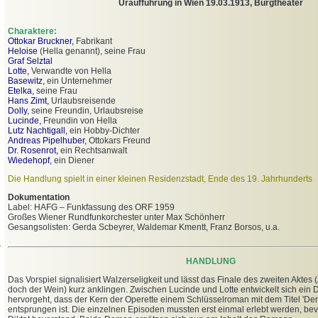
Uraufführung in Wien 19.03.1913, Burgtheater
Charaktere:
Ottokar Bruckner,
Fabrikant
Heloise
(Hella genannt), seine Frau
Graf Selztal
Lotte,
Verwandte von Hella
Basewitz,
ein Unternehmer
Etelka,
seine Frau
Hans Zimt,
Urlaubsreisende
Dolly,
seine Freundin, Urlaubsreise
Lucinde,
Freundin von Hella
Lutz Nachtigall,
ein Hobby-Dichter
Andreas Pipelhuber,
Ottokars Freund
Dr. Rosenrot,
ein Rechtsanwalt
Wiedehopf,
ein Diener
Die Handlung spielt in einer kleinen Residenzstadt, Ende des 19. Jahrhunderts
Dokumentation
Label: HAFG – Funkfassung des ORF 1959
Großes Wiener Rundfunkorchester unter Max Schönherr
Gesangsolisten: Gerda Scbeyrer, Waldemar Kmentt, Franz Borsos, u.a.
n
HANDLUNG
Das Vorspiel signalisiert Walzerseligkeit und lässt das Finale des zweiten Aktes 
doch der Wein) kurz anklingen. Zwischen Lucinde und Lotte entwickelt sich ein
hervorgeht, dass der Kern der Operette einem Schlüsselroman mit dem Titel 'D
entsprungen ist. Die einzelnen Episoden mussten erst einmal erlebt werden, bevo