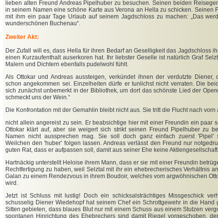
lieben alten Freund Andreas Pipelhuber zu besuchen. Seinen beiden Reisegeno
in seinem Namen eine schöne Karte aus Verona an Hella zu schicken. Seinen F
mit ihm ein paar Tage Urlaub auf seinem Jagdschloss zu machen: „Das wer
wunderschönen Buchenau“.
Zweiter Akt:
Der Zufall will es, dass Hella für ihren Bedarf an Geselligkeit das Jagdschloss i
einen Kurzaufenthalt auserkoren hat. Ihr liebster Geselle ist natürlich Graf Selz
Malern und Dichtern ebenfalls pudelwohl fühlt.
Als Ottokar und Andreas aussteigen, verkündet ihnen der verdutzte Diener,
schon angekommen sei. Einzelheiten dürfe er tunlichst nicht verraten. Die b
sich zunächst unbemerkt in der Bibliothek, um dort das schönste Lied der Operet
schmeckt uns der Wein.“
Die Konfrontation mit der Gemahlin bleibt nicht aus. Sie tritt die Flucht nach vorn
nicht allein angereist zu sein. Er beabsichtige hier mit einer Freundin ein paar
Ottokar klärt auf, aber sie weigert sich strikt seinen Freund Pipelhuber zu b
Namen nicht aussprechen mag. Sie soll doch ganz einfach zuerst 'Pipel
Weilchen den 'huber' folgen lassen. Andreas verlässt den Freund nur notgedr
guten Rat, dass er aufpassen soll, damit aus seiner Ehe keine Aktiengesellschaft
Hartnäckig unterstellt Heloise ihrem Mann, dass er sie mit einer Freundin betrüge
Rechtfertigung zu haben, weil Selztal mit ihr ein ehebrecherisches Verhältnis a
Galan zu einem Rendezvous in ihrem Boudoir, welches vom argwöhnischen Ott
wird.
Jetzt ist Schluss mit lustig! Doch ein schicksalsträchtiges Missgeschick ver
schusselig Diener Wiedehopf hat seinem Chef ein Schrottgewehr in die Hand g
Sitten gebieten, dass blaues Blut nur mit einem Schuss aus einem Stutzen verg
spontanen Hinrichtung des Ehebrechers sind damit Riegel vorgeschoben, denn 