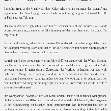
Immerhin freut es die Musikwelt, dass Kalevi Aho sich instrumental des ersten Aktes
angenommen hat. Sein Engagement wird sehr gelobt und gelang im Kalevala-Jahr 1988
in Turku zur Aufführung.
Der zweite Akt, der eigentlich nur aus Divertissements besteht, die
meistens
als Rondo
gekennzeichnet sind, dient eher als Einstimmung auf das, was theoretisch im dritten Teil
folgen sollte.
Ist die Fertigstellung seines letzten großen Werks deshalb unvollendet geblieben, weil
der Schöpfer vorzeitig starb oder haben ihn die Reibereien mit seinem Choreographen
George Gé so genervt, dass er die Lust verlor?
Antrieb, ein Ballett vorzulegen, war im Jahre 1957 ein Wettbewerb der Wihuri-Stiftung,
den Uuno Klami gewann, obwohl er zunächst nur den Klavierauszug des ersten Aktes
vorlegen konnte. Er geriet dann in Zugzwang, das Werk zu vollenden, war aber wohl
nicht durch Mangel an Inspiration, sondern durch Zeitdruck und Unerquicklichkeiten
mit seinem Ballettmeister daran gehindert worden. Merkwürdig ist es schon, dass von
einer namhaften Stiftung für ein ungelegtes Ei der erste Preis verliehen wurde. Fehlte es
etwa an Bewerbungen?
Die Komposition, soweit sie sich auf Klami bezieht, ist an wohltönenden Klangfarben,
die hauptsächlich den Bläsern zu zuzuordnen sind, einfallsreich bedacht, aber insgesamt
ist der Klavierauszug ein bisschen dünn instrumentiert. Der Tonschöpfer hält sich an
traditionelle klassizistische und spätromantische Harmonien und geht der A-Tonalität