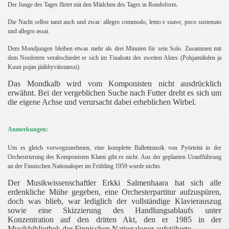
Der Junge des Tages flirtet mit den Mädchen des Tages in Rondoform.
Die Nacht selbst tanzt auch und zwar: allegro commodo, lento e suave, poco sustenuto
und allegro assai.
Dem Mondjungen bleiben etwas mehr als drei Minuten für sein Solo. Zusammen mit
dem Nordstern verabschiedet er sich im Finalsatz des zweiten Aktes (Pohjantähden ja
Kuun pojan jäähhyväistanssi).
Das Mondkalb wird vom Komponisten nicht ausdrücklich
erwähnt. Bei der vergeblichen Suche nach Futter dreht es sich um
die eigene Achse und verursacht dabei erheblichen Wirbel.
Anmerkungen:
Um es gleich vorwegzunehmen, eine komplette Ballettmusik von Pyörteitä in der
Orchestrierung des Komponisten Klami gibt es nicht. Aus der geplanten Uraufführung
an der Finnischen Nationaloper im Frühling 1959 wurde nichts.
Der Musikwissenschaftler Erkki Salmenhaara hat sich alle
erdenkliche Mühe gegeben, eine Orchesterpartitur aufzuspüren,
doch was blieb, war lediglich der vollständige Klavierauszug
sowie eine Skizzierung des Handlungsablaufs unter
Konzentration auf den dritten Akt, den er 1985 in der
Musikbibliothek der Finnischen Nationaloper aufstöberte.