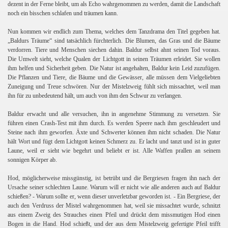
dezent in der Ferne bleibt, um als Echo wahrgenommen zu werden, damit die Landschaft
noch ein bisschen schlafen und träumen kann.
Nun kommen wir endlich zum Thema, welches dem Tanzdrama den Titel gegeben hat.
„Baldurs Träume“ sind tatsächlich fürchterlich. Die Blumen, das Gras und die Bäume
verdorren. Tiere und Menschen siechen dahin. Baldur selbst ahnt seinen Tod voraus.
Die Umwelt sieht, welche Qualen der Lichtgott in seinen Träumen erleidet. Sie wollen
ihm helfen und Sicherheit geben. Die Natur ist angehalten, Baldur kein Leid zuzufügen.
Die Pflanzen und Tiere, die Bäume und die Gewässer, alle müssen dem Vielgeliebten
Zuneigung und Treue schwören. Nur der Mistelzweig fühlt sich missachtet, weil man
ihn für zu unbedeutend hält, um auch von ihm den Schwur zu verlangen.
Baldur erwacht und alle versuchen, ihn in angenehme Stimmung zu versetzen. Sie
führen einen Crash-Test mit ihm durch. Es werden Speere nach ihm geschleudert und
Steine nach ihm geworfen. Äxte und Schwerter können ihm nicht schaden. Die Natur
hält Wort und fügt dem Lichtgott keinen Schmerz zu. Er lacht und tanzt und ist in guter
Laune, weil er sieht wie begehrt und beliebt er ist. Alle Waffen prallen an seinem
sonnigen Körper ab.
Hod, möglicherweise missgünstig, ist betrübt und die Bergriesen fragen ihn nach der
Ursache seiner schlechten Laune. Warum will er nicht wie alle anderen auch auf Baldur
schießen? - Warum sollte er, wenn dieser unverletzbar geworden ist. - Ein Bergriese, der
auch den Verdruss der Mistel wahrgenommen hat, weil sie missachtet wurde, schnitzt
aus einem Zweig des Strauches einen Pfeil und drückt dem missmutigen Hod einen
Bogen in die Hand. Hod schießt, und der aus dem Mistelzweig gefertigte Pfeil trifft