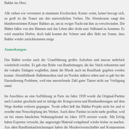
Baldur ins Herz.
Alle stehen wie versteinert in stummem Erschrecken. Keiner weint, keiner bewegt sich,
zu groß ist die Trauer um den unersetzlichen Verlust. Die Abendsonne saugt den
blutüberströmten Körper Baldurs an, um in ewiger Nacht mit ihm zu verschwinden. Die
Blätter fallen von den Bäumen und das Leben aller droht zum Stillstand zu kommen. Es
wird zunächst Herbst, doch bald kommt der Schnee und alles fleht zur Sonne, dass
Baldur wieder zurückkommen möge.
Anmerkungen:
Das Ballett weckte nach der Uraufführung großes Aufsehen und musste mehrfach
wiederholt werden. Es gab eine Reihe von Bearbeitungen, die das Stück reduzierten und
die vokalen Einlagen wegließen, damit die Musik auch im Rundfunk gegeben werden
konnte. Abendfüllende Ballettmusiken sind im Norden äußerst selten und es gab bei der
Einstudierung Probleme, weil eine ausreichende Zahl guter Tänzer nicht zur Verfügung
stand.
Im Anschluss an eine Aufführung in Paris im Jahre 1939 wurde die Original-Partitur
nach London geschickt und ist infolge der Kriegswirren und Bombardierungen auf dem
Wege dorthin verloren gegangen. Tweitt selbst ließ das Baldur-Projekt nicht los und er
erstellte eine Neuschöpfung des Werkes. Auch diese Partitur ist nicht mehr greifbar, weil
sie bei einem häuslichen Wohnungsbrand im Jahre 1970 zerstört wurde. Mit Erfolg
haben Experten versucht, das angesengte Material weitgehend wieder lesbar zu machen.
Aus alten Rundfunkaufzeichnungen haben die Musikwissenschaftler und Komponisten