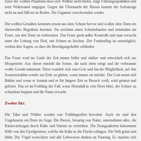
Einer der weißen Phantome lässt sich Willkür nicht bieten, zeigt Führungsqualitäten und
setzt Widerstand entgegen. Gegen die Übermacht der Riesen kommt der Aufsässige
nicht an und fällt tot zu Boden. Die Giganten verschwinden wieder.
Die weißen Gestalten kommen erneut aus dem Schnee hervor und wollen dem Toten ein
ehrenvolles Begräbnis bereiten. Sie errichten einen Scheiterhaufen und entzünden ein
Feuer, um den Toten zu verbrennen. Das Feuer gerät außer Kontrolle und man versucht
unter der Leitung von Hod, mit Schnee zu löschen. Der Funkenflug ist unerträglich,
verletzt ihre Augen, so dass die Beerdigungshelfer erblinden.
Das Feuer wird im Laufe der Zeit immer heller und stärker und entwickelt sich zur
Morgenröte. Aus dieser entsteht die Sonne, die nach oben steigt und die verbrannte
weiße Gestalt mitnimmt. Diese wandelt sich zum Gott und hat die Möglichkeit, auf den
Sonnenstrahlen wieder zur Erde zu gleiten, wann immer sie möchte. Der Gott nennt sich
Baldur und wenn er kommt und er für längere Zeit zu Besuch weilt, wird getanzt und
gefeiert. Das ist im Frühling der Fall, wenn Heimdall in sein Horn bläst, der Schnee zu
schmelzen beginnt und die Natur erwacht.
Zweiter Akt:
Die Täler und Wälder werden von Frühlingselfen bewohnt. Auch sie sind den
Ungeheuern ein Dorn im Auge. Die Riesen, bösartig von Natur, unternehmen alles, die
Kleinwüchsigen durch Kälte und Stürme zu vertreiben. Die Drangsalierten bekommen
Hilfe von den Fjordgeistern, welche die Kälte in die Flucht schlagen. Die Welt grünt und
blüht. Die Vögel zwitschern und alle Lebewesen denken an Paarung. Es machen sich