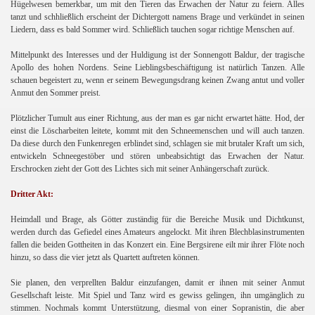
Hügelwesen bemerkbar, um mit den Tieren das Erwachen der Natur zu feiern. Alles
tanzt und schhließlich erscheint der Dichtergott namens Brage und verkündet in seinen
Liedern, dass es bald Sommer wird. Schließlich tauchen sogar richtige Menschen auf.
Mittelpunkt des Interesses und der Huldigung ist der Sonnengott Baldur, der tragische
Apollo des hohen Nordens. Seine Lieblingsbeschäftigung ist natürlich Tanzen. Alle
schauen begeistert zu, wenn er seinem Bewegungsdrang keinen Zwang antut und voller
Anmut den Sommer preist.
Plötzlicher Tumult aus einer Richtung, aus der man es gar nicht erwartet hätte. Hod, der
einst die Löscharbeiten leitete, kommt mit den Schneemenschen und will auch tanzen.
Da diese durch den Funkenregen erblindet sind, schlagen sie mit brutaler Kraft um sich,
entwickeln Schneegestöber und stören unbeabsichtigt das Erwachen der Natur.
Erschrocken zieht der Gott des Lichtes sich mit seiner Anhängerschaft zurück.
Dritter Akt:
Heimdall und Brage, als Götter zuständig für die Bereiche Musik und Dichtkunst,
werden durch das Gefiedel eines Amateurs angelockt. Mit ihren Blechblasinstrumenten
fallen die beiden Gottheiten in das Konzert ein. Eine Bergsirene eilt mir ihrer Flöte noch
hinzu, so dass die vier jetzt als Quartett auftreten können.
Sie planen, den verprellten Baldur einzufangen, damit er ihnen mit seiner Anmut
Gesellschaft leiste. Mit Spiel und Tanz wird es gewiss gelingen, ihn umgänglich zu
stimmen. Nochmals kommt Unterstützung, diesmal von einer Sopranistin, die aber