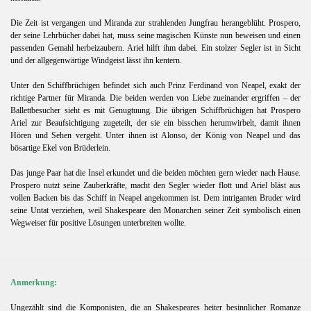
Die Zeit ist vergangen und Miranda zur strahlenden Jungfrau herangeblüht. Prospero,
der seine Lehrbücher dabei hat, muss seine magischen Künste nun beweisen und einen
passenden Gemahl herbeizaubern. Ariel hilft ihm dabei. Ein stolzer Segler ist in Sicht
und der allgegenwärtige Windgeist lässt ihn kentern.
Unter den Schiffbrüchigen befindet sich auch Prinz Ferdinand von Neapel, exakt der
richtige Partner für Miranda. Die beiden werden von Liebe zueinander ergriffen – der
Ballettbesucher sieht es mit Genugtuung. Die übrigen Schiffbrüchigen hat Prospero
Ariel zur Beaufsichtigung zugeteilt, der sie ein bisschen herumwirbelt, damit ihnen
Hören und Sehen vergeht. Unter ihnen ist Alonso, der König von Neapel und das
bösartige Ekel von Brüderlein.
Das junge Paar hat die Insel erkundet und die beiden möchten gern wieder nach Hause.
Prospero nutzt seine Zauberkräfte, macht den Segler wieder flott und Ariel bläst aus
vollen Backen bis das Schiff in Neapel angekommen ist. Dem intriganten Bruder wird
seine Untat verziehen, weil Shakespeare den Monarchen seiner Zeit symbolisch einen
Wegweiser für positive Lösungen unterbreiten wollte.
Anmerkung:
Ungezählt sind die Komponisten, die an Shakespeares heiter besinnlicher Romanze