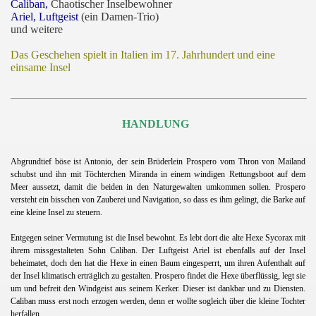
Caliban,
Chaotischer Inselbewohner
Ariel, Luftgeist
(ein Damen-Trio)
und weitere
Das Geschehen spielt in Italien im 17. Jahrhundert und eine
einsame Insel
HANDLUNG
Abgrundtief böse ist Antonio, der sein Brüderlein Prospero vom Thron von Mailand
schubst und ihn mit Töchterchen Miranda in einem windigen Rettungsboot auf dem
Meer aussetzt, damit die beiden in den Naturgewalten umkommen sollen. Prospero
versteht ein bisschen von Zauberei und Navigation, so dass es ihm gelingt, die Barke auf
eine kleine Insel zu steuern.
Entgegen seiner Vermutung ist die Insel bewohnt. Es lebt dort die alte Hexe Sycorax mit
ihrem missgestalteten Sohn Caliban. Der Luftgeist Ariel ist ebenfalls auf der Insel
beheimatet, doch den hat die Hexe in einen Baum eingesperrt, um ihren Aufenthalt auf
der Insel klimatisch erträglich zu gestalten. Prospero findet die Hexe überflüssig, legt sie
um und befreit den Windgeist aus seinem Kerker. Dieser ist dankbar und zu Diensten.
Caliban muss erst noch erzogen werden, denn er wollte sogleich über die kleine Tochter
herfallen.