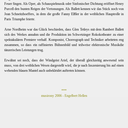
Feuer fingen. Als Oper, als Schauspielmusik oder Sinfonischer Dichtung eröffnet Henry
Purcell den bunten Reigen der Vertonungen. Als Ballett kennen wir das Stück noch von
Jean Schneitzhoeffers, in dem die große Fanny Elßler in der weiblichen Hauptrolle in
Paris Triumphe feierte.
Arne Nordheim war das Glück beschieden, dass Glen Tetleys mit dem Rambert Ballett
sich des Werkes annahm und die Produktion im Schwetzinger Rokokotheater zu einer
spektakulären Premiere verhalf. Komponist, Choreograph und Techniker arbeiteten eng
zusammen, so dass ein raffiniertes Bühnenbild und teilweise elektronische Musikdie
tänzerischen Leistungen trug.
Erwähnt sei noch, dass der Windgeist Ariel, der überall gleichzeitig anwesend sein
muss, von drei weiblichen Wesen dargestellt wird, die je nach Inszenierung bis auf einen
wehenden blauen Mantel auch unbekleidet auftreten können.
***
musirony 2006 - Engelbert Hellen