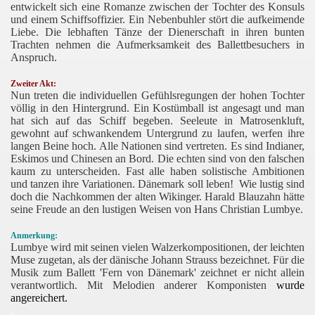
entwickelt sich eine Romanze zwischen der Tochter des Konsuls
und einem Schiffsoffizier. Ein Nebenbuhler stört die aufkeimende
Liebe. Die lebhaften Tänze der Dienerschaft in ihren bunten
Trachten nehmen die Aufmerksamkeit des Ballettbesuchers in
Anspruch.
Zweiter Akt:
Nun treten die individuellen Gefühlsregungen der hohen Tochter
völlig in den Hintergrund. Ein Kostümball ist angesagt und man
hat sich auf das Schiff begeben. Seeleute in Matrosenkluft,
gewohnt auf schwankendem Untergrund zu laufen, werfen ihre
langen Beine hoch. Alle Nationen sind vertreten. Es sind Indianer,
Eskimos und Chinesen an Bord. Die echten sind von den falschen
kaum zu unterscheiden. Fast alle haben solistische Ambitionen
und tanzen ihre Variationen. Dänemark soll leben!
Wie lustig sind
doch die Nachkommen der alten Wikinger. Harald Blauzahn hätte
seine Freude an den lustigen Weisen von Hans Christian Lumbye.
Anmerkung:
Lumbye wird mit seinen vielen Walzerkompositionen, der leichten
Muse zugetan, als der dänische Johann Strauss bezeichnet. Für die
Musik zum Ballett 'Fern von Dänemark' zeichnet er nicht allein
verantwortlich. Mit Melodien anderer Komponisten
wurde
angereichert.
.