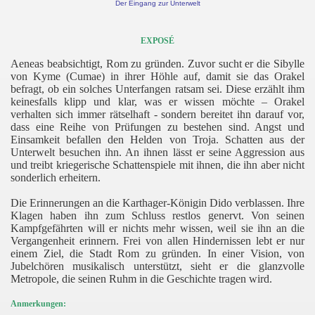
Der Eingang zur Unterwelt
EXPOSÉ
Aeneas beabsichtigt, Rom zu gründen. Zuvor sucht er die Sibylle
von Kyme (Cumae) in ihrer Höhle auf, damit sie das Orakel
befragt, ob ein solches Unterfangen ratsam sei. Diese erzählt ihm
keinesfalls klipp und klar, was er wissen möchte – Orakel
verhalten sich immer rätselhaft - sondern bereitet ihn darauf vor,
dass eine Reihe von Prüfungen zu bestehen sind. Angst und
Einsamkeit befallen den Helden von Troja. Schatten aus der
Unterwelt besuchen ihn. An ihnen lässt er seine Aggression aus
und treibt kriegerische Schattenspiele mit ihnen, die ihn aber nicht
sonderlich erheitern.
Die Erinnerungen an die Karthager-Königin Dido verblassen. Ihre
Klagen haben ihn zum Schluss restlos genervt. Von seinen
Kampfgefährten will er nichts mehr wissen, weil sie ihn an die
Vergangenheit erinnern. Frei von allen Hindernissen lebt er nur
einem Ziel, die Stadt Rom zu gründen. In einer Vision, von
Jubelchören musikalisch unterstützt, sieht er die glanzvolle
Metropole, die seinen Ruhm in die Geschichte tragen wird.
Anmerkungen: