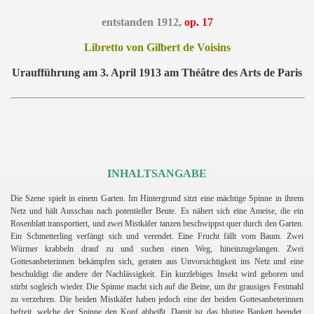
entstanden 1912,
op. 17
Libretto von Gilbert de Voisins
Uraufführung am 3. April 1913 am Théâtre des Arts de Paris
INHALTSANGABE
Die Szene spielt in einem Garten. Im Hintergrund sitzt eine mächtige Spinne in ihrem
Netz und hält Ausschau nach potentieller Beute. Es nähert sich eine Ameise, die ein
Rosenblatt transportiert, und zwei Mistkäfer tanzen beschwippst quer durch den Garten.
Ein Schmetterling verfängt sich und verendet. Eine Frucht fällt vom Baum. Zwei
Würmer krabbeln drauf zu und suchen einen Weg, hineinzugelangen. Zwei
Gottesanbeterinnen bekämpfen sich, geraten aus Unvorsichtigkeit ins Netz und eine
beschuldigt die andere der Nachlässigkeit. Ein kurzlebiges Insekt wird geboren und
stirbt sogleich wieder. Die Spinne macht sich auf die Beine, um ihr grausiges Festmahl
zu verzehren. Die beiden Mistkäfer haben jedoch eine der beiden Gottesanbeterinnen
befreit, welche der Spinne den Kopf abbeißt. Damit ist das blutige Bankett beendet.