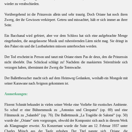
wieder zu verabschieden.
bastian
Vorübergehend ist die Prinzessin allein und sehr traurig. Doch Oriane hat noch ihren
Zwerg, der ihr Gewissen verkörpert. Getreu und missachtet, hält er sich immer an ihrer
t
Seite.
Ein Bacchanal wird gefeiert, aber vor dem Schloss hat sich eine aufgebrachte Menge
eingefunden, die ausgelassene Musik und ruhestörenden Lärm nicht mag. Sie dringt in
den Palast ein und die Lustbarkeiten müssen unterbrochen werden.
Der Tod erscheint in Person und tanzt mit Oriane einen Pas de deux, den die Prinzessin
nicht überlebt. Das Schicksal schlägt zu! Nachdem die maskierten Störenfriede sich
verzogen haben, übernimmt der Zwerg die Totenwache.
Der Ballettbesucher macht sich auf dem Heimweg Gedanken, weshalb ein Mongole mit
seiner Karawane nach Avignon gekommen ist.
Anmerkungen:
Florent Schmitt bekundet in vielen seiner Werke eine Vorliebe für exotisches Ambiente.
So schuf er eine Bühnenmusik zu „Antonius und Cleopatra“ (op. 69) und eine
Filmmusik zu „Salambô“ (op. 76). Die Ballettmusik „La Tragédie de Salomé“ (op. 50)
wurde der „Oriane“ stets vorgezogen, obwohl der Komponist sich auch in diesem Werk
als Klangmagier erweist. Xx Konzertant wurde die Suite am 12. Februar 1937 unter
Charles Münch aus der Taufe gehoben. Der Titel nannte sich „Oriane, die