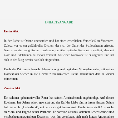
INHALTSANGABE
Erster Akt:
In der Liebe ist Oriane unersättlich und hat einen erheblichen Verschleiß an Verehrern.
Zuletzt war es ein gefühlvoller Dichter, der sich der Gunst der Schlossherrin erfreute.
Nun ist es ein mongolischer Kaufmann, der über optische Reize nicht verfügt, aber mit
Gold und Edelsteinen zu locken versteht. Mit einer Karawane ist er angereist und hat
sich in der Burg bereits häuslich eingerichtet.
Doch die Prinzessin braucht Abwechslung und legt dem Mongolen nahe, mit seinen
Domestiken wieder in die Heimat zurückzukehren. Seine Reichtümer darf er wieder
mitnehmen.
Zweiter Akt:
Ein schöner geheimnisvoller Ritter hat seinen Antrittsbesuch angekündigt. Auf diesen
Edelmann hat Oriane schon gewartet und der Ruf der Liebe tönt in ihrem Herzen. Schon
bald ist er ihr „Liebesfürst“, mit dem sich gut tanzen lässt. Doch dieser stellt Ansprüche
an Moral und Tugend seiner Partnerin. Er hört von Orianes lockerem Lebenswandel und
verabscheuungswürdigen Exzessen, was ihn veranlasst, sich nach kurzer Anwesenheit