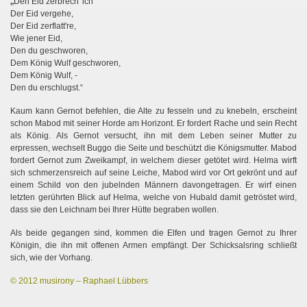
„
Den Eid zerbrech' ich
Der Eid vergehe,
Der Eid zerflatt're,
Wie jener Eid,
Den du geschworen,
Dem König Wulf geschworen,
Dem König Wulf, -
Den du erschlugst.“
Kaum kann Gernot befehlen, die Alte zu fesseln und zu knebeln, erscheint
schon Mabod mit seiner Horde am Horizont. Er fordert Rache und sein Recht
als König. Als Gernot versucht, ihn mit dem Leben seiner Mutter zu
erpressen, wechselt Buggo die Seite und beschützt die Königsmutter. Mabod
fordert Gernot zum Zweikampf, in welchem dieser getötet wird. Helma wirft
sich schmerzensreich auf seine Leiche, Mabod wird vor Ort gekrönt und auf
einem Schild von den jubelnden Männern davongetragen. Er wirf einen
letzten gerührten Blick auf Helma, welche von Hubald damit getröstet wird,
dass sie den Leichnam bei Ihrer Hütte begraben wollen.
Als beide gegangen sind, kommen die Elfen und tragen Gernot zu Ihrer
Königin, die ihn mit offenen Armen empfängt. Der Schicksalsring schließt
sich, wie der Vorhang.
© 2012 musirony – Raphael Lübbers