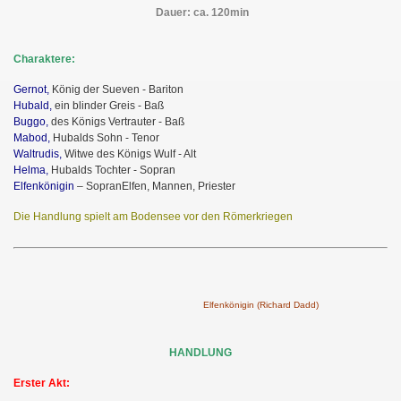
Dauer: ca. 120min
Charaktere:
Gernot,
König der Sueven - Bariton
Hubald,
ein blinder Greis - Baß
Buggo,
des Königs Vertrauter - Baß
Mabod,
Hubalds Sohn - Tenor
Waltrudis,
Witwe des Königs Wulf - Alt
Helma,
Hubalds Tochter - Sopran
Elfenkönigin
– Sopran
Elfen, Mannen, Priester
Die Handlung spielt am Bodensee vor den Römerkriegen
Elfenkönigin (Richard Dadd)
HANDLUNG
Erster Akt: