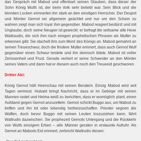
das Gespräch mit Mabod und offenbart seinen Glauben, dass dieser der
Sohn König Wulfs ist, der beim Volk sehr beliebt war. Sein Blick und die
blonden Locken erinnerten ihn stark an den einstigen Herrscher. Der Despot
und Mörder Gernot sei allgemein geächtet und nur um den Schein zu
wahren zeigt man sich loyal ihm gegenüber. Mabod reagiert bestürzt und mit
Unglaube, doch seine Neugier ist geweckt: er befragt die seltsame alte Hexe
Waltraudis, die sich ihm nach einigen prophetischen Phrasen als Mutter zu
erkennen gibt. Sie stachelt ihm zum Mord des Königs an. Mabod gemahnt an
seinen Treueschwur, doch die finstere Mutter erinnert, dass auch Gernot Wulf
gegenüber einen Schwur leistete und ihn dennoch tötete. Mabod ist voller
Zerissenheit und Frust. Gerade verliert er seine Schwester an den Mörder
seines Vaters und dann hat er diesem auch noch den Treueeid geschworen.
Dritter Akt:
König Gernot hält Heerschau mit seinen Beratern. Einzig Mabod wird seit
Tagen vermisst. Hubald bringt Nachricht, dass er im Gebirge mit seinen
Mannen rastet und Helma weiß zu berichten, dass er womöglich plant, einen
Aufstand gegen Gernot anzuzetteln. Gernot schickt Buggo aus, um Mabod zu
treffen und ihn tot oder lebendig herbeizuschaffen. Priester segnen die
Waffen, doch bevor Buggo mit seinen Leuten loszuziehen kann, fährt
Waltrudis dazwischen. Sie prophezeit Gernots Untergang und die Rückkehr
von Wulfs einzigem Erben – alle Männer geraten in erstaunte Aufruhr. Als
Gernot an Mabods Eid erinnert, zerbricht Waltrudis diesen: