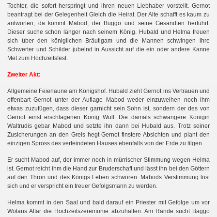
Tochter, die sofort herspringt und ihren neuen Liebhaber vorstellt. Gernot
beantragt bei der Gelegenheit Gleich die Heirat. Der Alte schafft es kaum zu
antworten, da kommt Mabod, der Buggo und seine Gesandten herführt.
Dieser suche schon länger nach seinem König. Hubald und Helma freuen
sich über den königlichen Bräutigam und die Mannen schwingen ihre
Schwerter und Schilder jubelnd in Aussicht auf die ein oder andere Kanne
Met zum Hochzeitsfest.
Zweiter Akt:
Allgemeine Feierlaune am Königshof. Hubald zieht Gernot ins Vertrauen und
offenbart Gernot unter der Auflage Mabod weder einzuweihen noch ihm
etwas zuzufügen, dass dieser garnicht sein Sohn ist, sondern der des von
Gernot einst erschlagenen König Wulf. Die damals schwangere Königin
Waltrudis gebar Mabod und setzte ihn dann bei Hubald aus. Trotz seiner
Zusicherungen an den Greis hegt Gernot finstere Absichten und plant den
einzigen Spross des verfeindeten Hauses ebenfalls von der Erde zu tilgen.
Er sucht Mabod auf, der immer noch in mürrischer Stimmung wegen Helma
ist. Gernot reicht ihm die Hand zur Bruderschaft und lässt ihn bei den Göttern
auf den Thron und des Königs Leben schwören. Mabods Verstimmung löst
sich und er verspricht ein treuer Gefolgsmann zu werden.
Helma kommt in den Saal und bald darauf ein Priester mit Gefolge um vor
Wotans Altar die Hochzeitszeremonie abzuhalten. Am Rande sucht Baggo