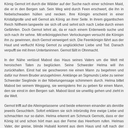
König Gernot irrt durch die Wälder auf der Suche nach einer schönen Maid,
die er in den Bergen sah. Sein Weg wird durch Feen erschwert, die ihn in
Nebelschwaden hüllen und necken. Ihre Königin erscheint in einer
Kristallgrotte und will Gernot als König an ihrer Seite. In ihrem gigantischen
Reich Nilfheim langweile sie sich oft und sehnt sich nach Liebe durch einen
Gefährten. Doch Gernot lehnt ab, da er nach einem Erdenweib suche und
sich nach ihr sehne. Mit erlköniggleichen Verlockungen versucht die Königin
ihn zu gewinnen, doch Gernot verweigert sich. Die Feenkönigin fährt aus der
Haut und verflucht König Gernot zu unglücklicher Liebe und Tod. Danach
verpufft sie mit ihren Untertaninnen. Gernot fällt in Ohnmacht.
In der Nähe verlässt Mabod das Haus seines Vaters um die Welt mit
heroischen Taten zu beglücken. Seine Schwester Helma will ihn
zurückhalten. Einst hat sie geschworen nie einen Mann zu begehren und
dafür nur ihrem Bruder anzugehören. Anklänge an Sigmunds Liebe zu seiner
Schwester Sieglinde in der Nibelungensage schimmern durch. Helma bittet
Mabod bei seinem Weggang, sie wenigstens frei zu geben für einen Mann,
den sie einst in den Bergen sah. Mabod lässt sie unwillig gehen und zieht in
die Welt.
Gernot trifft auf die Alleingelassene und beide erkennen einander als den/die
jeweils Gesuchte/n. Sofort erklären sie sich inbrünstig ihre ewige Liebe und
schmachten nur so dahin. Helma erkennt am Schmuck Gernots, dass er der
König ist und schon hört man aus der Ferne das Heerhorn rufen. Helmas
Vater, der greise, blinde Hubald kommt aus dem Haus und ruft nach der