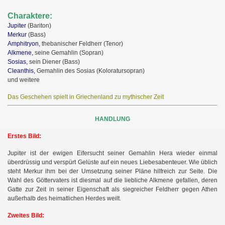
Charaktere:
Jupiter
(Bariton)
Merkur
(Bass)
Amphitryon,
thebanischer Feldherr (Tenor)
Alkmene,
seine Gemahlin (Sopran)
Sosias,
sein Diener (Bass)
Cleanthis,
Gemahlin des Sosias
(Koloratursopran)
und weitere
Das Geschehen spielt in Griechenland zu mythischer Zeit
HANDLUNG
Erstes Bild:
Jupiter ist der ewigen Eifersucht seiner Gemahlin Hera wieder einmal
überdrüssig und verspürt Gelüste auf ein neues Liebesabenteuer. Wie üblich
steht Merkur ihm bei der Umsetzung seiner Pläne hilfreich zur Seite. Die
Wahl des Göttervaters ist diesmal auf die liebliche Alkmene gefallen, deren
Gatte zur Zeit in seiner Eigenschaft als siegreicher Feldherr gegen Athen
außerhalb des heimatlichen Herdes weilt.
Zweites Bild: