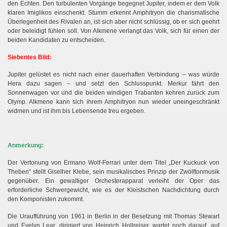
den Echten. Den turbulenten Vorgänge begegnet Jupiter, indem er dem Volk
klaren Imiglikos einschenkt. Stumm erkennt Amphitryon die charismatische
Überlegenheit des Rivalen an, ist sich aber nicht schlüssig, ob er sich geehrt
oder beleidigt fühlen soll. Von Alkmene verlangt das Volk, sich für einen der
beiden Kandidaten zu entscheiden.
Siebentes Bild:
Jupiter gelüstet es nicht nach einer dauerhaften Verbindung – was würde
Hera dazu sagen – und setzt den Schlusspunkt. Merkur fährt den
Sonnenwagen vor und die beiden windigen Trabanten kehren zurück zum
Olymp. Alkmene kann sich ihrem Amphitryon nun wieder uneingeschränkt
widmen und ist ihm bis Lebensende treu ergeben.
Anmerkung:
Der Vertonung von Ermano Wolf-Ferrari unter dem Titel „Der Kuckuck von
Theben“ stellt Giselher Klebe, sein musikaliscbes Prinzip der Zwölftonmusik
gegenüber. Ein gewaltiger Orchesterapparat verleiht
der Oper das
erforderliche Schwergewicht, wie es der Kleistschen Nachdichtung durch
den Komponisten zukommt.
Die Uraufführung von 1961 in Berlin in der Besetzung mit Thomas Stewart
und Evelyn Lear, dirigiert von Heinrich Hollreiser, wartet noch darauf, auf