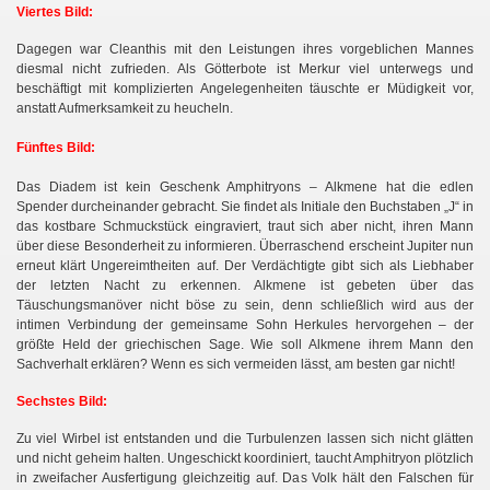
Viertes Bild:
Dagegen war Cleanthis mit den Leistungen ihres vorgeblichen Mannes
diesmal nicht zufrieden. Als Götterbote ist Merkur viel unterwegs und
beschäftigt mit komplizierten Angelegenheiten täuschte er Müdigkeit vor,
anstatt Aufmerksamkeit zu heucheln.
Fünftes Bild:
Das Diadem ist kein Geschenk Amphitryons – Alkmene hat die edlen
Spender durcheinander gebracht. Sie findet als Initiale den Buchstaben „J“ in
das kostbare Schmuckstück eingraviert, traut sich aber nicht, ihren Mann
über diese Besonderheit zu informieren. Überraschend erscheint Jupiter nun
erneut klärt Ungereimtheiten auf. Der Verdächtigte gibt sich als Liebhaber
der letzten Nacht zu erkennen. Alkmene ist gebeten über das
Täuschungsmanöver nicht böse zu sein, denn schließlich wird aus der
intimen Verbindung der gemeinsame Sohn Herkules hervorgehen – der
größte Held der griechischen Sage. Wie soll Alkmene ihrem Mann den
Sachverhalt erklären? Wenn es sich vermeiden lässt, am besten gar nicht!
Sechstes Bild:
Zu viel Wirbel ist entstanden und die Turbulenzen lassen sich nicht glätten
und nicht geheim halten. Ungeschickt koordiniert, taucht Amphitryon plötzlich
in zweifacher Ausfertigung gleichzeitig auf. Das Volk hält den Falschen für