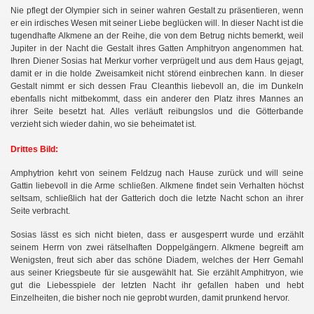
Nie pflegt der Olympier sich in seiner wahren Gestalt zu präsentieren, wenn
er ein irdisches Wesen mit seiner Liebe beglücken will. In dieser Nacht ist die
tugendhafte Alkmene an der Reihe, die von dem Betrug nichts bemerkt, weil
Jupiter in der Nacht die Gestalt ihres Gatten Amphitryon angenommen hat.
Ihren Diener Sosias hat Merkur vorher verprügelt und aus dem Haus gejagt,
damit er in die holde Zweisamkeit nicht störend einbrechen kann. In dieser
Gestalt nimmt er sich dessen Frau Cleanthis liebevoll an, die im Dunkeln
ebenfalls nicht mitbekommt, dass ein anderer den Platz ihres Mannes an
ihrer Seite besetzt hat. Alles verläuft reibungslos und die Götterbande
verzieht sich wieder dahin, wo sie beheimatet ist.
Drittes Bild:
Amphytrion kehrt von seinem Feldzug nach Hause zurück und will seine
Gattin liebevoll in die Arme schließen. Alkmene findet sein Verhalten höchst
seltsam, schließlich hat der Gatterich doch die letzte Nacht schon an ihrer
Seite verbracht.
Sosias lässt es sich nicht bieten, dass er ausgesperrt wurde und erzählt
seinem Herrn von zwei rätselhaften Doppelgängern. Alkmene begreift am
Wenigsten, freut sich aber das schöne Diadem, welches der Herr Gemahl
aus seiner Kriegsbeute für sie ausgewählt hat. Sie erzählt Amphitryon, wie
gut die Liebesspiele der letzten Nacht ihr gefallen haben und hebt
Einzelheiten, die bisher noch nie geprobt wurden, damit prunkend hervor.