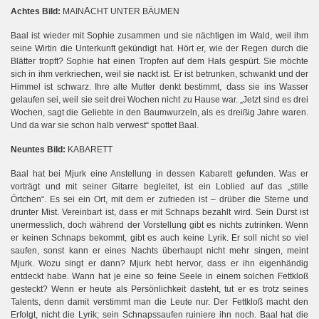
A
Achtes Bild:
MAIN
CHT UNTER BÄUMEN
,
w
Baal ist wieder mit Sophie zusammen und sie nächtigen im Wald
eil ihm
seine Wirtin die Unterkunft gekündigt hat. Hört er, wie der Regen durch die
Blätter tropft? Sophie hat einen Tropfen auf dem Hals gespürt. Sie möchte
sich in ihm verkriechen, weil sie nackt ist. Er ist betrunken, schwankt und der
, d
Himmel ist schwarz. Ihre alte Mutter denkt bestimmt
ass sie ins Wasser
gelaufen sei, weil sie seit drei Wochen nicht zu Hause war. „Jetzt sind es drei
Wochen, sagt die Geliebte in den Baumwurzeln, als es dreißig Jahre waren.
Und da war sie schon halb verwest“ spottet Baal.
Neuntes Bild:
KABARETT
Baal hat bei Mjurk eine Anstellung in dessen Kabarett gefunden. Was er
vorträgt und mit seiner Gitarre begleitet, ist ein Loblied auf das „stille
Örtchen“. Es sei ein Ort, mit dem er zufrieden ist – drüber die Sterne und
drunter Mist. Vereinbart ist, dass er mit Schnaps bezahlt wird. Sein Durst ist
unermesslich, doch während der Vorstellung gibt es nichts zutrinken. Wenn
er keinen Schnaps bekommt, gibt es auch keine Lyrik. Er soll nicht so viel
saufen, sonst kann er eines Nachts überhaupt nicht mehr singen, meint
Mjurk. Wozu singt er dann? Mjurk hebt hervor, dass er ihn eigenhändig
entdeckt habe. Wann hat je eine so feine Seele in einem solchen Fettkloß
gesteckt? Wenn er heute als Persönlichkeit dasteht, tut er es trotz seines
Talents, denn damit verstimmt man die Leute nur. Der Fettkloß macht den
Erfolgt, nicht die Lyrik; sein Schnapssaufen ruiniere ihn noch. Baal hat die