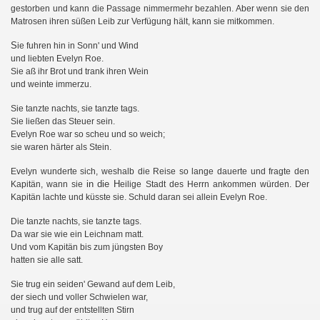
gestorben und kann die Passage nimmermehr bezahlen. Aber wenn sie den
Matrosen ihren süßen Leib zur Verfügung hält, kann sie mitkommen.
S
ie fuhren hin in Sonn' und Wind
und liebten Evelyn Roe.
Sie aß ihr Brot und trank ihren Wein
und weinte immerzu.
II
Sie tanzte nachts, sie tanzte tags.
Sie ließen das Steuer sein.
Evelyn Roe war so scheu und so weich;
sie waren härter als Stein.
Evelyn wunderte sich, weshalb die Reise so lange dauerte und fragte den
g
in
die H
Kapitän, wann sie
eilige Stadt des Herrn ankommen würden. Der
Kapitän lachte und küsste sie. Schuld daran sei allein Evelyn Roe.
zt
Die tanzte nachts, sie tan
e tags.
Da war sie wie ein Leichnam matt.
Und vom Kapitän bis zum jüngsten Boy
hatten sie alle satt.
Sie trug ein seiden' Gewand auf dem Leib,
der siech und voller Schwielen war,
und trug auf der entstellten Stirn