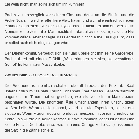
Sie weiß nicht, man sollte sich um ihn kümmern!
Baal sitzt unbeweglich vor seinem Glas und denkt an die Sintflut und die
Arche Noah, in welcher alle Tiere
Platz hatten und sich alle einträchtig neben
einander aufhielten. Nur der Ichthyosaurus ist nicht gekommen, weil er im
,
d
Moment keine Zeit hatte. Man machte ihn darauf aufmerksam
ass die Flut
,
d
kommen würde. Aber er sagte, dass er daran nicht glaube. Baal glaubt
ass
er selbst auch nicht eingestiegen wäre.
Der Diener kommt, verbeugt sich steif und überreicht ihm seine Garderobe.
Baal quittiert mit einem Fußtritt. „Was erlauben sie sich, sie versoffenes
Genie!“ Es kommt zur Massenkeilei.
Zweites Bild:
VOR BAALS DACHKAMMER
Die Wohnung ist ziemlich schäbig; überall bröckelt der Putz ab. Baal
unterhält sich mit seinem Freund Johannes über dessen Geliebte ziemlich
ungeniert. Im Traum hat er gesehen, wie sie von einem Mandelbaum
beschlafen wurde. Die knorrigen Äste umschlangen ihren unschuldigen
weißen Leib. Wenn er sie umarmt, zittert sie wie Espenlaub; sie ist erst
siebzehn. Wenn Frauen gebären endet es meistens mit einem ungeheuren
Schrei, als würde ein neuer Kosmos zur Welt kommen, dabei ist es nur eine
kleine Frucht. Die Liebe ist so, wie man eine Orange zerfleischt, dass einem
der Saft in die Zähne schießt.