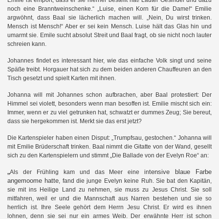
Emilie ist empört, dass er sie hierher bestellt hat! Lauter Gesindel und dazu
noch eine Branntweinschenke.“ „Luise, einen Korn für die Dame!“ Emilie
argwöhnt, dass Baal sie lächerlich machen will. „Nein, Du wirst trinken.
Mensch ist Mensch!“ Aber er sei kein Mensch. Luise hält das Glas hin und
en
umarmt sie. Emile sucht absolut Streit und Baal fragt, ob sie nicht noch lauter
schreien kann.
Johannes findet es interessant hier, wie das einfache Volk singt und seine
Späße treibt. Horgauer hat sich zu dem beiden anderen Chauffeuren an den
Tisch gesetzt und spielt Karten mit ihnen.
Johanna will mit Johannes schon aufbrachen, aber Baal protestiert: Der
Himmel sei violett, besonders wenn man besoffen ist. Emilie mischt sich ein:
Immer, wenn er zu viel getrunken hat, schwatzt er dummes Zeug; Sie bereut,
dass sie hergekommen ist. Merkt sie das erst jetzt?
Die Kartenspieler haben einen Disput: „Trumpfsau, gestochen.“ Johanna will
mit Emilie Brüderschaft trinken. Baal nimmt die Gitatte von der Wand, gesellt
sich zu den Kartenspielern und stimmt „Die Ballade von der Evelyn Roe“ an:
„
tensi
ve
blaue Farbe
Als der Frühling kam und das Meer eine in
angemoome hatte
, fand die junge Evelyn keine Ruh. Sie bat den Kapitän,
sie mit ins Heilige Land zu nehmen, sie muss zu Jesus Christ. Sie soll
mitfahren, weil er und die Mannschaft aus Narren bestehen und sie so
herrlich ist. Ihre Seele gehört dem Herrn Jesu Christ. Er wird es ihnen
lohnen, denn sie sei nur ein armes Weib. Der erwähnte Herr ist schon