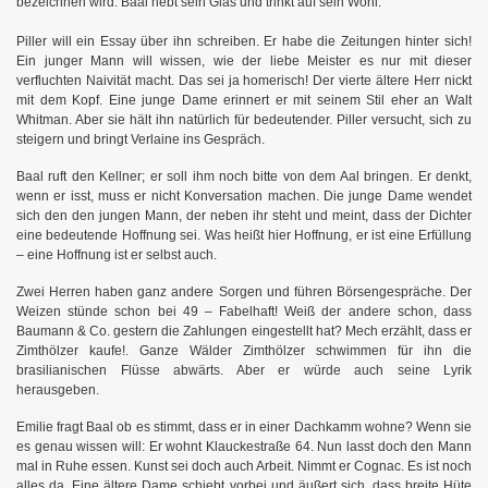
bezeichnen wird. Baal hebt sein Glas und trinkt auf sein Wohl.
Piller will ein Essay über ihn schreiben. Er habe die Zeitungen hinter sich!
Ein junger Mann will wissen, wie der liebe Meister es nur mit dieser
verfluchten Naivität macht. Das sei ja homerisch! Der vierte ältere Herr nickt
mit dem Kopf. Eine junge Dame erinnert er mit seinem Stil eher an Walt
Whitman. Aber sie hält ihn natürlich für bedeutender. Piller versucht, sich zu
steigern und bringt Verlaine ins Gespräch.
Baal ruft den Kellner; er soll ihm noch bitte von dem Aal bringen. Er denkt,
wenn er isst, muss er nicht Konversation machen. Die junge Dame wendet
sich den den jungen Mann, der neben ihr steht und meint,
dass der Dichter
eine bedeutende Hoffnung sei. Was heißt hier Hoffnung, er ist eine Erfüllung
– eine Hoffnung ist er selbst auch.
Zwei Herren haben ganz andere Sorgen und führen Börsengespräche. Der
Weizen stünde schon bei 49 – Fabelhaft! Weiß der andere schon, dass
Baumann & Co. gestern die Zahlungen eingestellt hat? Mech erzählt, dass er
Zimthölzer kaufe!. Ganze Wälder Zimthölzer schwimmen für ihn die
brasilianischen Flüsse abwärts. Aber er würde auch seine Lyrik
herausgeben.
Emilie fragt Baal ob es stimmt, dass er in einer Dachkamm wohne? Wenn sie
es genau wissen will: Er wohnt Klauckestraße 64. Nun lasst doch den Mann
mal in Ruhe essen. Kunst sei doch auch Arbeit. Nimmt er Cognac. Es ist noch
alles da. Eine ältere Dame schiebt vorbei und äußert sich, dass breite Hüte