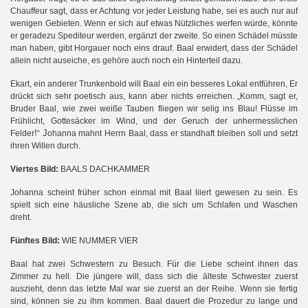
Chauffeur sagt, dass er Achtung vor jeder Leistung habe, sei es auch nur auf
wenigen Gebieten. Wenn er sich auf etwas Nützliches werfen würde, könnte
er geradezu Spediteur werden, ergänzt der zweite. So einen Schädel müsste
man haben, gibt Horgauer noch eins drauf. Baal erwidert, dass der Schädel
n
allein nicht auseiche, es gehöre auch noch ein Hinterteil dazu.
Ekart, ein anderer Trunkenbold will Baal ein ein besseres Lokal entführen, Er
drückt sich sehr poetisch aus, kann aber nichts erreichen. „Komm, sagt er,
Bruder Baal, wie zwei weiße Tauben fliegen wir selig ins Blau! Flüsse im
Frühlicht, Gottesäcker im Wind, und der Geruch der unhermesslichen
!
J
Felder
“
ohanna mahnt Herrn Baal, dass er standhaft bleiben soll und setzt
ihren Willen durch.
Viertes Bild:
BAALS DACHKAMMER
Johanna scheint früher schon einmal mit Baal liiert gewesen zu sein. Es
spielt sich eine häusliche Szene ab, die sich um Schlafen und Waschen
dreht.
Fünftes Bild:
WIE NUMMER VIER
Baal hat zwei Schwestern zu Besuch. Für die Liebe scheint ihnen das
Zimmer zu hell. Die jüngere will, dass sich die älteste Schwester zuerst
auszieht, denn das letzte Mal war sie zuerst an der Reihe. Wenn sie fertig
sind, können sie zu ihm kommen. Baal dauert die Prozedur zu lange und