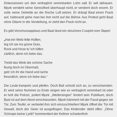
Diskussionen um den vertraglich vereinbarten Lohn satt. Er will abhauen.
Mjurk versteht seine Gereiztheit überhaupt nicht, er verdient doch enorm. Er
solle seine Geliebte an die frische Luft setzen. Er drängt Baal einen Frack
auf, halbnackt gehe man bei ihm nicht auf die Bühne. Aus Protest geht Baal
ohne Gitarre in die Vorstellung, er zieht den Frack nicht an.
Es gibt Vorschussapplaus und Baal lässt ein obszönes Couplet vom Stapel:
„
Hat ein Weib fette Hüften,
leg ich sie ins grüne Gras,
Rock und Hose tu' ich lüften
z
ärtlich, denn ich liebe das.
Treibt das Weib die schöne Sache
feurig doch im Übermaß;
geb' ich ihr die Hand und lache
freundlich, denn ich liebe das.“
Die Leute trampeln und pfeifen. Doch Ball schickt sich an, zu verschwinden.
Er wird seine Nummer zu Ende singen wie es vertraglich vereinbart ist oder
er holt die Polizei, poltert Mjurk. „Weitersingen“ fordert sein Publikum, doch
Baal ist auf dem Abort verschwunden. Mjurk hämmert mit der Faust gegen sie
Tür. Zum Teufel, er verbietet ihm sich einzuschließen! Mjurk öffnet die Tür mit
Gewalt, doch der Geier ist ausgeflogen. Das Klofenster steht offen. „Ohne
Schnaps keine Lyrik!“ kommentiert der Kellner schadenfroh.