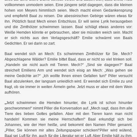
vollkommen unmodern seien. Eine jüngere setzt dagegen, dass die kleinen
hohen von Meyers himmlisch seien. Mech macht einen Gedankensprung
und empfiehlt Baal zu reisen. Die abessinischen Gebirge wären etwas für
ihn. Plötzlich fasst Mech einen Entschluss. Er will seine Lyrik herausgeben
und die Zimthölzer schwimmen lassen. Baal schlägt etwas anderes vor:
Weiße Hemden könnte er gebrauchen, aber sie müssten weich sein. Macht
er sich nichts aus den Verlagsgeschäft? Emilie schwärmt von Baals
Gedichten. Er sei darin so zart.
Baal wendet sich an Mech: Es schwimmen Zimthölzer für Sie. Mech?
Abgeschlagene Wälder? Emilie bittet Baal, dass er nicht so viel trinken soll.
„Handeln sie nicht auch mit Tieren. Mech?“ „Sind sie dagegen?“ Baal
streichelt Emiliens Arm und wendet sich eisig an Mech: „Was gehen sie
meine Gedichte an?“ „Ich wollte Ihnen einen Gefallen tun!“ Piller versucht
Baal abzulenken, der langsam unleidlich wird. Er wendet sich Emilie zu und
fragt, ob sie immer in weiten Ärmeln gehe. Jetzt muss er aber mit dem Wein
aufhören.
„
Jetzt schwimmen die Hemden hinunter, die Lyrik ist schon hinunter
geschwommen!“ nimmt Piller die Konversation auf. „Mech sagt, dass ihm alle
Tiere des lieben Gottes gefallen. Aber mit den Tieren kann man nicht
handeln! Kommen sie meine Herrschaften!“ Baal erkundigt sich bei
Johannes, wie der Herr heiße, und bekommt den Namen Piller genannt.
„Piller, Sie können mir altes Zeitungspapier schicken!“Piller wird wütend,
Baal sei Luft für ihn, auch für die Literatur sei er Luft. Aber Emilie hält zu ihm.