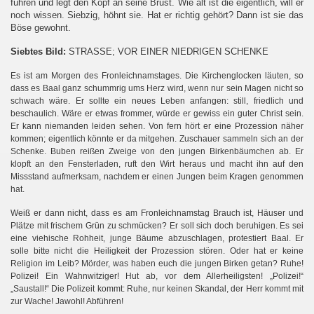
führen und legt den Kopf an seine Brust. Wie alt ist die eigentlich, will er
noch wissen. Siebzig, höhnt sie. Hat er richtig gehört? Dann ist sie das
Böse gewohnt.
Siebtes Bild:
STRASSE; VOR EINER NIEDRIGEN SCHENKE
Es ist am Morgen des Fronleichnamstages. Die Kirchenglocken läuten, so
dass es Baal ganz schummrig ums Herz wird, wenn nur sein Magen nicht so
schwach wäre. Er sollte ein neues Leben anfangen: still, friedlich und
beschaulich. Wäre er etwas frommer, würde er gewiss ein guter Christ sein.
Er kann niemanden leiden sehen. Von fern hört er eine Prozession näher
kommen; eigentlich könnte er da mitgehen. Zuschauer sammeln sich an der
Schenke. Buben reißen Zweige von den jungen Birkenbäumchen ab. Er
klopft an den Fensterladen, ruft den Wirt heraus und macht ihn auf den
Missstand aufmerksam, nachdem er einen Jungen beim Kragen genommen
hat.
Weiß er dann nicht, dass es am Fronleichnamstag Brauch ist, Häuser und
Plätze mit frischem Grün zu schmücken? Er soll sich doch beruhigen. Es sei
eine viehische Rohheit, junge Bäume abzuschlagen, protestiert Baal. Er
solle bitte nicht die Heiligkeit der Prozession stören. Oder hat er keine
Religion im Leib? Mörder, was haben euch die jungen Birken getan? Ruhe!
Polizei! Ein Wahnwitziger! Hut ab, vor dem Allerheiligsten! „Polizei!“
„Saustall!“ Die Polizeit kommt: Ruhe, nur keinen Skandal, der Herr kommt mit
zur Wache! Jawohl! Abführen!