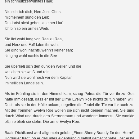
ein schmutzzerwühltes Haar.
Nie seh' ich dich, Herr Jesu Christ
mit meinem sündigen Leib.
Du darfst nicht gehen zu einer Hur'.
Ich bin so ein armes Weib.
Sie lief wohl lang von Raa zu Raa,
und Herz und Fuß taten ihr weh:
Sie ging wohl nachts, wenn's keiner sah;
sie ging wohl nachts in die See.
Sie überließ sich den dunklen Wellen und die
wuschen sie weiß und rein.
Nun wird sie wohl noch vor dem Kapitän
im heil'gen Lande sein.
Als im Frühling sie in den Himmel kam, schug Petrus die Tür vor ihr zu. Gott
hatte ihm gesagt, dass er mit der Dirne Evelyn Roe nichts zu tun haben will.
r
hr
Doch als sie in der Hölle ankam, riegelten die Teufel die Tür vo
i
auch zu.
Mit der frommen Evelyn Roe wollen sie sich nicht
gemein machen. Sie ging
durch Wind und durch den Sternenraum und wanderte immerzu. Sie wankte
oft, nie blieb sie stehn. Die arme Evelyn Roe.
Baals Dichtkunst wird allgemein gelobt. „Einen Sherry Brandy für den Herrn!“
Horgauer fragt, ob er das alles eigenhändig selbst gemacht habe. Der erste