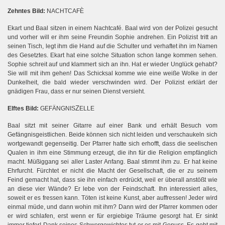
Zehntes Bild:
NACHTCAFÈ
Ekart und Baal sitzen in einem Nachtcafé. Baal wird von der Polizei gesucht
und vorher will er ihm seine Freundin Sophie andrehen. Ein Polizist tritt an
seinen Tisch, legt ihm die Hand auf die Schulter und verhaftet ihn im Namen
des Gesetztes. Ekart hat eine solche Situation schon lange kommen sehen.
Sophie schreit auf und klammert sich an ihn. Hat er wieder Unglück gehabt?
Sie will mit ihm gehen! Das Schicksal komme wie eine weiße Wolke in der
Dunkelheit, die bald wieder verschwinden wird. Der Polizist erklärt der
gnädigen Frau, dass er nur seinen Dienst versieht.
Z
Elftes Bild:
GEFÄNGNIS
ELLE
Baal sitzt mit seiner Gitarre auf einer Bank und erhält Besuch vom
Gefängnisgeistlichen. Beide können sich nicht leiden und verschaukeln sich
wortgewandt gegenseitig. Der Pfarrer hatte sich erhofft, dass die seelischen
Qualen in ihm eine Stimmung erzeugt, die ihn für die Religion empfänglich
macht. Müßiggang sei aller Laster Anfang. Baal stimmt ihm zu. Er hat keine
m
Ehrfurcht. Fürchtet er nicht die Macht der Gesellschaft, die er zu seine
Feind gemacht hat, dass sie ihn einfach erdrückt, weil er überall anstößt wie
an diese vier Wände? Er lebe von der Feindschaft. Ihn interessiert alles,
soweit er es fressen kann. Töten ist keine Kunst, aber auffressen! Jeder wird
einmal müde, und dann wohin mit ihm? Dann wird der Pfarrer kommen oder
er wird schlafen, erst wenn er für ergiebige Träume gesorgt hat. Er sinkt