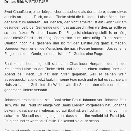
Drittes Bild:
WIRTSSTUBE
Zwei Chauffeure, einer bürgerlicher aussehend als der andere, sitzen etwas
abseits an einem Tisch; an der Theke steht die Kellnerin Luise. Meint doch
der eine zum anderen: Der Mensch, der nicht arbeitet, ist ein Geschwür am
gesunden Leib der Gemeinde und muss ausgeschnitten werden. Er sollte es
so ausdrücken: Er ist ein Luxus. Die Frage ist einfach gestellt: Ist er nötig
oder nicht? Er ist nicht nötig. Opern sind auch nicht nötig. Er hat solchen
Quatsch noch nie gesehen und ist mit der Einstellung ganz zufrieden.
Dagegen kennt er einige Menschen, die nach Poesie hungern. Das sei eine
Frage nach dem Genie; nein, das ist nur für Genies eine Frage.
Baal kommt herein, gesellt sich zum Chauffeuer Horgauer, der mit der
Kellnerein Luise an der Theke steht und hält ihm einen Vortraq über den
Abend bei Mech. Es hat dort Streit gegeben, weil er seinen Wein
ausgespuckt hat und jetzt läuft ihm seine Frau nach und er hat es satt, sie am
Hals zu haben. Geil sind die Weiber wie die Stuten, aber dümmer - ihnen
gehört der Hintern versohlt.
Johannes erscheint und stellt Baal seine Braut Johanna vor. Johanna freut
sich, weil ihr Freud ihr einige von Baals Liedern vorgelesen hat. Johanna
bekennt, dass sie sehr eifersüchtig auf Baal ist, weil Johann immer von ihm
schwärmt. Sie soll es ruhig zugeben, dass sie in ihn verliebt ist. Es ist jetzt
Frühjahr und er wartet auf Emilie. Da kommt sie auch schon.