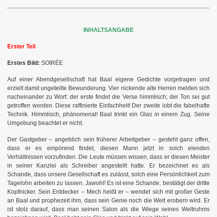
INHALTSANGABE
Erster Teil
Erstes Bild:
SOIRÉE
Auf einer Abendgesellschaft hat Baal eigene Gedichte vorgetragen und
erzielt damit ungeteilte Bewunderung. Vier nickende alte Herren melden sich
nacheinander zu Wort: der erste findet die Verse himmlisch; der Ton sei gut
getroffen worden. Diese raffinierte Einfachheit! Der zweite lobt die fabelhafte
Technik. Himmlisch, phänomenal! Baal trinkt ein Glas in einem Zug. Seine
Umgebung beachtet er nicht.
Der Gastgeber – angeblich sein früherer Arbeitgeber – gesteht ganz offen,
dass er es empörend findet, diesen Mann jetzt in solch elenden
Verhältnissen vorzufinden. Die Leute müssen wissen, dass er diesen Meister
in seiner Kanzlei als Schreiber angestellt hatte. Er bezeichnet es als
Schande, dass unsere Gesellschaft es zulässt, solch eine Persönlichkeit zum
Tagelohn arbeiten zu lassen. Jawohl! Es ist eine Schande, bestätigt der dritte
Kopfnicker. Sein Entdecker – Mech heißt er – wendet sich mit großer Geste
an Baal und prophezeit ihm, dass sein Genie noch die Welt erobern wird. Er
ist stolz darauf, dass man seinen Salon als die Wiege seines Weltruhms