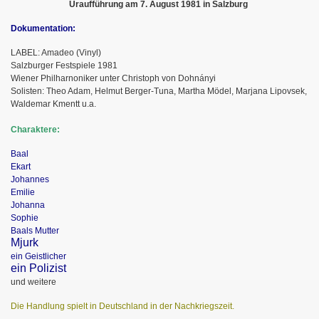
Uraufführung am 7. August 1981 in Salzburg
Dokumentation:
LABEL: Amadeo (Vinyl)
Salzburger Festspiele 1981
Wiener Philharnoniker unter Christoph von Dohnányi
Solisten: Theo Adam, Helmut Berger-Tuna, Martha Mödel, Marjana Lipovsek,
Waldemar Kmentt u.a.
Charaktere:
Baal
Ekart
Johannes
Emilie
Johanna
Sophie
Baals Mutter
Mjurk
ein Geistlicher
ein Polizist
und weitere
Die Handlung spielt in Deutschland in der Nachkriegszeit.