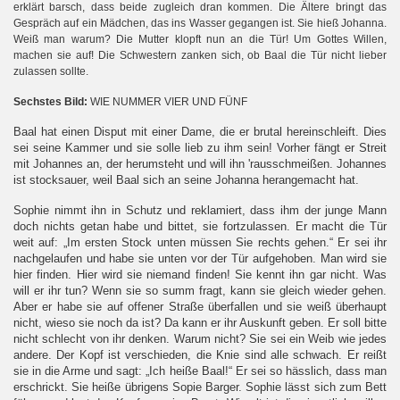
erklärt barsch, dass beide zugleich dran kommen. Die Ältere bringt das
Gespräch auf ein Mädchen, das ins Wasser gegangen ist. Sie hieß Johanna.
Weiß man warum? Die Mutter klopft nun an die Tür! Um Gottes Willen,
machen sie auf! Die Schwestern zanken sich, ob Baal die Tür nicht lieber
zulassen sollte.
Sechstes Bild:
WIE NUMMER VIER UND FÜNF
Baal hat einen Disput mit einer Dame, die er brutal hereinschleift. Dies
sei seine Kammer und sie solle lieb zu ihm sein! Vorher fängt er Streit
mit Johannes an, der herumsteht und will ihn 'rausschmeißen. Johannes
ist stocksauer, weil Baal sich an seine Johanna herangemacht hat.
Sophie nimmt ihn in Schutz und reklamiert, dass ihm der junge Mann
doch nichts getan habe und bittet, sie fortzulassen. Er macht die Tür
weit auf: „Im ersten Stock unten müssen Sie rechts gehen.“ Er sei ihr
nachgelaufen und habe sie unten vor der Tür aufgehoben. Man wird sie
hier finden. Hier wird sie niemand finden! Sie kennt ihn gar nicht. Was
will er ihr tun? Wenn sie so summ fragt, kann sie gleich wieder gehen.
Aber er habe sie auf offener Straße überfallen und sie weiß überhaupt
nicht, wieso sie noch da ist? Da kann er ihr Auskunft geben. Er soll bitte
nicht schlecht von ihr denken. Warum nicht? Sie sei ein Weib wie jedes
andere. Der Kopf ist verschieden, die Knie sind alle schwach. Er reißt
sie in die Arme und sagt: „Ich heiße Baal!“ Er sei so hässlich, dass man
erschrickt. Sie heiße übrigens Sopie Barger. Sophie lässt sich zum Bett