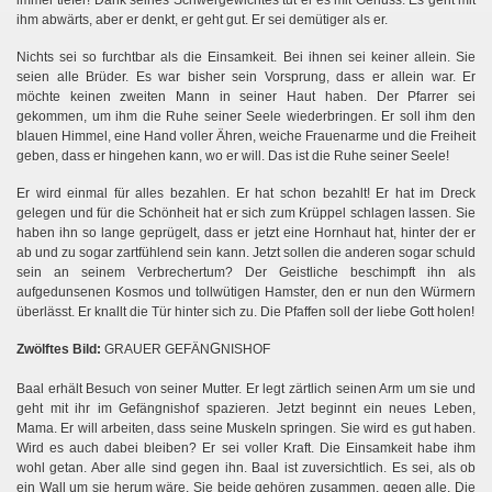
immer tiefer! Dank seines Schwergewichtes tut er es mit Genuss. Es geht mit
ihm abwärts, aber er denkt, er geht gut. Er sei demütiger als er.
Nichts sei so furchtbar als die Einsamkeit. Bei ihnen sei keiner allein. Sie
seien alle Brüder. Es war bisher sein Vorsprung, dass er allein war. Er
möchte keinen zweiten Mann in seiner Haut haben. Der Pfarrer sei
gekommen, um ihm die Ruhe seiner Seele wiederbringen. Er soll ihm den
blauen Himmel, eine Hand voller Ähren, weiche Frauenarme und die Freiheit
geben, dass er hingehen kann, wo er will. Das ist die Ruhe seiner Seele!
Er wird einmal für alles bezahlen. Er hat schon bezahlt! Er hat im Dreck
gelegen und für die Schönheit hat er sich zum Krüppel schlagen lassen. Sie
haben ihn so lange geprügelt, dass er jetzt eine Hornhaut hat, hinter der er
ab und zu sogar zartfühlend sein kann. Jetzt sollen die anderen sogar schuld
sein an seinem Verbrechertum? Der Geistliche beschimpft ihn als
aufgedunsenen Kosmos und tollwütigen Hamster, den er nun den Würmern
überlässt. Er knallt die Tür hinter sich zu. Die Pfaffen soll der liebe Gott holen!
G
Zwölftes Bild:
GRAUER GEFÄN
NISHOF
s
Baal erhält Besuch von seiner Mutter. Er legt zärtlich seinen Arm um
ie und
geht mit ihr im Gefängnishof spazieren. Jetzt beginnt ein neues Leben,
Mama. Er will arbeiten, dass seine Muskeln springen. Sie wird
es gut haben.
Wird es auch dabei bleiben? Er sei voller Kraft. Die Einsamkeit habe ihm
wohl getan. Aber alle sind gegen ihn. Baal ist zuversichtlich. Es sei, als ob
ein Wall um sie herum wäre. Sie beide gehören zusammen, gegen alle. Die