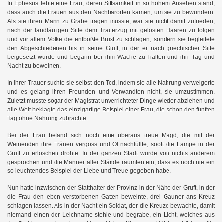
In Ephesus lebte eine Frau, deren Sittsamkeit in so hohem Ansehen stand,
dass auch die Frauen aus den Nachbarorten kamen, um sie zu bewundern.
Als sie ihren Mann zu Grabe tragen musste, war sie nicht damit zufrieden,
nach der landläufigen Sitte dem Trauerzug mit gelösten Haaren zu folgen
und vor allem Volke die entbößte Brust zu schlagen, sondern sie begleitete
den Abgeschiedenen bis in seine Gruft, in der er nach griechischer Sitte
beigesetzt wurde und begann bei ihm Wache zu halten und ihn Tag und
Nacht zu beweinen.
In ihrer Trauer suchte sie selbst den Tod, indem sie alle Nahrung verweigerte
und es gelang ihren Freunden und Verwandten nicht, sie umzustimmen.
Zuletzt musste sogar der Magistrat unverrichteter Dinge wieder abziehen und
alle Welt beklagte das einzigartige Beispiel einer Frau, die schon den fünften
Tag ohne Nahrung zubrachte.
Bei der Frau befand sich noch eine überaus treue Magd, die mit der
Weinenden ihre Tränen vergoss und Öl nachfüllte, sooft die Lampe in der
Gruft zu erlöschen drohte. In der ganzen Stadt wurde von nichts anderem
gesprochen und die Männer aller Stände räumten ein, dass es noch nie ein
so leuchtendes Beispiel der Liebe und Treue gegeben habe.
Nun hatte inzwischen der Statthalter der Provinz in der Nähe der Gruft, in der
die Frau den eben verstorbenen Gatten beweinte, drei Gauner ans Kreuz
schlagen lassen. Als in der Nacht ein Soldat, der die Kreuze bewachte, damit
niemand einen der Leichname stehle und begrabe, ein Licht, welches aus