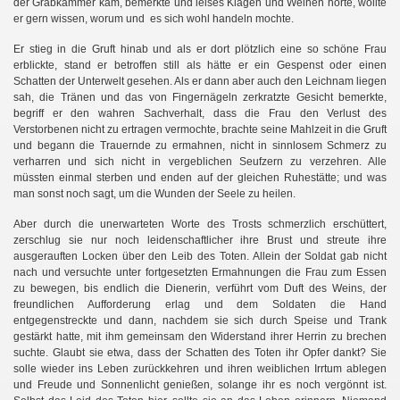
der Grabkammer kam, bemerkte und leises Klagen und Weinen hörte, wollte
er gern wissen, worum und es sich wohl handeln mochte.
Er stieg in die Gruft hinab und als er dort plötzlich eine so schöne Frau
erblickte, stand er betroffen still als hätte er ein Gespenst oder einen
Schatten der Unterwelt gesehen. Als er dann aber auch den Leichnam liegen
sah, die Tränen und das von Fingernägeln zerkratzte Gesicht bemerkte,
begriff er den wahren Sachverhalt, dass die Frau den Verlust des
Verstorbenen nicht zu ertragen vermochte, brachte seine Mahlzeit in die Gruft
und begann die Trauernde zu ermahnen, nicht in sinnlosem Schmerz zu
verharren und sich nicht in vergeblichen Seufzern zu verzehren. Alle
müssten einmal sterben und enden auf der gleichen Ruhestätte; und was
man sonst noch sagt, um die Wunden der Seele zu heilen.
Aber durch die unerwarteten Worte des Trosts schmerzlich erschüttert,
zerschlug sie nur noch leidenschaftlicher ihre Brust und streute ihre
ausgerauften Locken über den Leib des Toten. Allein der Soldat gab nicht
nach und versuchte unter fortgesetzten Ermahnungen die Frau zum Essen
zu bewegen, bis endlich die Dienerin, verführt vom Duft des Weins, der
freundlichen Aufforderung erlag und dem Soldaten die Hand
entgegenstreckte und dann, nachdem sie sich durch Speise und Trank
gestärkt hatte, mit ihm gemeinsam den Widerstand ihrer Herrin zu brechen
suchte. Glaubt sie etwa, dass der Schatten des Toten ihr Opfer dankt? Sie
solle wieder ins Leben zurückkehren und ihren weiblichen Irrtum ablegen
und Freude und Sonnenlicht genießen, solange ihr es noch vergönnt ist.