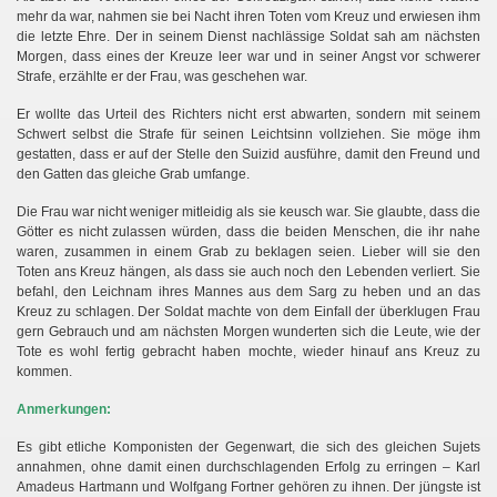
mehr da war, nahmen sie bei Nacht ihren Toten vom Kreuz und erwiesen ihm
die letzte Ehre. Der in seinem Dienst nachlässige Soldat sah am nächsten
Morgen, dass eines der Kreuze leer war und in seiner Angst vor schwerer
Strafe, erzählte er der Frau, was geschehen war.
Er wollte das Urteil des Richters nicht erst abwarten, sondern mit seinem
Schwert selbst die Strafe für seinen Leichtsinn vollziehen. Sie möge ihm
gestatten, dass er auf der Stelle den Suizid ausführe, damit den Freund und
den Gatten das gleiche Grab umfange.
Die Frau war nicht weniger mitleidig als sie keusch war. Sie glaubte, dass die
Götter es nicht zulassen würden, dass die beiden Menschen, die ihr nahe
waren, zusammen in einem Grab zu beklagen seien. Lieber will sie den
Toten ans Kreuz hängen, als dass sie auch noch den Lebenden verliert. Sie
befahl, den Leichnam ihres Mannes aus dem Sarg zu heben und an das
Kreuz zu schlagen. Der Soldat machte von dem Einfall der überklugen Frau
gern Gebrauch und am nächsten Morgen wunderten sich die Leute, wie der
Tote es wohl fertig gebracht haben mochte, wieder hinauf ans Kreuz zu
kommen.
Anmerkungen:
Es gibt etliche Komponisten der Gegenwart, die sich des gleichen Sujets
annahmen, ohne damit einen durchschlagenden Erfolg zu erringen – Karl
Amadeus Hartmann und Wolfgang Fortner gehören zu ihnen. Der jüngste ist