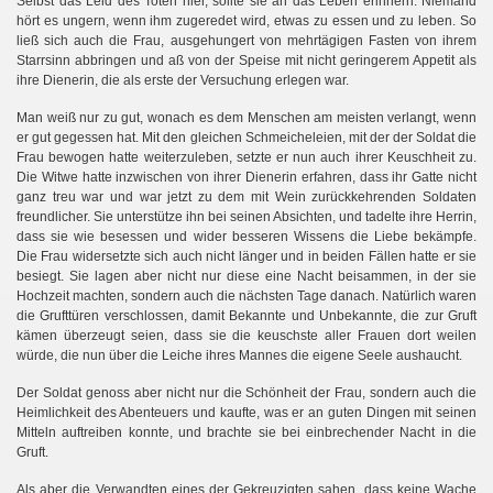
Selbst das Leid des Toten hier, sollte sie an das Leben erinnern. Niemand
hört es ungern, wenn ihm zugeredet wird, etwas zu essen und zu leben. So
ließ sich auch die Frau, ausgehungert von mehrtägigen Fasten von ihrem
Starrsinn abbringen und aß von der Speise mit nicht geringerem Appetit als
ihre Dienerin, die als erste der Versuchung erlegen war.
Man weiß nur zu gut, wonach es dem Menschen am meisten verlangt, wenn
er gut gegessen hat. Mit den gleichen Schmeicheleien, mit der der Soldat die
Frau bewogen hatte weiterzuleben, setzte er nun auch ihrer Keuschheit zu.
Die Witwe hatte inzwischen von ihrer Dienerin erfahren, dass ihr Gatte nicht
ganz treu war und war jetzt zu dem mit Wein zurückkehrenden Soldaten
freundlicher. Sie unterstütze ihn bei seinen Absichten, und tadelte ihre Herrin,
dass sie wie besessen und wider besseren Wissens die Liebe bekämpfe.
Die Frau widersetzte sich auch nicht länger und in beiden Fällen hatte er sie
besiegt. Sie lagen aber nicht nur diese eine Nacht beisammen, in der sie
Hochzeit machten, sondern auch die nächsten Tage danach. Natürlich waren
die Grufttüren verschlossen, damit Bekannte und Unbekannte, die zur Gruft
kämen überzeugt seien, dass sie die keuschste aller Frauen dort weilen
würde, die nun über die Leiche ihres Mannes die eigene Seele aushaucht.
Der Soldat genoss aber nicht nur die Schönheit der Frau, sondern auch die
Heimlichkeit des Abenteuers und kaufte, was er an guten Dingen mit seinen
Mitteln auftreiben konnte, und brachte sie bei einbrechender Nacht in die
Gruft.
Als aber die Verwandten eines der Gekreuzigten sahen, dass keine Wache