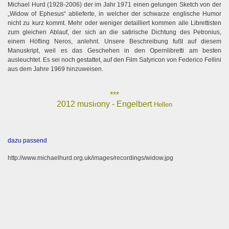
Michael Hurd (1928-2006) der im Jahr 1971 einen gelungen Sketch von der
„Widow of Ephesus“ ablieferte, in welcher der schwarze englische Humor
nicht zu kurz kommt. Mehr oder weniger detailliert kommen alle Librettisten
zum gleichen Ablauf, der sich an die satirische Dichtung des Petronius,
einem Höfling Neros, anlehnt. Unsere Beschreibung fußt auf diesem
Manuskript, weil es das Geschehen in den Opernlibretti am besten
ausleuchtet. Es sei noch gestattet, auf den Film Satyricon von Federico Fellini
aus dem Jahre 1969 hinzuweisen.
***
2012 musi
ony - Engelbert
r
Hellen
dazu passend
http://www.michaelhurd.org.uk/images/recordings/widow.jpg