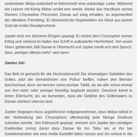
verkleideter Midas entwickelt er blitzschnell eine unbändige Liebe. Während
die Liaison mit König Midas unstet sein werde, bleibe das Herzfeuer seines
Dieners Chrysopher Prinzessin Danae auf ewig erhalten, so argumentiert
der attraktive Fremdling. Er überreicht der Angebeteten ein Kleid aus purem
Gold als erstes Brautgeschenk.
Jupiter wird von falschem Ehrgeiz geplagt. Er neidet dem Chrysopher seinen
Erfolg und verlässt im Hafen das Schiff in aufpolierter Herrlichkeit. Von soviel
Glanz geblendet, fällt Danae in Ohnmacht und Jupiter merkt sich den Spruch,
dass „weniger oftmals mehr“ sein kann.
Zweiter Akt
:
Das Bett ist gemacht für die Hochzeitsnacht! Die ehemaligen Geliebten des
Gottes, jetzt die Gemahlinnen von Pollux' Neffen, haben den Blender
durchschaut, denn sie kennen seine plumpe Taktik, da sie alle schon einmal
von ihm mehr oder weniger freiwillig beglückt wurden. Dennoch keimt in
ihnen Eifersucht, als sie bemerken, dass die Gefühle des Göttervaters zu
Danae ziemlich intensiv sind.
Jupiter hingegen muss argwöhnisch entgegennehmen, dass Midas selbst in
der Verkleidung des Chrysophers offenkundig jede Menge Eindruck
schinden konnte. Von Eifersucht geplagt, erinnert sich Jupiter den einstigen
Eseltreiber zornig daran dass Danae für ihn Tabu sei, er ihn bei
Zuwiderhandeln wie eine heiße Kartoffel fallen lassen und ihn erneut in die