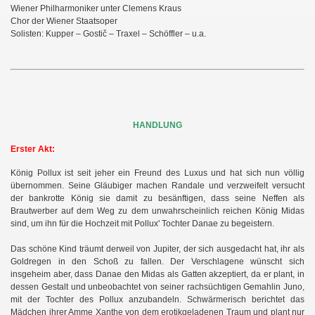
Wiener Philharmoniker unter Clemens Kraus
Chor der Wiener Staatsoper
Solisten: Kupper – Gostič – Traxel – Schöffler – u.a.
HANDLUNG
Erster Akt:
König Pollux ist seit jeher ein Freund des Luxus und hat sich nun völlig
übernommen. Seine Gläubiger machen Randale und verzweifelt versucht
der bankrotte König sie damit zu besänftigen, dass seine Neffen als
Brautwerber auf dem Weg zu dem unwahrscheinlich reichen König Midas
sind, um ihn für die Hochzeit mit Pollux' Tochter Danae zu begeistern.
Das schöne Kind träumt derweil von Jupiter, der sich ausgedacht hat, ihr als
Goldregen in den Schoß zu fallen. Der Verschlagene wünscht sich
insgeheim aber, dass Danae den Midas als Gatten akzeptiert, da er plant, in
dessen Gestalt und unbeobachtet von seiner rachsüchtigen Gemahlin Juno,
mit der Tochter des Pollux anzubandeln. Schwärmerisch berichtet das
Mädchen ihrer Amme Xanthe von dem erotikgeladenen Traum und plant nur