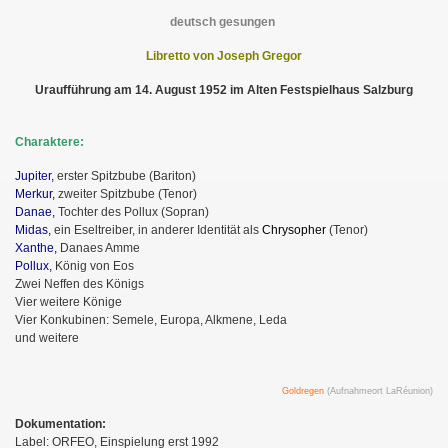
deutsch gesungen
Libretto von Joseph Gregor
Uraufführung am 14. August 1952 im Alten Festspielhaus Salzburg
Charaktere:
Jupiter,
erster Spitzbube (Bariton)
Merkur,
zweiter Spitzbube (Tenor)
Danae,
Tochter des Pollux (Sopran)
Midas,
ein Eseltreiber, in anderer Identität als
Chrysopher
(Tenor)
Xanthe,
Danaes Amme
Pollux,
König von Eos
Zwei Neffen des Königs
Vier weitere Könige
Vier Konkubinen: Semele, Europa, Alkmene, Leda
und weitere
Goldregen
(Aufnahmeort LaRéunion)
Dokumentation:
Label: ORFEO, Einspielung erst 1992