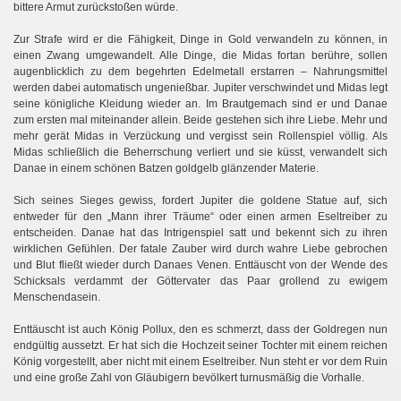
bittere Armut zurückstoßen würde.
Zur Strafe wird er die Fähigkeit, Dinge in Gold verwandeln zu können, in
einen Zwang umgewandelt. Alle Dinge, die Midas fortan berühre, sollen
augenblicklich zu dem begehrten Edelmetall erstarren – Nahrungsmittel
werden dabei automatisch ungenießbar. Jupiter verschwindet und Midas legt
seine königliche Kleidung wieder an. Im Brautgemach sind er und Danae
zum ersten mal miteinander allein. Beide gestehen sich ihre Liebe. Mehr und
mehr gerät Midas in Verzückung und vergisst sein Rollenspiel völlig. Als
Midas schließlich die Beherrschung verliert und sie küsst, verwandelt sich
Danae in einem schönen Batzen goldgelb glänzender Materie.
Sich seines Sieges gewiss, fordert Jupiter die goldene Statue auf, sich
entweder für den „Mann ihrer Träume“ oder einen armen Eseltreiber zu
entscheiden. Danae hat das Intrigenspiel satt und bekennt sich zu ihren
wirklichen Gefühlen. Der fatale Zauber wird durch wahre Liebe gebrochen
und Blut fließt wieder durch Danaes Venen. Enttäuscht von der Wende des
Schicksals verdammt der Göttervater das Paar grollend zu ewigem
Menschendasein.
Enttäuscht ist auch König Pollux, den es schmerzt, dass der Goldregen nun
endgültig aussetzt. Er hat sich die Hochzeit seiner Tochter mit einem reichen
König vorgestellt, aber nicht mit einem Eseltreiber. Nun steht er vor dem Ruin
und eine große Zahl von Gläubigern bevölkert turnusmäßig die Vorhalle.