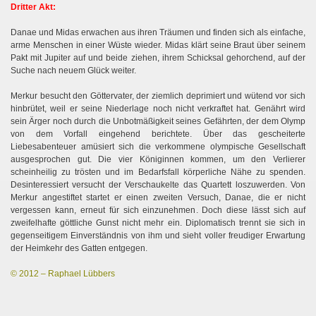
Dritter Akt:
Danae und Midas erwachen aus ihren Träumen und finden sich als einfache,
arme Menschen in einer Wüste wieder. Midas klärt seine Braut über seinem
Pakt mit Jupiter auf und beide ziehen, ihrem Schicksal gehorchend, auf der
Suche nach neuem Glück weiter.
Merkur besucht den Göttervater, der ziemlich deprimiert und wütend vor sich
hinbrütet, weil er seine Niederlage noch nicht verkraftet hat. Genährt wird
sein Ärger noch durch die Unbotmäßigkeit seines Gefährten, der dem Olymp
von dem Vorfall eingehend berichtete. Über das gescheiterte
Liebesabenteuer amüsiert sich die verkommene olympische Gesellschaft
ausgesprochen gut. Die vier Königinnen kommen, um den Verlierer
scheinheilig zu trösten und im Bedarfsfall körperliche Nähe zu spenden.
Desinteressiert versucht der Verschaukelte das Quartett loszuwerden. Von
Merkur angestiftet startet er einen zweiten Versuch, Danae, die er nicht
vergessen kann, erneut für sich einzunehmen. Doch diese lässt sich auf
zweifelhafte göttliche Gunst nicht mehr ein. Diplomatisch trennt sie sich in
gegenseitigem Einverständnis von ihm und sieht voller freudiger Erwartung
der Heimkehr des Gatten entgegen.
© 2012 – Raphael Lübbers