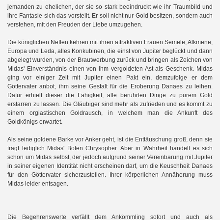
jemanden zu ehelichen, der sie so stark beeindruckt wie ihr Traumbild und
ihre Fantasie sich das vorstellt. Er soll nicht nur Gold besitzen, sondern auch
verstehen, mit den Freuden der Liebe umzugehen.
Die königlichen Neffen kehren mit ihren attraktiven Frauen Semele, Alkmene,
Europa und Leda, alles Konkubinen, die einst von Jupiter beglückt und dann
abgelegt wurden, von der Brautwerbung zurück und bringen als Zeichen von
Midas' Einverständnis einen von ihm vergoldeten Ast als Geschenk. Midas
ging vor einiger Zeit mit Jupiter einen Pakt ein, demzufolge er dem
Göttervater anbot, ihm seine Gestalt für die Eroberung Danaes zu leihen.
Dafür erhielt dieser die Fähigkeit, alle berührten Dinge zu purem Gold
erstarren zu lassen. Die Gläubiger sind mehr als zufrieden und es kommt zu
einem orgiastischen Goldrausch, in welchem man die Ankunft des
Goldkönigs erwartet.
Als seine goldene Barke vor Anker geht, ist die Enttäuschung groß, denn sie
trägt lediglich Midas' Boten Chrysopher. Aber in Wahrheit handelt es sich
schon um Midas selbst, der jedoch aufgrund seiner Vereinbarung mit Jupiter
in seiner eigenen Identität nicht erscheinen darf, um die Keuschheit Danaes
für den Göttervater sicherzustellen. Ihrer körperlichen Annäherung muss
Midas leider entsagen.
Die Begehrenswerte verfällt dem Ankömmling sofort und auch als