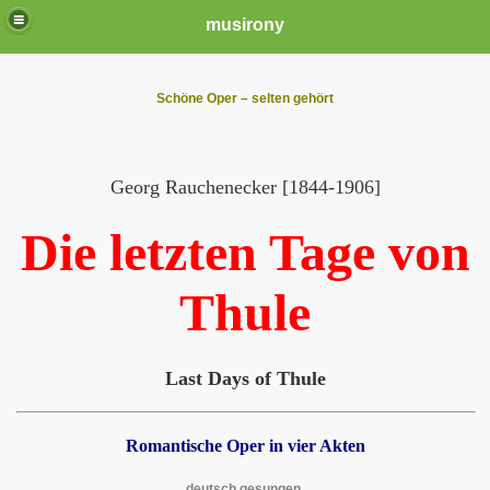
musirony
Schöne Oper – selten gehört
Georg
R
auchenecker [1844-1906]
Die letzten Tage von
Thule
Last D
ays of Thule
Romantische Oper in vier Akten
deutsch gesungen