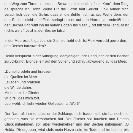
den Weg zum Thron! Irrtum, das Schwert allein erkämpft die Kron'; dem Ding
da spreche ich Hohn! Wehe Dir, die Göttin hält Gericht. Floki äußert sich
verächtlich über die Göttin, dass er die Buhle nicht achtet. Wehe dem, der
den Becher nicht ehrt! Floki springt erbost auf den Narren zu, entreißt ihm
den Becher und wirft ihn im hohen Bogen ins Meer. „Fort mit dem Tand, er ist
nichts wert .“ Jetzt ist der Becher futsch.
In der Meerestiefe gärt es, ein Sturm erhebt sich. Ist Floki verrückt geworden,
den Becher fortzuwerfen?
Helda verspricht in der Aufregung, demjenigen ihre Hand, der ihr den Becher
zurückbringt. Blondel eilt auf den Söller und schaut abwägend auf das Meer.
„
Dumpf brodeln und brausen
die Quellen im Meer.
Es jagen und brausen
die Winde daher.
Mir beben die Glieder
Wild reißt es mich fort.
Leb' wohl, ich kehr wieder!
Geliebte, halt Wort!“
s
Der Narr ruft ihm zu, dass er der Schlange nicht trauen soll,
ie hat noch nie
gehalten, was sie versprochen hat. Der Fischer soll tauchen und Heldas
Glück mitnehmen, soll aber wiederkehren und den Becher mitbringen. „O
Helda, Dir ergeben, wird stets mein Herze sein, im Tode und im Leben, bis