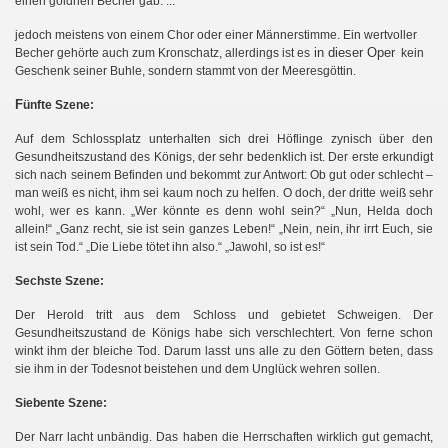
einen goldnen Becher gab. ... “
jedoch meistens von einem Chor oder einer Männerstimme. Ein wertvoller
in dieser Oper
Becher gehörte auch zum Kronschatz, allerdings ist es
kein
Geschenk seiner Buhle, sondern stammt von der Meeresgöttin.
n
F
ünfte Szene:
Auf dem Schlossplatz unterhalten sich drei Höflinge zynisch über den
Gesundheitszustand des Königs, der sehr bedenklich ist. Der erste erkundigt
sich nach seinem Befinden und bekommt zur Antwort: Ob gut oder schlecht –
man weiß es nicht, ihm sei kaum noch zu helfen. O doch, der dritte weiß sehr
wohl, wer es kann. „Wer könnte es denn wohl sein?“ „Nun, Helda doch
allein!“ „Ganz recht, sie ist sein ganzes Leben!“ „Nein, nein, ihr irrt Euch, sie
ist sein Tod.“ „Die Liebe tötet ihn also.“ „Jawohl, so ist es!“
Sechste Szene:
Der Herold tritt aus dem Schloss und gebietet Schweigen. Der
Gesundheitszustand de Königs habe sich verschlechtert. Von ferne schon
winkt ihm der bleiche Tod. Darum lasst uns alle zu den Göttern beten, dass
sie ihm in der Todesnot beistehen und dem Unglück wehren sollen.
Siebente Szene:
Der Narr lacht unbändig. Das haben die Herrschaften wirklich gut gemacht,