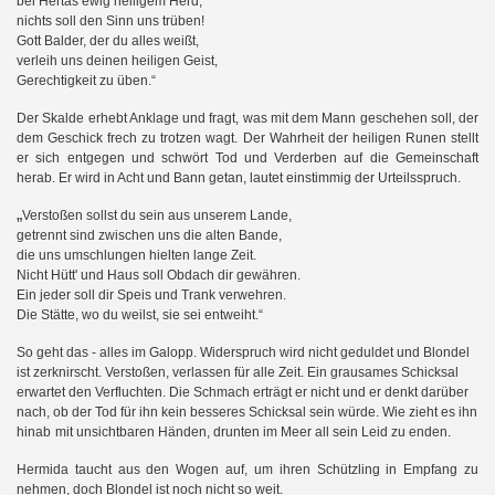
bei Hertas ewig heiligem Herd,
nichts soll den Sinn uns trüben!
Gott Balder, der du alles weißt,
verleih uns deinen heiligen Geist,
Gerechtigkeit zu üben.“
Der Skalde erhebt Anklage und fragt, was mit dem Mann geschehen soll, der
II
dem Geschick frech zu trotzen wagt. Der Wahrheit der heiligen Runen stellt
er sich entgegen und schwört Tod und Verderben auf die Gemeinschaft
herab. Er wird in Acht und Bann getan, lautet einstimmig der Urteilsspruch.
„
Verstoßen sollst du sein aus unserem Lande,
getrennt sind zwischen uns die alten Bande,
die uns umschlungen hielten lange Zeit.
Nicht Hütt' und Haus soll Obdach dir gewähren.
g
Ein jeder soll dir Speis und Trank verwehren.
Die Stätte, wo du weilst, sie sei entweiht.“
So geht das - alles im Galopp. Widerspruch wird nicht geduldet und Blondel
ist zerknirscht. Verstoßen, verlassen für alle Zeit. Ein grausames Schicksal
erwartet den Verfluchten. Die Schmach erträgt er nicht und er denkt darüber
nach, ob der Tod für ihn kein besseres Schicksal sein würde. Wie zieht es ihn
hinab
mit unsichtbaren Händen, drunten im Meer all sein Leid zu enden.
Hermida taucht aus den Wogen auf, um ihren Schützling in Empfang zu
nehmen, doch Blondel ist noch nicht so weit.