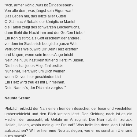
D
"Ach, armer König, was ist
ir geblieben?
Von alle dem, was jüngst sein Eigen war!
Das Leben nur, das letzte aller Güter!
O, Schmach! Sobald der königliche Mantel
die Falten zeigt des schwarzen Leichentuchs,
dann flieht die Nacht ihm und der Großen Liebe!
Ein König stirbt, als Gott erscheint der andere,
vor dem im Staub sich beugt die ganze Welt.
Verruchtes Weib, wird Dir Dein Herz erzittern
und klagen, wenn sein treues Auge bricht.
Nein, nein, Du hast kein fühlend Herz im Busen.
Die Lust hat jedes Mitgefühl erstickt.
Nur einer, Herr, wird um Dich weinen,
D
wenn
u von hier geschieden bist.
Ein Herz wird treu es mit Dir meinen.
Dein Narr ist's, der Dich nie vergisst."
nt
Neu
e Szene:
Plötzlich erblickt der Narr einen fremden Besucher, der leise und verstohlen
umherschleicht und den Blick kreisen lässt. Der Kleidung nach ist es ein
Fischer, der ausspäht, ob Gefahr im Anzug ist. Der Narr ruft ihn zurück:
Hollah, Hollah, wohin mein guter Freund? Was treibt ihn denn, den Hof hier
aufzusuchen? Will er hier eine Netz auslegen, wie er es sonst am Uferrand
auch macht?