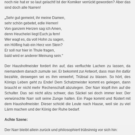
noch nie hat er so laut gelacht! Ist der Komiker verrückt geworden? Aber das
sind doch alle Narren!
„
Sehr gut gemeint, ihr meine Damen,
sehr schön gebetet, edle Herren!
Von ganzem Herzen sag ich Amen,
denn Heuchelei liegt Euch ja fern!
Wer wagt es, da voll Hohn zu sagen,
ein Höfling hab ein Herz von Stein?
Er soll nur hier in Thule fragen,
bald wird er anderer Meinung sein."
Der Haushofmeister fordert ihn auf, das verfluchte Lachen zu lassen, da
m
niemandem danach zu
ute sei. Er bekommt zur Antwort, dass man ihn dafür
bezahle, deswegen sei es ihm verwehrt, Trübsal zu blasen. So hört, des
Königs Leben geht zu Ende! Dem Schatzmeister kommt es gelegen, dann
braucht er nicht mehr Rechenschaft abzulegen. Der Narr klopft ihm auf die
Schulter. Das sei nicht allzu schwer, das Säckel sei doch immer leer. Der
verwünschte Narr soll seine Zunge halten. Ein Page kommt und flüstert mit
dem Haushofmeister. Dieser schickt die Leute nach Hause, weil sie zu viel
Lärm machen und der König der Ruhe bedarf.
ch
A
te Szene:
Der Narr bleibt allein zurück und philosophiert trübsinnig vor sich hin: