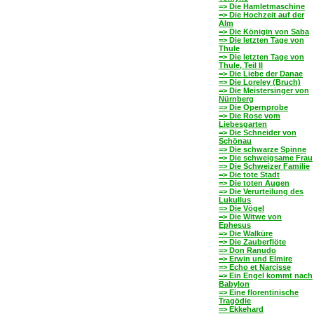
=> Die Hamletmaschine
=> Die Hochzeit auf der
Alm
=> Die Königin von Saba
=> Die letzten Tage von
Thule
=> Die letzten Tage von
Thule, Teil II
=> Die Liebe der Danae
=> Die Loreley (Bruch)
=> Die Meistersinger von
Nürnberg
=> Die Opernprobe
=> Die Rose vom
Liebesgarten
=> Die Schneider von
Schönau
=> Die schwarze Spinne
=> Die schweigsame Frau
=> Die Schweizer Familie
=> Die tote Stadt
=> Die toten Augen
=> Die Verurteilung des
Lukullus
=> Die Vögel
=> Die Witwe von
Ephesus
=> Die Walküre
=> Die Zauberflöte
=> Don Ranudo
=> Erwin und Elmire
=> Echo et Narcisse
=> Ein Engel kommt nach
Babylon
=> Eine florentinische
Tragödie
=> Ekkehard