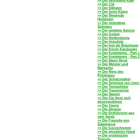
=> Der betrogene Kadi
=> Der Cid
=> Der Diktator
=> Der ferne Klang
=> Der fliegende
Holländer
=> Der geduldige
Sokrates
=> Der geliebte Adonis
=> Der Golem
=> Der Heidenkönig
=> Der Holzdieb
=> Der Igel als Bräutigam
=> Der König Kandaules
=> Der Kreidekreis - Part 1
=> Der Kreidekreis - Part 2
=> Der Mann Mose
=> Der Meister und
Margarita
=> Der Ring des
Polykrates
=> Der Schatzgräber
=> Der Schmied von Gent
=> Der Tempelritter
=> Der Traumgörge
=> Der Vampir
=> Der Zar lässt sich
photografieren
=> Der Zwerg
=> Die Abreise
=> Die Entführung aus
sem Serail
=> Die Freunde von
Salamanca
=> Die Gezeichneten
=> Die glückliche Hand
=> Die großmütige
Tomyris