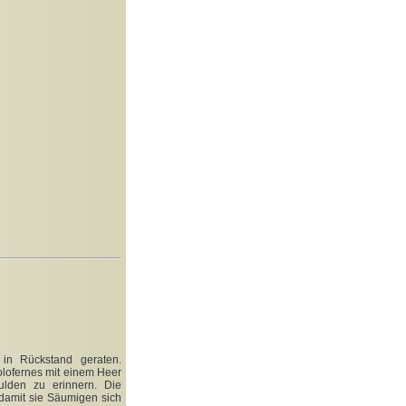
 in Rückstand geraten.
lofernes mit einem Heer
ulden zu erinnern. Die
damit sie Säumigen sich