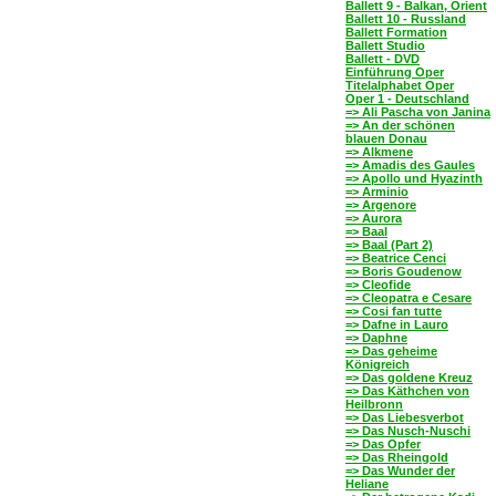
Ballett 9 - Balkan, Orient
Ballett 10 - Russland
Ballett Formation
Ballett Studio
Ballett - DVD
Einführung Oper
Titelalphabet Oper
Oper 1 - Deutschland
=> Ali Pascha von Janina
=> An der schönen
blauen Donau
=> Alkmene
=> Amadis des Gaules
=> Apollo und Hyazinth
=> Arminio
=> Argenore
=> Aurora
=> Baal
=> Baal (Part 2)
=> Beatrice Cenci
=> Boris Goudenow
=> Cleofide
=> Cleopatra e Cesare
=> Cosi fan tutte
=> Dafne in Lauro
=> Daphne
=> Das geheime
Königreich
=> Das goldene Kreuz
=> Das Käthchen von
Heilbronn
=> Das Liebesverbot
=> Das Nusch-Nuschi
=> Das Opfer
=> Das Rheingold
=> Das Wunder der
Heliane