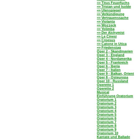
=> Titus Feuerfuchs
=> Tristan und Isolde
=> Ulenspiegel
=> Verkündigung
=> Vertrauenssache
=> Violanta
=> Wozzeck
=> Yolimba
=> Der Alchymist
=> Le Cinesi
=> Croesus
=> Catone in Utica
=> Friedenstag
Oper 2 - Skandinavien
Oper 3 - England
Oper 4 - Nordamerika
Oper 5 - Frankreich
Oper 6 - Iberia
Oper 7 - Italien
Oper 9 - Balkan, Orient
Oper 8 - Osteuropa
Oper 10 - Russland
Operette 1
Operette 2
Musical
Einführung Oratorium
Oratorium 1
Oratorium 2
Oratorium 3
Oratorium 4
Oratorium 5
Oratorium 6
Oratorium 7
Oratorium 8
Oratorium 9
Oratorium 10
Kantate und Ballade