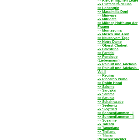
=> Kleider machen Leute
=> L'infedeltà delusa
=> Lohengrin
=> Massimilla Doni
=> Miriways
=> Mitridate
=> Mörder, Hoffnung der
Frauen
=> Montezuma
=> Moses und Aron
=> Neues vom Tage
=> Notre Dame
=> Oberst Chabert
=> Palestrina
=> Parsifal
=> Penelope
(Liebermann)
=> Rainulf und Adelasia
=> Rainulf und Adelasia -
Vol. II
=> Regina
=> Riccardo Primo
=> Robin Hood
=> Salome
=> Sardakai
=> Sarema
=> Satuala
=> Schahrazade
=> Seelewig
=> Siegfried
=> Sonnenflammen - I
=> Sonnenflammen - II
=> Sosarme
=> Talestri
=> Tamerlano
=> Tiefland
=> Tilman
Riemenschneider