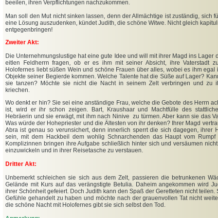
beeilen, ihren Verpflichtungen nachzukommen.
Man soll den Mut nicht sinken lassen, denn der Allmächtige ist zuständig, sich f
eine Lösung auszudenken, kündet Judith, die schöne Witwe. Nicht gleich kapitul
entgegenbringen!
Zweiter Akt:
Die Unternehmungslustige hat eine gute Idee und will mit ihrer Magd ins Lager 
eitlen Feldherrn fragen, ob er es ihm mit seiner Absicht, ihre Vaterstadt zu
Holofernes liebt süßen Wein und schöne Frauen über alles, wobei es ihm egal i
Objekte seiner Begierde kommen. Welche Talente hat die Süße auf Lager? Kann
sie tanzen? Möchte sie nicht die Nacht in seinem Zelt verbringen und zu 
kriechen.
Wo denkt er hin? Sie sei eine anständige Frau, welche die Gebote des Herrn ach
ist, wird er ihr schon zeigen. Bart, Kraushaar und Machtfülle des stattlic
Hebräerin und sie erwägt, mit ihm nach Ninive zu türmen. Aber kann sie das Va
Was würde der Hohepriester und die Ältesten von ihr denken? Ihrer Magd vertrau
Abra ist genau so verunsichert, denn innerlich sperrt die sich dagegen, ihrer H
sein, mit dem Hackbeil dem wohlig Schnarchenden das Haupt vom Rumpf 
Komplizinnen bringen ihre Aufgabe schließlich hinter sich und versäumen nicht,
einzuwickeln und in ihrer Reisetasche zu verstauen.
Dritter Akt:
Unbemerkt schleichen sie sich aus dem Zelt, passieren die betrunkenen Wä
Gelände mit Kurs auf das verängstigte Betulia. Daheim angekommen wird Ju
ihrer Schönheit gefeiert. Doch Judith kann den Spaß der Geretteten nicht teilen. 
Gefühle gehandelt zu haben und möchte nach der grauenvollen Tat nicht weite
die schöne Nacht mit Holofernes gibt sie sich selbst den Tod.