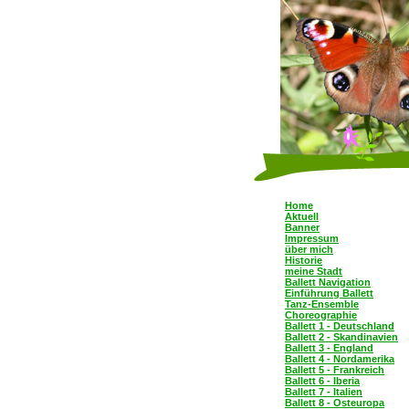
Home
Aktuell
Banner
Impressum
über mich
Historie
meine Stadt
Ballett Navigation
Einführung Ballett
Tanz-Ensemble
Choreographie
Ballett 1 - Deutschland
Ballett 2 - Skandinavien
Ballett 3 - England
Ballett 4 - Nordamerika
Ballett 5 - Frankreich
Ballett 6 - Iberia
Ballett 7 - Italien
Ballett 8 - Osteuropa