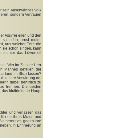
ür sein auserwähltes Volk
ieren, sondern Vertrauen
der Assyrer eilen und den
 schleifen, ernst meint.
st, aus welcher Ecke die
 sie schön singen, kann
ihm unter das Löwenfell
tet. Wer im Zelt der Herr
hen Mannes gefallen der
terland im Stich lassen?
t sie ihre Verwirrung an.
errin dabei behilflich zu
zu trennen. Die beiden
 das bluttriefende Haupt
chter und verlassen das
dith ob ihres Mutes und
Sie bereut es, gegen ihre
rleben. In Erinnerung an