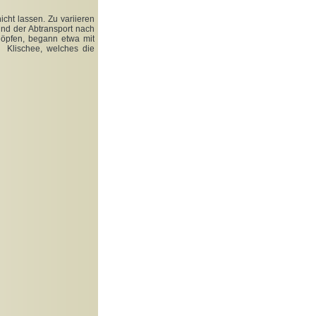
cht lassen. Zu variieren
nd der Abtransport nach
nöpfen, begann etwa mit
m Klischee, welches die