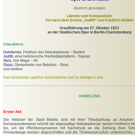
deutsch gesungen
Libretto vom Komponisten
frei nach dem Drama „Judith“ von Friedrich Hebbel
Uraufführung am 27. Oktober 1923
an der Städtischen Oper in Berlin-Charlottenburg
Charaktere:
Holofernes,
Feldherr des Nebukadnezar – Bariton
Judith,
eine hebräoische Freiheitskämpferin - Sopran
Abra,
ihre Magd – Alt
Osias,
Oberpriester von Betulien – Bass
und weitere
Das Geschehen spielt in vorchristlicher Zeit im Heiligen Land
HANDLUNG
Erster Akt:
Die Hebräer der Stadt Betulia sind mit ihrer Tributzahlung an Assyrien
Konsequenterweise schickt der allgewaltige Nebukadnezar seinen Feldherrn Ho
los, um die Pflichtvergessenen mit Nachdruck an die Zahlung ihrer Sch
Proviantwege werden abgeschnitten und die Trinkwasserzufuhr unterbrochen, 