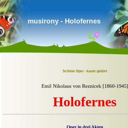
musirony - Holofernes
Schöne Oper - kaum gehört
Emil Nikolaus von Reznicek [1860-1945
Holofernes
Oper in drei Akten