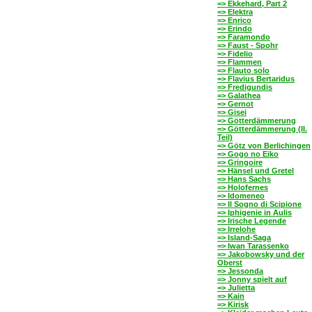
=> Ekkehard, Part 2
=> Elektra
=> Enrico
=> Erindo
=> Faramondo
=> Faust - Spohr
=> Fidelio
=> Flammen
=> Flauto solo
=> Flavius Bertaridus
=> Fredigundis
=> Galathea
=> Gernot
=> Gisei
=> Götterdämmerung
=> Götterdämmerung (II.
Teil)
=> Götz von Berlichingen
=> Gogo no Eiko
=> Gringoire
=> Hänsel und Gretel
=> Hans Sachs
=> Holofernes
=> Idomeneo
=> Il Sogno di Scipione
=> Iphigenie in Aulis
=> Irische Legende
=> Irrelohe
=> Island-Saga
=> Iwan Tarassenko
=> Jakobowsky und der
Oberst
=> Jessonda
=> Jonny spielt auf
=> Julietta
=> Kain
=> Kirisk