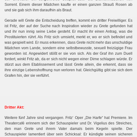
Sorrent. Einem dieser Mädchen kaufte er einen ganzen Strauß Rosen ab
und sie gab sich ihm daraufhin als Braut.
Gerade will Grete die Entscheidung treffen, kommt ein dritter Freiwilliger. Es
ist Fritz, der auf der Suche nach Inspiration wieder zu Grete gefunden hat
und ihr nun innig seine Liebe gesteht. Er macht ihr einen Antrag, was die
Prostituierten rührt. Als Fritz sich umsieht, merkt er, wo er sich befindet und
was gespielt wird. Er muss erkennen, dass Grete nicht mehr das unschuldige
Mädchen vom Lande, sondern eine selbstbewusste, sexuell freizügige Frau
geworden ist. Angewidert stößt er sie von sich. Als der Graf ihn zum Duell
fordert, winkt Fritz ab, da er sich nicht wegen einer Dirne schlagen würde. Er
stürzt aus dem Etablissement und lässt Grete allein, die erkennt, dass sie
ihre einzige Lebenshoffnung nun verloren hat. Gleichgültig gibt sie sich dem
Grafen hin, der sie verführt.
Dritter Akt:
Weitere fünf Jahre sind vergangen. Fritz‘ Oper „Die Harfe“ hat Premiere. Im
Theatercafé erinnern sich der Schauspieler und Dr. Vigelius des Streiches,
den man Grete und ihrem Vater damals beim Kegeln spielte. Der
Schauspieler lamentiert über sein Schicksal: Er kündigte seinen sicheren