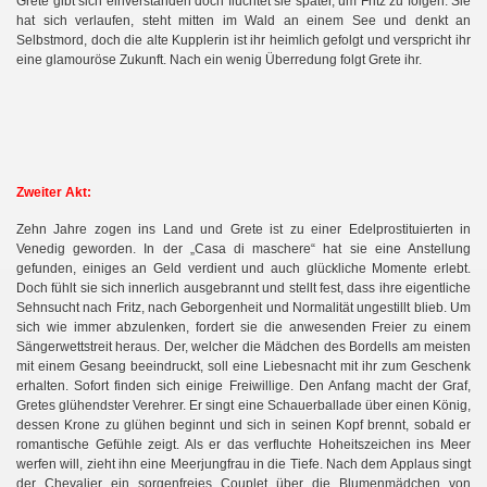
Grete gibt sich einverstanden doch flüchtet sie später, um Fritz zu folgen. Sie
hat sich verlaufen, steht mitten im Wald an einem See und denkt an
Selbstmord, doch die alte Kupplerin ist ihr heimlich gefolgt und verspricht ihr
eine glamouröse Zukunft. Nach ein wenig Überredung folgt Grete ihr.
Zweiter Akt:
Zehn Jahre zogen ins Land und Grete ist zu einer Edelprostituierten in
Venedig geworden. In der „Casa di maschere“ hat sie eine Anstellung
gefunden, einiges an Geld verdient und auch glückliche Momente erlebt.
Doch fühlt sie sich innerlich ausgebrannt und stellt fest, dass ihre eigentliche
Sehnsucht nach Fritz, nach Geborgenheit und Normalität ungestillt blieb. Um
sich wie immer abzulenken, fordert sie die anwesenden Freier zu einem
Sängerwettstreit heraus. Der, welcher die Mädchen des Bordells am meisten
mit einem Gesang beeindruckt, soll eine Liebesnacht mit ihr zum Geschenk
erhalten. Sofort finden sich einige Freiwillige. Den Anfang macht der Graf,
Gretes glühendster Verehrer. Er singt eine Schauerballade über einen König,
dessen Krone zu glühen beginnt und sich in seinen Kopf brennt, sobald er
romantische Gefühle zeigt. Als er das verfluchte Hoheitszeichen ins Meer
werfen will, zieht ihn eine Meerjungfrau in die Tiefe. Nach dem Applaus singt
der Chevalier ein sorgenfreies Couplet über die Blumenmädchen von