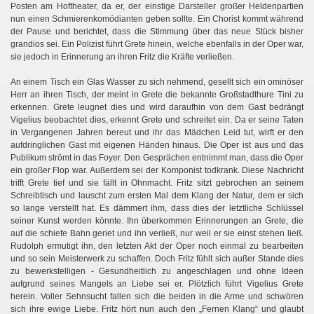
Posten am Hoftheater, da er, der einstige Darsteller großer Heldenpartien
nun einen Schmierenkomödianten geben sollte. Ein Chorist kommt während
der Pause und berichtet, dass die Stimmung über das neue Stück bisher
grandios sei. Ein Polizist führt Grete hinein, welche ebenfalls in der Oper war,
sie jedoch in Erinnerung an ihren Fritz die Kräfte verließen.
An einem Tisch ein Glas Wasser zu sich nehmend, gesellt sich ein ominöser
Herr an ihren Tisch, der meint in Grete die bekannte Großstadthure Tini zu
erkennen. Grete leugnet dies und wird daraufhin von dem Gast bedrängt
Vigelius beobachtet dies, erkennt Grete und schreitet ein. Da er seine Taten
in Vergangenen Jahren bereut und ihr das Mädchen Leid tut, wirft er den
aufdringlichen Gast mit eigenen Händen hinaus. Die Oper ist aus und das
Publikum strömt in das Foyer. Den Gesprächen entnimmt man, dass die Oper
ein großer Flop war. Außerdem sei der Komponist todkrank. Diese Nachricht
trifft Grete tief und sie fällt in Ohnmacht. Fritz sitzt gebrochen an seinem
Schreibtisch und lauscht zum ersten Mal dem Klang der Natur, dem er sich
so lange verstellt hat. Es dämmert ihm, dass dies der letztliche Schlüssel
seiner Kunst werden könnte. Ihn überkommen Erinnerungen an Grete, die
auf die schiefe Bahn geriet und ihn verließ, nur weil er sie einst stehen ließ.
Rudolph ermutigt ihn, den letzten Akt der Oper noch einmal zu bearbeiten
und so sein Meisterwerk zu schaffen. Doch Fritz fühlt sich außer Stande dies
zu bewerkstelligen - Gesundheitlich zu angeschlagen und ohne Ideen
aufgrund seines Mangels an Liebe sei er. Plötzlich führt Vigelius Grete
herein. Voller Sehnsucht fallen sich die beiden in die Arme und schwören
sich ihre ewige Liebe. Fritz hört nun auch den „Fernen Klang“ und glaubt