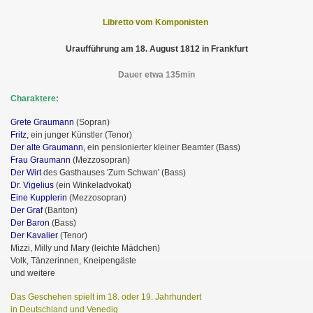
Libretto vom Komponisten
Uraufführung am 18. August 1812 in Frankfurt
Dauer etwa 135min
Charaktere:
Grete Graumann
(Sopran)
Fritz,
ein junger Künstler (Tenor)
Der alte Graumann,
ein pensionierter kleiner Beamter (Bass)
Frau Graumann
(Mezzosopran)
Der Wirt
des Gasthauses 'Zum Schwan' (Bass)
Dr. Vigelius
(ein Winkeladvokat)
Eine Kupplerin
(Mezzosopran)
Der Graf
(Bariton)
Der Baron
(Bass)
Der Kavalier
(Tenor)
Mizzi, Milly und Mary (leichte Mädchen)
Volk, Tänzerinnen, Kneipengäste
und weitere
Das Geschehen spielt im 18. oder 19. Jahrhundert
in Deutschland und Venedig