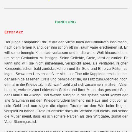
HANDLUNG
Erster Akt:
Der junge Komponist Fritz ist auf der Suche nach der ultimativen Inspiration,
nach dem fernen Klang, der ihm schon oft im Traum vage erschienen ist. Er
will seine beengte Kleinstadt verlassen und in die weite Welt hinausziehen,
um seine Gedanken zu festigen. Seine Geliebte, Grete, lässt er zurück. Er
kann und will sie nicht mitnehmen, verspricht aber, als veritabler, reicher
Komponist schon bald zurückzukehren und ihr Geld und Ehre zu Füßen zu
legen. Schweren Herzens reißt er sich los. Eine alte Kupplerin erscheint bei
der allein gelassenen Grete und bemitleidet sie, da Fritz zum Abschied noch
einmal in die Kneipe „Zum Schwan“ geht und sich zusammen mit ihrem Vater
betrinkt, welcher zum Leidwesen Gretes und ihrer Mutter das gesamte Geld
der Familie für Alkohol und Wetten ausgibt. In der späten Nacht kommt der
alte Graumann mit den Kneipenbrüdern lärmend ins Haus und gibt vor, all
sein Geld und nun sogar die eigene Tochter an den Wirt beim Kegeln
verspielt zu haben. Grete ist entsetzt doch ihr Wehren hilft nichts und selbst
die Mutter meint, dass es schlechtere Partien als den Wirt gäbe, zumal der
Vater Stammgast ist.