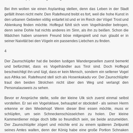
Bei ihm wollen sie einen Asylantrag stellen, denn das Leben in der Stadt
gefällt ihnen nicht mehr. Den Ratefreund treibt es fort, weil die hohe Kunst in
den urbanen Gebieten völlig entartet ist und er im Reich der Vögel Trost und
Ablenkung finden möchte. Hoffegut fühlt sich vom Vogelhändler betrogen,
denn seine Dohle hat nichts anderes im Sinn, als ihn zu beißen. Schon die
Mädchen haben unserem Freund böse mitgespielt und nun glaubt er in
seiner Naivität bei den Vögeln ein passendes Liebchen zu finden.
4
Der Zaunschlüpfer hat die beiden lustigen Wandergesellen zuerst bemerkt
und befürchtet, dass es Vogelhändler aus Tirol sind. Doch Hoffegut
beschwichtigt ihn und lügt, dass er kein Mensch, sondern ein seltener Vogel
aus Afrika sei. Ratefreund stell sich als Hosenkakadu vor. Der Zaunschlüpfer
traut den beiden Strolchen nicht über den Weg und verlangt den
Personalausweis zu sehen.
Bevor er Ansprüche stelle, solle der kleine Ulk sich zuerst einmal selbst
vorstellen. Er sei ein Vogelsklave, behauptet er stocksteif - als seinen Herrn
erkenne er den Wiedehopf. Wenn dieser Brei essen möchte, muss er
schlüpfen, um sein Schneckenschüsselchen zu holen. Der kleine
Kammerdiener möge doch bitte so freundlich sein, sie beide anzumelden.
Der Zaunschlüpfer zögert und möchte erst zu einem späteren Zeitpunkt
seines Amtes walten, denn der König habe eine große Portion Schnaken