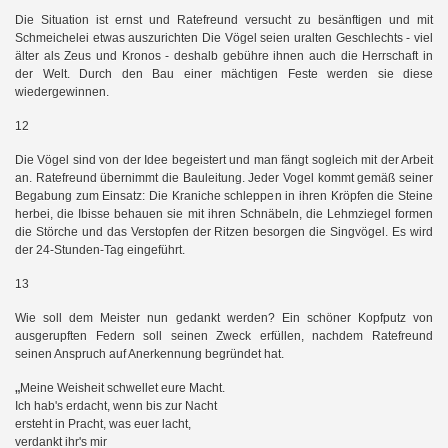
Die Situation ist ernst und Ratefreund versucht zu besänftigen und mit
Schmeichelei etwas auszurichten Die Vögel seien uralten Geschlechts - viel
älter als Zeus und Kronos - deshalb gebühre ihnen auch die Herrschaft in
der Welt. Durch den Bau einer mächtigen Feste werden sie diese
n
wiedergewinnen.
12
Die Vögel sind von der Idee begeistert und man fängt sogleich mit der Arbeit
an. Ratefreund übernimmt die Bauleitung. Jeder Vogel kommt gemäß seiner
Begabung zum Einsatz: Die Kraniche schleppen in ihren Kröpfen die Steine
herbei, die Ibisse behauen sie mit ihren Schnäbeln, die Lehmziegel formen
die Störche und das Verstopfen der Ritzen besorgen die Singvögel. Es wird
der 24-Stunden-Tag eingeführt.
13
Wie soll dem Meister nun gedankt werden? Ein schöner Kopfputz von
ausgerupften Federn soll seinen Zweck erfüllen, nachdem Ratefreund
seinen Anspruch auf Anerkennung begründet hat.
„
Meine Weisheit schwellet eure Macht.
Ich hab's erdacht, wenn bis zur Nacht
ersteht in Pracht, was euer lacht,
verdankt ihr's mir