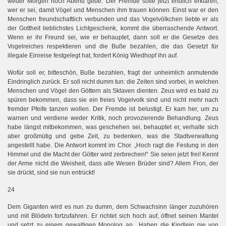
weder Morgen noch Abend gebe. Der Fremde solle jetzt endlich erklären,
wer er sei, damit Vögel und Menschen ihm trauen können. Einst war er den
Menschen freundschaftlich verbunden und das Vogelvölkchen liebte er als
der Gottheit lieblichstes Lichtgeschenk, kommt die überraschende Antwort.
Wenn er ihr Freund sei, wie er behauptet, dann soll er die Gesetze des
Vogelreiches respektieren und die Buße bezahlen, die das Gesetzt für
illegale Einreise festgelegt hat, fordert König Wiedhopf ihn auf.
Wofür soll er, bitteschön, Buße bezahlen, fragt der unheimlich anmutende
Eindringlich zurück. Er soll nicht dumm tun: die Zeiten sind vorbei, in welchen
Menschen und Vögel den Göttern als Sklaven dienten. Zeus wird es bald zu
spüren bekommen, dass sie ein freies Vogelvolk sind und nicht mehr nach
fremder Pfeife tanzen wollen. Der Fremde ist belustigt. Er kam her, um zu
warnen und verdiene weder Kritik, noch provozierende Behandlung. Zeus
habe längst mitbekommen, was geschehen sei, behauptet er, verhalte sich
aber großmütig und gebe Zeit, zu bedenken, was die Stadtverwaltung
angestellt habe. Die Antwort kommt im Chor. „Hoch ragt die Festung in den
Himmel und die Macht der Götter wird zerbrechen!“ Sie seien jetzt frei! Kennt
der Arme nicht die Weisheit, dass alle Wesen Brüder sind? Allem Fron, der
sie drückt, sind sie nun entrückt!
24
Dem Giganten wird es nun zu dumm, dem Schwachsinn länger zuzuhören
und mit Blödeln fortzufahren. Er richtet sich hoch auf, öffnet seinen Mantel
und setzt zu einem gewaltigen Monolog an. „Haben die Kindlein nie von