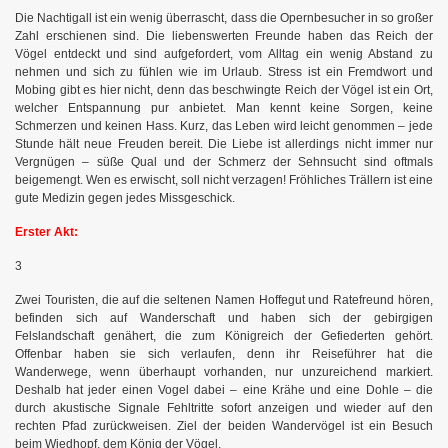
Die Nachtigall ist ein wenig überrascht, dass die Opernbesucher in so großer
Zahl erschienen sind. Die liebenswerten Freunde haben das Reich der
Vögel entdeckt und sind aufgefordert, vom Alltag ein wenig Abstand zu
nehmen und sich zu fühlen wie im Urlaub. Stress ist ein Fremdwort und
Mobing gibt es hier nicht, denn das beschwingte Reich der Vögel ist ein Ort,
welcher Entspannung pur anbietet. Man kennt keine Sorgen, keine
Schmerzen und keinen Hass. Kurz, das Leben wird leicht genommen – jede
Stunde hält neue Freuden bereit. Die Liebe ist allerdings nicht immer nur
Vergnügen – süße Qual und der Schmerz der Sehnsucht sind oftmals
beigemengt. Wen es erwischt, soll nicht verzagen! Fröhliches Trällern ist eine
gute Medizin gegen jedes Missgeschick.
Erster Akt:
3
Zwei Touristen, die auf die seltenen Namen Hoffegut und Ratefreund hören,
befinden sich auf Wanderschaft und haben sich der gebirgigen
Felslandschaft genähert, die zum Königreich der Gefiederten gehört.
Offenbar haben sie sich verlaufen, denn ihr Reiseführer hat die
Wanderwege, wenn überhaupt vorhanden, nur unzureichend markiert.
Deshalb hat jeder einen Vogel dabei – eine Krähe und eine Dohle – die
durch akustische Signale Fehltritte sofort anzeigen und wieder auf den
rechten Pfad zurückweisen. Ziel der beiden Wandervögel ist ein Besuch
beim Wiedhopf, dem König der Vögel.