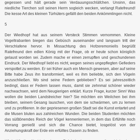
gegessen und hält gerade sein Verdauungsschläfchen. Unsinn, das
niedliche Tierchen soll seinen Herrn sogleich wecken, verlangt Ratefreund!
Die kesse Art des kleinen Türhüters gefällt den beiden Ankömmlingen nicht.
5
Der Wiedhopf hat aus seinem Versteck Stimmen vernommen. Kleine
Vogeltrabanten biegen das Gebüsch auseinander und langsam tritt der
Verschlafene hervor. In Missachtung des Hofzeremoniells begrüßt
Ratefreund den edlen König mit der Frage, ob er heute schon königlich
gelaust worden sei. Zudem mache er einen zerrupften und geschundenen
Eindruck. Der Wiedhopf liebt es nicht, wegen seines ungepflegten Gefieders
verspottet zu werden. Er sei früher auch ein Mensch gewesen, aber auf seine
Bitte habe Zeus ihn transformiert, weil es ihm beliebte, sich den Vögeln
anzuschließen. Wo sind seine Federn geblieben? Es sei jahreszeitlich
bedingt, dass er Federn lassen muss, damit sie zehnmal schöner wieder
nachwachsen, wird dem Neugierigen erklärt. Kurze Frage, kurzer Sinn! Was
wollen die beiden Landstreicher hier? Sie möchten ein Weilchen bei ihm
bleiben, seinem Gesang lauschen, von dem sie schwärmen, um zu lernen
und zu profitieren. In der gepriesenen großen Stadt sei die Kunst entartet und
die Musen bluten aus zahlreichen Wunden. Die beiden Studenten möchten
das süßtönendes Reich der Vögel kennenlernen, in dem das Erfühlte noch
Vorrang genießt und sich die Chance bietet, losgelöst von der
Anziehungskraft der Erde ein erfülltes Dasein zu finden.