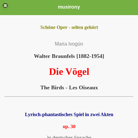
musirony
Schöne Oper - selten gehört
Maria Ivogün
Walter Braunfels [1882-19
5
4]
Die Vögel
The Birds - Les Oiseaux
Lyrisch-phantastisches Spiel in zwei Akten
op. 30
in deutscher Sprache