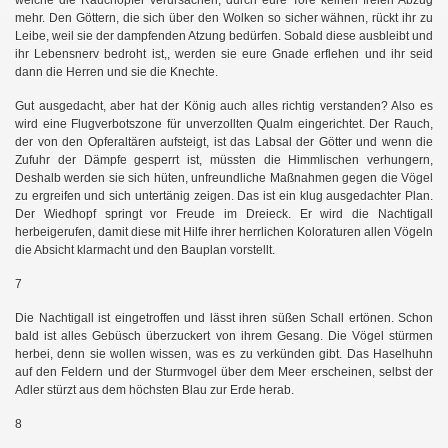
mehr. Den Göttern, die sich über den Wolken so sicher wähnen, rückt ihr zu
Leibe, weil sie der dampfenden Atzung bedürfen. Sobald diese ausbleibt und
ihr Lebensnerv bedroht ist,, werden sie eure Gnade erflehen und ihr seid
en
dann die Herren und sie die Knechte.
Gut ausgedacht, aber hat der König auch alles richtig verstanden? Also es
wird eine Flugverbotszone für unverzollten Qualm eingerichtet. Der Rauch,
der von den Opferaltären aufsteigt, ist das Labsal der Götter und wenn die
Zufuhr der Dämpfe gesperrt ist, müssten die Himmlischen verhungern,
Deshalb werden sie sich hüten, unfreundliche Maßnahmen gegen die Vögel
zu ergreifen und sich untertänig zeigen. Das ist ein klug ausgedachter Plan.
Der Wiedhopf springt vor Freude im Dreieck. Er wird die Nachtigall
herbeigerufen, damit diese mit Hilfe ihrer herrlichen Koloraturen allen Vögeln
die Absicht klarmacht und den Bauplan vorstellt.
7
Die Nachtigall ist eingetroffen und lässt ihren süßen Schall ertönen. Schon
bald ist alles Gebüsch überzuckert von ihrem Gesang. Die Vögel stürmen
herbei, denn sie wollen wissen, was es zu verkünden gibt. Das Haselhuhn
auf den Feldern und der Sturmvogel über dem Meer erscheinen, selbst der
Adler stürzt aus dem höchsten Blau zur Erde herab.
8