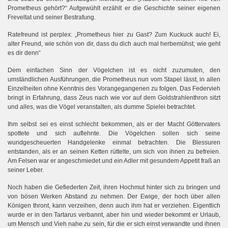
Prometheus gehört?“ Aufgewühlt erzählt er die Geschichte seiner eigenen
Freveltat und seiner Bestrafung.
Ratefreund ist perplex: „Prometheus hier zu Gast? Zum Kuckuck auch! Ei,
alter Freund, wie schön von dir, dass du dich auch mal herbemühst; wie geht
es dir denn“
Dem einfachen Sinn der Vögelchen ist es nicht zuzumuten, den
umständlichen Ausführungen, die Prometheus nun vom Stapel lässt, in allen
Einzelheiten ohne Kenntnis des Vorangegangenen zu folgen. Das Federvieh
bringt in Erfahrung, dass Zeus nach wie vor auf dem Goldstrahlenthron sitzt
und alles, was die Vögel veranstalten, als dumme Spielei betrachtet.
Ihm selbst sei es einst schlecht bekommen, als er der Macht Göttervaters
spottete und sich auflehnte. Die Vögelchen sollen sich seine
wundgescheuerten Handgelenke einmal betrachten. Die Blessuren
entstanden, als er an seinen Ketten rüttelte, um sich von ihnen zu befreien.
Am Felsen war er angeschmiedet und ein Adler mit gesundem Appetit fraß an
seiner Leber.
Noch haben die Gefiederten Zeit, ihren Hochmut hinter sich zu bringen und
von bösen Werken Abstand zu nehmen. Der Ewige, der hoch über allen
Königen thront, kann verzeihen, denn auch ihm hat er verziehen. Eigentlich
wurde er in den Tartarus verbannt, aber hin und wieder bekommt er Urlaub,
um Mensch und Vieh nahe zu sein, für die er sich einst verwandte und ihnen