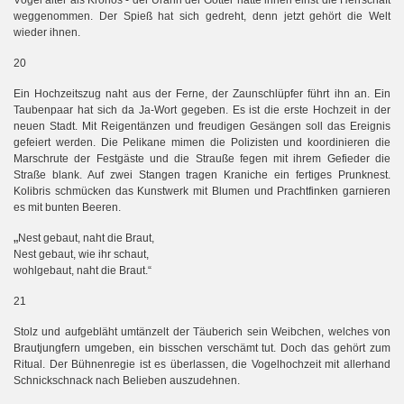
weggenommen. Der Spieß hat sich gedreht, denn jetzt gehört die Welt
wieder ihnen.
20
Ein Hochzeitszug naht aus der Ferne, der Zaunschlüpfer führt ihn an. Ein
Taubenpaar hat sich da Ja-Wort gegeben. Es ist die erste Hochzeit in der
neuen Stadt. Mit Reigentänzen und freudigen Gesängen soll das Ereignis
gefeiert werden. Die Pelikane mimen die Polizisten und koordinieren die
Marschrute der Festgäste und die Strauße fegen mit ihrem Gefieder die
Straße blank. Auf zwei Stangen tragen Kraniche ein fertiges Prunknest.
Kolibris schmücken das Kunstwerk mit Blumen und Prachtfinken garnieren
es mit bunten Beeren.
„
Nest gebaut, naht die Braut,
Nest gebaut, wie ihr schaut,
wohlgebaut, naht die Braut.“
21
Stolz und aufgebläht umtänzelt der Täuberich sein Weibchen, welches von
Brautjungfern umgeben, ein bisschen verschämt tut. Doch das gehört zum
Ritual. Der Bühnenregie ist es überlassen, die Vogelhochzeit mit allerhand
Schnickschnack nach Belieben auszudehnen.