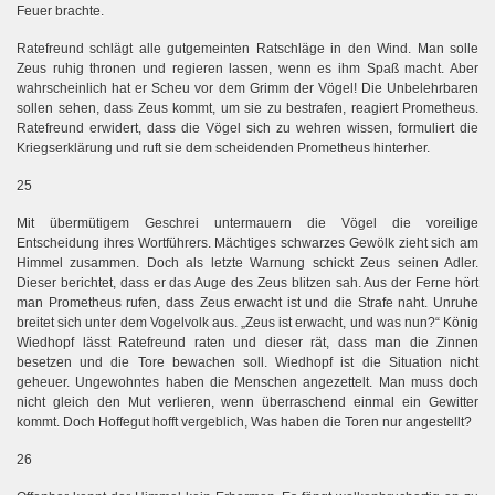
Feuer brachte.
Ratefreund schlägt alle gutgemeinten Ratschläge in den Wind. Man solle
Zeus ruhig thronen und regieren lassen, wenn es ihm Spaß macht. Aber
wahrscheinlich hat er Scheu vor dem Grimm der Vögel! Die Unbelehrbaren
sollen sehen, dass Zeus kommt, um sie zu bestrafen, reagiert Prometheus.
Ratefreund erwidert, dass die Vögel sich zu wehren wissen, formuliert die
Kriegserklärung und ruft sie dem scheidenden Prometheus hinterher.
25
Mit übermütigem Geschrei untermauern die Vögel die voreilige
Entscheidung ihres Wortführers. Mächtiges schwarzes Gewölk zieht sich am
Himmel zusammen. Doch als letzte Warnung schickt Zeus seinen Adler.
Dieser berichtet, dass er das Auge des Zeus blitzen sah. Aus der Ferne hört
man Prometheus rufen, dass Zeus erwacht ist und die Strafe naht. Unruhe
breitet sich unter dem Vogelvolk aus. „Zeus ist erwacht, und was nun?“ König
Wiedhopf lässt Ratefreund raten und dieser rät, dass man die Zinnen
besetzen und die Tore bewachen soll. Wiedhopf ist die Situation nicht
geheuer. Ungewohntes haben die Menschen angezettelt. Man muss doch
nicht gleich den Mut verlieren, wenn überraschend einmal ein Gewitter
kommt. Doch Hoffegut hofft vergeblich, Was haben die Toren nur angestellt?
26