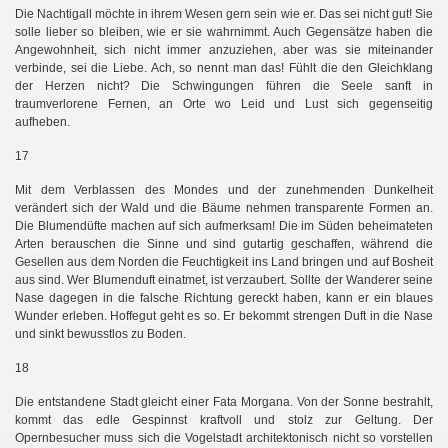
Die Nachtigall möchte in ihrem Wesen gern sein wie er. Das sei nicht gut! Sie
solle lieber so bleiben, wie er sie wahrnimmt. Auch Gegensätze haben die
Angewohnheit, sich nicht immer anzuziehen, aber was sie miteinander
verbinde, sei die Liebe. Ach, so nennt man das! Fühlt die den Gleichklang
der Herzen nicht? Die Schwingungen führen die Seele sanft in
traumverlorene Fernen, an Orte wo Leid und Lust sich gegenseitig
aufheben.
17
Mit dem Verblassen des Mondes und der zunehmenden Dunkelheit
verändert sich der Wald und die Bäume nehmen transparente Formen an.
Die Blumendüfte machen auf sich aufmerksam! Die im Süden beheimateten
Arten berauschen die Sinne und sind gutartig geschaffen, während die
Gesellen aus dem Norden die Feuchtigkeit ins Land bringen und auf Bosheit
aus sind. Wer Blumenduft einatmet, ist verzaubert. Sollte der Wanderer seine
Nase dagegen in die falsche Richtung gereckt haben, kann er ein blaues
Wunder erleben. Hoffegut geht es so. Er bekommt strengen Duft in die Nase
und sinkt bewusstlos zu Boden.
18
Die entstandene Stadt gleicht einer Fata Morgana. Von der Sonne bestrahlt,
kommt das edle Gespinnst kraftvoll und stolz zur Geltung. Der
Opernbesucher muss sich die Vogelstadt architektonisch nicht so vorstellen