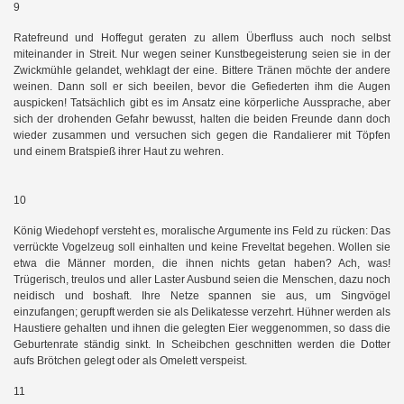
9
Ratefreund und Hoffegut geraten zu allem Überfluss auch noch selbst
miteinander in Streit. Nur wegen seiner Kunstbegeisterung seien sie in der
Zwickmühle gelandet, wehklagt der eine. Bittere Tränen möchte der andere
weinen. Dann soll er sich beeilen, bevor die Gefiederten ihm die Augen
auspicken! Tatsächlich gibt es im Ansatz eine körperliche Aussprache, aber
sich der drohenden Gefahr bewusst, halten die beiden Freunde dann doch
wieder zusammen und versuchen sich gegen die Randalierer mit Töpfen
und einem Bratspieß ihrer Haut zu wehren.
10
König Wiedehopf versteht es, moralische Argumente ins Feld zu rücken: Das
verrückte Vogelzeug soll einhalten und keine Freveltat begehen. Wollen sie
etwa die Männer morden, die ihnen nichts getan haben? Ach, was!
Trügerisch, treulos und aller Laster Ausbund seien die Menschen, dazu noch
neidisch und boshaft. Ihre Netze spannen sie aus, um Singvögel
einzufangen; gerupft werden sie als Delikatesse verzehrt. Hühner werden als
Haustiere gehalten und ihnen die gelegten Eier weggenommen, so dass die
Geburtenrate ständig sinkt. In Scheibchen geschnitten werden die Dotter
aufs Brötchen gelegt oder als Omelett verspeist.
11