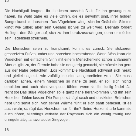
15
Die Nachtigall leugnet, ihr Liedchen ausschließlich für ihn gesungen zu
haben. Im Wald gäbe es viele Ohren, die es gewohnt sind, ihrer holden
Sangeskunst zu lauschen. Das Vögelchen wiegt sich im Geäst die Stimme
klingt wie Silber, aber sein Gesang ist viel zu weit weg. Deshalb fordert
Hoffegut den Sänger auf, sich zu ihm herabzuschwingen, denn er möchte
sein Federkleid streicheln.
Die Menschen seien zu kompliziert, kommt es zurück. Sie stolzieren
gespreizten Fußes umher und sprechen hochtrabende Worte. Was kann ein
Vögelchen mit einfachem Sinn mit einem Menschenkind schon anfangen?
Aber es gibt zu, der Fremde habe sie neugierig gemacht, sie möchte ihn gern
aus der Nähe betrachten. „Los komm!“ Die Nachtigall schwingt sich herab
und gleitet sogleich wie zufällig in seine ausgebreiteten Arme. Sie muss
darüber lachen, einem Menschen so nahe zu sein, er soll sich nichts
einbilden und auch nicht verspottet fühlen, wenn sie ihn lustig findet. Ja,
recht so! Das süße Vögelchen solle ganz nahe herankommen und ihn sein
Herzchen fühlen lassen. Die Pumpe schlägt rasch und das kleine Brüstchen
hebt und senkt sich. Von seiner Wärme fühlt er sich sanft berieselt. Ist es
auch wahr, schlägt das Herzchen nur für ihn? Seine Herzensharfe kann sie
auch hören, allerdings verhalte der Rhythmus sich ein wenig traurig und
unregelmäßig, antwortet der Singvogel.
16