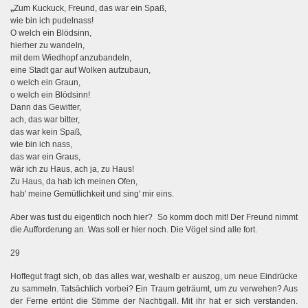
„
Zum Kuckuck, Freund, das war ein Spaß,
wie bin ich pudelnass!
O welch ein Blödsinn,
hierher zu wandeln,
mit dem Wiedhopf anzubandeln,
eine Stadt gar auf Wolken aufzubaun,
o welch ein Graun,
o welch ein Blödsinn!
Dann das Gewitter,
ach, das war bitter,
das war kein Spaß,
wie bin ich nass,
das war ein Graus,
wär ich zu Haus, ach ja, zu Haus!
Zu Haus, da hab ich meinen Ofen,
hab' meine Gemütlichkeit und sing' mir eins.
Aber was tust du eigentlich noch hier?
So komm doch mit!
Der Freund nimmt
die Aufforderung an. Was soll er hier noch. Die Vögel sind alle fort.
29
Hoffegut fragt sich, ob das alles war, weshalb er auszog, um neue Eindrücke
zu sammeln. Tatsächlich vorbei? Ein Traum geträumt, um zu verwehen? Aus
der Ferne ertönt die Stimme der Nachtigall. Mit ihr hat er sich verstanden.