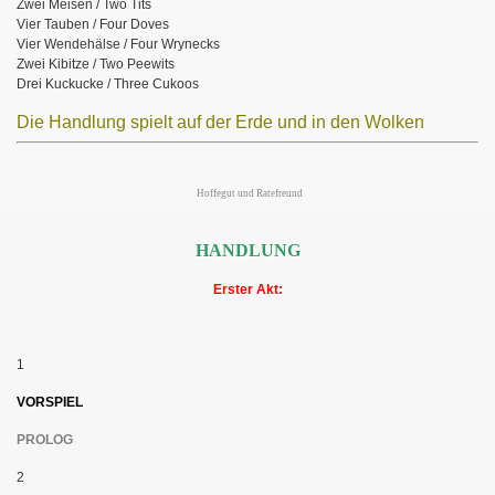
Zwei Meisen / Two Tits
Vier Tauben / Four Doves
Vier Wendehälse / Four Wrynecks
Zwei Kibitze / Two Peewits
Drei Kuckucke / Three Cukoos
Die Handlung spielt auf der Erde und in den Wolken
Hoffegut und Ratefreund
HANDLUNG
Erster Akt:
1
VORSPIEL
PROLOG
2