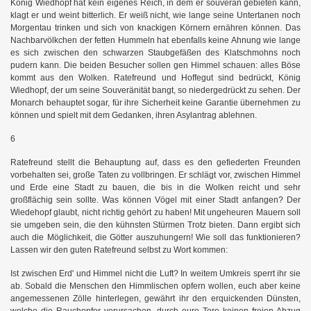
König Wiedhopf hat kein eigenes Reich, in dem er souverän gebieten kann,
klagt er und weint bitterlich. Er weiß nicht, wie lange seine Untertanen noch
Morgentau trinken und sich von knackigen Körnern ernähren können. Das
Nachbarvölkchen der fetten Hummeln hat ebenfalls keine Ahnung wie lange
es sich zwischen den schwarzen Staubgefäßen des Klatschmohns noch
pudern kann. Die beiden Besucher sollen gen Himmel schauen: alles Böse
kommt aus den Wolken. Ratefreund und Hoffegut sind bedrückt, König
Wiedhopf, der um seine Souveränität bangt, so niedergedrückt zu sehen. Der
Monarch behauptet sogar, für ihre Sicherheit keine Garantie übernehmen zu
können und spielt mit dem Gedanken, ihren Asylantrag ablehnen.
6
Ratefreund stellt die Behauptung auf, dass es den gefiederten Freunden
vorbehalten sei, große Taten zu vollbringen. Er schlägt vor, zwischen Himmel
und Erde eine Stadt zu bauen, die bis in die Wolken reicht und sehr
großflächig sein sollte. Was können Vögel mit einer Stadt anfangen? Der
Wiedehopf glaubt, nicht richtig gehört zu haben! Mit ungeheuren Mauern soll
sie umgeben sein, die den kühnsten Stürmen Trotz bieten. Dann ergibt sich
auch die Möglichkeit, die Götter auszuhungern! Wie soll das funktionieren?
Lassen wir den guten Ratefreund selbst zu Wort kommen:
Ist zwischen Erd' und Himmel nicht die Luft? In weitem Umkreis sperrt ihr sie
ab. Sobald die Menschen den Himmlischen opfern wollen, euch aber keine
angemessenen Zölle hinterlegen, gewährt ihr den erquickenden Dünsten,
welche die Rauchopfer verursachen, durch eure Tore keinen freien Abzug