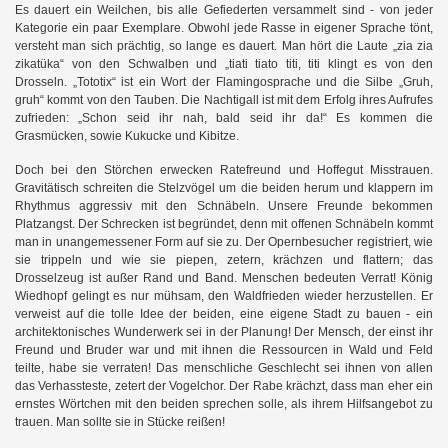
Es dauert ein Weilchen, bis alle Gefiederten versammelt sind - von jeder
Kategorie ein paar Exemplare. Obwohl jede Rasse in eigener Sprache tönt,
versteht man sich prächtig, so lange es dauert. Man hört die Laute „zia zia
zikatüka“ von den Schwalben und „tiati tiato titi, titi klingt es von den
Drosseln. „Tototix“ ist ein Wort der Flamingosprache und die Silbe „Gruh,
gruh“ kommt von den Tauben. Die Nachtigall ist mit dem Erfolg ihres Aufrufes
zufrieden: „Schon seid ihr nah, bald seid ihr da!“ Es kommen die
II
Grasmücken, sowie Kukucke und Kibitze.
Doch bei den Störchen erwecken Ratefreund und Hoffegut Misstrauen.
Gravitätisch schreiten die Stelzvögel um die beiden herum und klappern im
Rhythmus aggressiv mit den Schnäbeln. Unsere Freunde bekommen
Platzangst. Der Schrecken ist begründet, denn mit offenen Schnäbeln kommt
man in unangemessener Form auf sie zu. Der Opernbesucher registriert, wie
g
sie trippeln und wie sie piepen, zetern, krächzen und flattern; das
Drosselzeug ist außer Rand und Band. Menschen bedeuten Verrat! König
Wiedhopf gelingt es nur mühsam, den Waldfrieden wieder herzustellen. Er
verweist auf die tolle Idee der beiden, eine eigene Stadt zu bauen - ein
architektonisches Wunderwerk sei in der Planung! Der Mensch, der einst ihr
Freund und Bruder war und mit ihnen die Ressourcen in Wald und Feld
teilte, habe sie verraten! Das menschliche Geschlecht sei ihnen von allen
das Verhassteste, zetert der Vogelchor. Der Rabe krächzt, dass man eher ein
ernstes Wörtchen mit den beiden sprechen solle, als ihrem Hilfsangebot zu
trauen. Man sollte sie in Stücke reißen!