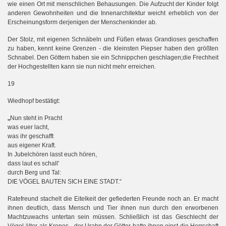
wie einen Ort mit menschlichen Behausungen. Die Aufzucht der Kinder folgt
anderen Gewohnheiten und die Innenarchitektur weicht erheblich von der
Erscheinungsform derjenigen der Menschenkinder ab.
Der Stolz, mit eigenen Schnäbeln und Füßen etwas Grandioses geschaffen
zu haben, kennt keine Grenzen - die kleinsten Piepser haben den größten
Schnabel. Den Göttern haben sie ein Schnippchen geschlagen;die Frechheit
der Hochgestellten kann sie nun nicht mehr erreichen.
19
Wiedhopf bestätigt:
„
Nun steht in Pracht
was euer lacht,
was ihr geschafft
aus eigener Kraft.
In Jubelchören lasst euch hören,
dass laut es schall'
durch Berg und Tal:
DIE VÖGEL BAUTEN SICH EINE STADT.“
Ratefreund stachelt die Eitelkeit der gefiederten Freunde noch an. Er macht
ihnen deutlich, dass Mensch und Tier ihnen nun durch den erworbenen
Machtzuwachs untertan sein müssen. Schließlich ist das Geschlecht der
Vögel älter als Kronos - der Urahn der Götter hatte ihnen einst die Herrschaft