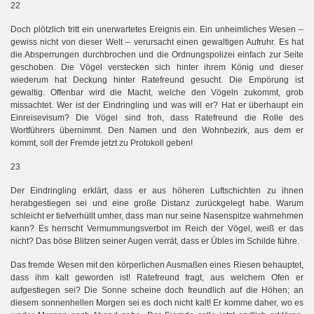
22
Doch plötzlich tritt ein unerwartetes Ereignis ein. Ein unheimliches Wesen –
gewiss nicht von dieser Welt – verursacht einen gewaltigen Aufruhr. Es hat
die Absperrungen durchbrochen und die Ordnungspolizei einfach zur Seite
geschoben. Die Vögel verstecken sich hinter ihrem König und dieser
wiederum hat Deckung hinter Ratefreund gesucht. Die Empörung ist
gewaltig. Offenbar wird die Macht, welche den Vögeln zukommt, grob
missachtet. Wer ist der Eindringling und was will er? Hat er überhaupt ein
Einreisevisum? Die Vögel sind froh, dass Ratefreund die Rolle des
Wortführers übernimmt. Den Namen und den Wohnbezirk, aus dem er
kommt, soll der Fremde jetzt zu Protokoll geben!
23
Der Eindringling erklärt, dass er aus höheren Luftschichten zu ihnen
herabgestiegen sei und eine große Distanz zurückgelegt habe. Warum
schleicht er tiefverhüllt umher, dass man nur seine Nasenspitze wahrnehmen
kann? Es herrscht Vermummungsverbot im Reich der Vögel, weiß er das
nicht? Das böse Blitzen seiner Augen verrät, dass er Übles im Schilde führe.
Das fremde Wesen mit den körperlichen Ausmaßen eines Riesen behauptet,
dass ihm kalt geworden ist! Ratefreund fragt, aus welchem Ofen er
aufgestiegen sei? Die Sonne scheine doch freundlich auf die Höhen; an
diesem sonnenhellen Morgen sei es doch nicht kalt! Er komme daher, wo es