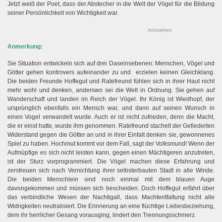
Jetzt weiß der Poet, dass der Abstecher in die Welt der Vögel für die Bildung
seiner Persönlichkeit von Wichtigkeit war.
Aristophnes
Anmerkung:
Sie Situation entwickeln sich auf drei Daseinsebenen: Menschen, Vögel und
Götter gehen kontrovers aufeinander zu und erzielen keinen Gleichklang.
Die beiden Freunde Hoffegut und Ratefreund fühlen sich in ihrer Haut nicht
mehr wohl und denken, anderswo sei die Welt in Ordnung. Sie gehen auf
Wanderschaft und landen im Reich der Vögel. Ihr König ist Wiedhopf, der
ursprünglich ebenfalls ein Mensch war, und dann auf seinen Wunsch in
einen Vogel verwandelt wurde. Auch er ist nicht zufrieden, denn die Macht,
die er einst hatte, wurde ihm genommen. Ratefreund stachelt der Gefiederten
Widerstand gegen die Götter an und in ihrer Einfalt denken sie, gewonnenes
Spiel zu haben. Hochmut kommt vor dem Fall, sagt der Volksmund! Wenn der
Aufmüpfige es sich nicht leisten kann, gegen einen Mächtigeren anzutreten,
ist der Sturz vorprogrammiert. Die Vögel machen diese Erfahrung und
zerstreuen sich nach Vernichtung ihrer selbsterbauten Stadt in alle Winde.
Die beiden Menschlein sind noch einmal mit dem blauen Auge
davongekommen und müssen sich bescheiden. Doch Hoffegut erfährt über
das verbindliche Wesen der Nachtigall, dass Machtentfaltung nicht alle
Widrigkeiten neutralisiert. Die Erinnerung an eine flüchtige Liebesbeziehung,
dem ihr herrlicher Gesang vorausging, lindert den Trennungsschmerz.