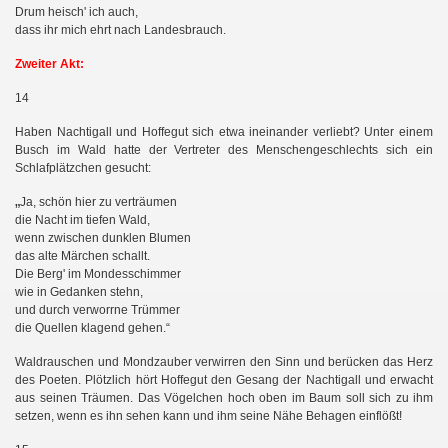
Drum heisch' ich auch,
dass ihr mich ehrt nach Landesbrauch.
Zweiter Akt:
14
Haben Nachtigall und Hoffegut sich etwa ineinander verliebt? Unter einem
Busch im Wald hatte der Vertreter des Menschengeschlechts sich ein
Schlafplätzchen gesucht:
„
Ja, schön hier zu verträumen
die Nacht im tiefen Wald,
wenn zwischen dunklen Blumen
das alte Märchen schallt.
Die Berg' im Mondesschimmer
wie in Gedanken stehn,
und durch verworrne Trümmer
die Quellen klagend gehen.“
Waldrauschen und Mondzauber verwirren den Sinn und berücken das Herz
des Poeten. Plötzlich hört Hoffegut den Gesang der Nachtigall und erwacht
aus seinen Träumen. Das Vögelchen hoch oben im Baum soll sich zu ihm
setzen, wenn es ihn sehen kann und ihm seine Nähe Behagen einflößt!