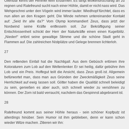
Offenbar kennt der Himmel kein Erbarmen. Es fängt wolkenbruchartig an zu
regnen und Ratefreund sucht nach einer Höhle, damit er nicht nass wird. Das
Wehgeschrei unter den Vögeln wird immer lauter. Wiedhopf fürchtet, dass es
nun allen an den Kragen geht. Die Winde nehmen untereinander Kontakt
auf: „Seid ihr alle da?“ Vom Olymp kommandiert Zeus, dass jetzt der
Nordwind seine Kräfte entfesseln soll. Zur Bekräftigung seiner
Entschlossenheit schickt der Herr der Naturkräfte einen einen Kugelblitz.
„Nieder!“ ertönt seine gewaltige Stimme und die schöne Stadt geht in
Flammen auf. Die zahlreichen Nistplätze und Gelege brennen lichterloh.
27
Den rettenden Einfall hat die Nachtigall. Aus dem Gebüsch ertönen ihre
Koloraturen zum Lob auf den Weltenlenker. Er sei heilig, dafür gebühre ihm
Lob und ein Preis. Hoffegut teilt die Ansicht, dass Zeus groß ist. Allgemein
befürwortet man, dass man aus Gründen der Zweckmäßigkeit Zeus seine
Herrlichkeit auf ewig lassen soll. Götter haben die Qualität schnell beleidigt
zu sein, genießen es aber auch, sich schnell wieder zu versöhnen zu
können. Der Zorn ist bald verraucht, nachdem das Gespinnst abgebrannt ist.
28
Ratefreund kommt aus seiner Höhle heraus - sein schöner Kopfputz ist
allerdings hinüber. Sein Humor ist ihm geblieben, denn er kann schon
wieder Witze machen. Zitieren wir ihn: