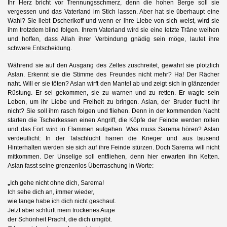
Ihr Herz bricht vor Trennungsschmerz, denn die hohen Berge soll sie
vergessen und das Vaterland im Stich lassen. Aber hat sie überhaupt eine
Wahl? Sie liebt Dscherikoff und wenn er ihre Liebe von sich weist, wird sie
ihm trotzdem blind folgen. Ihrem Vaterland wird sie eine letzte Träne weihen
und hoffen, dass Allah ihrer Verbindung gnädig sein möge, lautet ihre
schwere Entscheidung.
Während sie auf den Ausgang des Zeltes zuschreitet, gewahrt sie plötzlich
Aslan. Erkennt sie die Stimme des Freundes nicht mehr? Ha! Der Rächer
naht. Will er sie töten? Aslan wirft den Mantel ab und zeigt sich in glänzender
Rüstung. Er sei gekommen, sie zu warnen und zu retten. Er wagte sein
Leben, um ihr Liebe und Freiheit zu bringen. Aslan, der Bruder flucht ihr
nicht? Sie soll ihm rasch folgen und fliehen. Denn in der kommenden Nacht
starten die Tscherkessen einen Angriff, die Köpfe der Feinde werden rollen
und das Fort wird in Flammen aufgehen. Was muss Sarema hören? Aslan
verdeutlicht: In der Talschlucht harren die Krieger und aus tausend
Hinterhalten werden sie sich auf ihre Feinde stürzen. Doch Sarema will nicht
mitkommen. Der Unselige soll entfliehen, denn hier erwarten ihn Ketten.
Aslan fasst seine grenzenlos Überraschung in Worte:
„
Ich gehe nicht ohne dich, Sarema!
Ich sehe dich an, immer wieder,
wie lange habe ich dich nicht geschaut.
Jetzt aber schlürft mein trockenes Auge
der Schönheit Pracht, die dich umgibt.