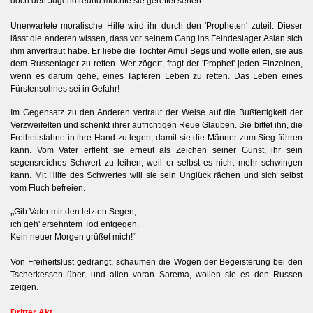
doch den Jugendfreund möchte sie gerettet sehen.
Unerwartete moralische Hilfe wird ihr durch den 'Propheten' zuteil. Dieser
lässt die anderen wissen, dass vor seinem Gang ins Feindeslager Aslan sich
ihm anvertraut habe. Er liebe die Tochter Amul Begs und wolle eilen, sie aus
dem Russenlager zu retten. Wer zögert, fragt der 'Prophet' jeden Einzelnen,
wenn es darum gehe, eines Tapferen Leben zu retten. Das Leben eines
Fürstensohnes sei in Gefahr!
Im Gegensatz zu den Anderen vertraut der Weise auf die Bußfertigkeit der
Verzweifelten und schenkt ihrer aufrichtigen Reue Glauben. Sie bittet ihn, die
Freiheitsfahne in ihre Hand zu legen, damit sie die Männer zum Sieg führen
kann. Vom Vater erfleht sie erneut als Zeichen seiner Gunst, ihr sein
segensreiches Schwert zu leihen, weil er selbst es nicht mehr schwingen
kann. Mit Hilfe des Schwertes will sie sein Unglück rächen und sich selbst
vom Fluch befreien.
„
Gib Vater mir den letzten Segen,
ich geh' ersehntem Tod entgegen.
Kein neuer Morgen grüßet mich!“
Von Freiheitslust gedrängt, schäumen die Wogen der Begeisterung bei den
Tscherkessen über, und allen voran Sarema, wollen sie es den Russen
zeigen.
Dritter Akt