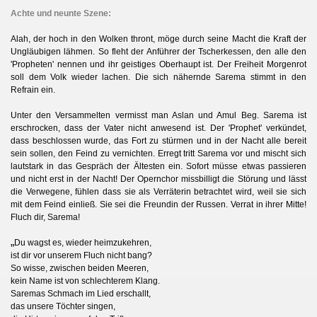
Achte und neunte Szene:
Alah, der hoch in den Wolken thront, möge durch seine Macht die Kraft der
Ungläubigen lähmen. So fleht der Anführer der Tscherkessen, den alle den
'Propheten' nennen und ihr geistiges Oberhaupt ist. Der Freiheit Morgenrot
soll dem Volk wieder lachen. Die sich nähernde Sarema stimmt in den
Refrain ein.
Unter den Versammelten vermisst man Aslan und Amul Beg. Sarema ist
erschrocken, dass der Vater nicht anwesend ist. Der 'Prophet' verkündet,
dass beschlossen wurde, das Fort zu stürmen und in der Nacht alle bereit
sein sollen, den Feind zu vernichten. Erregt tritt Sarema vor und mischt sich
lautstark in das Gespräch der Ältesten ein. Sofort müsse etwas passieren
und nicht erst in der Nacht! Der Opernchor missbilligt die Störung und lässt
die Verwegene, fühlen dass sie als Verräterin betrachtet wird, weil sie sich
mit dem Feind einließ. Sie sei die Freundin der Russen. Verrat in ihrer Mitte!
Fluch dir, Sarema!
„
Du wagst es, wieder heimzukehren,
ist dir vor unserem Fluch nicht bang?
So wisse, zwischen beiden Meeren,
kein Name ist von schlechterem Klang.
Saremas Schmach im Lied erschallt,
das unsere Töchter singen,