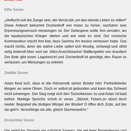
Elfte Szene:
„
Verflucht soll die Zunge sein, die Verrat übt, um das elende Leben zu retten!“
Diese Antwort bekommt Dscherikoff von Aslan zu hören, nachdem sein
Erpressungsversuch misslungen ist. Der Gefangene sollte ihm verraten, wo
die kaukasischen Krieger stehen und wie viele es sind. Der russische
Kommandeur macht ihm klar, dass Sarema ihn treulos verlassen habe. Das
macht nichts, denn die wahre Liebe opfert sich freudig, schweigt und stirbt
selig leidend! Aber vom sei .Alles Ansichtssache! Waffengeklirr von draußen!
Der Bote gibt einen Lagebericht und Dscherikoff ist genötigt, den Raum zu
verlassen, um Weisungen zu erteilen.
Zwölfte Szene:
Aslan freut sich, dass er die Hörnerrufe seiner Brüder hört. Freiheitslieder
klingen an seine Ohren. Doch er selbst ist gebunden und kann das Schwert
nicht schwingen. Der Sieg neigt sich den Tscherkessen zu und Aslan ist bald
befreit. Markige Sprüche schob er voran. „Stürzet, Felsen,so stürzt doch
nieder. Begrabet die blutigen Würger der Brüder! O öffne dich, Erde, auf der
sie geh'n. Verschlinge sie alle, gleich Sturmesweh'n.“
Dreizehnte Szene:
Die wirkliche Siegerin sei natürlich Sarema, die mit ihrer Begeisterung und