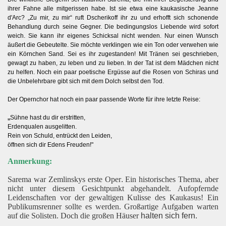
ihrer Fahne alle mitgerissen habe. Ist sie etwa eine kaukasische Jeanne
d'Arc? „Zu mir, zu mir“ ruft Dscherikoff ihr zu und erhofft sich schonende
Behandlung durch seine Gegner. Die bedingungslos Liebende wird sofort
weich. Sie kann ihr eigenes Schicksal nicht wenden. Nur einen Wunsch
äußert die Gebeutelte. Sie möchte verklingen wie ein Ton oder verwehen wie
ein Körnchen Sand. Sei es ihr zugestanden! Mit Tränen sei geschrieben,
gewagt zu haben, zu leben und zu lieben. In der Tat ist dem Mädchen nicht
zu helfen. Noch ein paar poetische Ergüsse auf die Rosen von Schiras und
die Unbelehrbare gibt sich mit dem Dolch selbst den Tod.
Der Opernchor hat noch ein paar passende Worte für ihre letzte Reise:
„
Sühne hast du dir erstritten,
Erdenqualen ausgelitten.
Rein von Schuld, entrückt den Leiden,
öffnen sich dir Edens Freuden!"
Anmerkung:
Sarema war Zemlinskys erste Oper
.
Ein historisches Thema, aber
nicht unter diesem Gesichtpunkt abgehandelt.
Aufopfernde
Leidenschaften vor der gewaltigen Kulisse des Kaukasus! Ein
Publikumsrenner sollte es werden. Großartige Aufgaben warten
auf die Solisten. Doch die großen Häuser
halten sich fern.