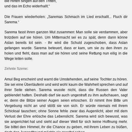
die Hirten singen auf den Triften,
und das im Echo widerhallt.“
Die Frauen wiederholen: „Saremas Schmach im Lied erschallt... Fluch dir
n
Sarema.“
Sarema fasst ihren ganzen Mut zusammen: Man solle sie verdammen, aber
trotzdem auf sie hören. Um Mitternacht sei es zu spät, denn dann könne
Aslan bereits tot sein. - Ihr wird die Schuld zugeschoben, dass Aslan
gefangen wurde. Sarema beteuert, dass er kam, um sie zu den ihren zu
holen und fleht, dass man auf sie hören und seine Rettung nun eilig in die
Wege leiten solle.
Zehnte Szene:
Amul Beg erscheint und warnt die Umstehenden, auf seine Tochter zu hören.
Sie sei eine Überläuferin und wird wohl kaum die Wahrheit sprechen und auf
ihrer Seite stehen. Sarema wusste nicht, dass die Russen den Vater
geblendet hatten. Deshalb darf sie auch ungestraft zu ihm aufschauen, sagt
er, denn die Blitze seiner Augen seien erloschen. Er nimmt ihre Bitte um
Vergebung nicht an und stößt sie von sich. Er würde niemals mit ihrem
Schicksal tauschen; ohne Sonne fehle zwar das Augenlicht, aber mit dem
Verlust der Ehre erlösche das Lebenslicht. Sarema wird sich bewusst, was
sie angerichtet hat und sieht auf dieser Welt für sich keine Hoffnung mehr.
Sie bittet den Himmel, ihr die Chance zu geben, mit ihrem Leben zu büßen,