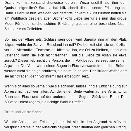
Dscherikoff ist verständlicherweise gereizt: Wozu erzählt sie ihm den
Quatsch eigentlich? Sarema hat blitzschnell die passende Erklärung zur
Hand. Er erfülle nun, was der Spielgefährte ihr verhieß. Mit Blumen hatten sie
am Waldbach gespielt, aber Dscherikoffs Liebe sei für sie nun das große
Meer. Für eine solche schöne Erklärung gibt es eine besonders fetten
Schmatz vom Geliebten.
Soll mit der Affäre jetzt Schluss sein oder wird Sarema ihm an den Platz
folgen, wohin der Zar von Russland ihn ruft? Dscherikoff stellt sie urplötzlich
vor die Alternative. Erschrocken bittet sie ihn, vor Ort zu bleiben, denn vom
Vaterland kann sie sich nicht trennen. Hält die Liebe zu Aslan sie etwa
zurück? Dieser liebt nicht die Person, die ihr Volk betrog, zerstreut sie seinen
Argwohn. Der Vater wird seinen Segen in Fluch verwandeln und ihre Brüder
werden nicht diejenige schützen, die beim Feind lebt. Der Brüder Waffen darf
sie nicht tragen, denn vor ihrem Hass erbebt ihr Herz.
Wenn sich alles so verhält, wie sie schildert, müsse ihr die Entscheidung zur
Abreise nicht schwer fallen. Auf der einen Seite warten auf sie Verachtung,
Bann und Fluch und auf der anderen Liebe, Segen, Glück und Ruhe. Die
Süße soll nicht zögern, die richtige Wahl zu treffen!
Dritte und vierte Szene:
Wie die Antilope am Felshang bereit ist, sich in den Abgrund zu stürzen,
verspürt Sarema in der Aussichtslosigkeit ihrer Situation den gleichen Drang.