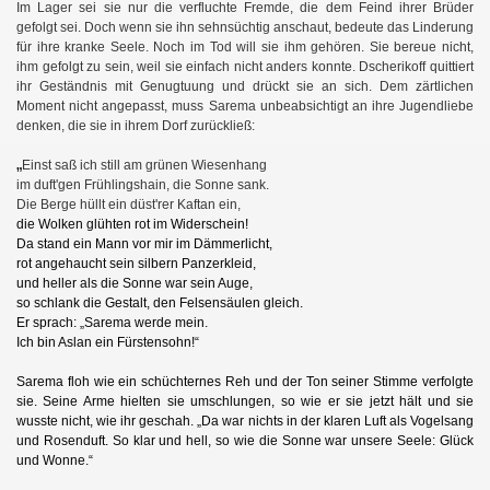
Im Lager sei sie nur die verfluchte Fremde, die dem Feind ihrer Brüder
gefolgt sei. Doch wenn sie ihn sehnsüchtig anschaut, bedeute das Linderung
für ihre kranke Seele. Noch im Tod will sie ihm gehören. Sie bereue nicht,
ihm gefolgt zu sein, weil sie einfach nicht anders konnte. Dscherikoff quittiert
ihr Geständnis mit Genugtuung und drückt sie an sich. Dem zärtlichen
Moment nicht angepasst, muss Sarema unbeabsichtigt an ihre Jugendliebe
denken, die sie in ihrem Dorf zurückließ:
„
Einst saß ich still am grünen Wiesenhang
im duft'gen Frühlingshain, die Sonne sank.
Die Berge hüllt ein düst'rer Kaftan ein,
die Wolken glühten rot im Widerschein!
Da stand ein Mann vor mir im Dämmerlicht,
rot angehaucht sein silbern Panzerkleid,
und heller als die Sonne war sein Auge,
so schlank die Gestalt, den Felsensäulen gleich.
Er sprach: „Sarema werde mein.
Ich bin Aslan ein Fürstensohn!“
Sarema floh wie ein schüchternes Reh und der Ton seiner Stimme verfolgte
sie. Seine Arme hielten sie umschlungen, so wie er sie jetzt hält und sie
wusste nicht, wie ihr geschah. „Da war nichts in der klaren Luft als Vogelsang
und Rosenduft. So klar und hell, so wie die Sonne war unsere Seele: Glück
und Wonne.“