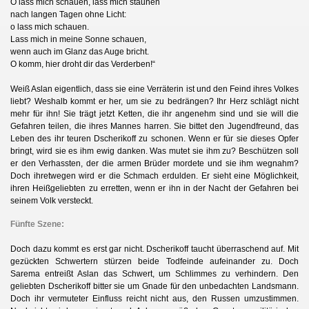
O lass mich schauen, lass mich staunen
nach langen Tagen ohne Licht:
o lass mich schauen.
Lass mich in meine Sonne schauen,
en
wenn auch im Glanz das Auge bricht.
O komm, hier droht dir das Verderben!“
Weiß Aslan eigentlich, dass sie eine Verräterin ist und den Feind ihres Volkes
liebt? Weshalb kommt er her, um sie zu bedrängen? Ihr Herz schlägt nicht
mehr für ihn! Sie trägt jetzt Ketten, die ihr angenehm sind und sie will die
Gefahren teilen, die ihres Mannes harren. Sie bittet den Jugendfreund, das
Leben des ihr teuren Dscherikoff zu schonen. Wenn er für sie dieses Opfer
bringt, wird sie es ihm ewig danken. Was mutet sie ihm zu? Beschützen soll
er den Verhassten, der die armen Brüder mordete und sie ihm wegnahm?
Doch ihretwegen wird er die Schmach erdulden. Er sieht eine Möglichkeit,
ihren Heißgeliebten zu erretten, wenn er ihn in der Nacht der Gefahren bei
seinem Volk versteckt.
Fünfte Szene:
Doch dazu kommt es erst gar nicht. Dscherikoff taucht überraschend auf. Mit
gezückten Schwertern stürzen beide Todfeinde aufeinander zu. Doch
Sarema entreißt Aslan das Schwert, um Schlimmes zu verhindern. Den
geliebten Dscherikoff bitter sie um Gnade für den unbedachten Landsmann.
Doch ihr vermuteter Einfluss reicht nicht aus, den Russen umzustimmen.