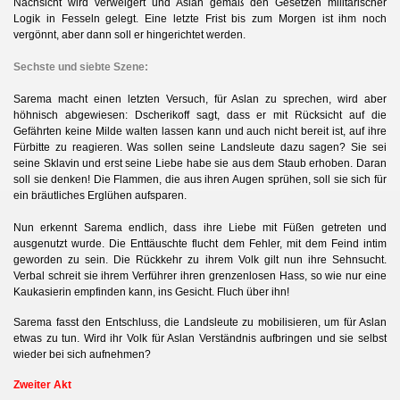
Nachsicht wird verweigert und Aslan gemäß den Gesetzen militärischer
Logik in Fesseln gelegt. Eine letzte Frist bis zum Morgen ist ihm noch
vergönnt, aber dann soll er hingerichtet werden.
Sechste und siebte Szene:
Sarema macht einen letzten Versuch, für Aslan zu sprechen, wird aber
II
höhnisch abgewiesen: Dscherikoff sagt, dass er mit Rücksicht auf die
Gefährten keine Milde walten lassen kann und auch nicht bereit ist, auf ihre
Fürbitte zu reagieren. Was sollen seine Landsleute dazu sagen? Sie sei
seine Sklavin und erst seine Liebe habe sie aus dem Staub erhoben. Daran
soll sie denken! Die Flammen, die aus ihren Augen sprühen, soll sie sich für
ein bräutliches Erglühen aufsparen.
g
Nun erkennt Sarema endlich, dass ihre Liebe mit Füßen getreten und
ausgenutzt wurde. Die Enttäuschte flucht dem Fehler, mit dem Feind intim
geworden zu sein. Die Rückkehr zu ihrem Volk gilt nun ihre Sehnsucht.
Verbal schreit sie ihrem Verführer ihren grenzenlosen Hass, so wie nur eine
Kaukasierin empfinden kann, ins Gesicht. Fluch über ihn!
Sarema fasst den Entschluss, die Landsleute zu mobilisieren, um für Aslan
etwas zu tun. Wird ihr Volk für Aslan Verständnis aufbringen und sie selbst
wieder bei sich aufnehmen?
Zweiter Akt