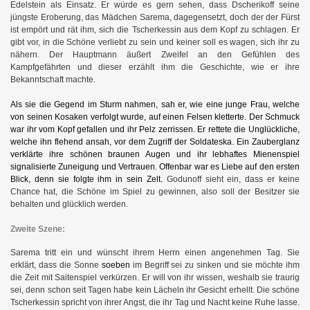
Edelstein als Einsatz. Er würde es gern sehen, dass Dscherikoff seine
jüngste Eroberung, das Mädchen Sarema, dagegensetzt, doch der der Fürst
ist empört und rät ihm, sich die Tscherkessin aus dem Kopf zu schlagen. Er
gibt vor, in die Schöne verliebt zu sein und keiner soll es wagen, sich ihr zu
nähern. Der Hauptmann äußert Zweifel an den Gefühlen des
Kampfgefährten und dieser erzählt ihm die Geschichte, wie er ihre
Bekanntschaft machte.
Als sie die Gegend im Sturm nahmen, sah er, wie eine junge Frau, welche
von seinen Kosaken verfolgt wurde, auf einen Felsen kletterte. Der Schmuck
war ihr vom Kopf gefallen und ihr Pelz zerrissen. Er rettete die Unglückliche,
welche ihn flehend ansah, vor dem Zugriff der Soldateska. Ein Zauberglanz
verklärte ihre schönen braunen Augen und ihr lebhaftes Mienenspiel
signalisierte Zuneigung und Vertrauen. Offenbar war es Liebe auf den ersten
Blick, denn sie folgte ihm in sein Zelt.
Godunoff sieht ein, dass er keine
Chance hat, die Schöne im Spiel zu gewinnen, also soll der Besitzer sie
behalten und glücklich werden.
Zweite Szene:
Sarema tritt ein und wünscht ihrem Herrn einen angenehmen Tag. Sie
erklärt, dass die Sonne
soeben
im Begriff sei zu sinken und sie möchte ihm
die Zeit mit Saitenspiel verkürzen. Er will von ihr wissen, weshalb sie traurig
sei, denn schon seit Tagen habe kein Lächeln ihr Gesicht erhellt. Die schöne
Tscherkessin spricht von ihrer Angst, die ihr Tag und Nacht keine Ruhe lasse.