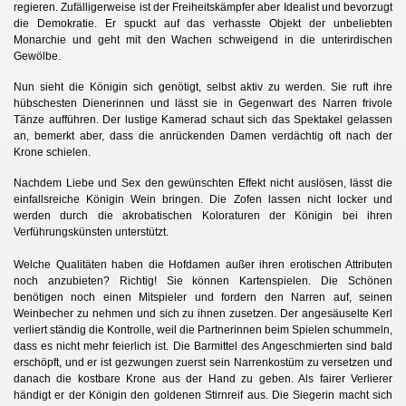
regieren. Zufälligerweise ist der Freiheitskämpfer aber Idealist und bevorzugt
die Demokratie. Er spuckt auf das verhasste Objekt der unbeliebten
Monarchie und geht mit den Wachen schweigend in die unterirdischen
Gewölbe.
Nun sieht die Königin sich genötigt, selbst aktiv zu werden. Sie ruft ihre
hübschesten Dienerinnen und lässt sie in Gegenwart des Narren frivole
Tänze aufführen. Der lustige Kamerad schaut sich das Spektakel gelassen
an, bemerkt aber, dass die anrückenden Damen verdächtig oft nach der
Krone schielen.
Nachdem Liebe und Sex den gewünschten Effekt nicht auslösen, lässt die
einfallsreiche Königin Wein bringen. Die Zofen lassen nicht locker und
werden durch die akrobatischen Koloraturen der Königin bei ihren
Verführungskünsten unterstützt.
Welche Qualitäten haben die Hofdamen außer ihren erotischen Attributen
noch anzubieten? Richtig! Sie können Kartenspielen. Die Schönen
benötigen noch einen Mitspieler und fordern den Narren auf, seinen
Weinbecher zu nehmen und sich zu ihnen zusetzen. Der angesäuselte Kerl
verliert ständig die Kontrolle, weil die Partnerinnen beim Spielen schummeln,
dass es nicht mehr feierlich ist. Die Barmittel des Angeschmierten sind bald
erschöpft, und er ist gezwungen zuerst sein Narrenkostüm zu versetzen und
danach die kostbare Krone aus der Hand zu geben. Als fairer Verlierer
händigt er der Königin den goldenen Stirnreif aus. Die Siegerin macht sich