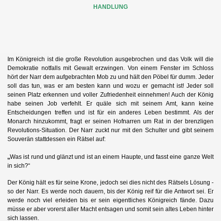
HANDLUNG
Im Königreich ist die große Revolution ausgebrochen und das Volk will die
Demokratie notfalls mit Gewalt erzwingen. Von einem Fenster im Schloss
hört der Narr dem aufgebrachten Mob zu und hält den Pöbel für dumm. Jeder
soll das tun, was er am besten kann und wozu er gemacht ist! Jeder soll
seinen Platz erkennen und voller Zufriedenheit einnehmen! Auch der König
habe seinen Job verfehlt. Er quäle sich mit seinem Amt, kann keine
Entscheidungen treffen und ist für ein anderes Leben bestimmt. Als der
Monarch hinzukommt, fragt er seinen Hofnarren um Rat in der brenzligen
Revolutions-Situation. Der Narr zuckt nur mit den Schulter und gibt seinem
Souverän stattdessen ein Rätsel auf:
„
Was ist rund und glänzt und ist an einem Haupte, und fasst eine ganze Welt
in sich?“
Der König hält es für seine Krone, jedoch sei dies nicht des Rätsels Lösung -
so der Narr. Es werde noch dauern, bis der König reif für die Antwort sei. Er
werde noch viel erleiden bis er sein eigentliches Königreich fände. Dazu
müsse er aber vorerst aller Macht entsagen und somit sein altes Leben hinter
sich lassen.