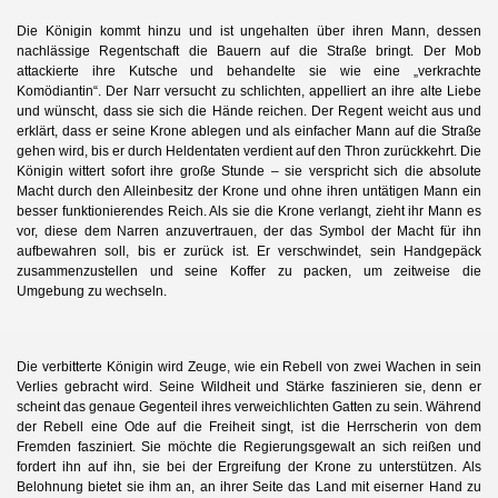
Die Königin kommt hinzu und ist ungehalten über ihren Mann, dessen
nachlässige Regentschaft die Bauern auf die Straße bringt. Der Mob
attackierte ihre Kutsche und behandelte sie wie eine „verkrachte
Komödiantin“. Der Narr versucht zu schlichten, appelliert an ihre alte Liebe
und wünscht, dass sie sich die Hände reichen. Der Regent weicht aus und
erklärt, dass er seine Krone ablegen und als einfacher Mann auf die Straße
gehen wird, bis er durch Heldentaten verdient auf den Thron zurückkehrt. Die
Königin wittert sofort ihre große Stunde – sie verspricht sich die absolute
Macht durch den Alleinbesitz der Krone und ohne ihren untätigen Mann ein
besser funktionierendes Reich. Als sie die Krone verlangt, zieht ihr Mann es
vor, diese dem Narren anzuvertrauen, der das Symbol der Macht für ihn
aufbewahren soll, bis er zurück ist. Er verschwindet, sein Handgepäck
zusammenzustellen und seine Koffer zu packen, um zeitweise die
Umgebung zu wechseln.
Die verbitterte Königin wird Zeuge, wie ein Rebell von zwei Wachen in sein
Verlies gebracht wird. Seine Wildheit und Stärke faszinieren sie, denn er
scheint das genaue Gegenteil ihres verweichlichten Gatten zu sein. Während
der Rebell eine Ode auf die Freiheit singt, ist die Herrscherin von dem
Fremden fasziniert. Sie möchte die Regierungsgewalt an sich reißen und
fordert ihn auf ihn, sie bei der Ergreifung der Krone zu unterstützen. Als
Belohnung bietet sie ihm an, an ihrer Seite das Land mit eiserner Hand zu