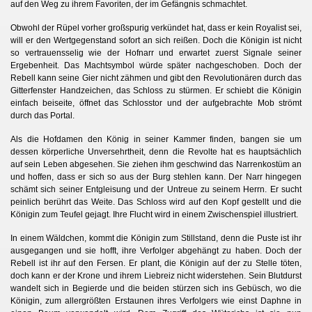
auf den Weg zu ihrem Favoriten, der im Gefängnis schmachtet.
Obwohl der Rüpel vorher großspurig verkündet hat, dass er kein Royalist sei,
will er den Wertgegenstand sofort an sich reißen. Doch die Königin ist nicht
so vertrauensselig wie der Hofnarr und erwartet zuerst Signale seiner
Ergebenheit. Das Machtsymbol würde später nachgeschoben. Doch der
Rebell kann seine Gier nicht zähmen und gibt den Revolutionären durch das
Gitterfenster Handzeichen, das Schloss zu stürmen. Er schiebt die Königin
einfach beiseite, öffnet das Schlosstor und der aufgebrachte Mob strömt
durch das Portal.
Als die Hofdamen den König in seiner Kammer finden, bangen sie um
dessen körperliche Unversehrtheit, denn die Revolte hat es hauptsächlich
auf sein Leben abgesehen. Sie ziehen ihm geschwind das Narrenkostüm an
und hoffen, dass er sich so aus der Burg stehlen kann. Der Narr hingegen
schämt sich seiner Entgleisung und der Untreue zu seinem Herrn. Er sucht
peinlich berührt das Weite. Das Schloss wird auf den Kopf gestellt und die
Königin zum Teufel gejagt. Ihre Flucht wird in einem Zwischenspiel illustriert.
In einem Wäldchen, kommt die Königin zum Stillstand, denn die Puste ist ihr
ausgegangen und sie hofft, ihre Verfolger abgehängt zu haben. Doch der
Rebell ist ihr auf den Fersen. Er plant, die Königin auf der zu Stelle töten,
doch kann er der Krone und ihrem Liebreiz nicht widerstehen. Sein Blutdurst
wandelt sich in Begierde und die beiden stürzen sich ins Gebüsch, wo die
Königin, zum allergrößten Erstaunen ihres Verfolgers wie einst Daphne in