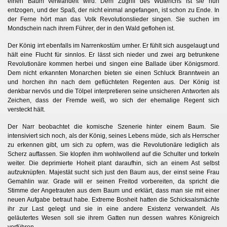
einen Baum verwandelt wird. Dem Zugriff des Wüterichs ist sie nun
entzogen, und der Spaß, der nicht einmal angefangen, ist schon zu Ende. In
der Ferne hört man das Volk Revolutionslieder singen. Sie suchen im
Mondschein nach ihrem Führer, der in den Wald geflohen ist.
Der König irrt ebenfalls im Narrenkostüm umher. Er fühlt sich ausgelaugt und
hält eine Flucht für sinnlos. Er lässt sich nieder und zwei arg betrunkene
Revolutionäre kommen herbei und singen eine Ballade über Königsmord.
Dem nicht erkannten Monarchen bieten sie einen Schluck Branntwein an
und horchen ihn nach dem geflüchteten Regenten aus. Der König ist
denkbar nervös und die Tölpel interpretieren seine unsicheren Antworten als
Zeichen, dass der Fremde weiß, wo sich der ehemalige Regent sich
versteckt hält.
Der Narr beobachtet die komische Szenerie hinter einem Baum. Sie
intensiviert sich noch, als der König, seines Lebens müde, sich als Herrscher
zu erkennen gibt, um sich zu opfern, was die Revolutionäre lediglich als
Scherz auffassen. Sie klopfen ihm wohlwollend auf die Schulter und torkeln
weiter. Die deprimierte Hoheit plant daraufhin, sich an einem Ast selbst
aufzuknüpfen. Majestät sucht sich just den Baum aus, der einst seine Frau
Gemahlin war. Grade will er seinen Freitod vorbereiten, da spricht die
Stimme der Angetrauten aus dem Baum und erklärt, dass man sie mit einer
neuen Aufgabe betraut habe. Extreme Bosheit hatten die Schicksalsmächte
ihr zur Last gelegt und sie in eine andere Existenz verwandelt. Als
geläutertes Wesen soll sie ihrem Gatten nun dessen wahres Königreich