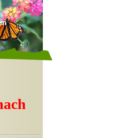
on
nach