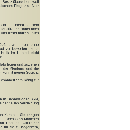
n Besitz übergehen, weil
falschem Ehrgeiz stößt er
uckt und bleibt bei dem
terstützt ihn dabei nach
iel lieber hätte sie sich
chöpfung wunderbar, ohne
ut zu bewerten, ist er
Kritik im Himmel nicht
r.
Hals legen und zuziehen
en die Kleidung und die
Henker mit neuem Gesicht.
 Schönheit dem König zur
h in Depressionen. Akki,
seiner neuen Verkleidung
en Kummer. Sie bringen
ennt. Doch dass Mädchen
f. Doch das will keiner
 für sie zu begeistern,