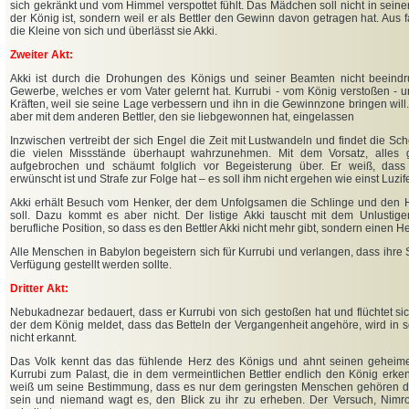
sich gekränkt und vom Himmel verspottet fühlt. Das Mädchen soll nicht in seine
der König ist, sondern weil er als Bettler den Gewinn davon getragen hat. Aus 
die Kleine von sich und überlässt sie Akki.
Zweiter Akt:
Akki ist durch die Drohungen des Königs und seiner Beamten nicht beeindr
Gewerbe, welches er vom Vater gelernt hat. Kurrubi - vom König verstoßen - un
Kräften, weil sie seine Lage verbessern und ihn in die Gewinnzone bringen will. V
aber mit dem anderen Bettler, den sie liebgewonnen hat, eingelassen
Inzwischen vertreibt der sich Engel die Zeit mit Lustwandeln und findet die S
die vielen Missstände überhaupt wahrzunehmen. Mit dem Vorsatz, alles g
aufgebrochen und schäumt folglich vor Begeisterung über. Er weiß, dass 
erwünscht ist und Strafe zur Folge hat – es soll ihm nicht ergehen wie einst Luzife
Akki erhält Besuch vom Henker, der dem Unfolgsamen die Schlinge und den 
soll. Dazu kommt es aber nicht. Der listige Akki tauscht mit dem Unlustig
berufliche Position, so dass es den Bettler Akki nicht mehr gibt, sondern einen 
Alle Menschen in Babylon begeistern sich für Kurrubi und verlangen, dass ihre
Verfügung gestellt werden sollte.
Dritter Akt:
Nebukadnezar bedauert, dass er Kurrubi von sich gestoßen hat und flüchtet sic
der dem König meldet, dass das Betteln der Vergangenheit angehöre, wird in 
nicht erkannt.
Das Volk kennt das das fühlende Herz des Königs und ahnt seinen geheim
Kurrubi zum Palast, die in dem vermeintlichen Bettler endlich den König erk
weiß um seine Bestimmung, dass es nur dem geringsten Menschen gehören dar
sein und niemand wagt es, den Blick zu ihr zu erheben. Der Versuch, Nimrod