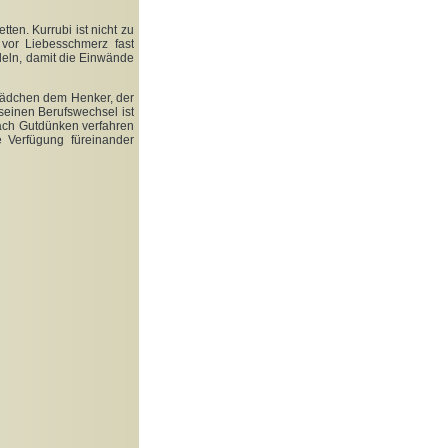
ten. Kurrubi ist nicht zu
vor Liebesschmerz fast
ndeln, damit die Einwände
 Mädchen dem Henker, der
 seinen Berufswechsel ist
nach Gutdünken verfahren
 Verfügung füreinander