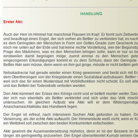
G
HANDLUN
Erster Akt:
A
uch der Herr im Himmel hat manchmal Flausen im Kopf. Er formt zum Zeitvert
und beauftragt einen Engel, der sich vorher als Bettler zu verkleiden hat, es na
es dem Geringsten der Menschen in Form von Gottes Gnade zum Geschenk zu
noch nie unten auf der Erde und hat keine rechte Vorstellung, wer der Begünsti
Frage des Mädchens, was es den Menschen bringen solle, kann er nur so be
einstweilen damit begnügen möge, zuerst einmal zu den Menschen geb
eingezogenen Erkundigungen kommt er zu dem Schluss, dass der Geringste
Bettler Akki sein müsse, denn wenn es ihm gut ginge, müsste er nicht betteln ge
Nebukadnezar hat gerade wieder einen Krieg gewonnen und berät sich mit Erz
dem Obertheologen von der Kriegsbeute einen Sozialstaat aufzubauen. Bettler s
weil sich das für einen Musterstaat mit Vorbildfunktion nicht schickt. Es soll a
und das Betteln bei Todesstrafe verboten werden.
Den Akki kümmert der Erlass des Königs nicht und er bettelt munter weiter. Das
der sich nun ebenfalls als Bettler verkleidet und sich unter das Volk misc
untersuchen. Im gleichen Aufputz wie Akki will er dem Widerspenst
Anaschamaschtaklaku das Handwerk legen.
Der Engel ist erfreut, nach intensivem Suchen Akki gefunden zu haben. D
Verwirrung, als der echte Akki auftaucht. Der Himmelsbote weiß nicht, wem er K
ein Wettstreit soll zwischen den beiden Konkurrenten entscheiden.
Akki gewinnt die Auseinandersetzung mühelos, denn er ist der Bessere im Be
länger als geringwertig anzusehen. Der Engel überantwortet Kurrubi seinem G