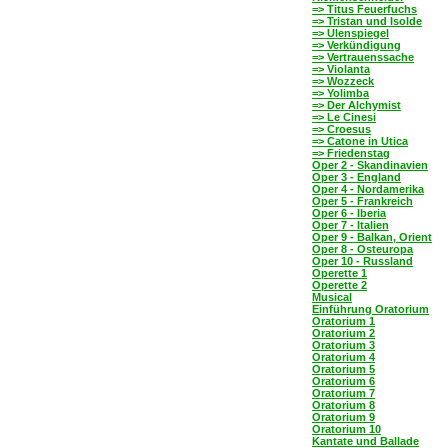
=> Titus Feuerfuchs
=> Tristan und Isolde
=> Ulenspiegel
=> Verkündigung
=> Vertrauenssache
=> Violanta
=> Wozzeck
=> Yolimba
=> Der Alchymist
=> Le Cinesi
=> Croesus
=> Catone in Utica
=> Friedenstag
Oper 2 - Skandinavien
Oper 3 - England
Oper 4 - Nordamerika
Oper 5 - Frankreich
Oper 6 - Iberia
Oper 7 - Italien
Oper 9 - Balkan, Orient
Oper 8 - Osteuropa
Oper 10 - Russland
Operette 1
Operette 2
Musical
Einführung Oratorium
Oratorium 1
Oratorium 2
Oratorium 3
Oratorium 4
Oratorium 5
Oratorium 6
Oratorium 7
Oratorium 8
Oratorium 9
Oratorium 10
Kantate und Ballade