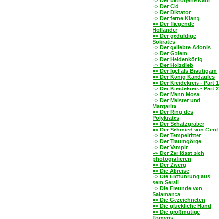
=> Der betrogene Kadi
=> Der Cid
=> Der Diktator
=> Der ferne Klang
=> Der fliegende
Holländer
=> Der geduldige
Sokrates
=> Der geliebte Adonis
=> Der Golem
=> Der Heidenkönig
=> Der Holzdieb
=> Der Igel als Bräutigam
=> Der König Kandaules
=> Der Kreidekreis - Part 1
=> Der Kreidekreis - Part 2
=> Der Mann Mose
=> Der Meister und
Margarita
=> Der Ring des
Polykrates
=> Der Schatzgräber
=> Der Schmied von Gent
=> Der Tempelritter
=> Der Traumgörge
=> Der Vampir
=> Der Zar lässt sich
photografieren
=> Der Zwerg
=> Die Abreise
=> Die Entführung aus
sem Serail
=> Die Freunde von
Salamanca
=> Die Gezeichneten
=> Die glückliche Hand
=> Die großmütige
Tomyris