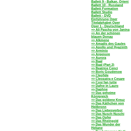
Ballett 9 - Balkan, Orient
Ballett 10 - Russland
Ballett Formation
Ballett Studio
Ballett - DVD
Einführung Oper
Titelalphabet Oper
Oper 1 - Deutschland
=> Ali Pascha von Janina
=> An der schönen
blauen Donau
=> Alkmene
=> Amadis des Gaules
=> Apollo und Hyazinth
=> Arminio
=> Argenore
=> Aurora
=> Baal
=> Baal (Part 2)
=> Beatrice Cenci
=> Boris Goudenow
=> Cleofide
=> Cleopatra e Cesare
=> Cosi fan tutte
=> Dafne in Lauro
=> Daphne
=> Das geheime
Königreich
=> Das goldene Kreuz
=> Das Käthchen von
Heilbronn
=> Das Liebesverbot
=> Das Nusch-Nuschi
=> Das Opfer
=> Das Rheingold
=> Das Wunder der
Heliane