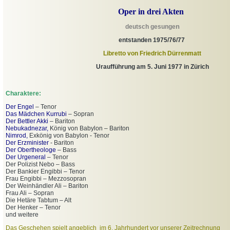
Oper in drei Akten
n
deutsch gesunge
entstanden 1975/76/77
Libretto von Friedrich Dürrenmatt
Uraufführung am 5. Juni 1977 in Zürich
Charaktere:
Der Enge
l
– Tenor
Das Mädchen Kurrubi
– Sopran
Der Bettler Akki
– Bariton
Nebukadnezar,
König von Babylon – Bariton
Nimrod,
Exkönig von Babylon - Tenor
Der Erzminister
- Bariton
Der Obertheologe
– Bass
Der Urgeneral
– Tenor
Der Polizist Nebo – Bass
Der Bankier Engibbi – Tenor
Frau Engibbi – Mezzosopran
Der Weinhändler Ali – Bariton
Frau Ali – Sopran
Die Hetäre Tabtum – Alt
Der Henker – Tenor
und weitere
Das Geschehen spielt angeblich im 6. Jahrhundert vor unserer Zeitrechnung