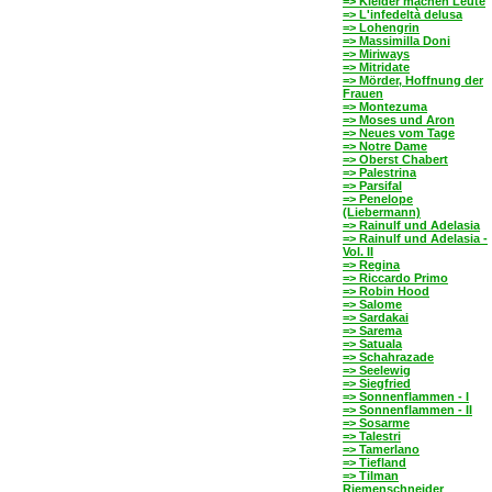
=> Kleider machen Leute
=> L'infedeltà delusa
=> Lohengrin
=> Massimilla Doni
=> Miriways
=> Mitridate
=> Mörder, Hoffnung der
Frauen
=> Montezuma
=> Moses und Aron
=> Neues vom Tage
=> Notre Dame
=> Oberst Chabert
=> Palestrina
=> Parsifal
=> Penelope
(Liebermann)
=> Rainulf und Adelasia
=> Rainulf und Adelasia -
Vol. II
=> Regina
=> Riccardo Primo
=> Robin Hood
=> Salome
=> Sardakai
=> Sarema
=> Satuala
=> Schahrazade
=> Seelewig
=> Siegfried
=> Sonnenflammen - I
=> Sonnenflammen - II
=> Sosarme
=> Talestri
=> Tamerlano
=> Tiefland
=> Tilman
Riemenschneider