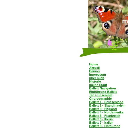
m
Home
Aktuell
Banner
Impressum
über mich
Historie
meine Stadt
Ballett Navigation
Einführung Ballett
Tanz-Ensemble
Choreographie
Ballett 1 - Deutschland
Ballett 2 - Skandinavien
Ballett 3 - England
Ballett 4 - Nordamerika
Ballett 5 - Frankreich
Ballett 6 - Iberia
Ballett 7 - Italien
Ballett 8 - Osteuropa