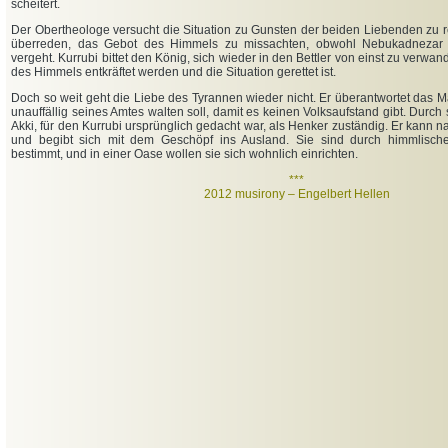
scheitert.
Der Obertheologe versucht die Situation zu Gunsten der beiden Liebenden zu ret
überreden, das Gebot des Himmels zu missachten, obwohl Nebukadnezar 
vergeht. Kurrubi bittet den König, sich wieder in den Bettler von einst zu verwa
des Himmels entkräftet werden und die Situation gerettet ist.
Doch so weit geht die Liebe des Tyrannen wieder nicht. Er überantwortet das
unauffällig seines Amtes walten soll, damit es keinen Volksaufstand gibt. Durch
Akki, für den Kurrubi ursprünglich gedacht war, als Henker zuständig. Er kann 
und begibt sich mit dem Geschöpf ins Ausland. Sie sind durch himmlische
bestimmt, und in einer Oase wollen sie sich wohnlich einrichten.
***
2012 musirony – Engelbert Hellen