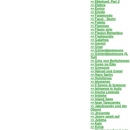
=> Ekkehard, Part 2
=> Elektra
=> Enrico
=> Erindo
=> Faramondo
=> Faust - Spohr
=> Fidelio
=> Flammen
=> Flauto solo
=> Flavius Bertaridus
=> Fredigundis
=> Galathea
=> Gernot
=> Gisei
=> Götterdämmerung
=> Götterdämmerung (II.
Teil)
=> Götz von Berlichingen
=> Gogo no Eiko
=> Gringoire
=> Hänsel und Gretel
=> Hans Sachs
=> Holofernes
=> Idomeneo
=> Il Sogno di Scipione
=> Iphigenie in Aulis
=> Irische Legende
=> Irrelohe
=> Island-Saga
=> Iwan Tarassenko
=> Jakobowsky und der
Oberst
=> Jessonda
=> Jonny spielt auf
=> Julietta
=> Kain
=> Kirisk