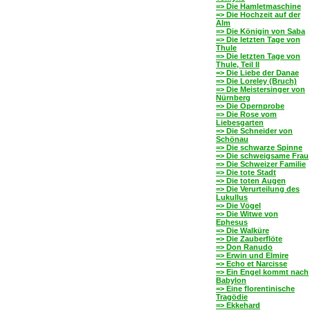
=> Die Hamletmaschine
=> Die Hochzeit auf der
Alm
=> Die Königin von Saba
=> Die letzten Tage von
Thule
=> Die letzten Tage von
Thule, Teil II
=> Die Liebe der Danae
=> Die Loreley (Bruch)
=> Die Meistersinger von
Nürnberg
=> Die Opernprobe
=> Die Rose vom
Liebesgarten
=> Die Schneider von
Schönau
=> Die schwarze Spinne
=> Die schweigsame Frau
=> Die Schweizer Familie
=> Die tote Stadt
=> Die toten Augen
=> Die Verurteilung des
Lukullus
=> Die Vögel
=> Die Witwe von
Ephesus
=> Die Walküre
=> Die Zauberflöte
=> Don Ranudo
=> Erwin und Elmire
=> Echo et Narcisse
=> Ein Engel kommt nach
Babylon
=> Eine florentinische
Tragödie
=> Ekkehard