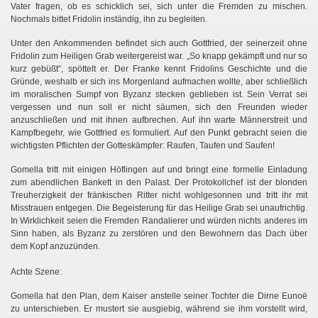
Vater fragen, ob es schicklich sei, sich unter die Fremden zu mischen.
Nochmals bittet Fridolin inständig, ihn zu begleiten.
Unter den Ankommenden befindet sich auch Gottfried, der seinerzeit ohne
Fridolin zum Heiligen Grab weitergereist war. „So knapp gekämpft und nur so
kurz gebüßt“, spöttelt er. Der Franke kennt Fridolins Geschichte und die
Gründe, weshalb er sich ins Morgenland aufmachen wollte, aber schließlich
im moralischen Sumpf von Byzanz stecken geblieben ist. Sein Verrat sei
vergessen und nun soll er nicht säumen, sich den Freunden wieder
anzuschließen und mit ihnen aufbrechen. Auf ihn warte Männerstreit und
Kampfbegehr, wie Gottfried es formuliert. Auf den Punkt gebracht seien die
wichtigsten Pflichten der Gotteskämpfer: Raufen, Taufen und Saufen!
Gomella tritt mit einigen Höflingen auf und bringt eine formelle Einladung
zum abendlichen Bankett in den Palast. Der Protokollchef ist der blonden
Treuherzigkeit der fränkischen Ritter nicht wohlgesonnen und tritt ihr mit
Misstrauen entgegen. Die Begeisterung für das Heilige Grab sei unaufrichtig.
In Wirklichkeit seien die Fremden Randalierer und würden nichts anderes im
Sinn haben, als Byzanz zu zerstören und den Bewohnern das Dach über
dem Kopf anzuzünden.
Achte Szene:
Gomella hat den Plan, dem Kaiser anstelle seiner Tochter die Dirne Eunoë
zu unterschieben. Er mustert sie ausgiebig, während sie ihm vorstellt wird,