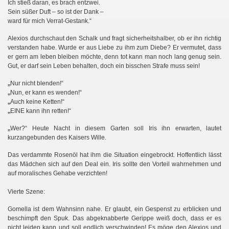
Ich stieß daran, es brach entzwei.
Sein süßer Duft – so ist der Dank –
ward für mich Verrat-Gestank.“
Alexios durchschaut den Schalk und fragt sicherheitshalber, ob er ihn richtig
verstanden habe. Wurde er aus Liebe zu ihm zum Diebe? Er vermutet, dass
er gern am leben bleiben möchte, denn tot kann man noch lang genug sein.
II
Gut, er darf sein Leben behalten, doch ein bisschen Strafe muss sein!
„
Nur nicht blenden!“
„
Nun, er kann es wenden!“
„
Auch keine Ketten!“
„
EINE kann ihn retten!“
„
g
Wer?“ Heute Nacht in diesem Garten soll Iris ihn erwarten, lautet
kurzangebunden des Kaisers Wille.
Das verdammte Rosenöl hat ihm die Situation eingebrockt. Hoffentlich lässt
das Mädchen sich auf den Deal ein. Iris sollte den Vorteil wahrnehmen und
auf moralisches Gehabe verzichten!
Vierte Szene:
Gomella ist dem Wahnsinn nahe. Er glaubt, ein Gespenst zu erblicken und
beschimpft den Spuk. Das abgeknabberte Gerippe weiß doch, dass er es
nicht leiden kann und soll endlich verschwinden! Es möge den Alexios und