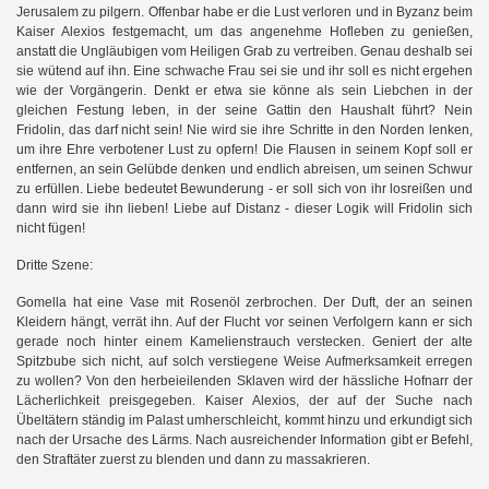
Jerusalem zu pilgern. Offenbar habe er die Lust verloren und in Byzanz beim
Kaiser Alexios festgemacht, um das angenehme Hofleben zu genießen,
anstatt die Ungläubigen vom Heiligen Grab zu vertreiben. Genau deshalb sei
sie wütend auf ihn. Eine schwache Frau sei sie und ihr soll es nicht ergehen
wie der Vorgängerin. Denkt er etwa sie könne als sein Liebchen in der
gleichen Festung leben, in der seine Gattin den Haushalt führt? Nein
Fridolin, das darf nicht sein! Nie wird sie ihre Schritte in den Norden lenken,
um ihre Ehre verbotener Lust zu opfern! Die Flausen in seinem Kopf soll er
entfernen, an sein Gelübde denken und endlich abreisen, um seinen Schwur
zu erfüllen. Liebe bedeutet Bewunderung - er soll sich von ihr losreißen und
dann wird sie ihn lieben! Liebe auf Distanz - dieser Logik will Fridolin sich
nicht fügen!
Dritte Szene:
Gomella hat eine Vase mit Rosenöl zerbrochen. Der Duft, der an seinen
Kleidern hängt, verrät ihn. Auf der Flucht vor seinen Verfolgern kann er sich
gerade noch hinter einem Kamelienstrauch verstecken. Geniert der alte
Spitzbube sich nicht, auf solch verstiegene Weise Aufmerksamkeit erregen
zu wollen? Von den herbeieilenden Sklaven wird der hässliche Hofnarr der
Lächerlichkeit preisgegeben. Kaiser Alexios, der auf der Suche nach
Übeltätern ständig im Palast umherschleicht, kommt hinzu und erkundigt sich
nach der Ursache des Lärms. Nach ausreichender Information gibt er Befehl,
den Straftäter zuerst zu blenden und dann zu massakrieren.