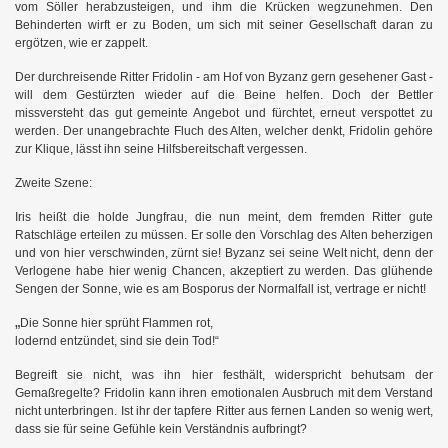
vom Söller herabzusteigen, und ihm die Krücken wegzunehmen. Den
Behinderten wirft er zu Boden, um sich mit seiner Gesellschaft daran zu
ergötzen, wie er zappelt.
Der durchreisende Ritter Fridolin - am Hof von Byzanz gern gesehener Gast -
will dem Gestürzten wieder auf die Beine helfen. Doch der Bettler
missversteht das gut gemeinte Angebot und fürchtet, erneut verspottet zu
werden. Der unangebrachte Fluch des Alten, welcher denkt, Fridolin gehöre
zur Klique, lässt ihn seine Hilfsbereitschaft vergessen.
Zweite Szene:
Iris heißt die holde Jungfrau, die nun meint, dem fremden Ritter gute
Ratschläge erteilen zu müssen. Er solle den Vorschlag des Alten beherzigen
und von hier verschwinden, zürnt sie! Byzanz sei seine Welt nicht, denn der
Verlogene habe hier wenig Chancen, akzeptiert zu werden. Das glühende
Sengen der Sonne, wie es am Bosporus der Normalfall ist, vertrage er nicht!
„
Die Sonne hier sprüht Flammen rot,
lodernd entzündet, sind sie dein Tod!“
Begreift sie nicht, was ihn hier festhält, widerspricht behutsam der
Gemaßregelte? Fridolin kann ihren emotionalen Ausbruch mit dem Verstand
nicht unterbringen. Ist ihr der tapfere Ritter aus fernen Landen so wenig wert,
dass sie für seine Gefühle kein Verständnis aufbringt?