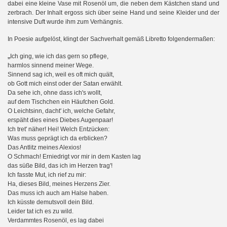
dabei eine kleine Vase mit Rosenöl um, die neben dem Kästchen stand und
zerbrach. Der Inhalt ergoss sich über seine Hand und seine Kleider und der
intensive Duft wurde ihm zum Verhängnis.
en
In Poesie aufgelöst, klingt der Sachverhalt gemäß Libretto folgendermaßen:
„
Ich ging, wie ich das gern so pflege,
harmlos sinnend meiner Wege.
Sinnend sag ich, weil es oft mich quält,
ob Gott mich einst oder der Satan erwählt.
Da sehe ich, ohne dass ich's wollt,
auf dem Tischchen ein Häufchen Gold.
O Leichtsinn, dacht' ich, welche Gefahr,
erspäht dies eines Diebes Augenpaar!
Ich tret' näher! Hei! Welch Entzücken:
Was muss geprägt ich da erblicken?
Das Antlitz meines Alexios!
O Schmach! Erniedrigt vor mir in dem Kasten lag
das süße Bild, das ich im Herzen trag'!
Ich fasste Mut, ich rief zu mir:
Ha, dieses Bild, meines Herzens Zier.
Das muss ich auch am Halse haben.
Ich küsste demutsvoll dein Bild.
Leider tat ich es zu wild.
Verdammtes Rosenöl, es lag dabei