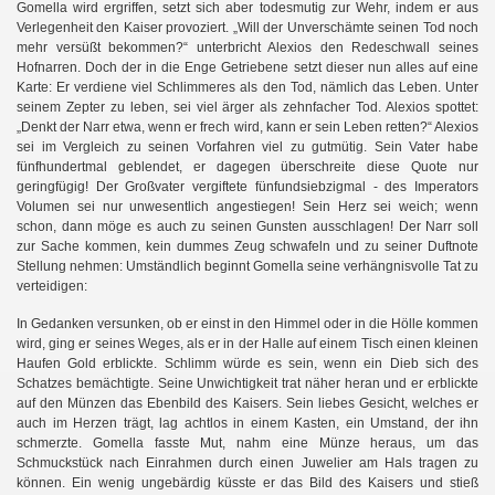
Gomella wird ergriffen, setzt sich aber todesmutig zur Wehr, indem er aus
Verlegenheit den Kaiser provoziert. „Will der Unverschämte seinen Tod noch
mehr versüßt bekommen?“ unterbricht Alexios den Redeschwall seines
Hofnarren. Doch der in die Enge Getriebene setzt dieser nun alles auf eine
Karte: Er verdiene viel Schlimmeres als den Tod, nämlich das Leben. Unter
seinem Zepter zu leben, sei viel ärger als zehnfacher Tod. Alexios spottet:
„Denkt der Narr etwa, wenn er frech wird, kann er sein Leben retten?“ Alexios
sei im Vergleich zu seinen Vorfahren viel zu gutmütig. Sein Vater habe
fünfhundertmal geblendet, er dagegen überschreite diese Quote nur
geringfügig! Der Großvater vergiftete fünfundsiebzigmal - des Imperators
Volumen sei nur unwesentlich angestiegen! Sein Herz sei weich; wenn
schon, dann möge es auch zu seinen Gunsten ausschlagen! Der Narr soll
zur Sache kommen, kein dummes Zeug schwafeln und zu seiner Duftnote
Stellung nehmen: Umständlich beginnt Gomella seine verhängnisvolle Tat zu
verteidigen:
In Gedanken versunken, ob er einst in den Himmel oder in die Hölle kommen
wird, ging er seines Weges, als er in der Halle auf einem Tisch einen kleinen
Haufen Gold erblickte. Schlimm würde es sein, wenn ein Dieb sich des
Schatzes bemächtigte. Seine Unwichtigkeit trat näher heran und er erblickte
auf den Münzen das Ebenbild des Kaisers. Sein liebes Gesicht, welches er
auch im Herzen trägt, lag achtlos in einem Kasten, ein Umstand, der ihn
schmerzte. Gomella fasste Mut, nahm eine Münze heraus, um das
Schmuckstück nach Einrahmen durch einen Juwelier am Hals tragen zu
können. Ein wenig ungebärdig küsste er das Bild des Kaisers und stieß