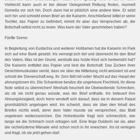
Vielleicht kann auch er bei dieser Gelegenheit Rettung finden, murmelt
Gomella vor sich hin. Doch dann hat er plötzlich eine andere Idee. Er setzt
sich hin und schreibt einen Brief an die Kaiserin. Anschließend bittet er seine
Tochter, das Papier zu befördert, nimmt ihr aber das Versprechen ab, die
n
Botschaft selbst nicht zu lesen. Was kann der Vater geschrieben haben?
Fünfte Szene:
In Begleitung von Eustachia und weiterer Hofdamen hat die Kaiserin im Park
sich auf eine Bank gesetzt. Iris verneigt sich tief und überreicht ihr den Brief
des Vaters. Was ist der Grund, weshalb das holde Kind sich herbemüht hat?
Die Kaiserin entfaltet das Papier und liest die Botschaft. Das Zucken ihrer
Gesichtsmuskulatur verrät, dass sie über die Mitteilung nicht amüsiert ist und
schickt die Dienerschaft weg. Ihr Zorn fällt mit voller Wucht auf das Haupt der
ahnungslosen Iris. Die Schamlose besitze die ungeheure Frechheit, ihr diese
Note selbst zu überreichen! Weshalb heuchelt die Übelwollende Schrecken,
als ob sie nicht genau wüsste, was der Brief enthalte. Iris beteuert ihre
Ahnungslosigkeit, doch Irene versteift sich darauf, dass sie in diesem Palast
grundsätzlich angelogen wird. Iris schwört, dass sie über den Inhalt des
Briefes nichts weiß, denn dem Vater musste sie versprechen, das Blatt
ungelesen weiterzureichen. Die Hoheitsvolle fragt sich schmerzlich, wie
lange sie die Schmach noch ertragen soll. Eine feige Dulderin sei sie, aber
die rachelüsterne Mänade wird schon noch in ihr erwachen. Iris ist verlegen
und fragt, ob sie jetzt gehen darf.