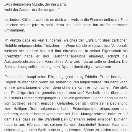
„
Aus demselben Munde, der ihn warnt,
weht der Zauber, der ihn umgarnt!“
Iris fordert Kälte, obwohl sie es doch war, welche die Flamme entfachte. Zum
Löschen sei es jetzt zu spät, denn die Liebe halte ihn mit Zaubermacht
umklammert.
Im Prinzip gäbe es kein Hindernis, welches der Entfaltung ihrer zärtlichen
Gefühle entgegenstehe. Trotzdem, im Wege stünde ein gewaltiger Vorbehalt,
welcher sie hindere sich mit ihm einzulassen. In seiner Eigenschaft als
Kreuzritter habe er das Keuschheitsgelübde abgelegt, schöpft die
Auftrumpfende aus dem Vorrat ihres Vorwitzes - daran solle er denken. Die
Selbstachtung sollte ihm eingeben, Byzanz fluchtartig zu verlassen.
Er habe überhaupt keine Eile, entgegnet mutig Fridolin: Er sei bereit, die
Region zu wechseln, wenn sie seinen Spuren folgen würde. Nur dann kann
er ihre Erwartungen erfüllen, denn ohne sie kann er nicht atmen. Wie stellt
der Einfältige sich ein gemeinsames Leben vor? Weshalb ist er überhaupt
aus seiner Heimat fortgegangen? Er sei ein gemeiner Lügner, denn sie habe
von Gottfried, seinem einstigen Gefährten, der sich ohne seine Begleitung
zum Heiligen Grab aufgemacht habe, Erkundigungen eingezogen und
erfahren, dass er bereits verheiratet sei. Eine Mordgeschichte habe er auf
dem Hals, dass sei die Wahrheit! Den Ehemann seiner einstigen Buhlerin
habe er aus Eifersucht mit seinem Schwert durchbohrt! Seinem Vater und
seinem angetrauten Weib habe er geschworen, Sühne zu leisten und nach