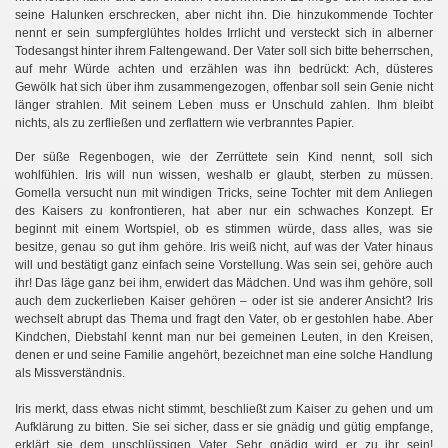
seine Halunken erschrecken, aber nicht ihn. Die hinzukommende Tochter
nennt er sein sumpferglühtes holdes Irrlicht und versteckt sich in alberner
Todesangst hinter ihrem Faltengewand. Der Vater soll sich bitte beherrschen,
auf mehr Würde achten und erzählen was ihn bedrückt: Ach, düsteres
Gewölk hat sich über ihm zusammengezogen, offenbar soll sein Genie nicht
länger strahlen. Mit seinem Leben muss er Unschuld zahlen. Ihm bleibt
nichts, als zu zerfließen und zerflattern wie verbranntes Papier.
Der süße Regenbogen, wie der Zerrüttete sein Kind nennt, soll sich
wohlfühlen. Iris will nun wissen, weshalb er glaubt, sterben zu müssen.
Gomella versucht nun mit windigen Tricks, seine Tochter mit dem Anliegen
des Kaisers zu konfrontieren, hat aber nur ein schwaches Konzept. Er
beginnt mit einem Wortspiel, ob es stimmen würde, dass alles, was sie
besitze, genau so gut ihm gehöre. Iris weiß nicht, auf was der Vater hinaus
will und bestätigt ganz einfach seine Vorstellung. Was sein sei, gehöre auch
ihr! Das läge ganz bei ihm, erwidert das Mädchen. Und was ihm gehöre, soll
auch dem zuckerlieben Kaiser gehören – oder ist sie anderer Ansicht? Iris
wechselt abrupt das Thema und fragt den Vater, ob er gestohlen habe. Aber
Kindchen, Diebstahl kennt man nur bei gemeinen Leuten, in den Kreisen,
denen er und seine Familie angehört, bezeichnet man eine solche Handlung
als Missverständnis.
Iris merkt, dass etwas nicht stimmt, beschließt zum Kaiser zu gehen und um
Aufklärung zu bitten. Sie sei sicher, dass er sie gnädig und gütig empfange,
erklärt sie dem unschlüssigen Vater. Sehr gnädig wird er zu ihr sein!