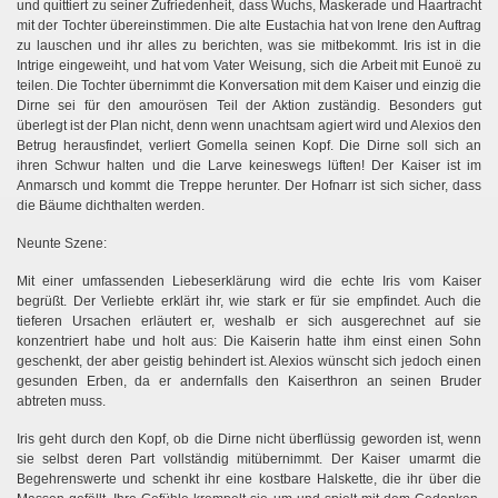
und quittiert zu seiner Zufriedenheit, dass Wuchs, Maskerade und Haartracht
mit der Tochter übereinstimmen. Die alte Eustachia hat von Irene den Auftrag
zu lauschen und ihr alles zu berichten, was sie mitbekommt. Iris ist in die
Intrige eingeweiht, und hat vom Vater Weisung, sich die Arbeit mit Eunoë zu
teilen. Die Tochter übernimmt die Konversation mit dem Kaiser und einzig die
Dirne sei für den amourösen Teil der Aktion zuständig. Besonders gut
überlegt ist der Plan nicht, denn wenn unachtsam agiert wird und Alexios den
Betrug herausfindet, verliert Gomella seinen Kopf. Die Dirne soll sich an
ihren Schwur halten und die Larve keineswegs lüften! Der Kaiser ist im
Anmarsch und kommt die Treppe herunter. Der Hofnarr ist sich sicher, dass
die Bäume dichthalten werden.
Neunte Szene:
Mit einer umfassenden Liebeserklärung wird die echte Iris vom Kaiser
begrüßt. Der Verliebte erklärt ihr, wie stark er für sie empfindet. Auch die
tieferen Ursachen erläutert er, weshalb er sich ausgerechnet auf sie
konzentriert habe und holt aus: Die Kaiserin hatte ihm einst einen Sohn
geschenkt, der aber geistig behindert ist. Alexios wünscht sich jedoch einen
gesunden Erben, da er andernfalls den Kaiserthron an seinen Bruder
abtreten muss.
Iris geht durch den Kopf, ob die Dirne nicht überflüssig geworden ist, wenn
sie selbst deren Part vollständig mitübernimmt. Der Kaiser umarmt die
Begehrenswerte und schenkt ihr eine kostbare Halskette, die ihr über die