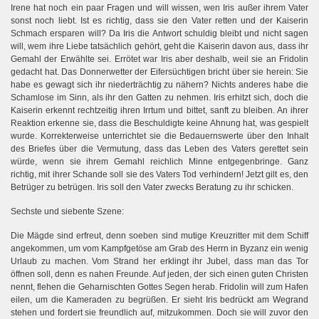
Irene hat noch ein paar Fragen und will wissen, wen Iris außer ihrem Vater
sonst noch liebt. Ist es richtig, dass sie den Vater retten und der Kaiserin
Schmach ersparen will? Da Iris die Antwort schuldig bleibt und nicht sagen
will, wem ihre Liebe tatsächlich gehört, geht die Kaiserin davon aus, dass ihr
Gemahl der Erwählte sei. Errötet war Iris aber deshalb, weil sie an Fridolin
gedacht hat. Das Donnerwetter der Eifersüchtigen bricht über sie herein: Sie
habe es gewagt sich ihr niederträchtig zu nähern? Nichts anderes habe die
Schamlose im Sinn, als ihr den Gatten zu nehmen. Iris erhitzt sich, doch die
Kaiserin erkennt rechtzeitig ihren Irrtum und bittet, sanft zu bleiben. An ihrer
Reaktion erkenne sie, dass die Beschuldigte keine Ahnung hat, was gespielt
wurde. Korrekterweise unterrichtet sie die Bedauernswerte über den Inhalt
des Briefes über die Vermutung, dass das Leben des Vaters gerettet sein
würde, wenn sie ihrem Gemahl reichlich Minne entgegenbringe. Ganz
richtig, mit ihrer Schande soll sie des Vaters Tod verhindern! Jetzt gilt es, den
Betrüger zu betrügen. Iris soll den Vater zwecks Beratung zu ihr schicken.
Sechste und siebente Szene:
Die Mägde sind erfreut, denn soeben sind mutige Kreuzritter mit dem Schiff
angekommen, um vom Kampfgetöse am Grab des Herrn in Byzanz ein wenig
Urlaub zu machen. Vom Strand her erklingt ihr Jubel, dass man das Tor
öffnen soll, denn es nahen Freunde. Auf jeden, der sich einen guten Christen
nennt, flehen die Geharnischten Gottes Segen herab. Fridolin will zum Hafen
eilen, um die Kameraden zu begrüßen. Er sieht Iris bedrückt am Wegrand
stehen und fordert sie freundlich auf, mitzukommen. Doch sie will zuvor den