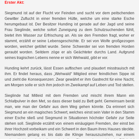
Erster Akt:
Siegmund ist auf der Flucht vor Feinden und sucht vor dem peitschenden
Gewitter Zuflucht in einer fremden Hütte, welche um eine starke Esche
herumgebaut ist. Der Besitzer Hunding ist gerade auf der Jagd und seine
Frau Sieglinde, welche sofort Zuneigung zu dem Schutzsuchenden fühlt,
bietet ihm Wasser zur Erfrischung an. Als sie den Fremden fragt, woher er
stammt, erzählt er seine Lebensgeschichte. Er sei von Wolfe großgezogen
worden, welcher getötet wurde. Seine Schwester sei von fremden Horden
geraubt worden. Seitdem zöge er als Geächteter durchs Land. Aufgrund
seines tragischen Lebens nenne er sich Wehwald, gibt er vor.
Hunding kehrt zurück, lässt Essen auftischen und plaudert misstrauisch mit
ihm. Er findet heraus, dass „Wehwald“ Mitglied einer feindlichen Sippe ist
und zieht die Konsequenzen: Zwar gewährt er ihm Gastrecht für eine Nacht,
am Morgen solle er sich ihm jedoch im Zweikampf auf Leben und Tod stellen.
Sieglinde hat Mitleid mit dem Fremden und mischt ihrem Mann ein
Schlafpulver in den Met, so dass dieser bald zu Bett geht. Gemeinsam berät
man, wie man der Gefahr aus dem Weg gehen könnte. Da erinnert sich
Siegmund an ein magisches Schwert, welches einst sein Vater in den Stamm
einer Esche stieß und Siegmund in Situationen höchster Gefahr zur Seite
stehen soll. Sieglinde erzählt von einem einäugigen Fremden, der einst bei
ihrer Hochzeit vorbeikam und ein Schwert in den Baum ihres Hauses steckte.
Niemandem gelang es bis dato die Klinge herauszuziehen, nur einem