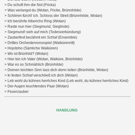
> Du schuft ihm die Not (Fricka)
> Was verlangst du (Wotan, Fricke, Brünnhilde)
> Schlimm fürcht' ich. Schloss der Streit (Brünnhilde, Wotan)
> Ich berührte Alberichs Ring (Wotan)
> Raste nun hier (Siegmund, Sieglinde)
> Siegmund! sieh auf mich (Todesverkündung)
> Zauberfest bezähmt ein Schlaf (Ensemble)
> Drittes Orchestervorsospiel (Walkürenritt)
> Hojotoho (Sämliche Walküren)
> Wo ist Brünhild? (Wotan)
> Hier bin ich Vater (Wotan, Walküre, Brünhilde)
> War es so Schmählich (Brünhilde)
> Deinen leichten Sinn lass dich denn leiten (Brünhilde, Wotan)
> In festen Schlaf verschließ ich dich (Wotan)
> Leb wohl du kühnes herrlches Kind (Leb wohl, du kühnes herrliches Kind)
> Der Augen leuchtendes Paar (Wotan)
> Feuerzauber
HANDLUNG