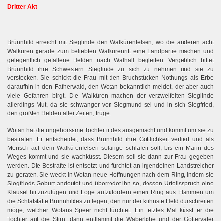
Dritter Akt
en
Brünnhild erreicht mit Sieglinde den Walkürenfelsen, wo die anderen acht
Walküren gerade zum beliebten Walkürenritt eine Landpartie machen und
gelegentlich gefallene Helden nach Walhall begleiten. Vergeblich bittet
Brünnhild ihre Schwestern Sieglinde zu sich zu nehmen und sie zu
verstecken. Sie schickt die Frau mit den Bruchstücken Nothungs als Erbe
daraufhin in den Fafnerwald, den Wotan bekanntlich meidet, der aber auch
viele Gefahren birgt. Die Walküren machen der verzweifelten Sieglinde
allerdings Mut, da sie schwanger von Siegmund sei und in sich Siegfried,
den größten Helden aller Zeiten, trüge.
Wotan hat die ungehorsame Tochter indes ausgemacht und kommt um sie zu
bestrafen. Er entscheidet, dass Brünnhild ihre Göttlichkeit verliert und als
Mensch auf dem Walkürenfelsen solange schlafen soll, bis ein Mann des
Weges kommt und sie wachküsst. Diesem soll sie dann zur Frau gegeben
werden. Die Bestrafte ist entsetzt und fürchtet an irgendeinen Landstreicher
zu geraten. Sie weckt in Wotan neue Hoffnungen nach dem Ring, indem sie
Siegfrieds Geburt andeutet und überredet ihn so, dessen Urteilsspruch eine
Klausel hinzuzufügen und Loge aufzufordern einen Ring aus Flammen um
die Schlafstätte Brünnhildes zu legen, den nur der kühnste Held durschreiten
möge, welcher Wotans Speer nicht fürchtet. Ein letztes Mal küsst er die
Tochter auf die Stirn, dann entflammt die Waberlohe und der Göttervater