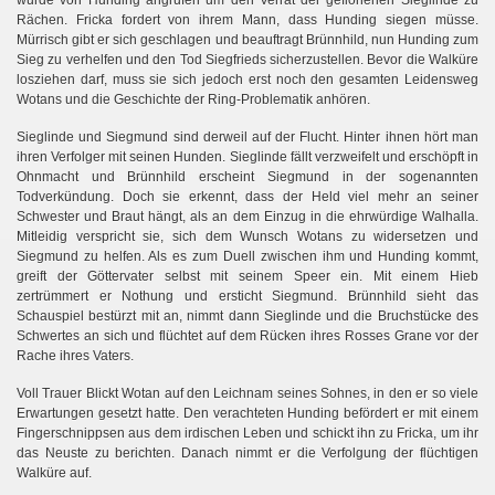
Rächen. Fricka fordert von ihrem Mann, dass Hunding siegen müsse.
Mürrisch gibt er sich geschlagen und beauftragt Brünnhild, nun Hunding zum
Sieg zu verhelfen und den Tod Siegfrieds sicherzustellen. Bevor die Walküre
losziehen darf, muss sie sich jedoch erst noch den gesamten Leidensweg
Wotans und die Geschichte der Ring-Problematik anhören.
Sieglinde und Siegmund sind derweil auf der Flucht. Hinter ihnen hört man
ihren Verfolger mit seinen Hunden. Sieglinde fällt verzweifelt und erschöpft in
Ohnmacht und Brünnhild erscheint Siegmund in der sogenannten
Todverkündung. Doch sie erkennt, dass der Held viel mehr an seiner
Schwester und Braut hängt, als an dem Einzug in die ehrwürdige Walhalla.
Mitleidig verspricht sie, sich dem Wunsch Wotans zu widersetzen und
Siegmund zu helfen. Als es zum Duell zwischen ihm und Hunding kommt,
greift der Göttervater selbst mit seinem Speer ein. Mit einem Hieb
zertrümmert er Nothung und ersticht Siegmund. Brünnhild sieht das
Schauspiel bestürzt mit an, nimmt dann Sieglinde und die Bruchstücke des
Schwertes an sich und flüchtet auf dem Rücken ihres Rosses Grane vor der
Rache ihres Vaters.
Voll Trauer Blickt Wotan auf den Leichnam seines Sohnes, in den er so viele
Erwartungen gesetzt hatte. Den verachteten Hunding befördert er mit einem
Fingerschnippsen aus dem irdischen Leben und schickt ihn zu Fricka, um ihr
das Neuste zu berichten. Danach nimmt er die Verfolgung der flüchtigen
Walküre auf.