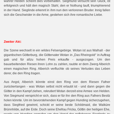
wahrer Helden scheint dies vorbehalten. Siegmund versucht sein Glück, ist
erfolgreich und hält den magisch Stahl, den er Nothung tauft, triumphierend
in der Hand. Sieglinde erkennt in ihm nun den verlorenen Bruder. Innig fallen
sich die Geschwister in die Arme, gestehen sich ihre romantische Liebe.
Zweiter Akt:
Die Szene wechselt in ein wildes Felsengebirge. Wotan ist aus Walhall - der
gigantischen Götterburg, die Göttervater Wotan in „Das Rheingold“ in Auftrag
gab und für allzu hohen Preis erkaufte - ausgezogen. Um den
bauarbeitenden Riesen ihren Lohn zu zahlen, raubte er dem Zwerg Alberich
einen magischen Ring. Alberich verfluchte ob seines Verlustes das Leben
derer, die den Ring tragen.
Aus Angst, Alberich könnte einst den Ring von dem Riesen Fafner
zurückerlangen - was Wotan selbst nicht erlaubt ist - und dann gegen die
Götter in den Kampf ziehen, rekrutiert Wotan derzeit eine Armee von Helden.
Von Siegmund verspricht er sich, dass er für ihn den Ring aus Fafners Besitz
holen könnte. Um im bevorstehenden Kampf gegen Hunding sicherzugehen,
dass Siegfried gewinnt, schickt er seine beste Schildmaid, die Walküre
Brünnhilde, auf die Erde. Doch seine Ehefrau Fricka, Göttin der heiligen Ehe,
wurde von Hunding angrufen um den Verrat der geflohenen Sieglinde zu