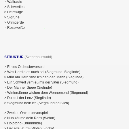
> Waltraute
> Schwertleite
> Helmwige
> Sigrune
> Grimgerde
> Rossweiße
.
STRUKTUR
(Szenenauswahl)
> Erstes Orchestervorspiel
> Wes Herd dies auch sei (Siegmund, Sieglinde)
> Müd am Herd fand ich den den Mann (Sieglinde)
> Ein Schwert verhieß mir der Vater (Siegmund)
> Der Männer Sippe (Sielinde)
> Winterstürme wichen dem Wonnemond (Siegmund)
> Du bist der Lenz (Sieglinde)
> Siegmund heiß ich (Siegmund heiß ich)
> Zweites Orchestervorspiel
> Nun zäume dein Ross (Wotan)
> Hojotoho (Brünnhilde)
> Der alte Sturm (Wotan, Fricka)