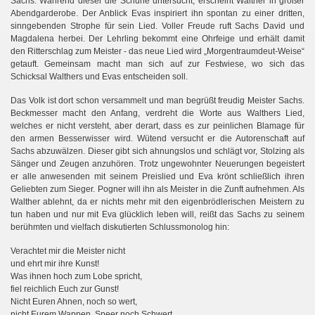
Sachs. Während dieser die Schuhe untersucht, erscheint Walther in großer
Abendgarderobe. Der Anblick Evas inspiriert ihn spontan zu einer dritten,
sinngebenden Strophe für sein Lied. Voller Freude ruft Sachs David und
Magdalena herbei. Der Lehrling bekommt eine Ohrfeige und erhält damit
en
den Ritterschlag zum Meister - das neue Lied wird „Morgentraumdeut-Weise“
getauft. Gemeinsam macht man sich auf zur Festwiese, wo sich das
Schicksal Walthers und Evas entscheiden soll.
Das Volk ist dort schon versammelt und man begrüßt freudig Meister Sachs.
Beckmesser macht den Anfang, verdreht die Worte aus Walthers Lied,
welches er nicht versteht, aber derart, dass es zur peinlichen Blamage für
den armen Besserwisser wird. Wütend versucht er die Autorenschaft auf
Sachs abzuwälzen. Dieser gibt sich ahnungslos und schlägt vor, Stolzing als
Sänger und Zeugen anzuhören. Trotz ungewohnter Neuerungen begeistert
er alle anwesenden mit seinem Preislied und Eva krönt schließlich ihren
Geliebten zum Sieger. Pogner will ihn als Meister in die Zunft aufnehmen. Als
Walther ablehnt, da er nichts mehr mit den eigenbrödlerischen Meistern zu
tun haben und nur mit Eva glücklich leben will, reißt das Sachs zu seinem
berühmten und vielfach diskutierten Schlussmonolog hin:
Verachtet mir die Meister nicht
und ehrt mir ihre Kunst!
Was ihnen hoch zum Lobe spricht,
fiel reichlich Euch zur Gunst!
Nicht Euren Ahnen, noch so wert,
nicht Eurem Wappen, Speer noch Schwert,