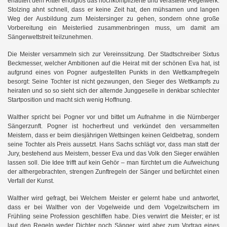
erläutert dem Ritter erfolglos das hochkomplizierte und verästelte Regelwerk.
Stolzing ahnt schnell, dass er keine Zeit hat, den mühsamen und langen
Weg der Ausbildung zum Meistersinger zu gehen, sondern ohne große
Vorbereitung ein Meisterlied zusammenbringen muss, um damit am
Sängerwettstreit teilzunehmen.
Die Meister versammeln sich zur Vereinssitzung. Der Stadtschreiber Sixtus
Beckmesser, welcher Ambitionen auf die Heirat mit der schönen Eva hat, ist
aufgrund eines von Pogner aufgestellten Punkts in den Wettkampfregeln
besorgt: Seine Tochter ist nicht gezwungen, den Sieger des Wettkampfs zu
heiraten und so so sieht sich der alternde Junggeselle in denkbar schlechter
Startposition und macht sich wenig Hoffnung.
Walther spricht bei Pogner vor und bittet um Aufnahme in die Nürnberger
Sängerzunft. Pogner ist hocherfreut und verkündet den versammelten
Meistern, dass er beim diesjährigen Wettsingen keinen Geldbetrag, sondern
seine Tochter als Preis aussetzt. Hans Sachs schlägt vor, dass man statt der
Jury, bestehend aus Meistern, besser Eva und das Volk den Sieger erwählen
lassen soll. Die Idee trifft auf kein Gehör – man fürchtet um die Aufweichung
der althergebrachten, strengen Zunftregeln der Sänger und befürchtet einen
Verfall der Kunst.
Walther wird gefragt, bei Welchem Meister er gelernt habe und antwortet,
dass er bei Walther von der Vogelweide und dem Vogelzwitschern im
Frühling seine Profession geschliffen habe. Dies verwirrt die Meister; er ist
laut den Regeln weder Dichter noch Sänger, wird aber zum Vortrag eines