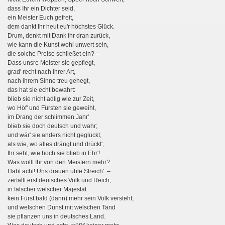
dass Ihr ein Dichter seid,
ein Meister Euch gefreit,
dem dankt Ihr heut eu'r höchstes Glück.
Drum, denkt mit Dank ihr dran zurück,
wie kann die Kunst wohl unwert sein,
die solche Preise schließet ein? –
II
Dass unsre Meister sie gepflegt,
grad' recht nach ihrer Art,
nach ihrem Sinne treu gehegt,
das hat sie echt bewahrt:
blieb sie nicht adlig wie zur Zeit,
wo Höf' und Fürsten sie geweiht,
im Drang der schlimmen Jahr'
g
blieb sie doch deutsch und wahr;
und wär' sie anders nicht geglückt,
als wie, wo alles drängt und drückt',
Ihr seht, wie hoch sie blieb in Ehr'!
Was wollt Ihr von den Meistern mehr?
Habt acht! Uns dräuen üble Streich': –
zerfällt erst deutsches Volk und Reich,
in falscher welscher Majestät
kein Fürst bald (dann) mehr sein Volk versteht;
und welschen Dunst mit welschen Tand
sie pflanzen uns in deutsches Land.