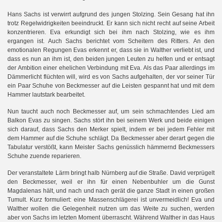
Hans Sachs ist verwirrt aufgrund des jungen Stolzing. Sein Gesang hat ihn
trotz Regelwidrigkeiten beeindruckt. Er kann sich nicht recht auf seine Arbeit
konzentrieren. Eva erkundigt sich bei ihm nach Stolzing, wie es ihm
ergangen ist. Auch Sachs berichtet vom Scheitern des Ritters. An den
emotionalen Regungen Evas erkennt er, dass sie in Walther verliebt ist, und
dass es nun an ihm ist, den beiden jungen Leuten zu helfen und er entsagt
der Ambition einer ehelichen Verbindung mit Eva. Als das Paar allerdings im
Dämmerlicht flüchten will, wird es von Sachs aufgehalten, der vor seiner Tür
ein Paar Schuhe von Beckmesser auf die Leisten gespannt hat und mit dem
Hammer lautstark bearbeitet.
Nun taucht auch noch Beckmesser auf, um sein schmachtendes Lied am
Balkon Evas zu singen. Sachs stört ihn bei seinem Werk und beide einigen
sich darauf, dass Sachs den Merker spielt, indem er bei jedem Fehler mit
dem Hammer auf die Schuhe schlägt. Da Beckmesser aber derart gegen die
Tabulatur verstößt, kann Meister Sachs genüsslich hämmernd Beckmessers
Schuhe zuende reparieren.
Der veranstaltete Lärm bringt halb Nürnberg auf die Straße. David verprügelt
den Beckmesser, weil er ihn für einen Nebenbuhler um die Gunst
Magdalenas hält, und nach und nach gerät die ganze Stadt in einen großen
Tumult. Kurz formuliert: eine Massenschlägerei ist unvermeidlich! Eva und
Walther wollen die Gelegenheit nutzen um das Weite zu suchen, werden
aber von Sachs im letzten Moment überrascht. Während Walther in das Haus