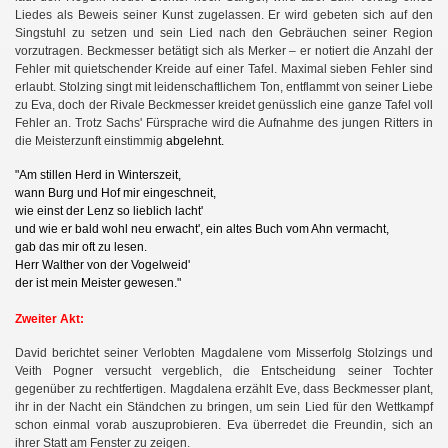
Liedes als Beweis seiner Kunst zugelassen. Er wird gebeten sich auf den
Singstuhl zu setzen und sein Lied nach den Gebräuchen seiner Region
vorzutragen. Beckmesser betätigt sich als Merker – er notiert die Anzahl der
Fehler mit quietschender Kreide auf einer Tafel. Maximal sieben Fehler sind
erlaubt. Stolzing singt mit leidenschaftlichem Ton, entflammt von seiner Liebe
zu Eva, doch der Rivale Beckmesser kreidet genüsslich eine ganze Tafel voll
Fehler an. Trotz Sachs' Fürsprache wird die Aufnahme des jungen Ritters in
die Meisterzunft einstimmig
abgelehnt.
"Am stillen Herd in Winterszeit,
wann Burg und Hof mir eingeschneit,
wie einst der Lenz so lieblich lacht'
und wie er bald wohl neu erwacht', ein altes Buch vom Ahn vermacht,
gab das mir oft zu lesen.
Herr Walther von der Vogelweid'
der ist mein Meister gewesen.
"
Zweiter Akt:
David berichtet seiner Verlobten Magdalene vom Misserfolg Stolzings und
Veith Pogner versucht vergeblich, die Entscheidung seiner Tochter
gegenüber zu rechtfertigen. Magdalena erzählt Eve, dass Beckmesser plant,
ihr in der Nacht ein Ständchen zu bringen, um sein Lied für den Wettkampf
schon einmal vorab auszuprobieren. Eva überredet die Freundin, sich an
ihrer Statt am Fenster zu zeigen.