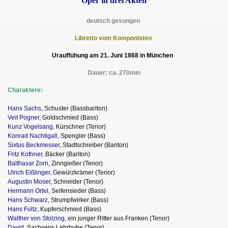
Oper in drei Akten
deutsch gesungen
Libretto vom Komponisten
Urauffühung am 21. Juni 1868 in München
Dauer: ca. 270min
Charaktere:
Hans Sachs,
Schuster (Bassbariton)
Veit Pogner,
Goldschmied (Bass)
Kunz Vogelsang,
Kürschner (Tenor)
Konrad Nachtigall,
Spengler (Bass)
Sixtus Beckmesser,
Stadtschreiber (Bariton)
Fritz Kothner,
Bäcker (Bariton)
Balthasar Zorn
, Zinngießer (Tenor)
Ulrich Eißlinger,
Gewürzkrämer (Tenor)
Augustin Moser,
Schneider (Tenor)
Hermann Ortel,
Seifensieder (Bass)
Hans Schwarz,
Strumpfwirker (Bass)
Hans Foltz,
Kupferschmied (Bass)
Walther von Stolzing,
ein junger Ritter aus Franken (Tenor)
David,
Sachsens Lehrbube (Tenor)