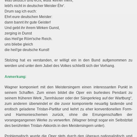
Was deutsch und echt, wüßt' keiner mehr,
lebt's nicht in deutscher Meister Éhr'.
Drum sag ich euch:
Ehrt eure deutschen Meister:
dann bannt ihr gute Geister!
Und gebt ihr ihrem Wirken Gunst,
zerging in Dunst
das Heil'ge Röm'sche Reich.
uns bliebe gleich
die heil'ge deutsche Kunst!
Stolzing hat es verstanden, er willigt ein in den Bund aufgenommen zu
werden und unter dem Jubel des Volkes schließt sich der Vorhang.
Anmerkung:
Wagner komponiert mit den Meistersingern einen interessanten Punkt in
seinem Schaffen. Zum einen bildet die Oper ein burleskes Pendant zu
seinem früheren Werk „Tannhäuser oder der Sängerkrieg auf der Wartburg“,
zum anderen überwindet er die zuvor komponierte neuartig tastende und
erotisch geladene Tristan-Partitur und kehrt zu eher konventionellen Form-
und Harmonieschemen zurück, ohne die Errungenschaften der
vorangegangenen Werke zu verwerfen. (Wagner bringt sogar ein Selbstzitat
des berühmten Tristan-Akkords in den Meistersingern unter).
Problematisch wurde die Oper stets durch den überaus nationalistisch und