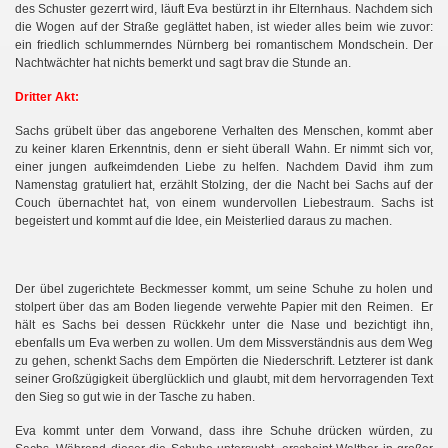
des Schuster gezerrt wird, läuft Eva bestürzt in ihr Elternhaus. Nachdem sich
die Wogen auf der Straße geglättet haben, ist wieder alles beim wie zuvor:
ein friedlich schlummerndes Nürnberg bei romantischem Mondschein. Der
Nachtwächter hat nichts bemerkt und sagt brav die Stunde an.
Dritter Akt:
Sachs grübelt über das angeborene Verhalten des Menschen, kommt aber
zu keiner klaren Erkenntnis, denn er sieht überall Wahn. Er nimmt sich vor,
einer jungen aufkeimdenden Liebe zu helfen. Nachdem David ihm zum
Namenstag gratuliert hat, erzählt Stolzing, der die Nacht bei Sachs auf der
Couch übernachtet hat, von einem wundervollen Liebestraum. Sachs ist
begeistert und kommt auf die Idee, ein Meisterlied daraus zu machen.
Der übel zugerichtete Beckmesser kommt, um seine Schuhe zu holen und
stolpert über das am Boden liegende verwehte Papier mit den Reimen.
Er
hält es Sachs bei dessen Rückkehr unter die Nase und bezichtigt ihn,
ebenfalls um Eva werben zu wollen. Um dem Missverständnis aus dem Weg
zu gehen, schenkt Sachs dem Empörten die Niederschrift. Letzterer ist dank
seiner Großzügigkeit überglücklich und glaubt, mit dem hervorragenden Text
den Sieg so gut wie in der Tasche zu haben.
Eva kommt unter dem Vorwand, dass ihre Schuhe drücken würden, zu