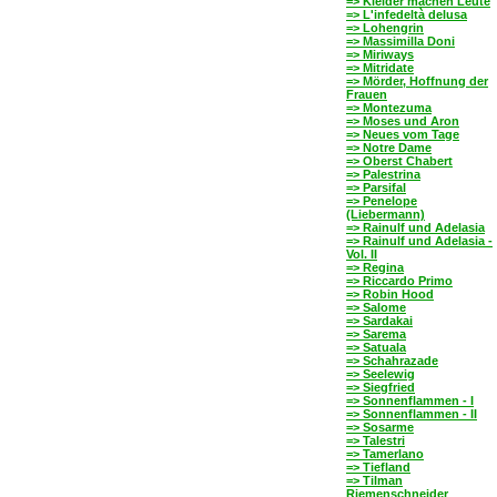
=> Kleider machen Leute
=> L'infedeltà delusa
=> Lohengrin
=> Massimilla Doni
=> Miriways
=> Mitridate
=> Mörder, Hoffnung der
Frauen
=> Montezuma
=> Moses und Aron
=> Neues vom Tage
=> Notre Dame
=> Oberst Chabert
=> Palestrina
=> Parsifal
=> Penelope
(Liebermann)
=> Rainulf und Adelasia
=> Rainulf und Adelasia -
Vol. II
=> Regina
=> Riccardo Primo
=> Robin Hood
=> Salome
=> Sardakai
=> Sarema
=> Satuala
=> Schahrazade
=> Seelewig
=> Siegfried
=> Sonnenflammen - I
=> Sonnenflammen - II
=> Sosarme
=> Talestri
=> Tamerlano
=> Tiefland
=> Tilman
Riemenschneider