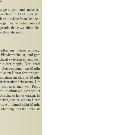
a.
 abgerungen und mehrfach
 welches im Dorf über ihn,
 eine reiche Frau heiraten.
wegs möchte Sebastiano auf
empfindet den etwas dümmlich
o dolgt ihr nach.
rthas aus. - dieser schweigt
Plaudertasche ist, und gern
chzeit zwischen ihr und dem
 die drei Mägde, Nuri dardf
die Dorfbewohner, um Martha
planten Heirat abzubringen.
Erscheinen im Zimmer Martha
ahrheit über Sebastiano. Um
lt sich aber auch von Pedro
 zu überbrücken, versucht er
Zuschauer hat es erraten: Es
ichtet, wie er seinem Herrn
te. Auf einmal sieht Martha
e Meinung über ihn, denn sie