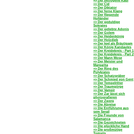
=> Der betrogene Kadi
=> Der Cid
=> Der Diktator
=> Der ferne Klang
=> Der fliegende
Holländer
=> Der geduldige
Sokrates
=> Der geliebte Adonis
=> Der Golem
=> Der Heidenkönig
=> Der Holzdieb
=> Der Igel als Bräutigam
=> Der König Kandaules
=> Der Kreidekreis - Part 1
=> Der Kreidekreis - Part 2
=> Der Mann Mose
=> Der Meister und
Margarita
=> Der Ring des
Polykrates
=> Der Schatzgräber
=> Der Schmied von Gent
=> Der Tempelritter
=> Der Traumgörge
=> Der Vampir
=> Der Zar lässt sich
photografieren
=> Der Zwerg
=> Die Abreise
=> Die Entführung aus
sem Serail
=> Die Freunde von
Salamanca
=> Die Gezeichneten
=> Die glückliche Hand
=> Die großmütige
Tomyris