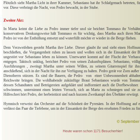
Plötzlich sieht Martha Licht in ihrer Kammer, Sebastiano hat ihr Schlafgemach betreten, fin
vor. Diese verbringt die Nacht, von Pedro bewacht, in der Stube.
Zweiter Akt:
In Marta keimt die Liebe zu Pedro immer tiefer und sie beichtet Tommaso ihr Verhältn
konservativen Denkungsweise hält Tommaso es für wichtig, dass Martha auch ihren Man
Pedro ist von der Enthüllung entsetzt und wuterfüllt möchte er wieder in die Berge fliehen.
Dem Verzweifelten gesteht Martha ihre Liebe. Dieser glaubt ihr und sieht einen Hoffnu
beschließen, die Vergangenheit ruhen zu lassen und wollen sich in die Einsamkeit der 
ungestört vor Sebastiano leben zu können. Unerwartet kommt auf der Flucht der Verhass
entgegen. Taktisch unklug, berichtet Pedro von seinen Zukunftsplänen. Sebastiano, völl
Ausführungen , zweingt Martha unter seinen Willen, zu seinem Gitarrenspiel für ihn 
anschließend, sich in der Nacht für ihn zur Verfügung zu halten. Pedro gerät vor Zorn außer 
Dienstherrn stürzen. Es sind die Bauern, die Pedro von einer Unbesonnenheit abhalt
Reichweite bringen. Die wohlhabende zukünftige Braut Sebastianos wurde von Tommas
dessen Schandtaten und Betrügereien aufgeklärt und indformiert auch die Dorfbewohner. S
schwimmen, unternimmt einen letzten Versuch, sich an Marta zu schmiegen und sie z
Hilfeschrei hört Pedro, der herbeistürzt und nach kurzem Zweikampf den Übeltäter erwürgt.
Hymnisch verweist das Orchester auf die Schönheit der Pyrenäen. In der Hoffnung auf e
verlässt das Paar die Tiefebene, um in der Einsamkeit der Berge den ersehnten Frieden zu fi
© September 
Heute waren schon 1171 Besucherhier!