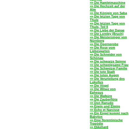
=> Die Hamletmaschine
=> Die Hochzeit auf der
Alm
=> Die Königin von Saba
=> Die letzten Tage von
Thule
=> Die letzten Tage von
Thule, Teil II
=> Die Liebe der Danae
=> Die Loreley (Bruch)
=> Die Meistersinger von
Nürnberg
=> Die Opernprobe
=> Die Rose vom
Liebesgarten
=> Die Schneider von
Schönau
=> Die schwarze Spinne
=> Die schweigsame Frau
=> Die Schweizer Familie
=> Die tote Stadt
=> Die toten Augen
=> Die Verurteilung des
Lukullus
=> Die Vögel
=> Die Witwe von
Ephesus
=> Die Walküre
=> Die Zauberflöte
=> Don Ranudo
=> Erwin und Elmire
=> Echo et Narcisse
=> Ein Engel kommt nach
Babylon
=> Eine florentinische
Tragödie
=> Ekkehard