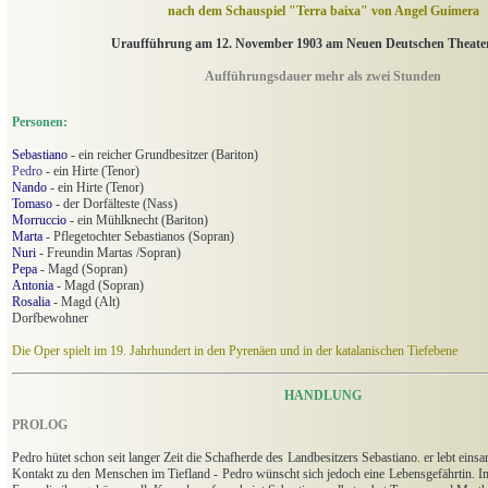
nach dem Schauspiel "Terra baixa" von Angel Guimera
Uraufführung am 12. November 1903 am Neuen Deutschen Theater
Aufführungsdauer mehr als zwei Stunden
Personen:
Sebastiano
- ein reicher Grundbesitzer (Bariton)
Pedro
- ein Hirte (Tenor)
Nando
- ein Hirte (Tenor)
Tomaso
- der Dorfälteste (Nass)
Morruccio
- ein Mühlknecht (Bariton)
Marta
- Pflegetochter Sebastianos (Sopran)
Nuri
- Freundin Martas /Sopran)
Pepa
- Magd (Sopran)
Antonia
- Magd (Sopran)
Rosalia
- Magd (Alt)
Dorfbewohner
Die Oper spielt im 19. Jahrhundert in den Pyrenäen und in der katalanischen Tiefebene
HANDLUNG
PROLOG
Pedro hütet schon seit langer Zeit die Schafherde des Landbesitzers Sebastiano. er lebt ein
Kontakt zu den Menschen im Tiefland - Pedro wünscht sich jedoch eine Lebensgefährtin. Im