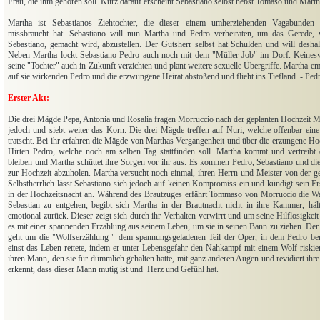
Frau, die ihm gehören soll. Kurz darauf erscheint Sebastiano selbst nebst Tomaso und Marth
Martha ist Sebastianos Ziehtochter, die dieser einem umherziehenden Vagabunden
missbraucht hat. Sebastiano will nun Martha und Pedro verheiraten, um das Gerede,
Sebastiano, gemacht wird, abzustellen. Der Gutsherr selbst hat Schulden und will deshalb
Neben Martha lockt Sebastiano Pedro auch noch mit dem "Müller-Job" im Dorf. Keines
seine "Tochter" auch in Zukunft verzichten und plant weitere sexuelle Übergriffe. Martha 
auf sie wirkenden Pedro und die erzwungene Heirat abstoßend und flieht ins Tiefland. - Pedr
Erster Akt:
Die drei Mägde Pepa, Antonia und Rosalia fragen Morruccio nach der geplanten Hochzeit Ma
jedoch und siebt weiter das Korn. Die drei Mägde treffen auf Nuri, welche offenbar eine 
tratscht. Bei ihr erfahren die Mägde von Marthas Vergangenheit und über die erzungene Ho
Hirten Pedro, welche noch am selben Tag stattfinden soll. Martha kommt und vertreibt
bleiben und Martha schüttet ihre Sorgen vor ihr aus. Es kommen Pedro, Sebastiano und 
zur Hochzeit abzuholen. Martha versucht noch einmal, ihren Herrn und Meister von der ge
Selbstherrlich lässt Sebastiano sich jedoch auf keinen Kompromiss ein und kündigt sein 
in der Hochzeitsnacht an. Während des Brautzuges erfährt Tommaso von Morruccio die W
Sebastian zu entgehen, begibt sich Martha in der Brautnacht nicht in ihre Kammer, hä
emotional zurück. Dieser zeigt sich durch ihr Verhalten verwirrt und um seine Hilflosigkeit
es mit einer spannenden Erzählung aus seinem Leben, um sie in seinen Bann zu ziehen. Der 
geht um die "Wolfserzählung " dem spannungsgeladenen Teil der Oper, in dem Pedro ber
einst das Leben rettete, indem er unter Lebensgefahr den Nahkampf mit einem Wolf riskier
ihren Mann, den sie für dümmlich gehalten hatte, mit ganz anderen Augen und revidiert ihr
erkennt, dass dieser Mann mutig ist und Herz und Gefühl hat.