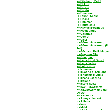
=> Ekkehard, Part 2
=> Elektra
=> Enrico
=> Erindo
=> Faramondo
=> Faust - Spohr
=> Fidelio
=> Flammen
=> Flauto solo
=> Flavius Bertaridus
=> Fredigundis
=> Galathea
=> Gernot
=> Gisei
=> Götterdämmerung
=> Götterdämmerung (II.
Teil)
=> Götz von Berlichingen
=> Gogo no Eiko
=> Gringoire
=> Hänsel und Gretel
=> Hans Sachs
=> Holofernes
=> Idomeneo
=> Il Sogno di Scipione
=> Iphigenie in Aulis
=> Irische Legende
=> Irrelohe
=> Island-Saga
=> Iwan Tarassenko
=> Jakobowsky und der
Oberst
=> Jessonda
=> Jonny spielt auf
=> Julietta
=> Kain
=> Kirisk