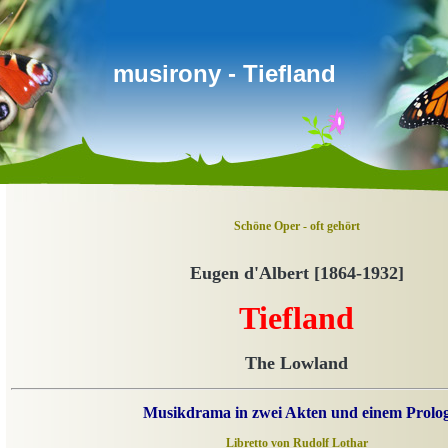
musirony - Tiefland
Schöne Oper - oft gehört
Eugen d'Albert [1864-1932]
Tiefland
The Lowland
Musikdrama in zwei Akten und einem Prolo
Libretto von Rudolf Lothar