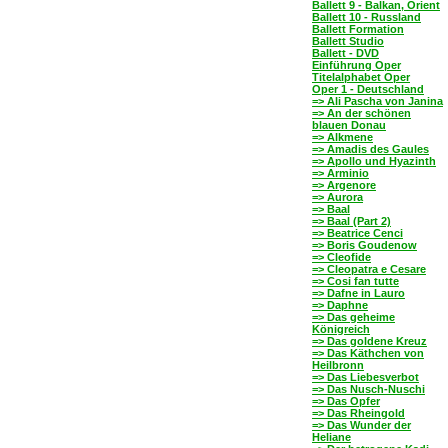
Ballett 9 - Balkan, Orient
Ballett 10 - Russland
Ballett Formation
Ballett Studio
Ballett - DVD
Einführung Oper
Titelalphabet Oper
Oper 1 - Deutschland
=> Ali Pascha von Janina
=> An der schönen
blauen Donau
=> Alkmene
=> Amadis des Gaules
=> Apollo und Hyazinth
=> Arminio
=> Argenore
=> Aurora
=> Baal
=> Baal (Part 2)
=> Beatrice Cenci
=> Boris Goudenow
=> Cleofide
=> Cleopatra e Cesare
=> Cosi fan tutte
=> Dafne in Lauro
=> Daphne
=> Das geheime
Königreich
=> Das goldene Kreuz
=> Das Käthchen von
Heilbronn
=> Das Liebesverbot
=> Das Nusch-Nuschi
=> Das Opfer
=> Das Rheingold
=> Das Wunder der
Heliane