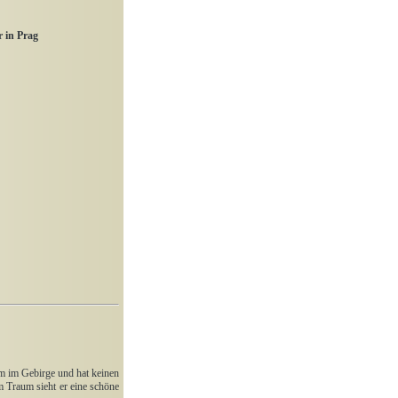
 in Prag
sam im Gebirge und hat keinen
 Traum sieht er eine schöne