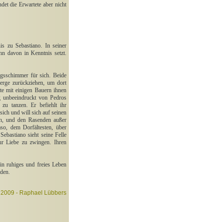
det die Erwartete aber nicht
is zu Sebastiano. In seiner
n davon in Kenntnis setzt.
ngsschimmer für sich. Beide
Berge zurückziehen, um dort
te mit einigen Bauern ihnen
ig unbeeindruckt von Pedros
zu tanzen. Er befiehlt ihr
sich und will sich auf seinen
en, und den Rasenden außer
o, dem Dorfältesten, über
ebastiano sieht seine Felle
ur Liebe zu zwingen. Ihren
in ruhiges und freies Leben
nden.
2009 - Raphael Lübbers