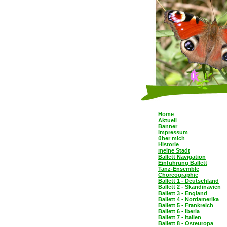
Home
Aktuell
Banner
Impressum
über mich
Historie
meine Stadt
Ballett Navigation
Einführung Ballett
Tanz-Ensemble
Choreographie
Ballett 1 - Deutschland
Ballett 2 - Skandinavien
Ballett 3 - England
Ballett 4 - Nordamerika
Ballett 5 - Frankreich
Ballett 6 - Iberia
Ballett 7 - Italien
Ballett 8 - Osteuropa