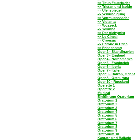
=> Titus Feuerfuchs
=> Tristan und Isolde
=> Ulenspiegel
=> Verkündigung
=> Vertrauenssache
=> Violanta
=> Wozzeck
=> Yolimba
=> Der Alchymist
=> Le Cinesi
=> Croesus
=> Catone in Utica
=> Friedenstag
Oper 2 - Skandinavien
Oper 3 - England
Oper 4 - Nordamerika
Oper 5 - Frankreich
Oper 6 - Iberia
Oper 7 - Italien
Oper 9 - Balkan, Orient
Oper 8 - Osteuropa
Oper 10 - Russland
Operette 1
Operette 2
Musical
Einführung Oratorium
Oratorium 1
Oratorium 2
Oratorium 3
Oratorium 4
Oratorium 5
Oratorium 6
Oratorium 7
Oratorium 8
Oratorium 9
Oratorium 10
Kantate und Ballade