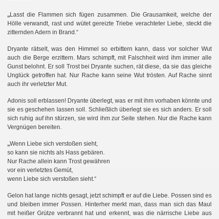
„
Lasst die Flammen sich fügen zusammen. Die Grausamkeit, welche der
Hölle verwandt, rast und wütet gereizte Triebe verachteter Liebe, steckt die
zitternden Adern in Brand.“
Dryante rätselt, was den Himmel so erbittern kann, dass vor solcher Wut
auch die Berge erzittern. Mars schimpft, mit Falschheit wird ihm immer alle
II
Gunst belohnt. Er soll Trost bei Dryante suchen, rät diese, da sie das gleiche
Unglück getroffen hat. Nur Rache kann seine Wut trösten. Auf Rache sinnt
auch ihr verletzter Mut.
Adonis soll erblassen! Dryante überlegt, was er mit ihm vorhaben könnte und
sie es geschehen lassen soll. Schließlich überlegt sie es sich anders. Er soll
sich ruhig auf ihn stürzen, sie wird ihm zur Seite stehen. Nur die Rache kann
g
Vergnügen bereiten.
„
Wenn Liebe sich verstoßen sieht,
so kann sie nichts als Hass gebären.
Nur Rache allein kann Trost gewähren
vor ein verletztes Gemüt,
wenn Liebe sich verstoßen sieht.“
Gelon hat lange nichts gesagt, jetzt schimpft er auf die Liebe. Possen sind es
und bleiben immer Possen.
Hinterher merkt man, dass man sich das Maul
mit heißer Grütze verbrannt hat und erkennt, was die närrische Liebe aus