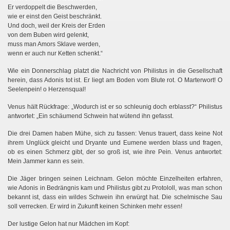
Er verdoppelt die Beschwerden,
wie er einst den Geist beschränkt.
Und doch, weil der Kreis der Erden
von dem Buben wird gelenkt,
muss man Amors Sklave werden,
wenn er auch nur Ketten schenkt.“
Wie ein Donnerschlag platzt die Nachricht von Philistus in die Gesellschaft
herein, dass Adonis tot ist.
Er liegt am Boden vom Blute rot. O Marterwort! O
Seelenpein! o Herzensqual!
Venus hält Rückfrage: „Wodurch ist er so schleunig doch erblasst?“
Philistus
antwortet: „Ein schäumend Schwein hat wütend ihn gefasst.
Die drei Damen haben Mühe, sich zu fassen: Venus trauert, dass keine Not
ihrem Unglück gleicht und Dryante und Eumene werden blass und fragen,
ob es einen Schmerz gibt, der so groß ist, wie ihre Pein. Venus antwortet:
Mein Jammer kann es sein.
Die Jäger bringen seinen Leichnam. Gelon möchte Einzelheiten erfahren,
wie Adonis in Bedrängnis kam und Philistus gibt zu Protololl, was man schon
bekannt ist, dass ein wildes Schwein ihn erwürgt hat. Die schelmische Sau
soll verrecken. Er wird in Zukunft keinen Schinken mehr essen!
Der lustige Gelon hat nur Mädchen im Kopf: