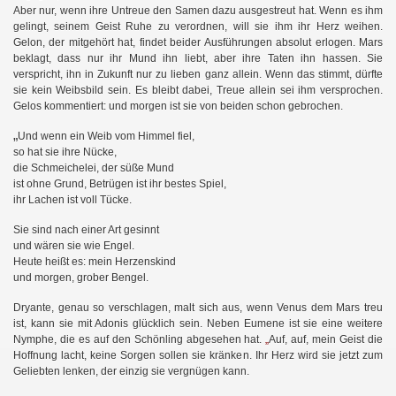
Aber nur, wenn ihre Untreue den Samen dazu ausgestreut hat. Wenn es ihm
gelingt, seinem Geist Ruhe zu verordnen, will sie ihm ihr Herz weihen.
Gelon, der mitgehört hat, findet beider Ausführungen absolut erlogen. Mars
beklagt, dass nur ihr Mund ihn liebt, aber ihre Taten ihn hassen. Sie
verspricht, ihn in Zukunft nur zu lieben ganz allein. Wenn das stimmt, dürfte
sie kein Weibsbild sein. Es bleibt dabei, Treue allein sei ihm versprochen.
Gelos kommentiert: und morgen ist sie von beiden schon gebrochen.
„
Und wenn ein Weib vom Himmel fiel,
so hat sie ihre Nücke,
die Schmeichelei, der süße Mund
ist ohne Grund, Betrügen ist ihr bestes Spiel,
ihr Lachen ist voll Tücke.
Sie sind nach einer Art gesinnt
und wären sie wie Engel.
Heute heißt es: mein Herzenskind
und morgen, grober Bengel.
Dryante, genau so verschlagen, malt sich aus, wenn Venus dem Mars treu
ist, kann sie mit Adonis glücklich sein. Neben Eumene ist sie eine weitere
Nymphe, die es auf den Schönling abgesehen hat.
„
Auf, auf, mein Geist die
Hoffnung lacht, keine Sorgen sollen sie kränken. Ihr Herz wird sie jetzt zum
Geliebten lenken, der einzig sie vergnügen kann.