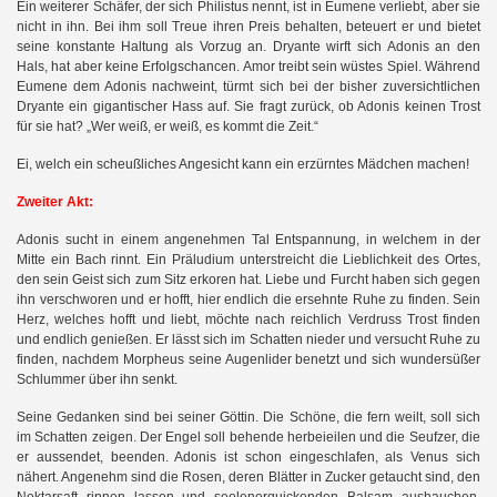
Ein weiterer Schäfer, der sich Philistus nennt, ist in Eumene verliebt, aber sie
nicht in ihn. Bei ihm soll Treue ihren Preis behalten, beteuert er und bietet
seine konstante Haltung als Vorzug an. Dryante wirft sich Adonis an den
Hals, hat aber keine Erfolgschancen. Amor treibt sein wüstes Spiel. Während
Eumene dem Adonis nachweint, türmt sich bei der bisher zuversichtlichen
Dryante ein gigantischer Hass auf. Sie fragt zurück, ob Adonis keinen Trost
für sie hat? „Wer weiß, er weiß, es kommt die Zeit.“
Ei, welch ein scheußliches Angesicht kann ein erzürntes Mädchen machen!
Zweiter Akt:
Adonis sucht in einem angenehmen Tal Entspannung, in welchem in der
Mitte ein Bach rinnt. Ein Präludium unterstreicht die Lieblichkeit des Ortes,
den sein Geist sich zum Sitz erkoren hat. Liebe und Furcht haben sich gegen
ihn verschworen und er hofft, hier endlich die ersehnte Ruhe zu finden. Sein
Herz, welches hofft und liebt, möchte nach reichlich Verdruss Trost finden
und endlich genießen. Er lässt sich im Schatten nieder und versucht Ruhe zu
finden, nachdem Morpheus seine Augenlider benetzt und sich wundersüßer
Schlummer über ihn senkt.
Seine Gedanken sind bei seiner Göttin. Die Schöne, die fern weilt, soll sich
im Schatten zeigen. Der Engel soll behende herbeieilen und die Seufzer, die
er aussendet, beenden. Adonis ist schon eingeschlafen, als Venus sich
nähert. Angenehm sind die Rosen, deren Blätter in Zucker getaucht sind, den