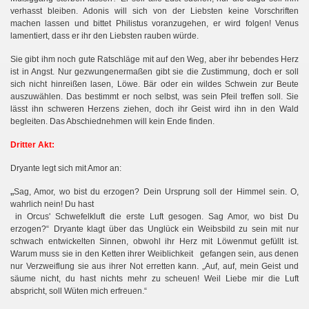
verhasst bleiben. Adonis will sich von der Liebsten keine Vorschriften
machen lassen und bittet Philistus voranzugehen, er wird folgen! Venus
lamentiert, dass er ihr den Liebsten rauben würde.
n
Sie gibt ihm noch gute Ratschläge mit auf den Weg, aber ihr bebendes Herz
ist in Angst. Nur gezwungenermaßen gibt sie die Zustimmung, doch er soll
sich nicht hinreißen lasen, Löwe. Bär oder ein wildes Schwein zur Beute
auszuwählen. Das bestimmt er noch selbst, was sein Pfeil treffen soll. Sie
lässt ihn schweren Herzens ziehen, doch ihr Geist wird ihn in den Wald
begleiten. Das Abschiednehmen will kein Ende finden.
Dritter Akt:
Dryante legt sich mit Amor an:
„
Sag, Amor, wo bist du erzogen? Dein Ursprung soll der Himmel sein. O,
wahrlich nein! Du hast
in Orcus' Schwefelkluft die erste Luft gesogen. Sag Amor, wo bist Du
erzogen?“
Dryante klagt über das Unglück ein Weibsbild zu sein mit nur
schwach entwickelten Sinnen, obwohl ihr Herz mit Löwenmut gefüllt ist.
Warum muss sie in den Ketten ihrer Weiblichkeit gefangen sein, aus denen
nur Verzweiflung sie aus ihrer Not erretten kann. „Auf, auf, mein Geist und
säume nicht, du hast nichts mehr zu scheuen! Weil Liebe mir die Luft
abspricht, soll Wüten mich erfreuen.“