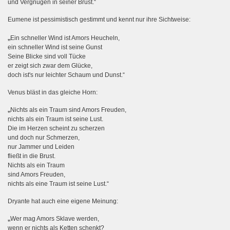
und Vergnügen in seiner Brust.“
Eumene ist pessimistisch gestimmt und kennt nur ihre Sichtweise:
„
Ein schneller Wind ist Amors Heucheln,
ein schneller Wind ist seine Gunst
Seine Blicke sind voll Tücke
er zeigt sich zwar dem Glücke,
doch ist's nur leichter Schaum und Dunst.“
Venus bläst in das gleiche Horn:
„
Nichts als ein Traum sind Amors Freuden,
nichts als ein Traum ist seine Lust.
Die im Herzen scheint zu scherzen
und doch nur Schmerzen,
nur Jammer und Leiden
fließt in die Brust.
Nichts als ein Traum
sind Amors Freuden,
nichts als eine Traum ist seine Lust.“
Dryante hat auch eine eigene Meinung:
„
Wer mag Amors Sklave werden,
wenn er nichts als Ketten schenkt?