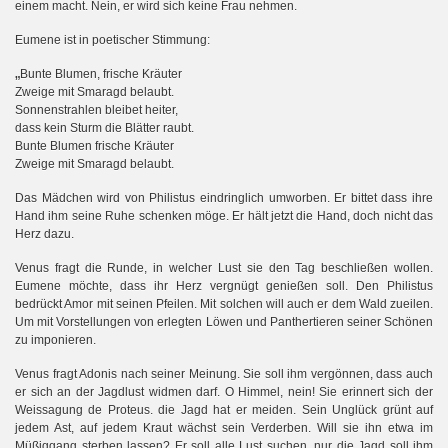
einem macht. Nein, er wird sich keine Frau nehmen.
Eumene ist in poetischer Stimmung:
„
Bunte Blumen, frische Kräuter
Zweige mit Smaragd belaubt.
Sonnenstrahlen bleibet heiter,
dass kein Sturm die Blätter raubt.
Bunte Blumen frische Kräuter
Zweige mit Smaragd belaubt.
Das Mädchen wird von Philistus eindringlich umworben. Er bittet dass ihre
Hand ihm seine Ruhe schenken möge. Er hält jetzt die Hand, doch nicht das
Herz dazu.
Venus fragt die Runde, in welcher Lust sie den Tag beschließen wollen.
Eumene möchte, dass ihr Herz vergnügt genießen soll. Den Philistus
bedrückt Amor mit seinen Pfeilen. Mit solchen will auch er dem Wald zueilen.
Um mit Vorstellungen von erlegten Löwen und Panthertieren seiner Schönen
zu imponieren.
Venus fragt Adonis nach seiner Meinung. Sie soll ihm vergönnen, dass auch
er sich an der Jagdlust widmen darf. O Himmel, nein! Sie erinnert sich der
Weissagung de Proteus. die Jagd hat er meiden. Sein Unglück grünt auf
jedem Ast, auf jedem Kraut wächst sein Verderben. Will sie ihn etwa im
Müßiggang sterben lassen? Er soll alle Lust suchen, nur die Jagd soll ihm