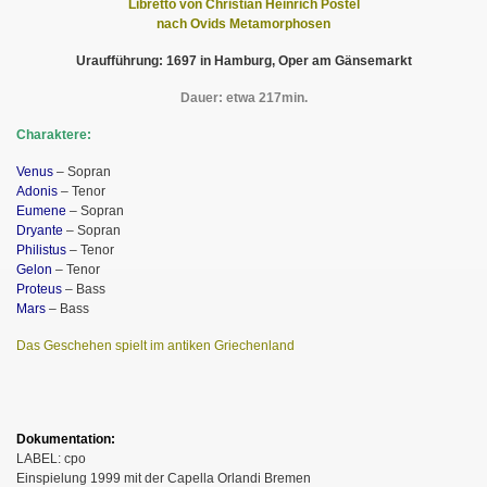
Libretto von Christian Heinrich Postel
nach Ovids Metamorphosen
Uraufführung: 1697 in Hamburg, Oper am Gänsemarkt
Dauer: etwa 217min.
Charaktere:
Venus
– Sopran
Adonis
– Tenor
Eumene
– Sopran
Dryante
– Sopran
Philistus
– Tenor
Gelon
– Tenor
Proteus
– Bass
Mars
– Bass
Das Geschehen spielt im antiken Griechenland
Dokumentation:
LABEL: cpo
Einspielung 1999 mit der Capella Orlandi Bremen