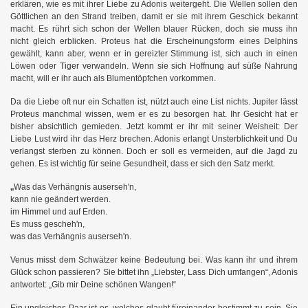
erklären, wie es mit ihrer Liebe zu Adonis weitergeht. Die Wellen sollen den
Göttlichen an den Strand treiben, damit er sie mit ihrem Geschick bekannt
macht. Es rührt sich schon der Wellen blauer Rücken, doch sie muss ihn
nicht gleich erblicken. Proteus hat die Erscheinungsform eines Delphins
gewählt, kann aber, wenn er in gereizter Stimmung ist, sich auch in einen
Löwen oder Tiger verwandeln. Wenn sie sich Hoffnung auf süße Nahrung
macht, will er ihr auch als Blumentöpfchen vorkommen.
Da die Liebe oft nur ein Schatten ist, nützt auch eine List nichts. Jupiter lässt
Proteus manchmal wissen, wem er es zu besorgen hat. Ihr Gesicht hat er
bisher absichtlich gemieden. Jetzt kommt er ihr mit seiner Weisheit: Der
Liebe Lust wird ihr das Herz brechen. Adonis erlangt Unsterblichkeit und Du
verlangst sterben zu können. Doch er soll es vermeiden, auf die Jagd zu
gehen. Es ist wichtig für seine Gesundheit, dass er sich den Satz merkt.
„
Was das Verhängnis auserseh'n,
kann nie geändert werden.
im Himmel und auf Erden.
Es muss gescheh'n,
was das Verhängnis auserseh'n.
Venus misst dem Schwätzer keine Bedeutung bei. Was kann ihr und ihrem
Glück schon passieren? Sie bittet ihn „Liebster, Lass Dich umfangen“, Adonis
antwortet: „Gib mir Deine schönen Wangen!“