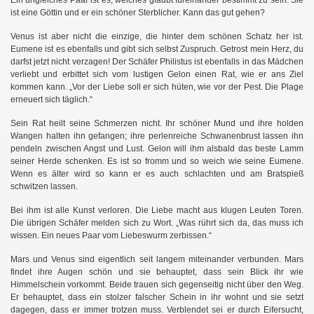
Ein ungleiches Paar ist es, welches glaubt füreinander bestimmt zu sein. Sie
ist eine Göttin und er ein schöner Sterblicher. Kann das gut gehen?
Venus ist aber nicht die einzige, die hinter dem schönen Schatz her ist.
Eumene ist es ebenfalls und gibt sich selbst Zuspruch. Getrost mein Herz, du
darfst jetzt nicht verzagen! Der Schäfer Philistus ist ebenfalls in das Mädchen
verliebt und erbittet sich vom lustigen Gelon einen Rat, wie er ans Ziel
kommen kann. „Vor der Liebe soll er sich hüten, wie vor der Pest. Die Plage
erneuert sich täglich.“
Sein Rat heilt seine Schmerzen nicht. Ihr schöner Mund und ihre holden
Wangen halten ihn gefangen; ihre perlenreiche Schwanenbrust lassen ihn
pendeln zwischen Angst und Lust. Gelon will ihm alsbald das beste Lamm
seiner Herde schenken. Es ist so fromm und so weich wie seine Eumene.
Wenn es älter wird so kann er es auch schlachten und am Bratspieß
schwitzen lassen.
Bei ihm ist alle Kunst verloren. Die Liebe macht aus klugen Leuten Toren.
Die übrigen Schäfer melden sich zu Wort. „Was rührt sich da, das muss ich
wissen. Ein neues Paar vom Liebeswurm zerbissen.“
Mars und Venus sind eigentlich seit langem miteinander verbunden. Mars
findet ihre Augen schön und sie behauptet, dass sein Blick ihr wie
Himmelschein vorkommt. Beide trauen sich gegenseitig nicht über den Weg.
Er behauptet, dass ein stolzer falscher Schein in ihr wohnt und sie setzt
dagegen, dass er immer trotzen muss. Verblendet sei er durch Eifersucht,