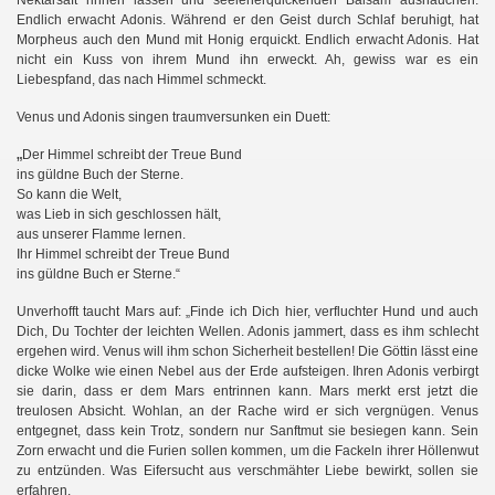
Nektarsaft rinnen lassen und seelenerquickenden Balsam aushauchen.
Endlich erwacht Adonis. Während er den Geist durch Schlaf beruhigt, hat
Morpheus auch den Mund mit Honig erquickt. Endlich erwacht Adonis. Hat
nicht ein Kuss von ihrem Mund ihn erweckt. Ah, gewiss war es ein
en
Liebespfand, das nach Himmel schmeckt.
Venus und Adonis singen traumversunken ein Duett:
„
Der Himmel schreibt der Treue Bund
ins güldne Buch der Sterne.
So kann die Welt,
was Lieb in sich geschlossen hält,
aus unserer Flamme lernen.
Ihr Himmel schreibt der Treue Bund
ins güldne Buch er Sterne.“
Unverhofft taucht Mars auf: „Finde ich Dich hier, verfluchter Hund und auch
Dich, Du Tochter der leichten Wellen. Adonis jammert, dass es ihm schlecht
ergehen wird. Venus will ihm schon Sicherheit bestellen! Die Göttin lässt eine
dicke Wolke wie einen Nebel aus der Erde aufsteigen. Ihren Adonis verbirgt
sie darin, dass er dem Mars entrinnen kann. Mars merkt erst jetzt die
treulosen Absicht. Wohlan, an der Rache wird er sich vergnügen. Venus
entgegnet, dass kein Trotz, sondern nur Sanftmut sie besiegen kann. Sein
Zorn erwacht und die Furien sollen kommen, um die Fackeln ihrer Höllenwut
zu entzünden. Was Eifersucht aus verschmähter Liebe bewirkt, sollen sie
erfahren.