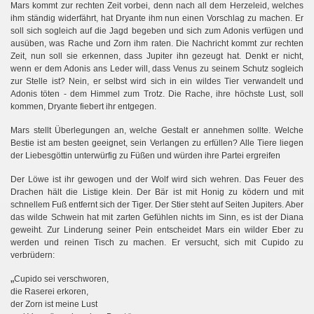
Mars kommt zur rechten Zeit vorbei, denn nach all dem Herzeleid, welches
ihm ständig widerfährt, hat Dryante ihm nun einen Vorschlag zu machen. Er
soll sich sogleich auf die Jagd begeben und sich zum Adonis verfügen und
ausüben, was Rache und Zorn ihm raten. Die Nachricht kommt zur rechten
Zeit, nun soll sie erkennen, dass Jupiter ihn gezeugt hat. Denkt er nicht,
wenn er dem Adonis ans Leder will, dass Venus zu seinem Schutz sogleich
zur Stelle ist? Nein, er selbst wird sich in ein wildes Tier verwandelt und
Adonis töten - dem Himmel zum Trotz. Die Rache, ihre höchste Lust, soll
kommen, Dryante fiebert ihr entgegen.
Mars stellt Überlegungen an, welche Gestalt er annehmen sollte. Welche
Bestie ist am besten geeignet, sein Verlangen zu erfüllen? Alle Tiere liegen
der Liebesgöttin unterwürfig zu Füßen und würden ihre Partei ergreifen
Der Löwe ist ihr gewogen und der Wolf wird sich wehren. Das Feuer des
Drachen hält die Listige klein. Der Bär ist mit Honig zu ködern und mit
schnellem Fuß entfernt sich der Tiger. Der Stier steht auf Seiten Jupiters. Aber
das wilde Schwein hat mit zarten Gefühlen nichts im Sinn, es ist der Diana
geweiht. Zur Linderung seiner Pein entscheidet Mars ein wilder Eber zu
werden und reinen Tisch zu machen. Er versucht, sich mit Cupido zu
verbrüdern:
„
Cupido sei verschworen,
die Raserei erkoren,
der Zorn ist meine Lust