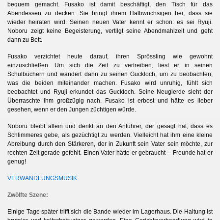
bequem gemacht. Fusako
i
st
damit beschäftigt, den Tisch für das
Abendessen zu decken. Sie bringt ihrem Halbwüchsigen bei, dass sie
wieder heiraten wird. Seinen neuen Vater kennt er schon: es sei Ryuji.
Noboru zeigt keine Begeisterung, vertilgt seine Abendmahlzeit und geht
dann zu Bett.
Fusako verzichtet heute darauf, ihren Sprössling wie gewohnt
II
einzuschließen. Um sich die Zeit zu vertreiben, liest er in seinen
Schulbüchern und wandert dann zu seinen Guckloch, um zu beobachten,
was die beiden miteinander machen. Fusako wird unruhig, fühlt sich
beobachtet und Ryuji erkundet das Guckloch. Seine Neugierde sieht der
Überraschte ihm großzügig nach. Fusako ist erbost und hätte es lieber
gesehen, wenn er den Jungen züchtigen würde.
g
Noboru bleibt allein und denkt an den Anführer, der gesagt hat, dass es
Schlimmeres gebe, als gezüchtigt zu werden. Vielleicht hat ihm eine kleine
Abreibung durch den Stärkeren, der in Zukunft sein Vater sein möchte, zur
rechten Zeit gerade gefehlt. Einen Vater hätte er gebraucht – Freunde hat er
genug!
VERWANDLUNGSMUSIK
Zwölfte Szene:
Einige Tage später trifft sich die Bande wieder im Lagerhaus. Die Haltung ist