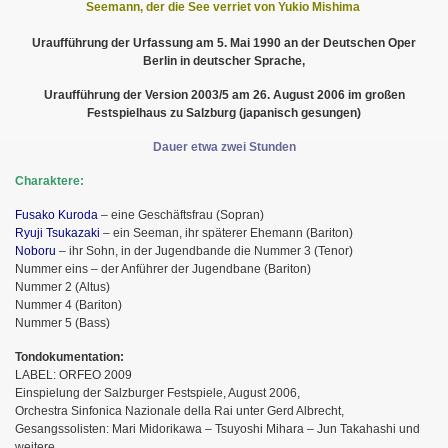
Seemann, der die See verriet von Yukio Mishima
Uraufführung der Urfassung am 5. Mai 1990 an der Deutschen Oper
Berlin in deutscher Sprache,
Uraufführung der Version 2003/5 am 26. August 2006 im großen
Festspielhaus zu Salzburg (japanisch gesungen)
Dauer etwa zwei Stunden
Charaktere:
Fusako Kuroda
– eine Geschäftsfrau (Sopran)
Ryuji Tsukazaki
– ein Seeman, ihr späterer Ehemann (Bariton)
Noboru
– ihr Sohn, in der Jugendbande die Nummer 3 (Tenor)
Nummer eins – der Anführer der Jugendbane (Bariton)
Nummer 2 (Altus)
Nummer 4 (Bariton)
Nummer 5 (Bass)
Tondokumentation:
LABEL: ORFEO 2009
Einspielung der Salzburger Festspiele, August 2006,
Orchestra Sinfonica Nazionale della Rai unter Gerd Albrecht,
Gesangssolisten: Mari Midorikawa – Tsuyoshi Mihara – Jun Takahashi und
weitere