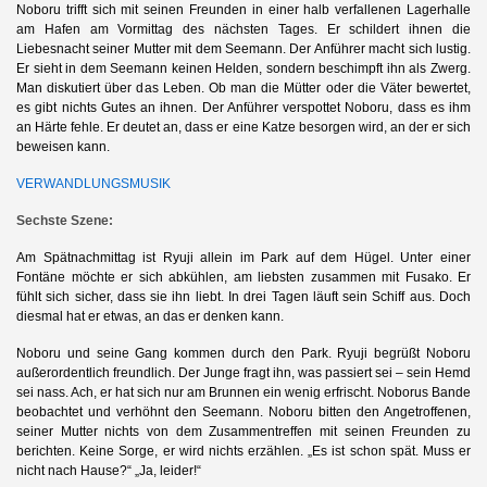
Noboru trifft sich mit seinen Freunden in einer halb verfallenen Lagerhalle
am Hafen am Vormittag des nächsten Tages. Er schildert ihnen die
Liebesnacht seiner Mutter mit dem Seemann. Der Anführer macht sich lustig.
Er sieht in dem Seemann keinen Helden, sondern beschimpft ihn als Zwerg.
Man diskutiert über das Leben. Ob man die Mütter oder die Väter bewertet,
es gibt nichts Gutes an ihnen. Der Anführer verspottet Noboru, dass es ihm
an Härte fehle. Er deutet an, dass er eine Katze besorgen wird, an der er sich
beweisen kann.
VERWANDLUNGSMUSIK
Sechste Szene:
Am Spätnachmittag ist Ryuji allein im Park auf dem Hügel. Unter einer
Fontäne möchte er sich abkühlen, am liebsten zusammen mit Fusako. Er
fühlt sich sicher, dass sie ihn liebt. In drei Tagen läuft sein Schiff aus. Doch
diesmal hat er etwas, an das er denken kann.
Noboru und seine Gang kommen durch den Park. Ryuji begrüßt Noboru
außerordentlich freundlich. Der Junge fragt ihn, was passiert sei – sein Hemd
sei nass. Ach, er hat sich nur am Brunnen ein wenig erfrischt. Noborus Bande
beobachtet und verhöhnt den Seemann. Noboru bitten den Angetroffenen,
seiner Mutter nichts von dem Zusammentreffen mit seinen Freunden zu
berichten. Keine Sorge, er wird nichts erzählen. „Es ist schon spät. Muss er
nicht nach Hause?“ „Ja, leider!“