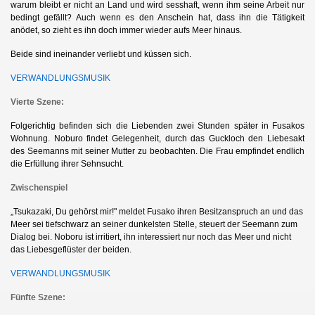
warum bleibt er nicht an Land und wird sesshaft, wenn ihm seine Arbeit nur
bedingt
gefällt
? Auch wenn es den Anschein hat, dass ihn die Tätigkeit
anödet, so zieht es ihn doch immer wieder aufs Meer hinaus.
Beide sind ineinander verliebt und küssen sich.
VERWANDLUNGSMUSIK
Vierte Szene:
Folgerichtig befinden sich die Liebenden zwei Stunden später in Fusakos
Wohnung. Noburo findet Gelegenheit, durch das Guckloch den Liebesakt
des Seemanns mit seiner Mutter zu beobachten. Die Frau empfindet endlich
die Erfüllung ihrer Sehnsucht.
Zwischenspiel
„
Tsukazaki, Du gehörst mir!" meldet Fusako ihren Besitzanspruch an und das
Meer sei tiefschwarz an seiner dunkelsten Stelle, steuert der Seemann zum
Dialog bei. Noboru ist irritiert, ihn interessiert nur noch das Meer und nicht
das Liebesgeflüster der beiden.
VERWANDLUNGSMUSIK
Fünfte Szene: