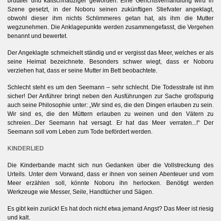
brutaler und kaltschnäuziger geworden. Eine Gerichtsverhandlung wird in
Szene gesetzt, in der Noboru seinen zukünftigen Stiefvater angeklagt,
obwohl dieser ihm nichts Schlimmeres getan hat, als ihm die Mutter
wegzunehmen. Die Anklagepunkte werden zusammengefasst, die Vergehen
benannt und bewertet.
Der Angeklagte schmeichelt ständig und er vergisst das Meer, welches er als
seine Heimat bezeichnete. Besonders schwer wiegt, dass er Noboru
verziehen hat, dass er seine Mutter im Bett beobachtete.
Schlecht steht es um den Seemann – sehr schlecht. Die Todesstrafe ist ihm
sicher! Der Anführer bringt neben den Ausführungen zur Sache großspurig
auch seine Philosophie unter:
„Wir sind es, die den Dingen erlauben zu sein.
Wir sind es, die den Müttern erlauben zu weinen und den Vätern zu
schreien...Der Seemann hat versagt. Er hat das Meer verraten...!“ Der
Seemann soll vom Leben zum Tode befördert werden.
KINDERLIED
Die Kinderbande macht sich nun Gedanken über die Vollstreckung des
Urteils. Unter dem Vorwand, dass er ihnen von seinen Abenteuer und vom
Meer erzählen soll, könnte Noboru ihn herlocken. Benötigt werden
Werkzeuge wie Messer, Seile, Handtücher und Sägen.
Es gibt kein zurück! Es hat doch nicht etwa jemand Angst? Das Meer ist riesig
und kalt.