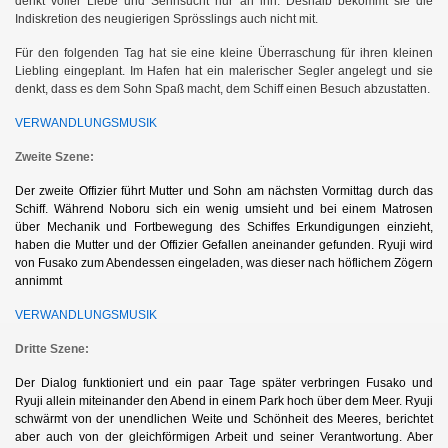
denkt voller Liebe und Sehnsucht nur an ihn. Deshalb bekommt sie die
Indiskretion des neugierigen Sprösslings auch nicht mit.
Für den folgenden Tag hat sie eine kleine Überraschung für ihren kleinen
Liebling eingeplant. Im Hafen hat ein malerischer Segler angelegt und sie
denkt, dass es dem Sohn Spaß macht, dem Schiff einen Besuch abzustatten.
VERWANDLUNGSMUSIK
Zweite Szene:
Der zweite Offizier führt Mutter und Sohn am nächsten Vormittag durch das
Schiff. Während Noboru sich ein wenig umsieht und bei einem Matrosen
über Mechanik und Fortbewegung des Schiffes Erkundigungen einzieht,
haben die Mutter und der Offizier Gefallen aneinander gefunden. Ryuji wird
von Fusako zum Abendessen eingeladen, was dieser nach höflichem Zögern
annimmt
VERWANDLUNGSMUSIK
Dritte Szene:
Der Dialog funktioniert und ein paar Tage später verbringen Fusako und
Ryuji allein miteinander den Abend in einem Park hoch über dem Meer. Ryuji
schwärmt von der unendlichen Weite und Schönheit des Meeres, berichtet
aber auch von der gleichförmigen Arbeit und seiner Verantwortung. Aber