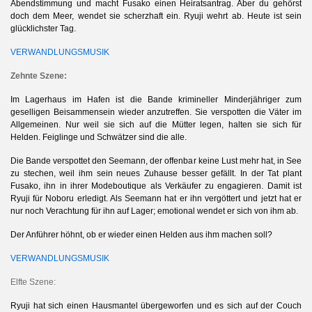
Abendstimmung und macht Fusako einen Heiratsantrag. Aber du gehörst
doch dem Meer, wendet sie scherzhaft ein. Ryuji wehrt ab. Heute ist sein
glücklichster Tag.
en
VERWANDLUNGSMUSIK
Zehnte Szene:
Im Lagerhaus im Hafen ist die Bande krimineller Minderjähriger zum
geselligen Beisammensein wieder anzutreffen. Sie verspotten die Väter im
Allgemeinen. Nur weil sie sich auf die Mütter legen, halten sie sich für
Helden. Feiglinge und Schwätzer sind die alle.
Die Bande verspottet den Seemann, der offenbar keine Lust mehr hat, in See
zu stechen, weil ihm sein neues Zuhause besser gefällt. In der Tat plant
Fusako, ihn in ihrer Modeboutique als Verkäufer zu engagieren. Damit ist
Ryuji für Noboru erledigt. Als Seemann hat er ihn vergöttert und jetzt hat er
nur noch Verachtung für ihn auf Lager; emotional wendet er sich von ihm ab.
Der Anführer höhnt, ob er wieder einen Helden aus ihm machen soll?
VERWANDLUNGSMUSIK
Elfte Szene:
Ryuji hat sich einen Hausmantel übergeworfen und es sich auf der Couch