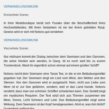
VERWANDLUNGSMUSIK
Dreizehnte Szene:
n
In ihrer Modeboutique berät sich Fusako über die Beschaffenheit ihres
Hochzeitskleides. Mit ihren Gedanken ist sie bei ihrem geliebten Ryuji.
Gewiss wird er sich mit Noboru gut verstehen
VERWANDLUNGSMUSIK
Vierzehnte Szene:
Nur mühsam kommt der Dialog zwischen dem Seemann und den Ganoven,
die seine Henker sein werden, in Gang. Ist es noch weit bis zu eurem
Trockendock. Ward ihr eigentlich schon einmal auf einem großen Schiff?
Noboru reicht dem Seemann eine Tasse Tee, in die er ein Betäubungsmittel
gegeben hat.
Der Seemann singt ein Lied vom Wind, den Wellen und den
Sternen. Von den Ganoven wird er ausgelacht. Nein, nicht aus Liebe zum
Meer ist er zur See gefahren, sondern, weil er das Land hasste. Noboru
versteht, dass man von schönen Schiffen schwärmen kann. Das Sextett singt
ein mystisches Requiem. Der Text setzt sich aus Themen zusammen wie
Meer, Sonne, Licht Schmerz und Leid. Das Betäubungsmittel zeigt seine
Wirkung. Dem Seemann ist der Kopf herabgesunken. Ahnt er, was ihm blüht?
Dunkelheit umfängt ihn.