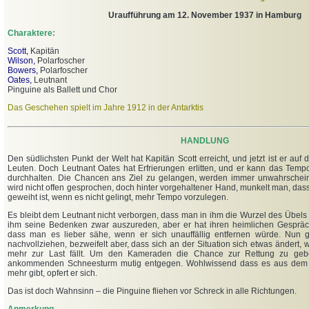
Uraufführung am 12. November 1937 in Hamburg
Charaktere:
Scott,
Kapitän
Wilson,
Polarfoscher
Bowers,
Polarfoscher
Oates,
Leutnant
Pinguine als Ballett und Chor
Das Geschehen spielt im Jahre 1912 in der Antarktis
HANDLUNG
Den südlichsten Punkt der Welt hat Kapitän Scott erreicht, und jetzt ist er au
Leuten. Doch Leutnant Oates hat Erfrierungen erlitten, und er kann das Temp
durchhalten. Die Chancen ans Ziel zu gelangen, werden immer unwahrschein
wird nicht offen gesprochen, doch hinter vorgehaltener Hand, munkelt man, das
geweiht ist, wenn es nicht gelingt, mehr Tempo vorzulegen.
Es bleibt dem Leutnant nicht verborgen, dass man in ihm die Wurzel des Übels 
ihm seine Bedenken zwar auszureden, aber er hat ihren heimlichen Gesprä
dass man es lieber sähe, wenn er sich unauffällig entfernen würde. Nun 
nachvollziehen, bezweifelt aber, dass sich an der Situation sich etwas ändert,
mehr zur Last fällt. Um den Kameraden die Chance zur Rettung zu gebe
ankommenden Schneesturm mutig entgegen. Wohlwissend dass es aus dem
mehr gibt, opfert er sich.
Das ist doch Wahnsinn – die Pinguine fliehen vor Schreck in alle Richtungen.