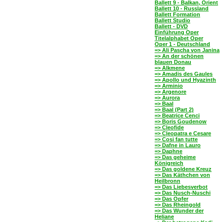
Ballett 9 - Balkan, Orient
Ballett 10 - Russland
Ballett Formation
Ballett Studio
Ballett - DVD
Einführung Oper
Titelalphabet Oper
Oper 1 - Deutschland
=> Ali Pascha von Janina
=> An der schönen
blauen Donau
=> Alkmene
=> Amadis des Gaules
=> Apollo und Hyazinth
=> Arminio
=> Argenore
=> Aurora
=> Baal
=> Baal (Part 2)
=> Beatrice Cenci
=> Boris Goudenow
=> Cleofide
=> Cleopatra e Cesare
=> Cosi fan tutte
=> Dafne in Lauro
=> Daphne
=> Das geheime
Königreich
=> Das goldene Kreuz
=> Das Käthchen von
Heilbronn
=> Das Liebesverbot
=> Das Nusch-Nuschi
=> Das Opfer
=> Das Rheingold
=> Das Wunder der
Heliane