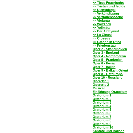
=> Titus Feuerfuchs
=> Tristan und Isolde
=> Ulenspiegel
=> Verkündigung
=> Vertrauenssache
=> Violanta
=> Wozzeck
=> Yolimba
=> Der Alchymist
=> Le Cinesi
=> Croesus
=> Catone in Utica
=> Friedenstag
Oper 2 - Skandinavien
Oper 3 - England
Oper 4 - Nordamerika
Oper 5 - Frankreich
Oper 6 - Iberia
Oper 7 - Italien
Oper 9 - Balkan, Orient
Oper 8 - Osteuropa
Oper 10 - Russland
Operette 1
Operette 2
Musical
Einführung Oratorium
Oratorium 1
Oratorium 2
Oratorium 3
Oratorium 4
Oratorium 5
Oratorium 6
Oratorium 7
Oratorium 8
Oratorium 9
Oratorium 10
Kantate und Ballade