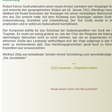
Anmerkung
Robert Falcon Scott unternahm einen neuen Anlauf, nachdem sein Vorgänger Sc
und erreichte den geographischen Südpol am 18. Januar 1912. Allerdings muss
Wettlauf mit Roald Amundsen der Norweger mit seiner vierköpfigen Mannschaf
ihm das Ziel erreicht hatte. Auf dem Rückweg zum Basislager starben Scott
Unterernährung, Krankheit und Unterkühlung. Der Tod Scotts wurde in d
empfunden und er selbst als Nationalheld hochstilisiert.
Der Komponist wählte für das Schicksal der Südpolexpedition von Scott die 
Tragödie. Es mutet ein wenig grotesk an, wie der Chor der Pinguine die Naturge
übermütigen Menschen nicht so ernst nehmen, wie sie es angemessen ers
ethischen Größe des Leutnants verflüchtigen sich die Vöge aufgeregt in alle 
mehr zu kommentieren gibt. Das Handlungsgeschehen gerät fasst zu Glo
Expedition war vorauszusehen.
Winfried Zillig war beliebtester Schüler Arnold Schönbergs und vervollständigt
„Die Jacobsleiter“
***
2012 musirony – Engelbert Hellen
Heute waren schon 341 Besucherhier!