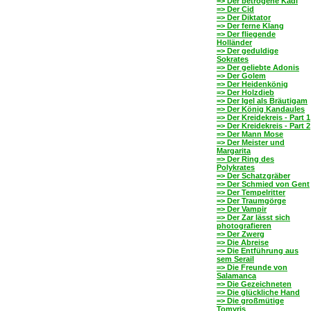
=> Der betrogene Kadi
=> Der Cid
=> Der Diktator
=> Der ferne Klang
=> Der fliegende
Holländer
=> Der geduldige
Sokrates
=> Der geliebte Adonis
=> Der Golem
=> Der Heidenkönig
=> Der Holzdieb
=> Der Igel als Bräutigam
=> Der König Kandaules
=> Der Kreidekreis - Part 1
=> Der Kreidekreis - Part 2
=> Der Mann Mose
=> Der Meister und
Margarita
=> Der Ring des
Polykrates
=> Der Schatzgräber
=> Der Schmied von Gent
=> Der Tempelritter
=> Der Traumgörge
=> Der Vampir
=> Der Zar lässt sich
photografieren
=> Der Zwerg
=> Die Abreise
=> Die Entführung aus
sem Serail
=> Die Freunde von
Salamanca
=> Die Gezeichneten
=> Die glückliche Hand
=> Die großmütige
Tomyris