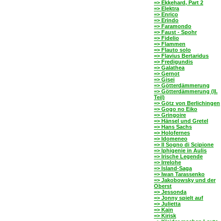
=> Ekkehard, Part 2
=> Elektra
=> Enrico
=> Erindo
=> Faramondo
=> Faust - Spohr
=> Fidelio
=> Flammen
=> Flauto solo
=> Flavius Bertaridus
=> Fredigundis
=> Galathea
=> Gernot
=> Gisei
=> Götterdämmerung
=> Götterdämmerung (II.
Teil)
=> Götz von Berlichingen
=> Gogo no Eiko
=> Gringoire
=> Hänsel und Gretel
=> Hans Sachs
=> Holofernes
=> Idomeneo
=> Il Sogno di Scipione
=> Iphigenie in Aulis
=> Irische Legende
=> Irrelohe
=> Island-Saga
=> Iwan Tarassenko
=> Jakobowsky und der
Oberst
=> Jessonda
=> Jonny spielt auf
=> Julietta
=> Kain
=> Kirisk