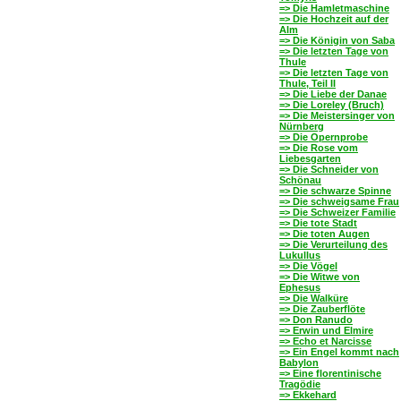
=> Die Hamletmaschine
=> Die Hochzeit auf der
Alm
=> Die Königin von Saba
=> Die letzten Tage von
Thule
=> Die letzten Tage von
Thule, Teil II
=> Die Liebe der Danae
=> Die Loreley (Bruch)
=> Die Meistersinger von
Nürnberg
=> Die Opernprobe
=> Die Rose vom
Liebesgarten
=> Die Schneider von
Schönau
=> Die schwarze Spinne
=> Die schweigsame Frau
=> Die Schweizer Familie
=> Die tote Stadt
=> Die toten Augen
=> Die Verurteilung des
Lukullus
=> Die Vögel
=> Die Witwe von
Ephesus
=> Die Walküre
=> Die Zauberflöte
=> Don Ranudo
=> Erwin und Elmire
=> Echo et Narcisse
=> Ein Engel kommt nach
Babylon
=> Eine florentinische
Tragödie
=> Ekkehard