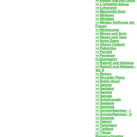
=> Kleider machen Leute
=> L'infedeltà delusa
=> Lohengrin
=> Massimilla Doni
=> Miriways
=> Mitridate
=> Mörder, Hoffnung der
Frauen
=> Montezuma
=> Moses und Aron
=> Neues vom Tage
=> Notre Dame
=> Oberst Chabert
=> Palestrina
=> Parsifal
=> Penelope
(Liebermann)
=> Rainulf und Adelasia
=> Rainulf und Adelasia -
Vol. II
=> Regina
=> Riccardo Primo
=> Robin Hood
=> Salome
=> Sardakai
=> Sarema
=> Satuala
=> Schahrazade
=> Seelewig
=> Siegfried
=> Sonnenflammen - I
=> Sonnenflammen - II
=> Sosarme
=> Talestri
=> Tamerlano
=> Tiefland
=> Tilman
Riemenschneider