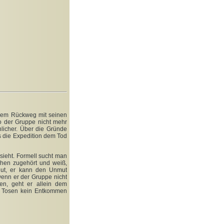
f dem Rückweg mit seinen
o der Gruppe nicht mehr
licher. Über die Gründe
s die Expedition dem Tod
sieht. Formell sucht man
chen zugehört und weiß,
gut, er kann den Unmut
 wenn er der Gruppe nicht
n, geht er allein dem
 Tosen kein Entkommen