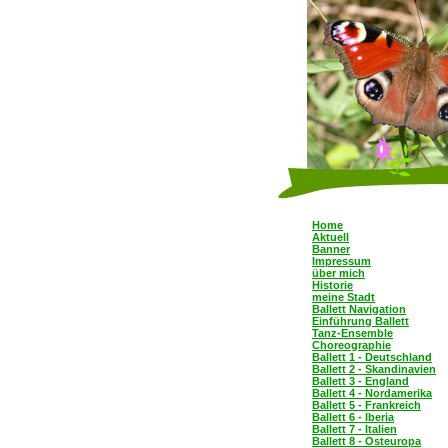
Home
Aktuell
Banner
Impressum
über mich
Historie
meine Stadt
Ballett Navigation
Einführung Ballett
Tanz-Ensemble
Choreographie
Ballett 1 - Deutschland
Ballett 2 - Skandinavien
Ballett 3 - England
Ballett 4 - Nordamerika
Ballett 5 - Frankreich
Ballett 6 - Iberia
Ballett 7 - Italien
Ballett 8 - Osteuropa