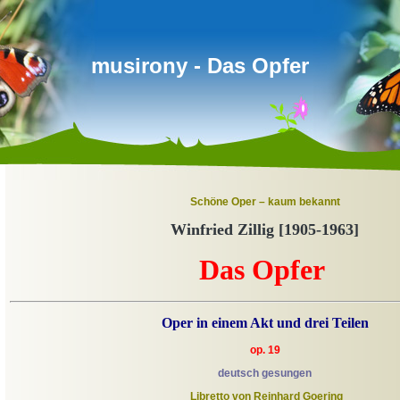
musirony - Das Opfer
Schöne Oper – kaum bekannt
Winfried Zillig [1905-1963]
Das Opfer
Oper in einem A
kt und drei
T
eilen
op. 19
deutsch gesungen
Libretto von Reinhard Goering