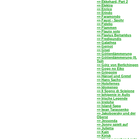
=> Ekkehard, Part 2
=> Elektra
=> Enrico
=> Erindo
=> Faramondo
=> Faust - Spohr
=> Fidelio
=> Flammen
=> Flauto solo
=> Flavius Bertaridus
=> Fredigundis
=> Galathea
=> Gernot
=> Gisei
=> Götterdämmerung
=> Götterdämmerung (II.
Teil)
=> Götz von Berlichingen
=> Gogo no Eiko
=> Gringoire
=> Hänsel und Gretel
=> Hans Sachs
=> Holofernes
=> Idomeneo
=> Il Sogno di Scipione
=> Iphigenie in Aulis
=> Irische Legende
=> Irrelohe
=> Island-Saga
=> Iwan Tarassenko
=> Jakobowsky und der
Oberst
=> Jessonda
=> Jonny spielt auf
=> Julietta
=> Kain
=> Kirisk