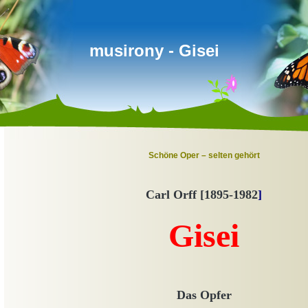
musirony - Gisei
Schöne Oper – selten gehört
Carl Orff [1895-
1982
]
Gisei
Das Opf
er