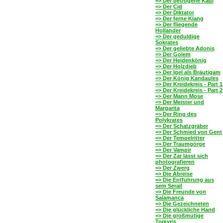
=> Der betrogene Kadi
=> Der Cid
=> Der Diktator
=> Der ferne Klang
=> Der fliegende
Holländer
=> Der geduldige
Sokrates
=> Der geliebte Adonis
=> Der Golem
=> Der Heidenkönig
=> Der Holzdieb
=> Der Igel als Bräutigam
=> Der König Kandaules
=> Der Kreidekreis - Part 1
=> Der Kreidekreis - Part 2
=> Der Mann Mose
=> Der Meister und
Margarita
=> Der Ring des
Polykrates
=> Der Schatzgräber
=> Der Schmied von Gent
=> Der Tempelritter
=> Der Traumgörge
=> Der Vampir
=> Der Zar lässt sich
photografieren
=> Der Zwerg
=> Die Abreise
=> Die Entführung aus
sem Serail
=> Die Freunde von
Salamanca
=> Die Gezeichneten
=> Die glückliche Hand
=> Die großmütige
Tomyris