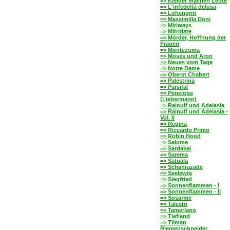
=> Kleider machen Leute
=> L'infedeltà delusa
=> Lohengrin
=> Massimilla Doni
=> Miriways
=> Mitridate
=> Mörder, Hoffnung der
Frauen
=> Montezuma
=> Moses und Aron
=> Neues vom Tage
=> Notre Dame
=> Oberst Chabert
=> Palestrina
=> Parsifal
=> Penelope
(Liebermann)
=> Rainulf und Adelasia
=> Rainulf und Adelasia -
Vol. II
=> Regina
=> Riccardo Primo
=> Robin Hood
=> Salome
=> Sardakai
=> Sarema
=> Satuala
=> Schahrazade
=> Seelewig
=> Siegfried
=> Sonnenflammen - I
=> Sonnenflammen - II
=> Sosarme
=> Talestri
=> Tamerlano
=> Tiefland
=> Tilman
Riemenschneider