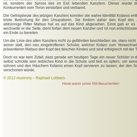
ist, sondern der Spross des im Exil lebenden Kanzlers. Dieser wurde du
Konkurrenten vom Thron verstoßen und verbannt.
Die Gefolgsleute des jetzigen Kanzlers konnten die wahre Identität Kotaros ent
letzte Bedrohung für den Ursupatoren. Sie fordern daher den Kopf des
abtrünnige Ritter Matsuo hat es auf das Kind abgesehen. Einst gab er es
wechselte er die Seite, dient fortan dem neuen Kanzler und ist nun entschlos
ein Ende zu bereiten.
Um die Linie des alten Kanzlers nicht zu gefährden beschließen sie, otaro nic
seiner statt, den neu eingetroffenen Schüler, welcher Kotaro zum Verwechsel
präsentieren Matsuo den Kopf des falschen Kindes und sind erfolgreich mit der
Doch es war kein Zufall, dass gerade am heutigen Tage ein neuer Schüler in 
selbst schickte sein leibliches Kind in die Schule und ließ es opfern, um sei
sühnen und den Häschern Kotaros einen Kopf servieren zu lassen, der den S
verschonen würde.
©
2012 musirony – Raphael Lübbers
Heute waren schon 556 Besucherhier!