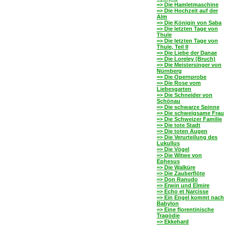
=> Die Hamletmaschine
=> Die Hochzeit auf der
Alm
=> Die Königin von Saba
=> Die letzten Tage von
Thule
=> Die letzten Tage von
Thule, Teil II
=> Die Liebe der Danae
=> Die Loreley (Bruch)
=> Die Meistersinger von
Nürnberg
=> Die Opernprobe
=> Die Rose vom
Liebesgarten
=> Die Schneider von
Schönau
=> Die schwarze Spinne
=> Die schweigsame Frau
=> Die Schweizer Familie
=> Die tote Stadt
=> Die toten Augen
=> Die Verurteilung des
Lukullus
=> Die Vögel
=> Die Witwe von
Ephesus
=> Die Walküre
=> Die Zauberflöte
=> Don Ranudo
=> Erwin und Elmire
=> Echo et Narcisse
=> Ein Engel kommt nach
Babylon
=> Eine florentinische
Tragödie
=> Ekkehard