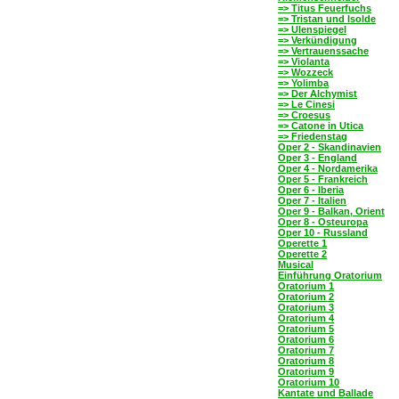
=> Titus Feuerfuchs
=> Tristan und Isolde
=> Ulenspiegel
=> Verkündigung
=> Vertrauenssache
=> Violanta
=> Wozzeck
=> Yolimba
=> Der Alchymist
=> Le Cinesi
=> Croesus
=> Catone in Utica
=> Friedenstag
Oper 2 - Skandinavien
Oper 3 - England
Oper 4 - Nordamerika
Oper 5 - Frankreich
Oper 6 - Iberia
Oper 7 - Italien
Oper 9 - Balkan, Orient
Oper 8 - Osteuropa
Oper 10 - Russland
Operette 1
Operette 2
Musical
Einführung Oratorium
Oratorium 1
Oratorium 2
Oratorium 3
Oratorium 4
Oratorium 5
Oratorium 6
Oratorium 7
Oratorium 8
Oratorium 9
Oratorium 10
Kantate und Ballade