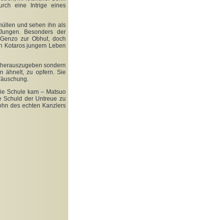
rch eine Intrige eines
hüllen und sehen ihn als
 Jungen. Besonders der
 Genzo zur Obhut, doch
sen Kotaros jungem Leben
ht herauszugeben sondern
n ähnelt, zu opfern. Sie
 Täuschung.
die Schule kam – Matsuo
ne Schuld der Untreue zu
ohn des echten Kanzlers