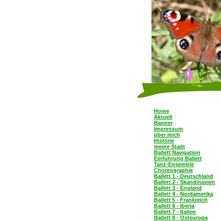
Home
Aktuell
Banner
Impressum
über mich
Historie
meine Stadt
Ballett Navigation
Einführung Ballett
Tanz-Ensemble
Choreographie
Ballett 1 - Deutschland
Ballett 2 - Skandinavien
Ballett 3 - England
Ballett 4 - Nordamerika
Ballett 5 - Frankreich
Ballett 6 - Iberia
Ballett 7 - Italien
Ballett 8 - Osteuropa