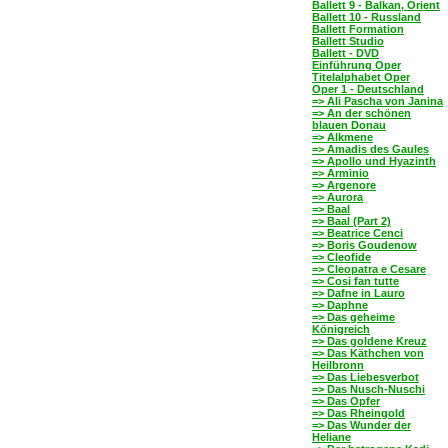
Ballett 9 - Balkan, Orient
Ballett 10 - Russland
Ballett Formation
Ballett Studio
Ballett - DVD
Einführung Oper
Titelalphabet Oper
Oper 1 - Deutschland
=> Ali Pascha von Janina
=> An der schönen
blauen Donau
=> Alkmene
=> Amadis des Gaules
=> Apollo und Hyazinth
=> Arminio
=> Argenore
=> Aurora
=> Baal
=> Baal (Part 2)
=> Beatrice Cenci
=> Boris Goudenow
=> Cleofide
=> Cleopatra e Cesare
=> Cosi fan tutte
=> Dafne in Lauro
=> Daphne
=> Das geheime
Königreich
=> Das goldene Kreuz
=> Das Käthchen von
Heilbronn
=> Das Liebesverbot
=> Das Nusch-Nuschi
=> Das Opfer
=> Das Rheingold
=> Das Wunder der
Heliane