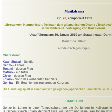
Musikdrama
Op. 20,
komponiert 1913
Libretto vom Komponisten, frei nach dem altjapanischen Drama „Terakoya
in der weiteren Übertragung von Karl Florenz.
Uraufführung am 30. Januar 2010 am Staatstheater Darm
Dauer: ca. 70min
auf deutsch gesungen
Charaktere:
Kwan Shusai
– Schüler
Genzo
– Lehrer
Tonami
– dessen Frau
Matsuo
– ein Ritter
Chiyo
– dessen Frau
Kotaro
– Sohn des verbannten Kanzlers
Gemba
– Ein Beamter des regierenden Kanzlers
Die Handlung spielt in einer ländlich gelegenen japanischen Tempelschule im 
HANDLUNG
Genzo ist Lehrer in einer Tempelschule, der die Dorfjungen in Kalligraphie 
Burschen ist auch Kotaro, der nicht etwa. wie Genzo und seine Frau Tonami vorg