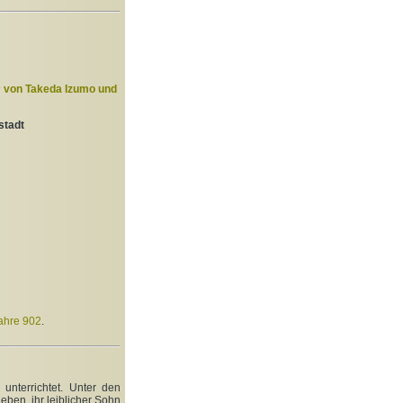
“ von Takeda Izumo und
stadt
Jahre 902
.
unterrichtet. Unter den
eben, ihr leiblicher Sohn