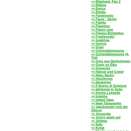
=> Ekkehard, Part 2
=> Elektra
=> Enrico
=> Erindo
=> Faramondo
=> Faust - Spohr
=> Fidelio
=> Flammen
=> Flauto solo
=> Flavius Bertaridus
=> Fredigundis
=> Galathea
=> Gernot
=> Gisei
=> Götterdämmerung
=> Götterdämmerung (II.
Teil)
=> Götz von Berlichingen
=> Gogo no Eiko
=> Gringoire
=> Hänsel und Gretel
=> Hans Sachs
=> Holofernes
=> Idomeneo
=> Il Sogno di Scipione
=> Iphigenie in Aulis
=> Irische Legende
=> Irrelohe
=> Island-Saga
=> Iwan Tarassenko
=> Jakobowsky und der
Oberst
=> Jessonda
=> Jonny spielt auf
=> Julietta
=> Kain
=> Kirisk