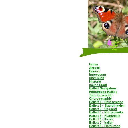
Home
Aktuell
Banner
Impressum
über mich
Historie
meine Stadt
Ballett Navigation
Einführung Ballett
Tanz-Ensemble
Choreographie
Ballett 1 - Deutschland
Ballett 2 - Skandinavien
Ballett 3 - England
Ballett 4 - Nordamerika
Ballett 5 - Frankreich
Ballett 6 - Iberia
Ballett 7 - Italien
Ballett 8 - Osteuropa