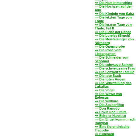
=> Die Hamletmaschine
=> Die Hochzeit auf der
Alm
=> Die Königin von Saba
=> Die letzten Tage von
Thule
=> Die letzten Tage von
Thule, Teil II
=> Die Liebe der Danae
=> Die Loreley (Bruch)
=> Die Meistersinger von
Nürnberg
=> Die Opernprobe
=> Die Rose vom
Liebesgarten
=> Die Schneider von
Schönau
=> Die schwarze Spinne
=> Die schweigsame Frau
=> Die Schweizer Familie
=> Die tote Stadt
=> Die toten Augen
=> Die Verurteilung des
Lukullus
=> Die Vögel
=> Die Witwe von
Ephesus
=> Die Walküre
=> Die Zauberflöte
=> Don Ranudo
=> Erwin und Elmire
=> Echo et Narcisse
=> Ein Engel kommt nach
Babylon
=> Eine florentinische
Tragödie
=> Ekkehard