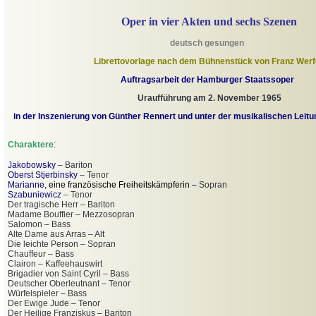
Oper in vier Akten und sec
hs Szenen
deutsch gesungen
Librettovorlage nach dem Bühnenstück von Franz Werf
Auftragsarbeit der Hamburger Staatssoper
Uraufführung am 2. November 1965
in der Inszenierung von Günther
Rennert und unter der musikalischen Leit
Charaktere
:
s
Jakobow
ky
– Bariton
Oberst Stjerbinsky
– Tenor
Marianne,
eine französische Freiheitskämpferin
–
Sopran
Szabuniewicz
– Tenor
Der tragische Herr – Bariton
Madame Bouffier – Mezzosopran
Salomon – Bass
Alte Dame aus Arras – Alt
Die leichte Person – Sopran
Chauffeur – Bass
Clairon – Kaffeehauswirt
Brigadier von Saint Cyril – Bass
Deutscher Oberleutnant – Tenor
Würfelspieler – Bass
Der Ewige Jude – Tenor
Der Heilige Franziskus – Bariton