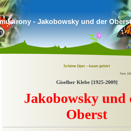
musirony - Jakobowsky und der Obers
Schöne Oper – kaum gehört
Paris 194
Giselher Kle
b
e [1925-2009]
Jakobowsky und 
Oberst