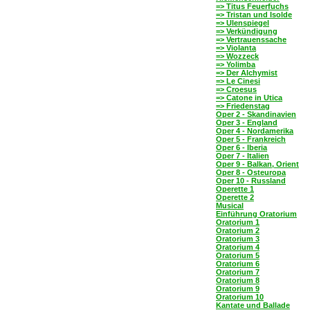
=> Titus Feuerfuchs
=> Tristan und Isolde
=> Ulenspiegel
=> Verkündigung
=> Vertrauenssache
=> Violanta
=> Wozzeck
=> Yolimba
=> Der Alchymist
=> Le Cinesi
=> Croesus
=> Catone in Utica
=> Friedenstag
Oper 2 - Skandinavien
Oper 3 - England
Oper 4 - Nordamerika
Oper 5 - Frankreich
Oper 6 - Iberia
Oper 7 - Italien
Oper 9 - Balkan, Orient
Oper 8 - Osteuropa
Oper 10 - Russland
Operette 1
Operette 2
Musical
Einführung Oratorium
Oratorium 1
Oratorium 2
Oratorium 3
Oratorium 4
Oratorium 5
Oratorium 6
Oratorium 7
Oratorium 8
Oratorium 9
Oratorium 10
Kantate und Ballade