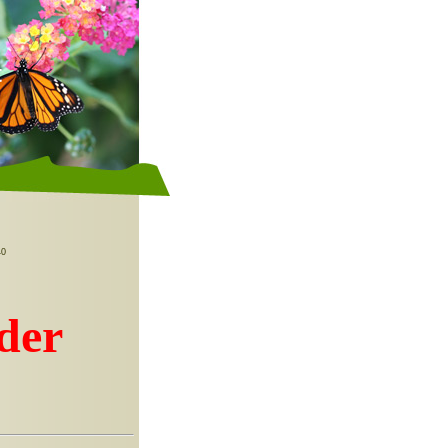
t
0
der