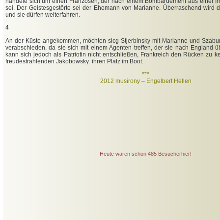
handele sich um einen Franzosen, der nach einem Bombardement aus einer Ir
sei. Der Geistesgestörte sei der Ehemann von Marianne. Überraschend wird d
und sie dürfen weiterfahren.
4
An der Küste angekommen, möchten sicg Stjerbinsky mit Marianne und Szabu
verabschieden, da sie sich mit einem Agenten treffen, der sie nach England ü
kann sich jedoch als Patriotin nicht entschließen, Frankreich den Rücken zu 
freudestrahlenden Jakobowsky ihren Platz im Boot.
***
2012 musirony – Engelbert Hellen
Heute waren schon 485 Besucherhier!