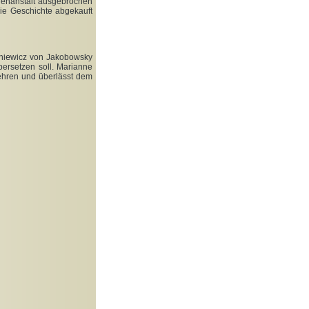
renanstalt ausgebrochen
ie Geschichte abgekauft
e
ni
wicz von Jakobowsky
bersetzen soll. Marianne
kehren und überlässt dem