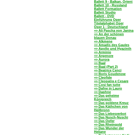
Ballett 9 - Balkan, Orient
Ballett 10 - Russland
Ballett Formation
Ballett Studio
Ballett - DVD
Einführung Oper
Titelalphabet Oper
Oper 1 - Deutschland
=> Ali Pascha von Janina
=> An der schönen
blauen Donau
=> Alkmene
=> Amadis des Gaules
=> Apollo und Hyazinth
=> Arminio
=> Argenore
=> Aurora
=> Baal
=> Baal (Part 2)
=> Beatrice Cenci
=> Boris Goudenow
=> Cleofide
=> Cleopatra e Cesare
=> Cosi fan tutte
=> Dafne in Lauro
=> Daphne
=> Das geheime
Königreich
=> Das goldene Kreuz
=> Das Käthchen von
Heilbronn
=> Das Liebesverbot
=> Das Nusch-Nuschi
=> Das Opfer
=> Das Rheingold
=> Das Wunder der
Heliane