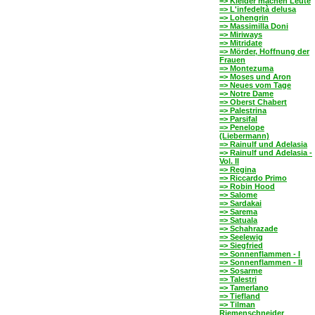
=> Kleider machen Leute
=> L'infedeltà delusa
=> Lohengrin
=> Massimilla Doni
=> Miriways
=> Mitridate
=> Mörder, Hoffnung der
Frauen
=> Montezuma
=> Moses und Aron
=> Neues vom Tage
=> Notre Dame
=> Oberst Chabert
=> Palestrina
=> Parsifal
=> Penelope
(Liebermann)
=> Rainulf und Adelasia
=> Rainulf und Adelasia -
Vol. II
=> Regina
=> Riccardo Primo
=> Robin Hood
=> Salome
=> Sardakai
=> Sarema
=> Satuala
=> Schahrazade
=> Seelewig
=> Siegfried
=> Sonnenflammen - I
=> Sonnenflammen - II
=> Sosarme
=> Talestri
=> Tamerlano
=> Tiefland
=> Tilman
Riemenschneider