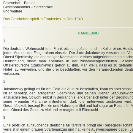
Feldwebel – Bariton
Gestapobeamter – Sprechrolle
und weitere
Das Geschehen spielt in Frankreich im Jahr 1940
HANDLUNG
1
Die deutsche Wehrmacht ist in Frankreich eingefallen und im Keller eines Hotel
jeden Moment der Fliegeralarm einsetzt. Der Jude Jakobowsky versucht, die Ver
Oberst Stjerbinsky, ein ehemaliger Kommandeur eines aufgeriebenen polnische
Deutschland, findet man ebenfalls in der zusammengewürfelten Gesellsch
Offiziersbursche Szabuniewicz gehört zu ihm. Man weiß, dass es zu gefährlic
Hotel zu verweilen, und die drei beschließen, vor den heranrückenden deut
verlassen.
2
Jakobowsky gelingt es für viel Geld ein Auto zu beschaffen, kann es aber selbs
ist er genötigt, den arroganten Stjerbinsky und seinen Diener Szabuniewi
anzuschließen. Obwohl selbst in Bedrängnis, erklärt er sich unter der Bedingun
seine Freundin Marianne mitnehmen darf, die unterwegs zusteigen wird.
Geschäftigkeit, besorgt Benzin und Nahrungsmittel und hat sogar an Rosen für M
dem Oberst des Guten zu viel und er reagiert mit Eifersucht.
3
Eine plötzlich auftauchende deutsche Militärstreife bringt die Reisegesellschaf
verreist in einem grauen Straßenanzug und hat keine Ausweispapiere dabei. J