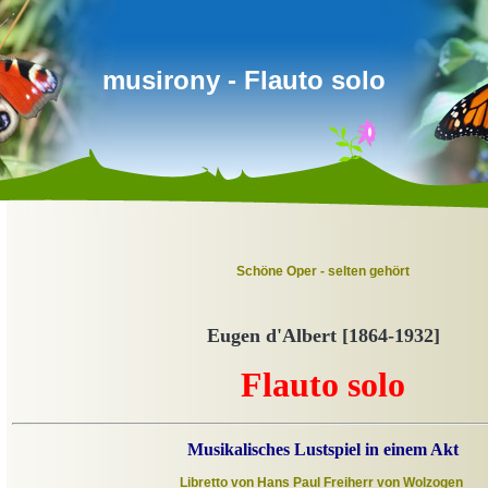
musirony - Flauto solo
Schöne Oper - selten gehört
Eugen d'Albert [1864-1932]
Flauto solo
Musikalisches Lustspiel in einem Akt
Libretto von Hans Paul Freiherr von Wolzogen