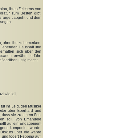
ina, ihres Zeichens von
oratur zum Besten gibt.
verärgert abgeht und dem
bewegen.
, ohne ihn zu bemerken,
o liebenden Haushalt und
terhalten sich über den
canon erwähnt, erfährt
f darüber lustig macht.
t wie toll,
tut ihr Leid, den Musiker
iter über Eberhard und
, dass sie zu einem Fest
den soll, von Emanuele
offt auf ein Engagement
eigens komponiert wurde.
 Diskurs über die wahre
n und fodert Peppina auf,