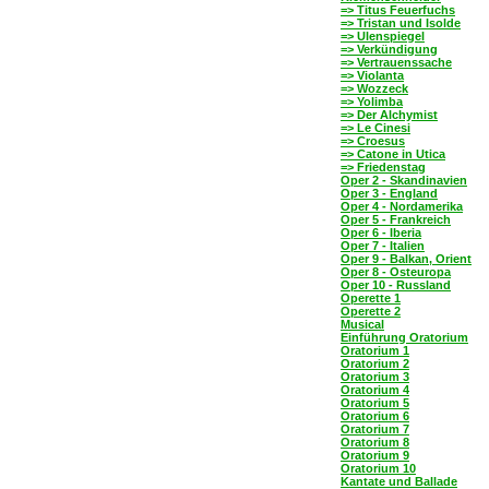
=> Titus Feuerfuchs
=> Tristan und Isolde
=> Ulenspiegel
=> Verkündigung
=> Vertrauenssache
=> Violanta
=> Wozzeck
=> Yolimba
=> Der Alchymist
=> Le Cinesi
=> Croesus
=> Catone in Utica
=> Friedenstag
Oper 2 - Skandinavien
Oper 3 - England
Oper 4 - Nordamerika
Oper 5 - Frankreich
Oper 6 - Iberia
Oper 7 - Italien
Oper 9 - Balkan, Orient
Oper 8 - Osteuropa
Oper 10 - Russland
Operette 1
Operette 2
Musical
Einführung Oratorium
Oratorium 1
Oratorium 2
Oratorium 3
Oratorium 4
Oratorium 5
Oratorium 6
Oratorium 7
Oratorium 8
Oratorium 9
Oratorium 10
Kantate und Ballade