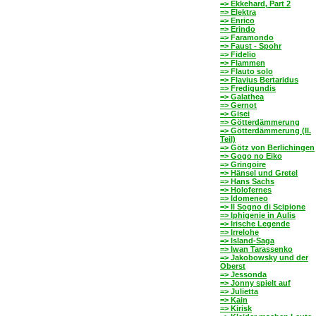
=> Ekkehard, Part 2
=> Elektra
=> Enrico
=> Erindo
=> Faramondo
=> Faust - Spohr
=> Fidelio
=> Flammen
=> Flauto solo
=> Flavius Bertaridus
=> Fredigundis
=> Galathea
=> Gernot
=> Gisei
=> Götterdämmerung
=> Götterdämmerung (II.
Teil)
=> Götz von Berlichingen
=> Gogo no Eiko
=> Gringoire
=> Hänsel und Gretel
=> Hans Sachs
=> Holofernes
=> Idomeneo
=> Il Sogno di Scipione
=> Iphigenie in Aulis
=> Irische Legende
=> Irrelohe
=> Island-Saga
=> Iwan Tarassenko
=> Jakobowsky und der
Oberst
=> Jessonda
=> Jonny spielt auf
=> Julietta
=> Kain
=> Kirisk