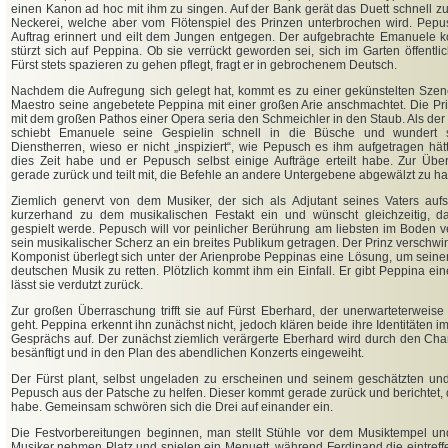
einen Kanon ad hoc mit ihm zu singen. Auf der Bank gerät das Duett schnell z
Neckerei, welche aber vom Flötenspiel des Prinzen unterbrochen wird. Pepus
Auftrag erinnert und eilt dem Jungen entgegen. Der aufgebrachte Emanuele 
stürzt sich auf Peppina. Ob sie verrückt geworden sei, sich im Garten öffentli
Fürst stets spazieren zu gehen pflegt, fragt er in gebrochenem Deutsch.
Nachdem die Aufregung sich gelegt hat, kommt es zu einer gekünstelten Szene,
Maestro seine angebetete Peppina mit einer großen Arie anschmachtet. Die P
mit dem großen Pathos einer Opera seria den Schmeichler in den Staub. Als de
schiebt Emanuele seine Gespielin schnell in die Büsche und wundert 
Dienstherren, wieso er nicht „inspiziert“, wie Pepusch es ihm aufgetragen hät
dies Zeit habe und er Pepusch selbst einige Aufträge erteilt habe. Zur Üb
gerade zurück und teilt mit, die Befehle an andere Untergebene abgewälzt zu h
Ziemlich genervt von dem Musiker, der sich als Adjutant seines Vaters aufsp
kurzerhand zu dem musikalischen Festakt ein und wünscht gleichzeitig, 
gespielt werde. Pepusch will vor peinlicher Berührung am liebsten im Boden 
sein musikalischer Scherz an ein breites Publikum getragen. Der Prinz verschwi
Komponist überlegt sich unter der Arienprobe Peppinas eine Lösung, um seine
deutschen Musik zu retten. Plötzlich kommt ihm ein Einfall. Er gibt Peppina 
lässt sie verdutzt zurück.
Zur großen Überraschung trifft sie auf Fürst Eberhard, der unerwarteterweis
geht. Peppina erkennt ihn zunächst nicht, jedoch klären beide ihre Identitäten 
Gesprächs auf. Der zunächst ziemlich verärgerte Eberhard wird durch den Cha
besänftigt und in den Plan des abendlichen Konzerts eingeweiht.
Der Fürst plant, selbst ungeladen zu erscheinen und seinem geschätzten un
Pepusch aus der Patsche zu helfen. Dieser kommt gerade zurück und berichtet, 
habe. Gemeinsam schwören sich die Drei auf einander ein.
Die Festvorbereitungen beginnen, man stellt Stühle vor dem Musiktempel und 
Musiker nehmen Platz und spielen ein Menuett, während Ferdinand die eintreff