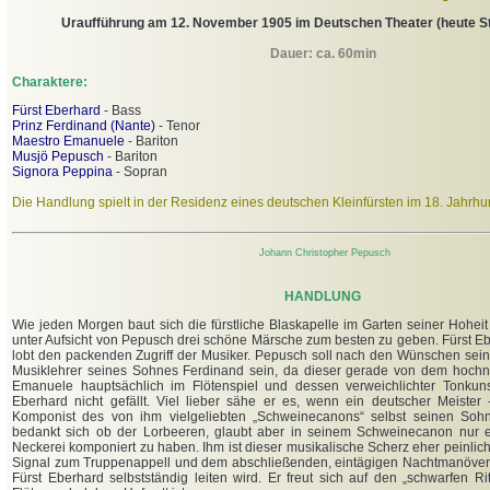
Uraufführung am 12. November 1905 im Deutschen Theater (heute St
Dauer: ca. 60min
Charaktere:
Fürst Eberhard
- Bass
Prinz Ferdinand (Nante)
- Tenor
Maestro Emanuele
- Bariton
Musjö Pepusch
- Bariton
Signora Peppina
- Sopran
Die Han
dlung spielt in der Residenz eines deutschen Kleinfürsten im 18. Jahrhu
Johann Christopher Pepusch
HANDLUNG
Wie jeden Morgen baut sich die fürstliche Blaskapelle im Garten seiner Hohei
unter Aufsicht von Pepusch drei schöne Märsche zum besten zu geben. Fürst E
lobt den packenden Zugriff der Musiker. Pepusch soll nach den Wünschen sein
Musiklehrer seines Sohnes Ferdinand sein, da dieser gerade von dem hochnä
Emanuele hauptsächlich im Flötenspiel und dessen verweichlichter Tonkunst
Eberhard nicht gefällt. Viel lieber sähe er es, wenn ein deutscher Meister 
Komponist des von ihm vielgeliebten „Schweinecanons“ selbst seinen Sohn
bedankt sich ob der Lorbeeren, glaubt aber in seinem Schweinecanon nur e
Neckerei komponiert zu haben. Ihm ist dieser musikalische Scherz eher peinlich
Signal zum Truppenappell und dem abschließenden, eintägigen Nachtmanöver
Fürst Eberhard selbstständig leiten wird. Er freut sich auf den „schwarfen Rit