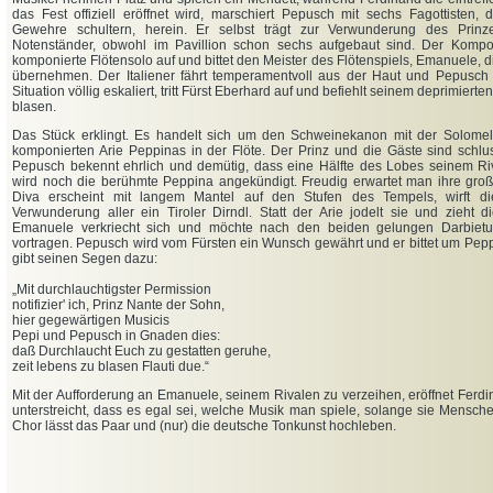
das Fest offiziell eröffnet wird, marschiert Pepusch mit sechs Fagottisten, 
Gewehre schultern, herein. Er selbst trägt zur Verwunderung des Prin
Notenständer, obwohl im Pavillion schon sechs aufgebaut sind. Der Kompo
komponierte Flötensolo auf und bittet den Meister des Flötenspiels, Emanuele, 
übernehmen. Der Italiener fährt temperamentvoll aus der Haut und Pepusch
Situation völlig eskaliert, tritt Fürst Eberhard auf und befiehlt seinem deprimiert
blasen.
Das Stück erklingt. Es handelt sich um den Schweinekanon mit der Solome
komponierten Arie Peppinas in der Flöte. Der Prinz und die Gäste sind schlu
Pepusch bekennt ehrlich und demütig, dass eine Hälfte des Lobes seinem R
wird noch die berühmte Peppina angekündigt. Freudig erwartet man ihre große
Diva erscheint mit langem Mantel auf den Stufen des Tempels, wirft d
Verwunderung aller ein Tiroler Dirndl. Statt der Arie jodelt sie und zieht 
Emanuele verkriecht sich und möchte nach den beiden gelungen Darbietu
vortragen. Pepusch wird vom Fürsten ein Wunsch gewährt und er bittet um Pep
gibt seinen Segen dazu:
„
Mit durchlauchtigster Permission
notifizier' ich, Prinz Nante der Sohn,
hier gegewärtigen Musicis
Pepi und Pepusch in Gnaden dies:
daß Durchlaucht Euch zu gestatten geruhe,
zeit lebens zu blasen Flauti due.“
Mit der Aufforderung an Emanuele, seinem Rivalen zu verzeihen, eröffnet Ferdi
unterstreicht, dass es egal sei, welche Musik man spiele, solange sie Mensc
Chor lässt das Paar und (nur) die deutsche Tonkunst hochleben.