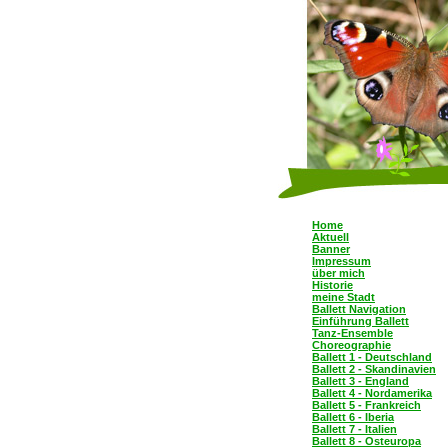
Home
Aktuell
Banner
Impressum
über mich
Historie
meine Stadt
Ballett Navigation
Einführung Ballett
Tanz-Ensemble
Choreographie
Ballett 1 - Deutschland
Ballett 2 - Skandinavien
Ballett 3 - England
Ballett 4 - Nordamerika
Ballett 5 - Frankreich
Ballett 6 - Iberia
Ballett 7 - Italien
Ballett 8 - Osteuropa