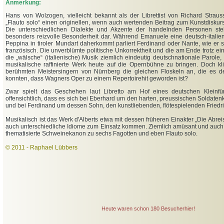
Anmerkung:
Hans von Wolzogen, vielleicht bekannt als der Librettist von Richard Strauss' 
„Flauto solo“ einen originellen, wenn auch wertenden Beitrag zum Kunstdisku
Die unterschiedlichen Dialekte und Akzente der handelnden Personen ste
besonders reizvolle Besonderheit dar. Während Emanuele eine deutsch-italien
Peppina in tiroler Mundart daherkommt parliert Ferdinand oder Nante, wie er s
französisch. Die unverblümte politische Unkorrektheit und die am Ende trotz ei
die „wälsche“ (italienische) Musik ziemlich eindeutig deutschnationale Parole,
musikalische raffinierte Werk heute auf die Opernbühne zu bringen. Doch kl
berühmten Meistersingern von Nürnberg die gleichen Floskeln an, die es d
konnten, dass Wagners Oper zu einem Repertoirehit geworden ist?
Zwar spielt das Geschehen laut Libretto am Hof eines deutschen Kleinfür
offensichtlich, dass es sich bei Eberhard um den harten, preussischen Soldatenk
und bei Ferdinand um dessen Sohn, den kunstliebenden, flötespielenden Friedric
Musikalisch ist das Werk d'Alberts etwa mit dessen früheren Einakter „Die Abre
auch unterschiedliche Idiome zum Einsatz kommen. Ziemlich amüsant und auch 
thematisierte Schweinekanon zu sechs Fagotten und eben Flauto solo.
© 2011 - Raphael Lübbers
Heute waren schon 180 Besucherhier!