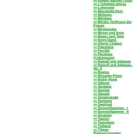
=> Kleider machen Leute
=> L'infedeltà delusa
=> Lohengrin
=> Massimilla Doni
=> Miriways
=> Mitridate
=> Mörder, Hoffnung der
Frauen
=> Montezuma
=> Moses und Aron
=> Neues vom Tage
=> Notre Dame
=> Oberst Chabert
=> Palestrina
=> Parsifal
=> Penelope
(Liebermann)
=> Rainulf und Adelasia
=> Rainulf und Adelasia -
Vol. II
=> Regina
=> Riccardo Primo
=> Robin Hood
=> Salome
=> Sardakai
=> Sarema
=> Satuala
=> Schahrazade
=> Seelewig
=> Siegfried
=> Sonnenflammen - I
=> Sonnenflammen - II
=> Sosarme
=> Talestri
=> Tamerlano
=> Tiefland
=> Tilman
Riemenschneider