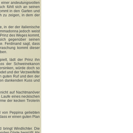
u einer andeutungsvollen
ch fühlt sich an seinen
kommt in den Garten und
ch zu zeigen, in dem der
 in der der italienische
rimmadonna jedoch weist
r Prinz des Weges kommt,
sich gegenüber seinen
te. Ferdinand sagt, dass
erraschung kommt dieser
aben.
ielt, lädt der Prinz ihn
dass der Schweinekanon
versinken, würde doch so
ndet und der Verzweifelte
n guten Ruf und den der
einen dankenden Kuss und
e nicht auf Nachtmanöver
im Laufe eines neckischen
rme der kecken Tirolerin
d von Peppina geliebten
dass er einen guten Plan
bringt Windlichter. Die
enden Gäste begrüßt. Als