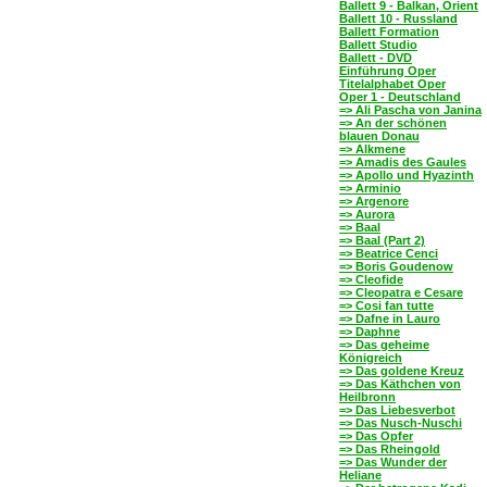
Ballett 9 - Balkan, Orient
Ballett 10 - Russland
Ballett Formation
Ballett Studio
Ballett - DVD
Einführung Oper
Titelalphabet Oper
Oper 1 - Deutschland
=> Ali Pascha von Janina
=> An der schönen
blauen Donau
=> Alkmene
=> Amadis des Gaules
=> Apollo und Hyazinth
=> Arminio
=> Argenore
=> Aurora
=> Baal
=> Baal (Part 2)
=> Beatrice Cenci
=> Boris Goudenow
=> Cleofide
=> Cleopatra e Cesare
=> Cosi fan tutte
=> Dafne in Lauro
=> Daphne
=> Das geheime
Königreich
=> Das goldene Kreuz
=> Das Käthchen von
Heilbronn
=> Das Liebesverbot
=> Das Nusch-Nuschi
=> Das Opfer
=> Das Rheingold
=> Das Wunder der
Heliane