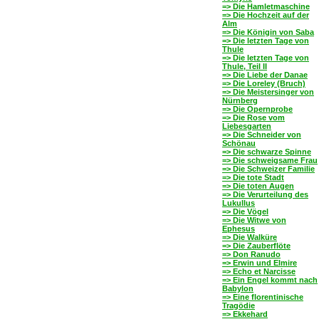
=> Die Hamletmaschine
=> Die Hochzeit auf der
Alm
=> Die Königin von Saba
=> Die letzten Tage von
Thule
=> Die letzten Tage von
Thule, Teil II
=> Die Liebe der Danae
=> Die Loreley (Bruch)
=> Die Meistersinger von
Nürnberg
=> Die Opernprobe
=> Die Rose vom
Liebesgarten
=> Die Schneider von
Schönau
=> Die schwarze Spinne
=> Die schweigsame Frau
=> Die Schweizer Familie
=> Die tote Stadt
=> Die toten Augen
=> Die Verurteilung des
Lukullus
=> Die Vögel
=> Die Witwe von
Ephesus
=> Die Walküre
=> Die Zauberflöte
=> Don Ranudo
=> Erwin und Elmire
=> Echo et Narcisse
=> Ein Engel kommt nach
Babylon
=> Eine florentinische
Tragödie
=> Ekkehard