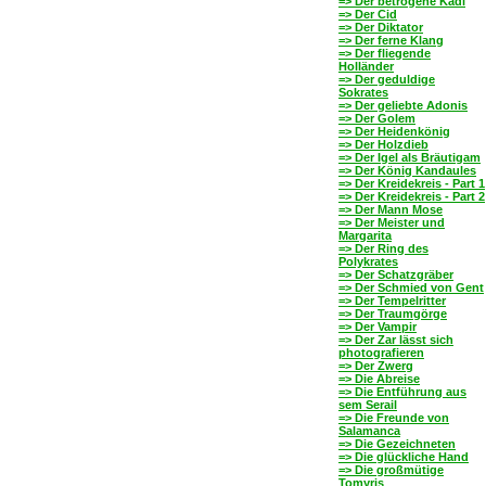
=> Der betrogene Kadi
=> Der Cid
=> Der Diktator
=> Der ferne Klang
=> Der fliegende
Holländer
=> Der geduldige
Sokrates
=> Der geliebte Adonis
=> Der Golem
=> Der Heidenkönig
=> Der Holzdieb
=> Der Igel als Bräutigam
=> Der König Kandaules
=> Der Kreidekreis - Part 1
=> Der Kreidekreis - Part 2
=> Der Mann Mose
=> Der Meister und
Margarita
=> Der Ring des
Polykrates
=> Der Schatzgräber
=> Der Schmied von Gent
=> Der Tempelritter
=> Der Traumgörge
=> Der Vampir
=> Der Zar lässt sich
photografieren
=> Der Zwerg
=> Die Abreise
=> Die Entführung aus
sem Serail
=> Die Freunde von
Salamanca
=> Die Gezeichneten
=> Die glückliche Hand
=> Die großmütige
Tomyris