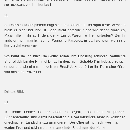
sie rückwärts vor ihm her läuft.
20
Auf Massimilla anspielend fragt sie direkt, ob er die Herzogin liebe. Weshalb
bleib er nicht bei ihr? Ist Liebe nicht dort wie hier? Wie schön wäre es,
Massimilla in ihr zu finden, denkt Emilo. Warum will er fortlaufen? Bei ihr
finde er mehr, nämlich seiner Wünsche Paradies. Er darf sie töten, wenn sie
ihm zu viel versprach.
Wo treibt sie ihn hin? Die Götter sollen ihm Erlösung schicken. Verfluchte
Sirene! „Ich bin der Himmel Dir auf Erden, mein Geliebter!“ Er hebt sie zu sich
empor und sie nimmt ihn sich zur Brust! Jetzt gehört er ihr. Du meine Güte,
war das eine Prozedur!
Drittes Bild:
21
Im Teatro Fenice ist der Chor im Begriff, das Finale zu proben.
Bühnenarbeiter sind damit beschäftigt, die Versatzstücke einer bukolischen
griechischen Landschaft zu arrangieren. Der Chor ist mürrisch, weil man ihn
warten lässt und reklamiert die mangelnde Beachtung der Kunst.