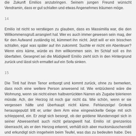
die Zukunft Emilios anzubringen. Seinem jungen Freund wünscht
Vendramin, dass er gut schlafen und etwas Angenehmes träumen möge.
14
Emilio ist nicht so verstiegen zu glauben, dass es Massimilla war, die den
Willkommensgruß arrangiert hat. Wer es auch immer gewesen sein mag, der
für den Aufwand zuständig ist, kümmert ihn nicht. Jetzt will er ein bisschen
schlafen, egal was später auf ihn zukommt: Suchte er nicht ein Abenteuer?
Wenn eins käme, würde es ihm willkommen sein. Im Schlaf soll es ihn
überfallen. Gesegnet sei die Müdigkeit! Emilio zieht sich in den Hintergrund
zurück und lässt sich ermattet auf ein Sofa sinken.
15
Die Tinti hat ihren Tenor entsorgt und kommt zurück, ohne zu bemerken,
dass noch eine weitere Person anwesend ist. Wie entzückend wäre die
Wohnung, wenn sie nicht einen halbverrückten Narren als Zugabe tolerieren
müsste. Ach, der Herzog ist noch gar nicht da. Wie schön, wenn er sie
vergessen hätte und überhaupt nicht käme. Fehlanzeige! Grotesk
herausgeputzt tritt er, unter dem Arm eine eingewickelte Geige mit sich
schleppend, ein. Er zeigt sich besorgt, ob der goldene Wundervogel sich in
seiner Abwesenheit auch nicht gelangweilt hat. Emilio ist grenzenlos
überrascht, als er den Herzog erkennt, verhält sich aber mucksmäuschenstill
und erkundigt sich insgeheim beim Teufel, was das zu bedeuten habe. Des