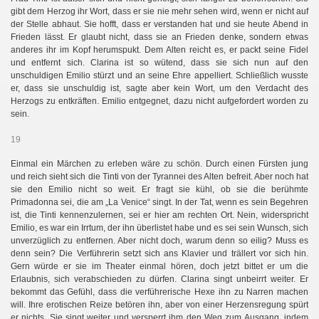
gibt dem Herzog ihr Wort, dass er sie nie mehr sehen wird, wenn er nicht auf
der Stelle abhaut. Sie hofft, dass er verstanden hat und sie heute Abend in
Frieden lässt. Er glaubt nicht, dass sie an Frieden denke, sondern etwas
anderes ihr im Kopf herumspukt. Dem Alten reicht es, er packt seine Fidel
und entfernt sich. Clarina ist so wütend, dass sie sich nun auf den
unschuldigen Emilio stürzt und an seine Ehre appelliert. Schließlich wusste
er, dass sie unschuldig ist, sagte aber kein Wort, um den Verdacht des
Herzogs zu entkräften. Emilio entgegnet, dazu nicht aufgefordert worden zu
sein.
19
Einmal ein Märchen zu erleben wäre zu schön. Durch einen Fürsten jung
und reich sieht sich die Tinti von der Tyrannei des Alten befreit. Aber noch hat
sie den Emilio nicht so weit. Er fragt sie kühl, ob sie die berühmte
Primadonna sei, die am „La Venice“ singt. In der Tat, wenn es sein Begehren
ist, die Tinti kennenzulernen, sei er hier am rechten Ort. Nein, widerspricht
Emilio, es war ein Irrtum, der ihn überlistet habe und es sei sein Wunsch, sich
unverzüglich zu entfernen. Aber nicht doch, warum denn so eilig? Muss es
denn sein? Die Verführerin setzt sich ans Klavier und trällert vor sich hin.
Gern würde er sie im Theater einmal hören, doch jetzt bittet er um die
Erlaubnis, sich verabschieden zu dürfen. Clarina singt unbeirrt weiter. Er
bekommt das Gefühl, dass die verführerische Hexe ihn zu Narren machen
will. Ihre erotischen Reize betören ihn, aber von einer Herzensregung spürt
er nichts. Sie singt weiter und versperrt ihm den Weg zum Ausgang, indem