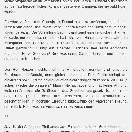
kleine Ansprache an die verehrten Damen und Herren. Er macht aufmerksam
auf den außerordentlichen Kunstgenuss zweier Stimmen, die sie bald hören
werden.
Es wäre verfehlt, den Capraja im Report nicht zu erwähnen, denn beide
lassen nun einen Disput vom Stapel über den Wert der Kunst, dem keiner zu
folgen bereit ist. Die Vorstellung beginnt und zeigt eine ländliche mit Pinien
bewachsene griechische Landschaft, die von Hirten bevölkert wird. Im
Mittelpunkt steht Genovese im Cocktail-Kleidchen und hat sich unter die
Hirten gemischt. Er singt ein albernes Liedchen über seine entflohene
Schäferin. Bravo Genovese! So etwas nennt Capraja Gesang und animiert
die Leute zu klatschen.
Der Her Herzog möchte nicht ins Hintertreffen geraten und bittet die
Zuschauer um Geduld, denn gleich komme die Tinti. Emilio springt wie
elektrisiert hoch und meint, die Situation nicht ertragen zu können. Will Emilio
schon wieder davonlaufen? Massimilla ist ratlos und hat keine Ahnung,
welchen Attacken die Gefühlswelt des Geliebten ausgesetzt ist. Kann die
edle Herzogin ihn denn nicht verstehen, versucht Vendramin zu
beschwichtigen. In höchster Erregung bittet Emilio den väterlichen Freund,
das reinste Herz, was auf Erden schlägt, zu verschonen.
23
Jetzt ist der Auftritt der Tinti angesagt. Entsinnen sich die Gespielinnen, die
sie anmutig umtanzen, wie der gelbe Stier sich ihnen einst zutraulich