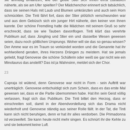
näherte, als sie am Ufer spielten? Der Mädchenchor erinnert sich tatsächlich,
dass sie seinen Hals mit Laub und Blumen umkränzten und auch sein Horn
schmückten. Die Tinti fährt fort, dass der Stier plötzlich verschwunden war
und aus dem Gebüsch sich ein junger Hirt näherte, den keiner von ihnen
kannte. Der schöne Fremdling hatte die Mädchen mit seinem Gruß so sehr
erschreckt, dass sie wie Tauben davonflogen. Tinti klärt das verehrte
Publikum auf, dass Jüngling und Stier ein und dasselbe Wesen gewesen
seien, dazu noch göttlichen Ursprungs. Woher will sie das so genau wissen?
Der Amme war es im Traum so verkündet worden und die Genannte hat ihr
wohlwollend geraten, ihres Herzens Drängen zu meistern. Hat sie jemals
geliebt, fragt Genovese die schöne Schäferin oder weiß sie gar nicht wie ein
Minotaurus das anstellt? Das ist ja Wahnsinn, meldet sich der Chor.
23
Capraja ist wütend, denn Genovese war nicht in Form - sein Auftritt war
unerträglich. Genovese entschuldigt sich zum Schein, dass es das erste Mal
gewesen sei, dass er die Partie übernommen habe. Hat ihn sein Geist völlig
verlassen, fragt sich das Publikum. Die Tinti bittet den Herzog, dass er
einschreiten soll, damit in der Abendvorstellung sich das Drama nicht
wiederholt und Genovese ständig aus seiner Rolle fällt. In der Tat, die Tinti
kann sich nicht beruhigen, denn er hat ihr alles verdorben. Die Primadonna
ist verzweifelt. Sie kann heute nicht mehr singen. Es schnürt ihr die Kehle zu
und sie bekommt keine Luft.