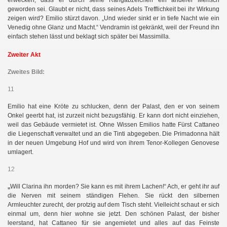
geworden sei. Glaubt er nicht, dass seines Adels Trefflichkeit bei ihr Wirkung
zeigen wird? Emilio stürzt davon. „Und wieder sinkt er in tiefe Nacht wie ein
Venedig ohne Glanz und Macht.“ Vendramin ist gekränkt, weil der Freund ihn
einfach stehen lässt und beklagt sich später bei Massimilla.
n
Zweiter Akt
Zweites Bild:
11
Emilio hat eine Kröte zu schlucken, denn der Palast, den er von seinem
Onkel geerbt hat, ist zurzeit nicht bezugsfähig. Er kann dort nicht einziehen,
weil das Gebäude vermietet ist. Ohne Wissen Emilios hatte Fürst Cattaneo
die Liegenschaft verwaltet und an die Tinti abgegeben. Die Primadonna hält
in der neuen Umgebung Hof und wird von ihrem Tenor-Kollegen Genovese
umlagert.
12
„
Will Clarina ihn morden? Sie kann es mit ihrem Lachen!“ Ach, er geht ihr auf
die Nerven mit seinem ständigen Flehen. Sie rückt den silbernen
Armleuchter zurecht, der protzig auf dem Tisch steht. Vielleicht schaut er sich
einmal um, denn hier wohne sie jetzt. Den schönen Palast, der bisher
leerstand, hat Cattaneo für sie angemietet und alles auf das Feinste