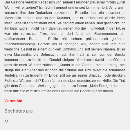
Der Gestörte verabschiedet sich von seinen Freunden pauschal mittels Zuruf.
Wohin will er gehen? Ein Schritt genügt und er seit für immer fort. Vendramin
versucht, ihm den Gedanken auszureden. Er solle doch ein bisschen an
Massimilla denken und an den Kummer, den er ihr bereiten würde. Nein,
ihrer Liebe ist er nicht mehr wert. Sie hat ihm einen lieben Brief geschickt und
ihn beschworen, nicht mehr dahin zu gehen, wo die Tinti wohnt. In der Tat, es
war ein verruchter Trost, den er dort fand, ein Flammenmeer, ein
unlöschbarer Brand – Emilio hält seinen philosophisch getönten
Abschiedsmonolog. Gerade als er springen will, nähert sich ihm eine
weibliche Gestalt in einem dunklen Umhang und ruft seinen Namen. Ist es
etwa Massimilla, die Sehnsucht nach ihm hat? Er soll von der Brücke
kommen und zu ihr in die Gondel steigen. Vendramin dankt den Göttern,
dass sie noch Wunder zulassen. „Komm in die Gondel, mein Liebling, ach
steige nur ein!“ Aber das ist doch die Stimme der Tinti. Wagt die schamlose
Teufelin, ihn zu trügen? Ihr Engel soll sie an seiner Brust zu Tode drücken.
Fleht sie. Warum nicht? Dann fahren sie eben gemeinsam zur Hölle. Die Tinti
gibt dem Gondoliere Weisung, gerade aus zu fahren. „Mein Prinz, ich brenne
nach dir!“ Sie wirft sich ihm an den Hals und die Gondel gleitet davon.
Vierter Akt
Sechstes
Bild
:
28