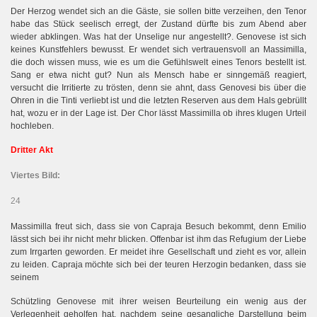
Der Herzog wendet sich an die Gäste, sie sollen bitte verzeihen, den Tenor
habe das Stück seelisch erregt, der Zustand dürfte bis zum Abend aber
wieder abklingen. Was hat der Unselige nur angestellt?. Genovese ist sich
keines Kunstfehlers bewusst. Er wendet sich vertrauensvoll an Massimilla,
die doch wissen muss, wie es um die Gefühlswelt eines Tenors bestellt ist.
Sang er etwa nicht gut? Nun als Mensch habe er sinngemäß reagiert,
versucht die Irritierte zu trösten, denn sie ahnt, dass Genovesi bis über die
Ohren in die Tinti verliebt ist und die letzten Reserven aus dem Hals gebrüllt
hat, wozu er in der Lage ist. Der Chor lässt Massimilla ob ihres klugen Urteil
hochleben.
Dritter Akt
Viertes Bild:
24
Massimilla freut sich, dass sie von Capraja Besuch bekommt, denn Emilio
lässt sich bei ihr nicht mehr blicken. Offenbar ist ihm das Refugium der Liebe
zum Irrgarten geworden. Er meidet ihre Gesellschaft und zieht es vor, allein
zu leiden. Capraja möchte sich bei der teuren Herzogin bedanken, dass sie
seinem
Schützling Genovese mit ihrer weisen Beurteilung ein wenig aus der
Verlegenheit geholfen hat, nachdem seine gesangliche Darstellung beim