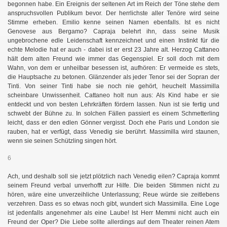
begonnen habe. Ein Ereignis der seltenen Art im Reich der Töne stehe dem
anspruchsvollen Publikum bevor. Der herrlichste aller Tenöre wird seine
Stimme erheben. Emilio kenne seinen Namen ebenfalls. Ist es nicht
Genovese aus Bergamo? Capraja belehrt ihn, dass seine Musik
ungebrochene edle Leidenschaft kennzeichnet und einen Instinkt für die
echte Melodie hat er auch - dabei ist er erst 23 Jahre alt. Herzog Cattaneo
hält dem alten Freund wie immer das Gegenspiel. Er soll doch mit dem
Wahn, von dem er unheilbar besessen ist, aufhören: Er vermeide es stets,
die Hauptsache zu betonen. Glänzender als jeder Tenor sei der Sopran der
Tinti. Von seiner Tinti habe sie noch nie gehört, heuchelt Massimilla
scheinbare Unwissenheit. Cattaneo holt nun aus: Als Kind habe er sie
entdeckt und von besten Lehrkräften fördern lassen. Nun ist sie fertig und
schwebt der Bühne zu. In solchen Fällen passiert es einem Schmetterling
leicht, dass er den edlen Gönner vergisst. Doch ehe Paris und London sie
rauben, hat er verfügt, dass Venedig sie berührt. Massimilla wird staunen,
wenn sie seinen Schützling singen hört.
6
Ach, und deshalb soll sie jetzt plötzlich nach Venedig eilen? Capraja kommt
seinem Freund verbal unverhofft zur Hilfe. Die beiden Stimmen nicht zu
hören, wäre eine unverzeihliche Unterlassung; Reue würde sie zeitlebens
verzehren. Dass es so etwas noch gibt, wundert sich Massimilla. Eine Loge
ist jedenfalls angenehmer als eine Laube! Ist Herr Memmi nicht auch ein
Freund der Oper? Die Liebe sollte allerdings auf dem Theater reinen Atem