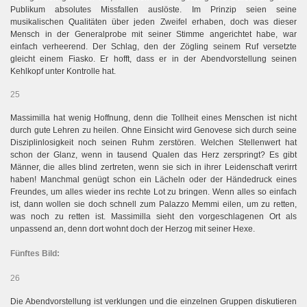
Publikum absolutes Missfallen auslöste. Im Prinzip seien seine
musikalischen Qualitäten über jeden Zweifel erhaben, doch was dieser
Mensch in der Generalprobe mit seiner Stimme angerichtet habe, war
einfach verheerend. Der Schlag, den der Zögling seinem Ruf versetzte
gleicht einem Fiasko. Er hofft, dass er in der Abendvorstellung seinen
Kehlkopf unter Kontrolle hat.
25
Massimilla hat wenig Hoffnung, denn die Tollheit eines Menschen ist nicht
durch gute Lehren zu heilen. Ohne Einsicht wird Genovese sich durch seine
Disziplinlosigkeit noch seinen Ruhm zerstören. Welchen Stellenwert hat
schon der Glanz, wenn in tausend Qualen das Herz zerspringt? Es gibt
Männer, die alles blind zertreten, wenn sie sich in ihrer Leidenschaft verirrt
haben! Manchmal genügt schon ein Lächeln oder der Händedruck eines
Freundes, um alles wieder ins rechte Lot zu bringen. Wenn alles so einfach
ist, dann wollen sie doch schnell zum Palazzo Memmi eilen, um zu retten,
was noch zu retten ist. Massimilla sieht den vorgeschlagenen Ort als
unpassend an, denn dort wohnt doch der Herzog mit seiner Hexe.
Fünftes Bild:
26
Die Abendvorstellung ist verklungen und die einzelnen Gruppen diskutieren