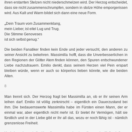
ihren erstarrten Stelzen nicht niederschmelzen wird. Der Herzog entscheidet,
dass sie nicht zusammenschrumpfen, sondern in stolze Höhe emporgerissen
wird. Aus Kalt und Warm bildet sich dann eine neue Form.
en
„
Dein Traum vom Zusammenklang,
mein Lieber, ist eitel Lug und Trug.
Die Stimme Genoveses
ist sich selbst genug.“
Die beiden Fanatiker finden kein Ende und jeder versucht, den anderen zu
seiner Ansicht zu bekehren. Massimilla hofft, dass die Unverbesserlichen in
den Regionen der Götter Atem finden können, den Spuren entschwundener
Liebe nachzutrauern. Emilio denkt, dass seinem Herzen viel Pein erspart
bleiben würde, wenn er auch so körperlos lieben könnte, wie die beiden
Alten.
8
Man trennt sich. Der Herzog fragt bei Massimilla an, ob er ihr seinen Arm
leihen darf. Emilio ist völlig zerknirscht – eigentlich ein Dauerzustand bei
ihm. Die bedauernswerte Massimilla habe im Fürsten einen Mann, der er
einmal war, aber eigentlich nicht mehr ist. Er bietet ihr Vermögen, hält sie
fürstlich und in der Liebe gibt er ihr all das, wozu er noch fähig ist - nämlich
grenzenlose Freiheit.