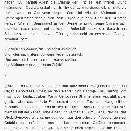
haben. Gut pariert! Allein die Stimme der Tinti sei ein triftiger Grund
hinzugehen. Capraja erklärt nun Emilio genau das Gegenteil. Er fühle die
Liebe, wenn er Genovese singen höre. Hell wie der Vollmond unter
Sternengeflimmer schäle sich sein Organ aus dem Chor der Stimmen
heraus. Wie ein Springquell in der Sonne schwingt seine Stimme sich
mühelos nach oben; mit lockerem Perlenfall stürzt sie danach ins
Silberbecken, um im Herzen Frühlingssehnsucht zu erwecken. Capraja
schäumt über:
„
Da weichen Wände, die uns sonst umstellen,
und fallen mit finsterer Schwere wesenlos zurück.
Und aus dem Triebe dunklem Drange quellen
uns Visionen von verlorenem Glück!“
7
„
Eviva la musica!" Die Stimme der Tinti stürzt dem Herzog ins Blut und das
Organ Genoveses rütteln an den Nerven von Capraja. Der Herzog wird
missmutig, bestätigt aber: Wenn Genoveses Stimme allein erstrahlt, ist er
göttlich, aber das höchste Ziel erreicht er erst im Zusammenklang mit der
Sopranstimme. Capraja empört sich. Er fürchtet, dass Genoveses Glut sich
niemals mit der kalten Höhe einer Tinti vermählen wird. Genau das sei das
Übel: Genovese wird es nie gelingen, aus den schwülen Niederungen der
Gefühle zu entfliehen; anstatt, dass er seine Gefühle beherrscht,
beherrschen sie ihn! Das wird sich schon noch zeigen, dass die Tinti auf