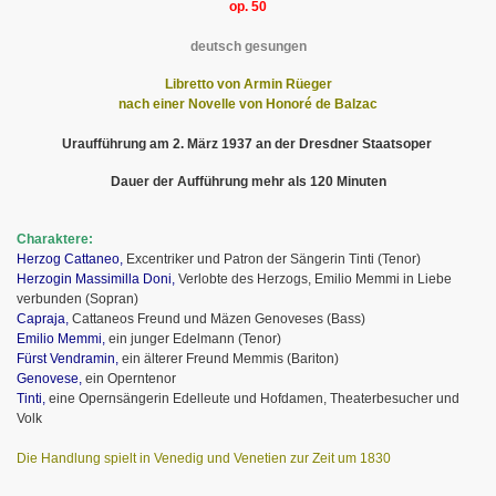
op. 50
deutsch gesungen
Libretto von Armin Rüeger
nach einer Novelle von Honoré de Balzac
Uraufführung am 2. März 1937 an der Dresdner Staatsoper
Dauer der Aufführung mehr als 120 Minuten
Charaktere:
Herzog Cattaneo,
Excentriker und Patron der Sängerin Tinti (Tenor)
Herzogin Massimilla Doni,
Verlobte des Herzogs, Emilio Memmi in Liebe
verbunden (Sopran)
Capraja,
Cattaneos Freund und Mäzen Genoveses (Bass)
Emilio Memmi,
ein junger Edelmann (Tenor)
Fürst Vendramin,
ein älterer Freund Memmis (Bariton)
Genovese,
ein Operntenor
Tinti,
eine Opernsängerin
Edelleute und Hofdamen, Theaterbesucher und
Volk
Die Handlung spielt in Venedig und Venetien zur Zeit um 1830