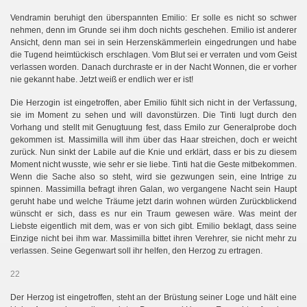
Vendramin beruhigt den überspannten Emilio: Er solle es nicht so schwer
nehmen, denn im Grunde sei ihm doch nichts geschehen. Emilio ist anderer
Ansicht, denn man sei in sein Herzenskämmerlein eingedrungen und habe
die Tugend heimtückisch erschlagen. Vom Blut sei er verraten und vom Geist
verlassen worden. Danach durchraste er in der Nacht Wonnen, die er vorher
nie gekannt habe. Jetzt weiß er endlich wer er ist!
Die Herzogin ist eingetroffen, aber Emilio fühlt sich nicht in der Verfassung,
sie im Moment zu sehen und will davonstürzen. Die Tinti lugt durch den
Vorhang und stellt mit Genugtuung fest, dass Emilo zur Generalprobe doch
gekommen ist. Massimilla will ihm über das Haar streichen, doch er weicht
zurück. Nun sinkt der Labile auf die Knie und erklärt, dass er bis zu diesem
Moment nicht wusste, wie sehr er sie liebe. Tinti hat die Geste mitbekommen.
Wenn die Sache also so steht, wird sie gezwungen sein, eine Intrige zu
spinnen. Massimilla befragt ihren Galan, wo vergangene Nacht sein Haupt
geruht habe und welche Träume jetzt darin wohnen würden Zurückblickend
wünscht er sich, dass es nur ein Traum gewesen wäre. Was meint der
Liebste eigentlich mit dem, was er von sich gibt. Emilio beklagt, dass seine
Einzige nicht bei ihm war. Massimilla bittet ihren Verehrer, sie nicht mehr zu
verlassen. Seine Gegenwart soll ihr helfen, den Herzog zu ertragen.
22
Der Herzog ist eingetroffen, steht an der Brüstung seiner Loge und hält eine