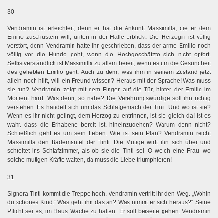
30
Vendramin ist erleichtert, denn er hat die Ankunft Massimilla, die er dem
Emilio zuschustern will, unten in der Halle erblickt. Die Herzogin ist völlig
verstört, denn Vendramin hatte ihr geschrieben, dass der arme Emilio noch
völlig vor die Hunde geht, wenn die Hochgeschätzte sich nicht opfert.
Selbstverständlich ist Massimilla zu allem bereit, wenn es um die Gesundheit
des geliebten Emilio geht. Auch zu dem, was ihm in seinem Zustand jetzt
allein noch hilft, will ein Freund wissen? Heraus mit der Sprache! Was muss
sie tun? Vendramin zeigt mit dem Finger auf die Tür, hinter der Emilio im
Moment harrt. Was denn, so nahe? Die Verehrungswürdige soll ihn richtig
verstehen. Es handelt sich um das Schlafgemach der Tinti. Und wo ist sie?
Wenn es ihr nicht gelingt, dem Herzog zu entrinnen, ist sie gleich da! Ist es
wahr, dass die Erhabene bereit ist, hineinzugehen? Warum denn nicht?
Schließlich geht es um sein Leben. Wie ist sein Plan? Vendramin reicht
Massimilla den Bademantel der Tinti. Die Mutige wirft ihn sich über und
schreitet ins Schlafzimmer, als ob sie die Tinti sei. O welch eine Frau, wo
solche mutigen Kräfte walten, da muss die Liebe triumphieren!
31
Signora Tinti kommt die Treppe hoch. Vendramin vertritt ihr den Weg. „Wohin
du schönes Kind.“ Was geht ihn das an? Was nimmt er sich heraus?“ Seine
Pflicht sei es, im Haus Wache zu halten. Er soll beiseite gehen. Vendramin