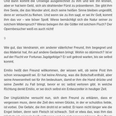
Und dann kommt die Unselige ausgerechnet zu ihm und will ihn krönen,
aber er hat kein Geld, sich als strahlender Fürst zu präsentieren. Sie gibt ihm
ihre Seele, die das Wunder ahnt, doch seine heißen Sinne bleiben ungestillt,
denn er versucht zu fliehen. Und wenn sie zu ihm sagt, er sei ihr Gott, kommt
ihm das vor – wie böser Spott. Wieso bemächtigt sich die Natur seiner zu
solchem Widerspruch? Wieso belegen ihn die Götter mit solchem Fluch? Der
Opernbesucher weiß es auch nicht!
II
9
Wie gut, das Vendramin, ein anderer väterlicher Freund, ihm begegnet und
das Material hat, ihn auf andere Gedanken bringt. Wohin so stürmisch? Ist er
auf der Flucht vor Fortunas Jagdgefolge? Er soll getrost warten, bis sie selbst
kommt.
g
Emilio heißt den Freund willkommen, der wissen will, ob seine Post ihm
schon vorausgeeilt sei. Er hat keine Ahnung, was die Botschaft enthält, aber
seine Anwesenheit sei für ihn bedeutsam, damit er ihm die Hand drücke und
seine Zweifel zu Fall bringt, bevor er sic selbst verloren gibt. In welche
Richtung denkt Emilio, er sei doch selbst ein Entwurzelter in heutiger Zeit.
Der Unglückliche versucht nun, sich dem Freund zu erklären, dass er
vergessen muss, denn die Zeit des reinen Glücks, in der er schuldlos liebte,
ist vorbei. Die Gefahr, die ihm droht ist er selbst: Er kann nicht länger wie die
Engel lieben, denn sein Fleisch ist schwach. Soll er etwa das, was ihm das