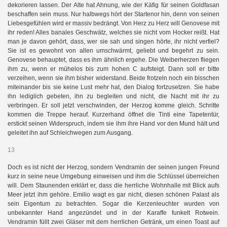
dekorieren lassen. Der Alte hat Ahnung, wie der Käfig für seinen Goldfasan
beschaffen sein muss. Nur halbwegs hört der Startenor hin, denn von seinen
Liebesgefühlen wird er massiv bedrängt. Von Herz zu Herz will Genovese mit
ihr reden! Alles banales Geschwätz, welches sie nicht vom Hocker reißt. Hat
man je davon gehört, dass, wer sie sah und singen hörte, ihr nicht verfiel?
Sie ist es gewohnt von allen umschwärmt, geliebt und begehrt zu sein.
Genovese behauptet, dass es ihm ähnlich ergehe. Die Weiberherzen fliegen
ihm zu, wenn er mühelos bis zum hohen C aufsteigt. Dann soll er bitte
verzeihen, wenn sie ihm bisher widerstand. Beide frotzeln noch ein bisschen
miteinander bis sie keine Lust mehr hat, den Dialog fortzusetzen. Sie habe
ihn lediglich gebeten, ihn zu begleiten und nicht, die Nacht mit ihr zu
verbringen. Er soll jetzt verschwinden, der Herzog komme gleich. Schritte
kommen die Treppe herauf. Kurzerhand öffnet die Tinti eine Tapetentür,
erstickt seinen Widerspruch, indem sie ihm ihre Hand vor den Mund hält und
geleitet ihn auf Schleichwegen zum Ausgang.
13
Doch es ist nicht der Herzog, sondern Vendramin der seinen jungen Freund
kurz in seine neue Umgebung einweisen und ihm die Schlüssel überreichen
will. Dem Staunenden erklärt er, dass die herrliche Wohnhalle mit Blick aufs
Meer jetzt ihm gehöre. Emilio wagt es gar nicht, diesen schönen Palast als
sein Eigentum zu betrachten. Sogar die Kerzenleuchter wurden von
unbekannter Hand angezündet und in der Karaffe funkelt Rotwein.
Vendramin füllt zwei Gläser mit dem herrlichen Getränk, um einen Toast auf