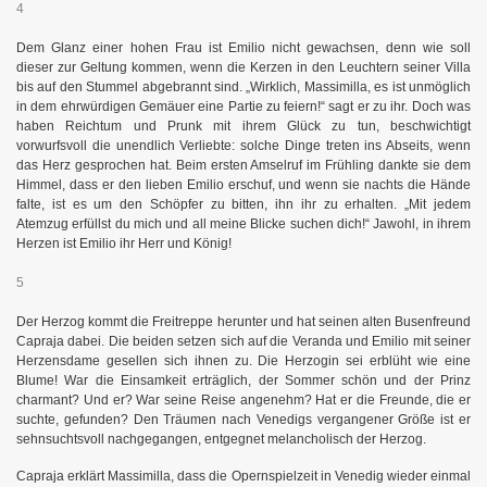
4
Dem Glanz einer hohen Frau ist Emilio nicht gewachsen, denn wie soll
dieser zur Geltung kommen, wenn die Kerzen in den Leuchtern seiner Villa
bis auf den Stummel abgebrannt sind. „Wirklich, Massimilla, es ist unmöglich
in dem ehrwürdigen Gemäuer eine Partie zu feiern!“ sagt er zu ihr. Doch was
haben Reichtum und Prunk mit ihrem Glück zu tun, beschwichtigt
vorwurfsvoll die unendlich Verliebte: solche Dinge treten ins Abseits, wenn
das Herz gesprochen hat. Beim ersten Amselruf im Frühling dankte sie dem
Himmel, dass er den lieben Emilio erschuf, und wenn sie nachts die Hände
falte, ist es um den Schöpfer zu bitten, ihn ihr zu erhalten. „Mit jedem
Atemzug erfüllst du mich und all meine Blicke suchen dich!“ Jawohl, in ihrem
Herzen ist Emilio ihr Herr und König!
5
Der Herzog kommt die Freitreppe herunter und hat seinen alten Busenfreund
Capraja dabei. Die beiden setzen sich auf die Veranda und Emilio mit seiner
Herzensdame gesellen sich ihnen zu. Die Herzogin sei erblüht wie eine
Blume! War die Einsamkeit erträglich, der Sommer schön und der Prinz
charmant? Und er? War seine Reise angenehm? Hat er die Freunde, die er
suchte, gefunden? Den Träumen nach Venedigs vergangener Größe ist er
sehnsuchtsvoll nachgegangen, entgegnet melancholisch der Herzog.
Capraja erklärt Massimilla, dass die Opernspielzeit in Venedig wieder einmal