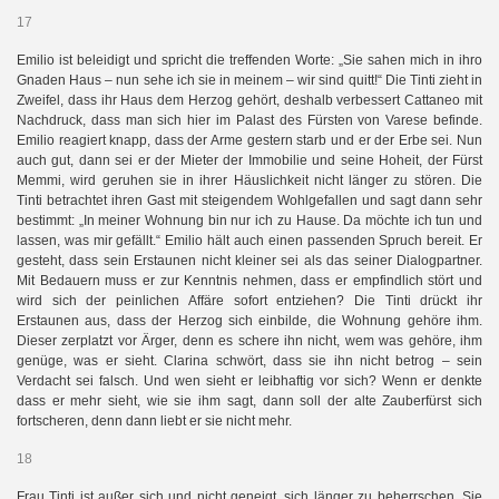
17
Emilio ist beleidigt und spricht die treffenden Worte: „Sie sahen mich in ihro
Gnaden Haus – nun sehe ich sie in meinem – wir sind quitt!“ Die Tinti zieht in
Zweifel, dass ihr Haus dem Herzog gehört, deshalb verbessert Cattaneo mit
Nachdruck, dass man sich hier im Palast des Fürsten von Varese befinde.
Emilio reagiert knapp, dass der Arme gestern starb und er der Erbe sei. Nun
auch gut, dann sei er der Mieter der Immobilie und seine Hoheit, der Fürst
Memmi, wird geruhen sie in ihrer Häuslichkeit nicht länger zu stören. Die
Tinti betrachtet ihren Gast mit steigendem Wohlgefallen und sagt dann sehr
bestimmt: „In meiner Wohnung bin nur ich zu Hause. Da möchte ich tun und
lassen, was mir gefällt.“ Emilio hält auch einen passenden Spruch bereit. Er
gesteht, dass sein Erstaunen nicht kleiner sei als das seiner Dialogpartner.
Mit Bedauern muss er zur Kenntnis nehmen, dass er empfindlich stört und
wird sich der peinlichen Affäre sofort entziehen? Die Tinti drückt ihr
Erstaunen aus, dass der Herzog sich einbilde, die Wohnung gehöre ihm.
Dieser zerplatzt vor Ärger, denn es schere ihn nicht, wem was gehöre, ihm
genüge, was er sieht. Clarina schwört, dass sie ihn nicht betrog – sein
Verdacht sei falsch. Und wen sieht er leibhaftig vor sich? Wenn er denkte
dass er mehr sieht, wie sie ihm sagt, dann soll der alte Zauberfürst sich
fortscheren, denn dann liebt er sie nicht mehr.
18
Frau Tinti ist außer sich und nicht geneigt, sich länger zu beherrschen. Sie