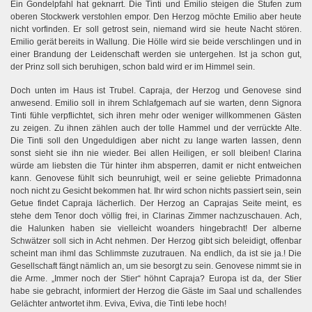
Ein Gondelpfahl hat geknarrt. Die Tinti und Emilio steigen die Stufen zum
oberen Stockwerk verstohlen empor. Den Herzog möchte Emilio aber heute
nicht vorfinden. Er soll getrost sein, niemand wird sie heute Nacht stören.
Emilio gerät bereits in Wallung. Die Hölle wird sie beide verschlingen und in
einer Brandung der Leidenschaft werden sie untergehen. Ist ja schon gut,
der Prinz soll sich beruhigen, schon bald wird er im Himmel sein.
Doch unten im Haus ist Trubel. Capraja, der Herzog und Genovese sind
anwesend. Emilio soll in ihrem Schlafgemach auf sie warten, denn Signora
Tinti fühle verpflichtet, sich ihren mehr oder weniger willkommenen Gästen
zu zeigen. Zu ihnen zählen auch der tolle Hammel und der verrückte Alte.
Die Tinti soll den Ungeduldigen aber nicht zu lange warten lassen, denn
sonst sieht sie ihn nie wieder. Bei allen Heiligen, er soll bleiben! Clarina
würde am liebsten die Tür hinter ihm absperren, damit er nicht entweichen
kann. Genovese fühlt sich beunruhigt, weil er seine geliebte Primadonna
noch nicht zu Gesicht bekommen hat. Ihr wird schon nichts passiert sein, sein
Getue findet Capraja lächerlich. Der Herzog an Caprajas Seite meint, es
stehe dem Tenor doch völlig frei, in Clarinas Zimmer nachzuschauen. Ach,
die Halunken haben sie vielleicht woanders hingebracht! Der alberne
Schwätzer soll sich in Acht nehmen. Der Herzog gibt sich beleidigt, offenbar
scheint man ihml das Schlimmste zuzutrauen. Na endlich, da ist sie ja.! Die
Gesellschaft fängt nämlich an, um sie besorgt zu sein. Genovese nimmt sie in
die Arme. „Immer noch der Stier“ höhnt Capraja? Europa ist da, der Stier
habe sie gebracht, informiert der Herzog die Gäste im Saal und schallendes
Gelächter antwortet ihm. Eviva, Eviva, die Tinti lebe hoch!