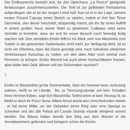
Der Einflussreiche bemüht sich, für das Opernhaus „La Fenice“ geeignete
Besetzungen zusammenzustellen. Die Tinti ist zur gefeierten Primadonna
aufgestiegen, die er an der langen Leine hält. Nun ist er in der Lage, seinem
besten Freund Capraja einen Streich zu spielen, indem er ihm den Tenor
Genovese, den dieser beschützt, abspenstig macht, um ihn für einen Auftritt
in einem großen Haus seiner Wahl zu gewinnen. Cattaneo setzt seine
Verlobte in Kenntnis, dass sie sich für einen Besuch nach Venedig fertig
machen soll. Den sensiblen Emilio trifft es ins Mark, weil nun Massimila zum
Turteln in der gewohnten Gartenlaube nicht mehr zur Verfügung steht. Ist es
nicht ein Dilemma, dass die Donis genötigt sind, nach lukrativen ehelichen
Verbindungen Ausschau zu halten, um den alten Adel noch einmal zum
Flimmern zu bringen. Emilio Memmi hat auch einen hochachtbaren Namen,
aber leider kein Geld. Wovon soll der Schornstein rauchen?
3
Emilio ist Massimillas große Sommerliebe. Aber ein Sommer kann nicht ewig
währen, heißt es im Libretto.
Bis zu Trennungsstunde soll kein Schatten
ihren Himmel trüben, sagt sich Massimilla. Selbst wenn er kein Herzog ist, so
bleibt er doch ihr Prinz! Seine bittere Armut drückt den Umschwärmten nieder
- er hat keine Mittel, um der Geliebten einen Ring oder eine Spange zu
schenken und der alte Palast am Canale Grande müsste dringend saniert
werden. Die Mäuse haben bereits den Weg aus dem Wasser in die
Vorratskammern gefunden und belagern schon die Küche.