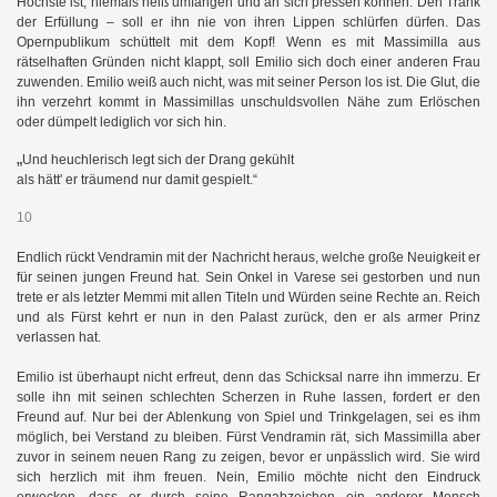
Höchste ist, niemals heiß umfangen und an sich pressen können. Den Trank
der Erfüllung – soll er ihn nie von ihren Lippen schlürfen dürfen. Das
Opernpublikum schüttelt mit dem Kopf! Wenn es mit Massimilla aus
rätselhaften Gründen nicht klappt, soll Emilio sich doch einer anderen Frau
zuwenden. Emilio weiß auch nicht, was mit seiner Person los ist. Die Glut, die
ihn verzehrt kommt in Massimillas unschuldsvollen Nähe zum Erlöschen
oder dümpelt lediglich vor sich hin.
„
Und heuchlerisch legt sich der Drang gekühlt
als hätt' er träumend nur damit gespielt.“
10
Endlich rückt Vendramin mit der Nachricht heraus, welche große Neuigkeit er
für seinen jungen Freund hat. Sein Onkel in Varese sei gestorben und nun
trete er als letzter Memmi mit allen Titeln und Würden seine Rechte an. Reich
und als Fürst kehrt er nun in den Palast zurück, den er als armer Prinz
verlassen hat.
Emilio ist überhaupt nicht erfreut, denn das Schicksal narre ihn immerzu. Er
solle ihn mit seinen schlechten Scherzen in Ruhe lassen, fordert er den
Freund auf. Nur bei der Ablenkung von Spiel und Trinkgelagen, sei es ihm
möglich, bei Verstand zu bleiben. Fürst Vendramin rät, sich Massimilla aber
zuvor in seinem neuen Rang zu zeigen, bevor er unpässlich wird. Sie wird
sich herzlich mit ihm freuen. Nein, Emilio möchte nicht den Eindruck
erwecken, dass er durch seine Rangabzeichen ein anderer Mensch