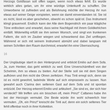
Herzogs Goldfasan soll offen sagen, wenn noch etwas fehlt. Es wurde
wirklich alles getan, um ihr eine würdige Unterkunft zu schaffen. Die
Umworbene ist zufrieden und als Belohnung möchte der Herzog ihr nun
etwas auf seiner Geige vorspielen, wenn sie damit einverstanden ist. Sie ist
es nicht, lässt es aber geschehen, obwohl es schon spät ist. Das Instrument
klingt grauenvoll. Endlich kann der Alte dem Bogenstrich ein paar klägliche
Töne entlocken und erwartet, dass seine Nachtigall mit ihrem Goldkehlchen
einfällt. Widerwillig erfüllt sie ihm seinen Wunsch, und singt von trunkenen
Faltern, die sich im Zauber wiegen und schwankend das Ziel umfliegen.
Während er sich mit seinem Instrument abmüht und dabei langsam mit
seinen Schritten den Raum durchmisst, erwartet ihn eine Überraschung.
16
Der Ungläubige starrt in den Hintergrund und erblickt Emilio auf dem Sofa.
Ja, zum Henker, das geht wirklich zu weit. Eine Unverschämtheit von der
Schelmin, ihm so etwas zu bieten. Auf der Stelle soll sie mit dem Singen
aufhören und ihm nicht die Ohren zerfetzen. Frau Tinti erregt sich, denn sie
ist es nicht gewohnt, tadelnde Worte auf sich einprasseln zu lassen. Nun
gewahrt auch Clarina den seltenen Gast auf dem Sofa und ist spontan
entzückt. Der Herzog erkennt Emilio und artikuliert: „Sie sind es, der sich hier
versteckt? Wir treffen uns ein bisschen oft, mein Prinz!“ Cattaneo habe ihn
bei der Herzogin vermutet. Die Beste würde ihn wohl schwerlich hier
vermuten. „Oh, ein Prinz!“ kreischt die Tinti auf, denn ein solch seltenes Tier
fehlt offenbar noch in ihrer Kollektion.