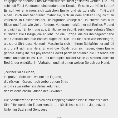
entgegnet sehr ernst: Fürst Memmi wünscht nicht gestört zu werden. Die Tinti
schimpft Fürst Vendramin eine gedungene Kreatur. Er solle zur Hölle fahren!
Es soll keiner wagen, sich zwischen Emilio und sie zu stellen. Tinti zieht
einen Dolch und Vendramin mahnt sie, sich an dem spitzen Ding nicht zu
verletzen. In Unkenntnis der Hintergründe verlegt die Hausherrin sich aufs
Bitten und fragt, wie viel er fordere. Vendramin erklärt, er sei Emilios Freund
und nicht auf Entlohnung aus. Emilio sei im Begriff, sein langersehntes Glück
zu finden. Die Einzige, die er liebt und die Einzige, die nur ihn begehrt habe
das Gesckick ihm nun endlich zugeführt. Die Tinti fühlt sich wie erschlagen,
als sie erfährt, dass Herzogin Massimilla sich in ihrem Schlafzimmer aufhält
und greift sich ans Herz. Er wird die Rivalin von sich jagen, denn Emilio
gehöre einzig ihr. Mit physischer Gewalt packt Vendramin die Rasende am
Ärmel und hält sie fest. Die Tinti behauptet, auf der Stelle zu sterben, doch ihr
Bedränger entkräftet ihr Vorhaben und hat einen weisen Spruch zur Hand:
„
Zeit heilt alle Leiden,
im großen Spiel sind wir nur die Figuren,
die rücken müssen, nach verborgenem Sinn,
und was wir selber als Verlust erfuhren,
das ist vielleicht im Grunde der Gewinn.“
Die Schluchzende lehnt sich ans Treppengeländer. Was kümmert sie der
Sinn? Ihr wurde ein Traum zerstört, der köstlichste seit ihrer Jugendzeit.
Unten im Saal singt Genovese.