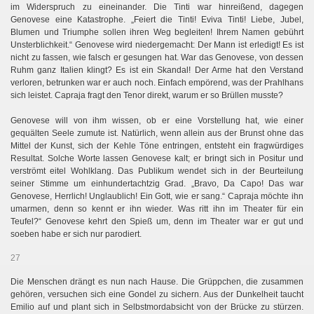
im Widerspruch zu eineinander. Die Tinti war hinreißend, dagegen
Genovese eine Katastrophe. „Feiert die Tinti! Eviva Tinti! Liebe, Jubel,
Blumen und Triumphe sollen ihren Weg begleiten! Ihrem Namen gebührt
Unsterblichkeit.“ Genovese wird niedergemacht: Der Mann ist erledigt! Es ist
nicht zu fassen, wie falsch er gesungen hat. War das Genovese, von dessen
Ruhm ganz Italien klingt? Es ist ein Skandal! Der Arme hat den Verstand
verloren, betrunken war er auch noch. Einfach empörend, was der Prahlhans
sich leistet. Capraja fragt den Tenor direkt, warum er so Brüllen musste?
Genovese will von ihm wissen, ob er eine Vorstellung hat, wie einer
gequälten Seele zumute ist. Natürlich, wenn allein aus der Brunst ohne das
Mittel der Kunst, sich der Kehle Töne entringen, entsteht ein fragwürdiges
Resultat. Solche Worte lassen Genovese kalt; er bringt sich in Positur und
verströmt eitel Wohlklang. Das Publikum wendet sich in der Beurteilung
seiner Stimme um einhundertachtzig Grad. „Bravo, Da Capo! Das war
Genovese, Herrlich! Unglaublich! Ein Gott, wie er sang.“ Capraja möchte ihn
umarmen, denn so kennt er ihn wieder. Was ritt ihn im Theater für ein
Teufel?“ Genovese kehrt den Spieß um, denn im Theater war er gut und
soeben habe er sich nur parodiert.
27
Die Menschen drängt es nun nach Hause. Die Grüppchen, die zusammen
gehören, versuchen sich eine Gondel zu sichern. Aus der Dunkelheit taucht
Emilio auf und plant sich in Selbstmordabsicht von der Brücke zu stürzen.