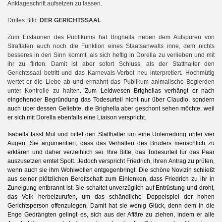
Anklageschrift aufsetzen zu lassen.
Drittes Bild:
DER GERICHTSSAAL
Zum Erstaunen des Publikums hat Brighella neben dem Aufspüren von
Straftaten auch noch die Funktion eines Staatsanwalts inne, dem nichts
besseres in den Sinn kommt, als sich heftig in Dorella zu verlieben und mit
ihr zu flirten. Damit ist aber sofort Schluss, als der Statthalter den
Gerichtssaal betritt und das Karnevals-Verbot neu interpretiert. Hochmütig
wertet er die Liebe ab und ermahnt das Publikum animalische Begierden
unter Kontrolle zu halten.
Zum Leidwesen Brighellas verhängt er nach
eingehender Begründung das Todesurteil nicht nur über Claudio, sondern
auch über dessen Geliebte, die Brighella aber geschont sehen möchte, weil
er sich mit Dorella ebenfalls eine Liaison verspricht.
Isabella fasst Mut und bittet den Statthalter um eine Unterredung unter vier
Augen. Sie argumentiert, dass das Verhalten des Bruders menschlich zu
erklären und daher verzeihlich sei. Ihre Bitte, das Todesurteil für das Paar
auszusetzen erntet Spott. Jedoch verspricht Friedrich, ihren Antrag zu prüfen,
wenn auch sie ihm Wohlwollen entgegenbringt. Die schöne Novizin schließt
aus seiner plötzlichen Bereitschaft zum Einlenken, dass Friedrich zu ihr in
Zuneigung entbrannt ist. Sie schaltet unverzüglich auf Entrüstung und droht,
das Volk herbeizurufen, um das schändliche Doppelspiel der hohen
Gerichtsperson offenzulegen. Damit hat sie wenig Glück, denn dem in die
Enge Gedrängten gelingt es, sich aus der Affäre zu ziehen, indem er alle