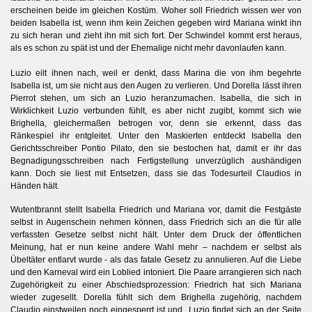
erscheinen beide im gleichen Kostüm. Woher soll Friedrich wissen wer von
beiden Isabella ist, wenn ihm kein Zeichen gegeben wird Mariana winkt ihn
zu sich heran und zieht ihn mit sich fort. Der Schwindel kommt erst heraus,
als es schon zu spät ist und der Ehemalige nicht mehr davonlaufen kann.
Luzio eilt ihnen nach, weil er denkt, dass Marina die von ihm begehrte
Isabella ist, um sie nicht aus den Augen zu verlieren. Und Dorella lässt ihren
Pierrot stehen, um sich an Luzio heranzumachen. Isabella, die sich in
Wirklichkeit Luzio verbunden fühlt, es aber nicht zugibt, kommt sich wie
Brighella, gleichermaßen betrogen vor, denn sie erkennt, dass das
Ränkespiel ihr entgleitet. Unter den Maskierten entdeckt Isabella den
Gerichtsschreiber Pontio Pilato, den sie bestochen hat, damit er ihr das
Begnadigungsschreiben nach Fertigstellung unverzüglich aushändigen
kann. Doch sie liest mit Entsetzen, dass sie das Todesurteil Claudios in
Händen hält.
Wutentbrannt stellt Isabella Friedrich und Mariana vor, damit die Festgäste
selbst in Augenschein nehmen können, dass Friedrich sich an die für alle
verfassten Gesetze selbst nicht hält. Unter dem Druck der öffentlichen
Meinung, hat er nun keine andere Wahl mehr – nachdem er selbst als
Übeltäter entlarvt wurde - als das fatale Gesetz zu annulieren. Auf die Liebe
und den Karneval wird ein Loblied intoniert. Die Paare arrangieren sich nach
Zugehörigkeit zu einer Abschiedsprozession: Friedrich hat sich Mariana
wieder zugesellt. Dorella fühlt sich dem Brighella zugehörig, nachdem
Claudio einstweilen noch eingesperrt ist und Luzio findet sich an der Seite