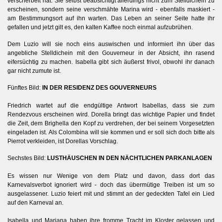
verscherbelt hat. Sie selbst beabsichtigt allerdings nicht zum Stelldichein zu
erscheinen, sondern seine verschmähte Marina wird - ebenfalls maskiert -
am Bestimmungsort auf ihn warten. Das Leben an seiner Seite hatte ihr
gefallen und jetzt gilt es, den kalten Kaffee noch einmal aufzubrühen.
Dem Luzio will sie noch eins auswischen und informiert ihn über das
angebliche Stelldichein mit den Gouverneur in der Absicht, ihn rasend
II
eifersüchtig zu machen. Isabella gibt sich äußerst frivol, obwohl ihr danach
gar nicht zumute ist.
Fünftes Bild:
IN DER RESIDENZ DES GOUVERNEURS
Friedrich wartet auf die endgültige Antwort Isabellas, dass sie zum
Rendezvous erscheinen wird. Dorella bringt das wichtige Papier und findet
die Zeit, dem Brighella den Kopf zu verdrehen, der bei seinem Vorgesetzten
g
eingeladen ist. Als Colombina will sie kommen und er soll sich doch bitte als
Pierrot verkleiden, ist Dorellas Vorschlag.
Sechstes Bild:
LUSTHÄUSCHEN IN DEN NÄCHTLICHEN PARKANLAGEN
Es wissen nur Wenige von dem Platz und davon, dass dort das
Karnevalsverbot ignoriert wird - doch das übermütige Treiben ist um so
ausgelassener. Luzio feiert mit und stimmt an der gedeckten Tafel ein Lied
auf den Karneval an.
Isabella und Mariana haben ihre fromme Tracht im Kloster gelassen und