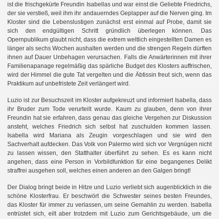
ist die frischgekürte Freundin Isabellas und war einst die Geliebte Friedrichs,
der sie verstieß, weil ihm ihr andauerndes Geplapper auf die Nerven ging. Im
Kloster sind die Lebenslustigen zunächst erst einmal auf Probe, damit sie
sich den endgültigen Schritt gründlich überlegen können. Das
Opernpublikum glaubt nicht, dass die extrem weltlich eingestellten Damen es
länger als sechs Wochen aushalten werden und die strengen Regeln dürften
ihnen auf Dauer Unbehagen verursachen. Falls die Anwärterinnen mit ihrer
Familienapanage regelmäßig das spärliche Budget des Klosters auffrischen,
wird der Himmel die gute Tat vergelten und die Äbtissin freut sich, wenn das
Praktikum auf unbefristete Zeit verlängert wird.
Luzio ist zur Besuchszeit im Kloster aufgekreuzt und informiert Isabella, dass
ihr Bruder zum Tode verurteilt wurde. Kaum zu glauben, denn von ihrer
Freundin hat sie erfahren, dass genau das gleiche Vergehen zur Diskussion
ansteht, welches Friedrich sich selbst hat zuschulden kommen lassen.
Isabella wird Mariana als Zeugin vorgeschlagen und sie wird den
Sachverhalt aufdecken. Das Volk von Palermo wird sich vor Vergnügen nicht
zu lassen wissen, den Statthalter überführt zu sehen. Es es kann nicht
angehen, dass eine Person in Vorbildfunktion für eine begangenes Delikt
straffrei ausgehen soll, welches einen anderen an den Galgen bringt!
Der Dialog bringt beide in Hitze und Luzio verliebt sich augenblicklich in die
schöne Klosterfrau. Er beschwört die Schwester seines besten Freundes,
das Kloster für immer zu verlassen, um seine Gemahlin zu werden. Isabella
entrüstet sich, eilt aber trotzdem mit Luzio zum Gerichtsgebäude, um die