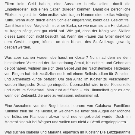
Eltern kein Geld haben, eine Aussteuer bereitzustellen, damit die
Eingefriedeten sich einen Gatten zulegen könnten. Damit die persönliche
Eitelkeit sogleich im Keim erstickt wird, tragen Nonnen eine textilaufwändige
Kutte. Wenn auch durch einen Schleier eingerahmt, bleibt das Gesicht frei.
Damit kommt der Vergleich mit einer Burka, so wie man sie am Hindukusch
zu tragen pflegt, erst gar nicht auf. Wie gut, dass der König von Sizilien
dieses Land noch nicht besucht hat. Wenn die Frauen das Gitter direkt vor
dem Gesicht tragen, könnte an den Kosten des Strafvollzugs gewaltig
gespart werden.
Was aber suchen Frauen überhaupt im Kloster? Nun, nachdem sie dem
himmlischen Vater und der Hausordnung Armut, Keuschheit und Gehorsam
gelobt haben, widmen sie sich dem Gebet und der Nächstenliebe. Hildegard
von Bingen hat sich zusätzlich noch mit einem Selbststudium für Gesteins-
und Arzneimittelkunde befasst. Um den Alltag im Kloster zu verschönern,
werden liturgische Gesänge eingeübt. Übernachtet wird in der Klosterzelle
und nicht im Schlafsaal. Man ruht auf Stroh – ein Himmelbett gibt es erst,
wenn der Zeitpunkt, die Erde zu verlassen, gekommen ist.
Eine Ausnahme von der Regel bietet Leonore von Calatrava. Familiärer
Kummer trieb sie ins Kloster, in welchem sie unter den Augen der Mönche
die höfischen Klamotten abwarf und neu eingekleidet wurde. Doch im
Moment sind wir bei Wagner und wollen uns nicht zu Verdi vergaloppieren.-
Was suchen Isabella und Mariana eigentlich im Kloster? Die Letztgenannte