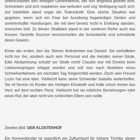
unterschätzten den emsigen Geheimdienst, der von Brighella geleitet wird.
Schminken und sich maskieren war verboten und zog Verfolgung nach sich.
Auf Härtefälle stand sogar die Todesstrafe. Eine solche Situation war
gegeben, wenn sich ein Paar bei Ausübung fragwürdiger Gesten und
unehrenhafter Handlungen, die mit dem Gesetz nicht in Einklang standen,
erwischen ließ. Zu diesen Straftaten stand in der vorderen Reihe auch das
Küssen. Gezielte Razzien verunsicherten die Schankwirte und schmälerte
deren Gewinn.
Einen der ersten, den die Sbirren festnahmen war Danieli. Sie verhafteten
nicht nur ihn, sondern auch sein Personal und die meisten seiner Gäste.
Edle Abstammung schützt vor Strafe nicht! Claudio war mit Dorella beim
Liebesvergnügen ertappt worden und soll nun nach Abziehen eines
Schnellverfahrens am nächsten Tag hingerichtet werden. Doch sein Freund
Luzio hat eine Idee. Vielleicht kann seine Schwester Isabella weiterhelfen.
Sie ist Novize im Kloster der Heiligen Elisabeth und hatte schon immer das
Herz auf dem rechten Fleck. Vielleicht hat sie nützliche Beziehungen oder
einen Rat, der aber nicht von schlechten Eltern sein sollte.
Zweites Bild:
DER KLOSTERHOF
Ein Nonnenkloster ist eigentlich ein Zufluchtsort für höhere Töchter, deren