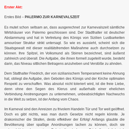
Erster Akt:
Erstes Bild –
PALERMO ZUR KARNEVALSZEIT
Es mutet schon seltsam an, dass ausgerechnet zur Karnevalszeit sämtliche
Wirtshäuser von Palermo geschlossen sind. Der Stadthalter ist deutscher
Abstammung und hat in Vertretung des Königs von Sizilien Lustbarkeiten
amouröser Struktur strikt untersagt. So wie es aussieht, scheint sich die
Staatsgewalt mit dieser realitätsfremden Maßnahme auch durchsetzen zu
können. Ihre Spitzel, im Volksmund als Sbirren bezeichnet, sind äußerst
zahlreich und überall. Die Aufgabe, die ihnen formell zugeteilt wurde, besteht
darin, das Niveau sittlichen Betragens anzuheben und Verstöße zu ahnden.
Dem Statthalter Friedrich, der von sizilianischem Temperament keine Ahnung
hat, obliegt die Aufgabe, den Geboten des Königs und der Kirche optimalen
Respekt zu verschaffen. Was absolut nicht toleriert wird, ist die freie Liebe,
denn ohne den Segen des Klerus und außerhalb einer ehelichen
Verbindung Anstrengungen zu unternehmen, unbeabsichtigten Nachwuchs
in die Welt zu setzen, ist der Anfang vom Chaos.
Im Karneval sind den Anreizen zu frivolem Handeln Tür und Tor weit geöffnet.
Doch es gibt nichts, was man durch Gesetze nicht regeln könnte. Je
drakonischer die Strafen, desto effektiver der Erfolg! Anfangs glaubte die
Bevölkerung über spaßige Anordnungen lachen zu können, doch sie