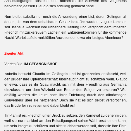
Anschuldigungen abstreitet und nochmals die Schwere des Vergehens
hervorhebt, dessen Claudio sich schuldig gemacht habe.
Nun bleibt Isabella nur noch die Anwendung einer List, deren Gelingen all
en
denen, die von dem unhaltbaren Gesetz betroffen wurden, zugute kommen
soll. Isabella wechselt ihre unnahbare Haltung und verspricht dem irritierten
Friedrich mit zuckersüßem Lächeln ein Entgegenkommen für die kommende
Nacht. Wartet auf die verblüfften Anwesenden etwa ein lustiges Abenteuer?
Zweiter Akt:
Viertes Bild:
IM GEFÄNGNISHOF
Isabella besucht Claudio im Gefängnis und ist grenzenlos enttäuscht, weil
der Bruder ihre Opferbereitschaft überhaupt nicht zu schätzen weiß. Glaubt
er etwa, dass es ihr Spaß macht, sich mit dem Fremdling aus Germania
einzulassen, um dem Witzbold von Bruder den Galgen zu ersparen? Wie
abfällig werden die Leute nach ihrer Entehrung durch den allmächtigen
Gouverneur über sie herziehen? Doch sie hat es sich selbst versprochen,
das Brüderlein zu retten und dabei bleibt es!
Ihr Plan ist es, Friedrich unter Druck zu setzen, den Karneval zu genehmigen,
weil sie nur maskiert an den Belustigungsort seiner Wahl erscheinen kann,
um sein Image zu schützen und nicht ruchbar werden soll, dass sie ihre Ehre